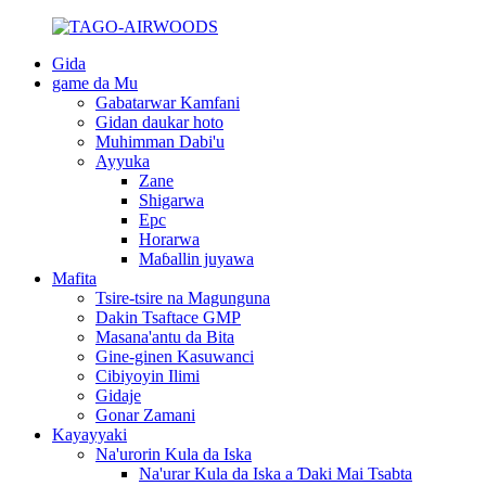
Gida
game da Mu
Gabatarwar Kamfani
Gidan daukar hoto
Muhimman Dabi'u
Ayyuka
Zane
Shigarwa
Epc
Horarwa
Maɓallin juyawa
Mafita
Tsire-tsire na Magunguna
Dakin Tsaftace GMP
Masana'antu da Bita
Gine-ginen Kasuwanci
Cibiyoyin Ilimi
Gidaje
Gonar Zamani
Kayayyaki
Na'urorin Kula da Iska
Na'urar Kula da Iska a Ɗaki Mai Tsabta