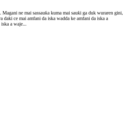
 Magani ne mai sassauƙa kuma mai sauƙi ga duk wuraren gini,
a daki ce mai amfani da iska wadda ke amfani da iska a
iska a waje...