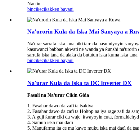
Nau'in ...
bincike
cikakken bayani
Na'urorin Kula da Iska Mai Sanyaya a Ru
Na'urar sarrafa iska tana aiki tare da hasumiyoyin sanya
kasuwanci babban akwati ne wanda ya ƙunshi na'urorin du
sarrafa iska tana da alaƙa da bututun iska kuma iska tana 
bincike
cikakken bayani
Na'urar Kula da Iska ta DC Inverter DX
Fasali na Na'urar Cikin Gida
1. Fasahar dawo da zafi ta tsakiya
2. Fasahar dawo da zafi ta Holtop na iya rage zafi da sa
3. A guji ƙurar ciki da waje, ƙwayoyin cuta, formaldehy
4. Samun iska mai daɗi
5. Manufarmu ita ce mu kawo muku iska mai daɗi da tsaf