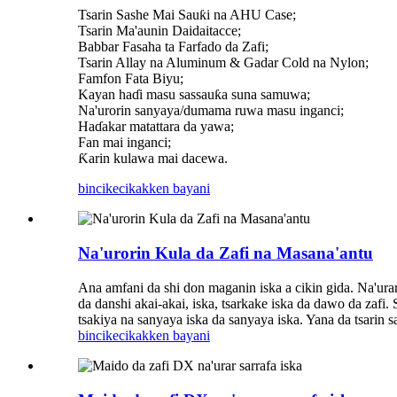
Tsarin Sashe Mai Sauƙi na AHU Case;
Tsarin Ma'aunin Daidaitacce;
Babbar Fasaha ta Farfado da Zafi;
Tsarin Allay na Aluminum & Gadar Cold na Nylon;
Famfon Fata Biyu;
Kayan haɗi masu sassauƙa suna samuwa;
Na'urorin sanyaya/dumama ruwa masu inganci;
Haɗakar matattara da yawa;
Fan mai inganci;
Ƙarin kulawa mai dacewa.
bincike
cikakken bayani
Na'urorin Kula da Zafi na Masana'antu
Ana amfani da shi don maganin iska a cikin gida. Na'ura
da danshi akai-akai, iska, tsarkake iska da dawo da zafi.
tsakiya na sanyaya iska da sanyaya iska. Yana da tsarin sa
bincike
cikakken bayani