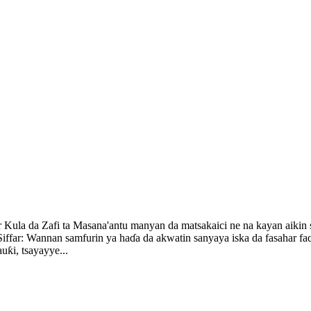
r Kula da Zafi ta Masana'antu manyan da matsakaici ne na kayan aikin 
 Siffar: Wannan samfurin ya haɗa da akwatin sanyaya iska da fasahar faɗ
uƙi, tsayayye...