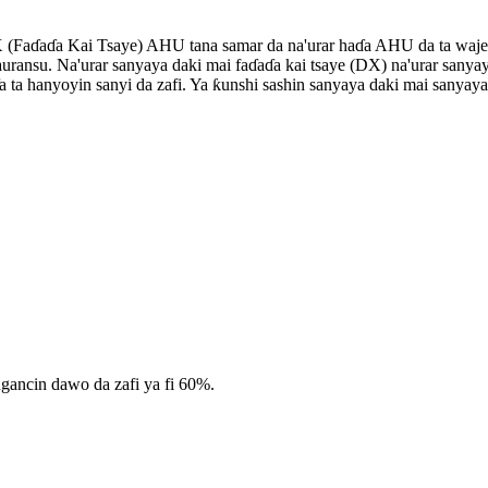
(Faɗaɗa Kai Tsaye) AHU tana samar da na'urar haɗa AHU da ta waje.
uransu. Na'urar sanyaya daki mai faɗaɗa kai tsaye (DX) na'urar sanyay
a ta hanyoyin sanyi da zafi. Ya ƙunshi sashin sanyaya daki mai sanyaya 
ngancin dawo da zafi ya fi 60%.