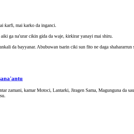
i ƙarfi, mai karko da inganci.
iki ga na'urar cikin gida da waje, ƙirƙirar yanayi mai shiru.
ankali da bayyanar. Abubuwan tsarin ciki sun fito ne daga shahararrun
sana'antu
r zamani, kamar Motoci, Lantarki, Jiragen Sama, Magunguna da saura
su.