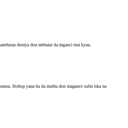
 samfuran duniya don tabbatar da inganci mai kyau.
nsu. Holtop yana ba da mafita don magance zafin iska na