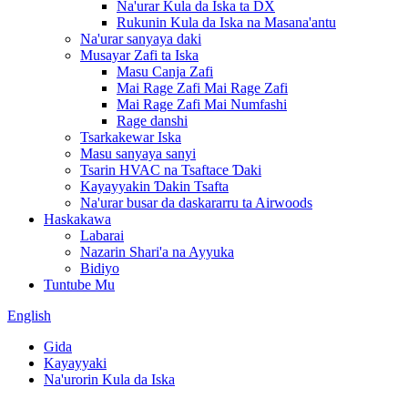
Na'urar Kula da Iska ta DX
Rukunin Kula da Iska na Masana'antu
Na'urar sanyaya daki
Musayar Zafi ta Iska
Masu Canja Zafi
Mai Rage Zafi Mai Rage Zafi
Mai Rage Zafi Mai Numfashi
Rage danshi
Tsarkakewar Iska
Masu sanyaya sanyi
Tsarin HVAC na Tsaftace Ɗaki
Kayayyakin Ɗakin Tsafta
Na'urar busar da daskararru ta Airwoods
Haskakawa
Labarai
Nazarin Shari'a na Ayyuka
Bidiyo
Tuntube Mu
English
Gida
Kayayyaki
Na'urorin Kula da Iska