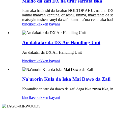
Maido da zafi DX na'urar sarrafa iska
Idan aka haɗa shi da fasahar HOLTOP AHU, na'urar DX 
kamar manyan kantuna, ofisoshi, sinima, makaranta da sa
matsayin tushen sanyi da zafi, kuma na'ura ce da aka haɗ
bincike
cikakken bayani
An dakatar da DX Air Handling Unit
An dakatar da DX Air Handling Unit
bincike
cikakken bayani
Na'urorin Kula da Iska Mai Dawo da Zafi
Kwandishan tare da dawo da zafi daga iska zuwa iska, i
bincike
cikakken bayani