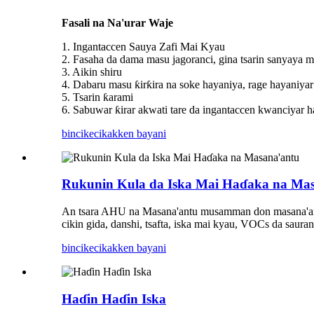
Fasali na Na'urar Waje
1. Ingantaccen Sauya Zafi Mai Kyau
2. Fasaha da dama masu jagoranci, gina tsarin sanyaya ma
3. Aikin shiru
4. Dabaru masu ƙirƙira na soke hayaniya, rage hayaniyar a
5. Tsarin ƙarami
6. Sabuwar ƙirar akwati tare da ingantaccen kwanciyar h
bincike
cikakken bayani
Rukunin Kula da Iska Mai Haɗaka na Ma
An tsara AHU na Masana'antu musamman don masana'anta
cikin gida, danshi, tsafta, iska mai kyau, VOCs da sauran
bincike
cikakken bayani
Haɗin Haɗin Iska