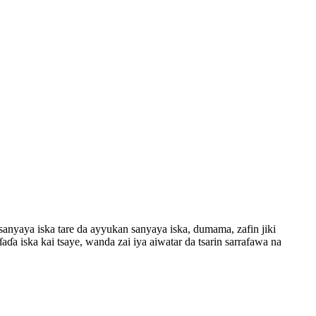
sanyaya iska tare da ayyukan sanyaya iska, dumama, zafin jiki
aɗa iska kai tsaye, wanda zai iya aiwatar da tsarin sarrafawa na