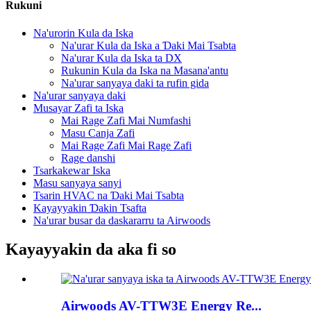
Rukuni
Na'urorin Kula da Iska
Na'urar Kula da Iska a Ɗaki Mai Tsabta
Na'urar Kula da Iska ta DX
Rukunin Kula da Iska na Masana'antu
Na'urar sanyaya daki ta rufin gida
Na'urar sanyaya daki
Musayar Zafi ta Iska
Mai Rage Zafi Mai Numfashi
Masu Canja Zafi
Mai Rage Zafi Mai Rage Zafi
Rage danshi
Tsarkakewar Iska
Masu sanyaya sanyi
Tsarin HVAC na Ɗaki Mai Tsabta
Kayayyakin Ɗakin Tsafta
Na'urar busar da daskararru ta Airwoods
Kayayyakin da aka fi so
Airwoods AV-TTW3E Energy Re...