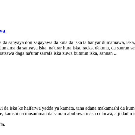
wa
ya da sanyaya don zagayawa da kula da iska ta hanyar dumamawa, iska, 
mama da sanyaya iska, na'urar hura iska, racks, ɗakuna, da sauran sass
ratsawa daga na'urar sarrafa iska zuwa bututun iska, sannan ...
nyi da iska ke haifarwa yadda ya kamata, tana adana makamashi da kuma
de, ƙamshi na musamman da sauran abubuwa masu cutarwa, a ji daɗin iska
ta.