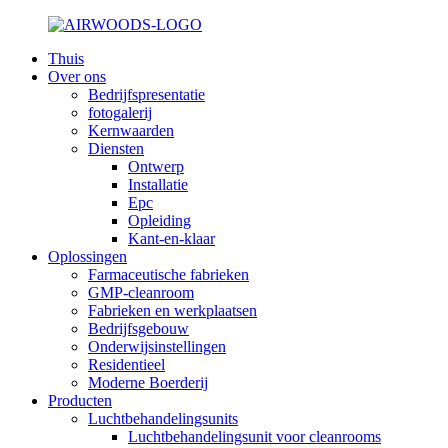
Thuis
Over ons
Bedrijfspresentatie
fotogalerij
Kernwaarden
Diensten
Ontwerp
Installatie
Epc
Opleiding
Kant-en-klaar
Oplossingen
Farmaceutische fabrieken
GMP-cleanroom
Fabrieken en werkplaatsen
Bedrijfsgebouw
Onderwijsinstellingen
Residentieel
Moderne Boerderij
Producten
Luchtbehandelingsunits
Luchtbehandelingsunit voor cleanrooms