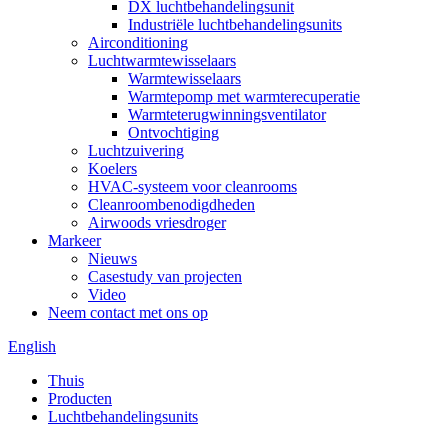
DX luchtbehandelingsunit
Industriële luchtbehandelingsunits
Airconditioning
Luchtwarmtewisselaars
Warmtewisselaars
Warmtepomp met warmterecuperatie
Warmteterugwinningsventilator
Ontvochtiging
Luchtzuivering
Koelers
HVAC-systeem voor cleanrooms
Cleanroombenodigdheden
Airwoods vriesdroger
Markeer
Nieuws
Casestudy van projecten
Video
Neem contact met ons op
English
Thuis
Producten
Luchtbehandelingsunits