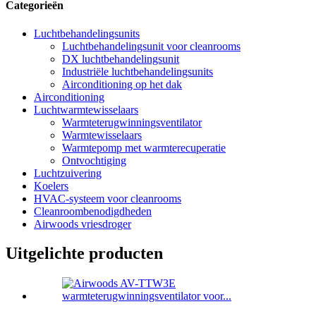
Categorieën
Luchtbehandelingsunits
Luchtbehandelingsunit voor cleanrooms
DX luchtbehandelingsunit
Industriële luchtbehandelingsunits
Airconditioning op het dak
Airconditioning
Luchtwarmtewisselaars
Warmteterugwinningsventilator
Warmtewisselaars
Warmtepomp met warmterecuperatie
Ontvochtiging
Luchtzuivering
Koelers
HVAC-systeem voor cleanrooms
Cleanroombenodigdheden
Airwoods vriesdroger
Uitgelichte producten