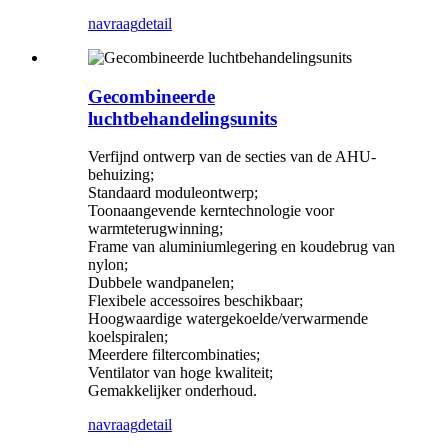
navraag
detail
Gecombineerde
luchtbehandelingsunits
Verfijnd ontwerp van de secties van de AHU-
behuizing;
Standaard moduleontwerp;
Toonaangevende kerntechnologie voor
warmteterugwinning;
Frame van aluminiumlegering en koudebrug van
nylon;
Dubbele wandpanelen;
Flexibele accessoires beschikbaar;
Hoogwaardige watergekoelde/verwarmende
koelspiralen;
Meerdere filtercombinaties;
Ventilator van hoge kwaliteit;
Gemakkelijker onderhoud.
navraag
detail