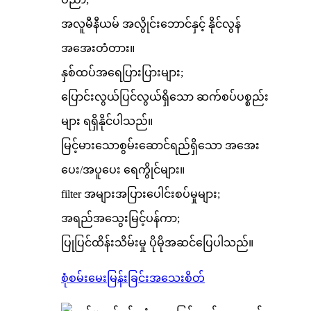
အလူမီနီယမ် အလွိုင်းဘောင်နှင့် နိုင်လွန်
အအေးတံတား။
နှစ်ထပ်အရေပြားပြားများ;
ပြောင်းလွယ်ပြင်လွယ်ရှိသော ဆက်စပ်ပစ္စည်း
များ ရရှိနိုင်ပါသည်။
မြင့်မားသောစွမ်းဆောင်ရည်ရှိသော အအေး
ပေး/အပူပေး ရေကွိုင်များ။
filter အများအပြားပေါင်းစပ်မှုများ;
အရည်အသွေးမြင့်ပန်ကာ;
ပြုပြင်ထိန်းသိမ်းမှု ပိုမိုအဆင်ပြေပါသည်။
စုံစမ်းမေးမြန်းခြင်း
အသေးစိတ်