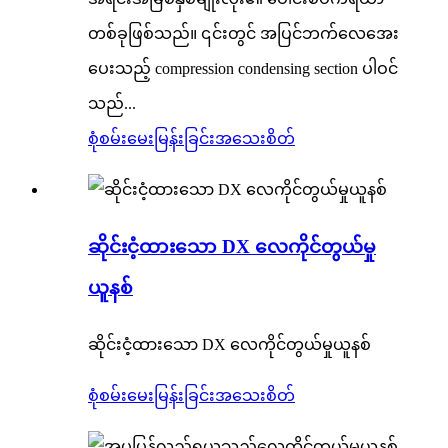
တစ်ခုဖြစ်သည်။ ၎င်းတွင် အပြင်ဘက်လေအေး
ပေးသည့် compression condensing section ပါဝင်
သည်...
စုံစမ်းမေးမြန်းခြင်း
အသေးစိတ်
ဆိုင်းငံ့ထားသော DX လေကိုင်တွယ်မှု
ယူနစ်
ဆိုင်းငံ့ထားသော DX လေကိုင်တွယ်မှုယူနစ်
စုံစမ်းမေးမြန်းခြင်း
အသေးစိတ်