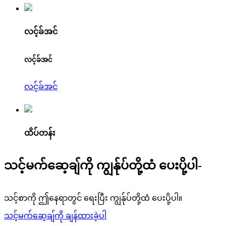
လင့်ခ်အင်
လင့်ခ်အင်
လင့်ခ်အင်
ထိပ်တန်း
သင့်မက်ဆေ့ချ်ကို ကျွန်ုပ်တို့ထံ ပေးပို့ပါ-
သင့်စာကို ဤနေရာတွင် ရေးပြီး ကျွန်ုပ်တို့ထံ ပေးပို့ပါ။
သင့်မက်ဆေ့ချ်ကို ချန်ထားခဲ့ပါ