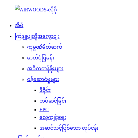
အိမ်
ကြှနျုပျတို့အကွောငျး
ကုမ္ပဏီမိတ်ဆက်
ဓာတ်ပုံပြခန်း
အဓိကတန်ဖိုးများ
ဝန်ဆောင်မှုများ
ဒီဇိုင်း
တပ်ဆင်ခြင်း
EPC
လေ့ကျင့်ရေး
အဆင်သင့်ဖြစ်သော လုပ်ငန်း