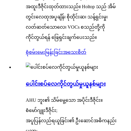
အထူးဒီဇိုင်းထုတ်ထားသည်။ Holtop သည် အိမ်
တွင်းလေထုအပူချိန်၊ စိုထိုင်းဆ၊ သန့်ရှင်းမှု၊
လတ်ဆတ်သောလေ၊ VOCs စသည်တို့ကို
ကိုင်တွယ်ရန် ဖြေရှင်းချက်ပေးသည်။
စုံစမ်းမေးမြန်းခြင်း
အသေးစိတ်
ပေါင်းစပ်လေကိုင်တွယ်မှုယူနစ်များ
AHU ဘူး၏ သိမ်မွေ့သော အပိုင်းဒီဇိုင်း။
စံမော်ဂျူးဒီဇိုင်း;
အပူပြန်လည်ရယူခြင်း၏ ဦးဆောင်အဓိကနည်း
ပညာ;