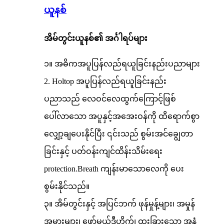
ယူနစ်
အိမ်တွင်းယူနစ်၏ အင်္ဂါရပ်များ
၁။ အဓိကအပူပြန်လည်ရယူခြင်းနည်းပညာများ
2. Holtop အပူပြန်လည်ရယူခြင်းနည်း
ပညာသည် လေဝင်လေထွက်ကြောင့်ဖြစ်
ပေါ်လာသော အပူနှင့်အအေးဝန်ကို ထိရောက်စွာ
လျှော့ချပေးနိုင်ပြီး ၎င်းသည် စွမ်းအင်ချွေတာ
ခြင်းနှင့် ပတ်ဝန်းကျင်ထိန်းသိမ်းရေး
protection.Breath ကျန်းမာသောလေကို ပေး
စွမ်းနိုင်သည်။
၃။ အိမ်တွင်းနှင့် အပြင်ဘက် ဖုန်မှုန့်များ၊ အမှုန်
အမွှားများ၊ ဖော်မယ်ဒီဟိုက်၊ ထူးခြားသော အနံ့