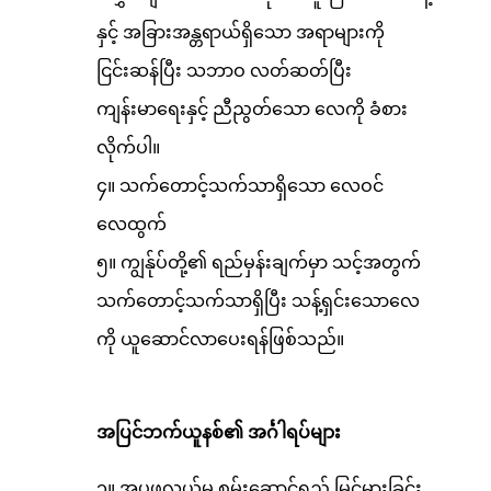
နှင့် အခြားအန္တရာယ်ရှိသော အရာများကို
ငြင်းဆန်ပြီး သဘာဝ လတ်ဆတ်ပြီး
ကျန်းမာရေးနှင့် ညီညွတ်သော လေကို ခံစား
လိုက်ပါ။
၄။ သက်တောင့်သက်သာရှိသော လေဝင်
လေထွက်
၅။ ကျွန်ုပ်တို့၏ ရည်မှန်းချက်မှာ သင့်အတွက်
သက်တောင့်သက်သာရှိပြီး သန့်ရှင်းသောလေ
ကို ယူဆောင်လာပေးရန်ဖြစ်သည်။
အပြင်ဘက်ယူနစ်၏ အင်္ဂါရပ်များ
၁။ အပူဖလှယ်မှု စွမ်းဆောင်ရည် မြင့်မားခြင်း