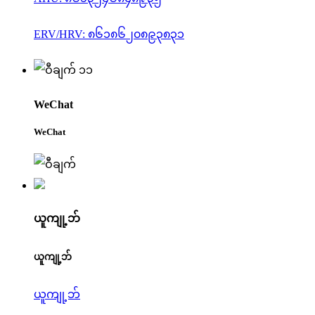
ERV/HRV: ၈၆၁၈၆၂၀၈၉၃၈၃၁
WeChat
WeChat
ယူကျု့ဘ်
ယူကျု့ဘ်
ယူကျု့ဘ်