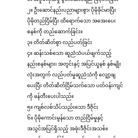
၂။ ဦးဆောင်နည်းပညာများစွာ၊ ပိုမိုခိုင်မာပြီး
ပိုမိုတည်ငြိမ်ပြီး ထိရောက်သော အအေးပေး
စနစ်ကို တည်ဆောက်ခြင်း။
၃။ တိတ်ဆိတ်စွာ လည်ပတ်ခြင်း
၄။ ဆန်းသစ်သော ဆူညံသံပယ်ဖျက်သည့်
နည်းစနစ်များ၊ အတွင်းနှင့် အပြင်ယူနစ် နှစ်မျိုး
လုံးအတွက် လည်ပတ်မှုဆူညံသံကို လျှော့ချ
ပေးပြီး တိတ်ဆိတ်ငြိမ်သက်သော ပတ်ဝန်းကျင်
ကို ဖန်တီးပေးပါသည်။
၅။ ကျစ်လစ်သိပ်သည်းသော ဒီဇိုင်း
၆။ ပိုမိုကောင်းမွန်သော တည်ငြိမ်မှုနှင့်
အသွင်အပြင်ရှိသည့် အဖုံးဒီဇိုင်းအသစ်။