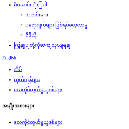
မီးမောင်းထိုးပြပါ
သတင်းများ
ပရောဂျက်များ ဖြစ်ရပ်လေ့လာမှု
ဗီဒီယို
ကြှနျုပျတို့ကိုဆကျသှယျရနျ
English
အိမ်
ထုတ်ကုန်များ
လေကိုင်တွယ်မှုယူနစ်များ
အမျိုးအစားများ
လေကိုင်တွယ်မှုယူနစ်များ