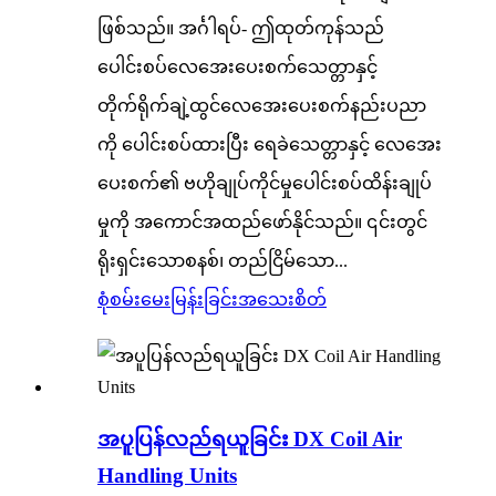
ဖြစ်သည်။ အင်္ဂါရပ်- ဤထုတ်ကုန်သည်
ပေါင်းစပ်လေအေးပေးစက်သေတ္တာနှင့်
တိုက်ရိုက်ချဲ့ထွင်လေအေးပေးစက်နည်းပညာ
ကို ပေါင်းစပ်ထားပြီး ရေခဲသေတ္တာနှင့် လေအေး
ပေးစက်၏ ဗဟိုချုပ်ကိုင်မှုပေါင်းစပ်ထိန်းချုပ်
မှုကို အကောင်အထည်ဖော်နိုင်သည်။ ၎င်းတွင်
ရိုးရှင်းသောစနစ်၊ တည်ငြိမ်သော...
စုံစမ်းမေးမြန်းခြင်း
အသေးစိတ်
အပူပြန်လည်ရယူခြင်း DX Coil Air
Handling Units