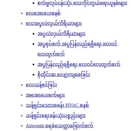
စက်မှုလုပ်ငန်းသုံး လေကိုင်တွယ်ရေးယူနစ်များ
လေအေးပေးစနစ်
လေအပူလဲလှယ်ကိရိယာများ
အပူလဲလှယ်ကိရိယာများ
အပူစုပ်စက် အပူပြန်လည်ရရှိရေး လေဝင်
လေထွက်စက်
အပူပြန်လည်ရရှိရေး လေဝင်လေထွက်စက်
စိုထိုင်းဆ လျော့ကျစေခြင်း
လေသန့်စင်ခြင်း
အအေးပေးစက်များ
သန့်ရှင်းသောအခန်း HVAC စနစ်
သန့်ရှင်းရေးခန်းသုံးပစ္စည်းများ
Airwoods ရေခဲသေတ္တာခြောက်စက်