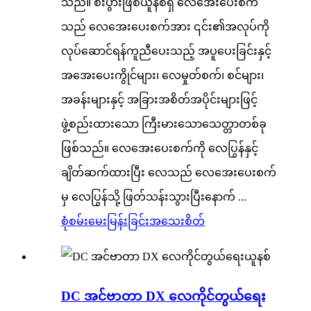
သည်။ စီးပွားဖြစ်ယူနစ်ရှိ လေအေးပေးစက်
သည် လေအေးပေးစက်အား ၎င်း၏အလုပ်ကို
လုပ်ဆောင်ရန်ကူညီပေးသည့် အပူပေးခြင်းနှင့်
အအေးပေးကွိုင်များ၊ လေမှုတ်စက်၊ စင်များ၊
အခန်းများနှင့် အခြားအစိတ်အပိုင်းများဖြင့်
ဖွဲ့စည်းထားသော ကြီးမားသောသေတ္တာတစ်ခု
ဖြစ်သည်။ လေအေးပေးစက်ကို လေပြွန်နှင့်
ချိတ်ဆက်ထားပြီး လေသည် လေအေးပေးစက်
မှ လေပြွန်သို့ ဖြတ်သန်းသွားပြီးနောက် ...
စုံစမ်းမေးမြန်းခြင်း
အသေးစိတ်
DC အင်ဗာတာ DX လေကိုင်တွယ်ရေး