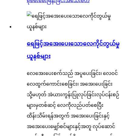
စုံစမ်းမေးမြန်းခြင်း
အသေးစိတ်
ရေဖြင့်အအေးပေးသောလေကိုင်တွယ်မှု
ယူနစ်များ
လေအေးပေးစက်သည် အပူပေးခြင်း၊ လေဝင်
လေထွက်ကောင်းစေခြင်း၊ အအေးပေးခြင်း
သို့မဟုတ် အဲယားကွန်းပြုလုပ်ခြင်းလုပ်ငန်းစဉ်
များမှတစ်ဆင့် လေကိုလည်ပတ်စေပြီး
ထိန်းသိမ်းရန်အတွက် အအေးပေးခြင်းနှင့်
အအေးပေးမျှော်စင်များနှင့်အတူ လုပ်ဆောင်