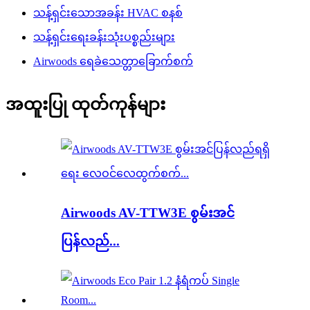
သန့်ရှင်းသောအခန်း HVAC စနစ်
သန့်ရှင်းရေးခန်းသုံးပစ္စည်းများ
Airwoods ရေခဲသေတ္တာခြောက်စက်
အထူးပြု ထုတ်ကုန်များ
Airwoods AV-TTW3E စွမ်းအင်
ပြန်လည်...