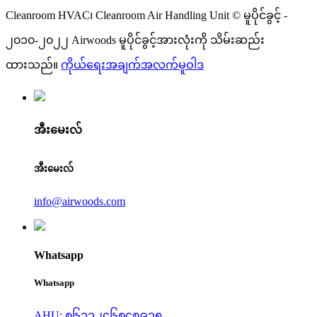
Cleanroom HVAC၊ Cleanroom Air Handling Unit © မူပိုင်ခွင့် -
၂၀၁၀-၂၀၂၂ Airwoods မူပိုင်ခွင့်အားလုံးကို သိမ်းဆည်း
ထားသည်။
ကိုယ်ရေးအချက်အလက်မူဝါဒ
အီးမေးလ်
အီးမေးလ်
info@airwoods.com
Whatsapp
Whatsapp
AHU: ၈၆၁၃၂၄၆၈၄၈၉၃၅