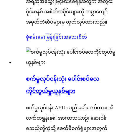
အရည်အသွေးမြင့်မားစေရန်အတွက် အတွင်း
ပိုင်းစနစ် အစိတ်အပိုင်းများကို ကမ္ဘာကျော်
အမှတ်တံဆိပ်များမှ ထုတ်လုပ်ထားသည်။
စုံစမ်းမေးမြန်းခြင်း
အသေးစိတ်
စက်မှုလုပ်ငန်းသုံး ပေါင်းစပ်လေ
ကိုင်တွယ်မှုယူနစ်များ
စက်မှုလုပ်ငန်း AHU သည် မော်တော်ကား၊ အီ
လက်ထရွန်းနစ်၊ အာကာသယာဉ်၊ ဆေးဝါး
စသည်တို့ကဲ့သို့ ခေတ်မီစက်ရုံများအတွက်