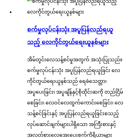
စက်မှုလုပ်ငန်းသုံး အပူပြန်လည်ရယူ
သည့် လေကိုင်တွယ်ရေးယူနစ်များ
အိမ်တွင်းလေသန့်စင်မှုအတွက် အသုံးပြုသည်။
စက်မှုလုပ်ငန်းသုံး အပူပြန်လည်ရယူခြင်း လေ
ကိုင်တွယ်ရေးယူနစ်သည် ရေခဲသေတ္တာ၊
အပူပေးခြင်း၊ အပူချိန်နှင့်စိုထိုင်းဆကို တည်ငြိမ်
စေခြင်း၊ လေဝင်လေထွက်ကောင်းစေခြင်း၊ လေ
သန့်စင်ခြင်းနှင့် အပူပြန်လည်ရယူခြင်းစသည့်
လုပ်ဆောင်ချက်များပါရှိသော အကြီးစားနှင့်
အလတ်စားလေအေးပေးစက်ကိရိယာများ