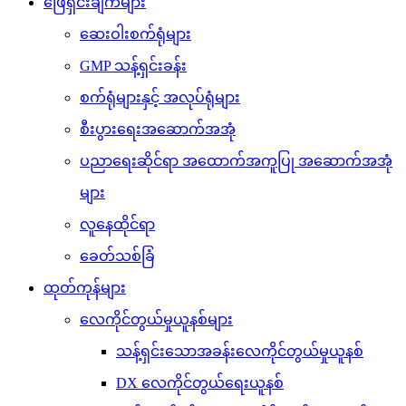
ဖြေရှင်းချက်များ
ဆေးဝါးစက်ရုံများ
GMP သန့်ရှင်းခန်း
စက်ရုံများနှင့် အလုပ်ရုံများ
စီးပွားရေးအဆောက်အအုံ
ပညာရေးဆိုင်ရာ အထောက်အကူပြု အဆောက်အအုံ
များ
လူနေထိုင်ရာ
ခေတ်သစ်ခြံ
ထုတ်ကုန်များ
လေကိုင်တွယ်မှုယူနစ်များ
သန့်ရှင်းသောအခန်းလေကိုင်တွယ်မှုယူနစ်
DX လေကိုင်တွယ်ရေးယူနစ်