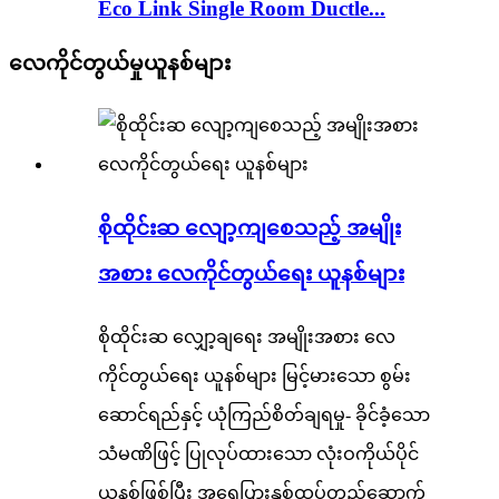
Eco Link Single Room Ductle...
လေကိုင်တွယ်မှုယူနစ်များ
စိုထိုင်းဆ လျော့ကျစေသည့် အမျိုး
အစား လေကိုင်တွယ်ရေး ယူနစ်များ
စိုထိုင်းဆ လျှော့ချရေး အမျိုးအစား လေ
ကိုင်တွယ်ရေး ယူနစ်များ မြင့်မားသော စွမ်း
ဆောင်ရည်နှင့် ယုံကြည်စိတ်ချရမှု- ခိုင်ခံ့သော
သံမဏိဖြင့် ပြုလုပ်ထားသော လုံးဝကိုယ်ပိုင်
ယူနစ်ဖြစ်ပြီး အရေပြားနှစ်ထပ်တည်ဆောက်