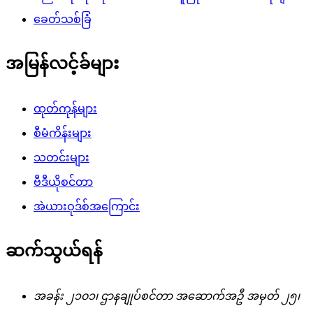
ခေတ်သစ်ခြံ
အမြန်လင့်ခ်များ
ထုတ်ကုန်များ
စီမံကိန်းများ
သတင်းများ
ဗီဒီယိုစင်တာ
အဲယားဝုဒ်စ်အကြောင်း
ဆက်သွယ်ရန်
အခန်း ၂၁၀၁၊ ဌာနချုပ်စင်တာ အဆောက်အဦ အမှတ် ၂၅၊