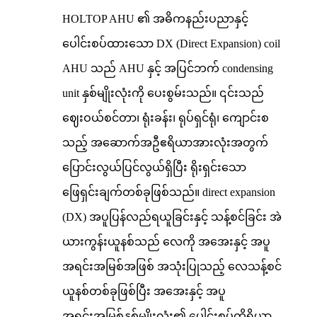
HOLTOP AHU ၏ အဓိကနည်းပညာနှင့်
ပေါင်းစပ်ထားသော DX (Direct Expansion) coil
AHU သည် AHU နှင့် အပြင်ဘက် condensing
unit နှစ်မျိုးလုံးကို ပေးစွမ်းသည်။ ၎င်းသည်
ဈေးဝယ်စင်တာ၊ ရုံးခန်း၊ ရုပ်ရှင်ရုံ၊ ကျောင်းစ
သည့် အဆောက်အဦဧရိယာအားလုံးအတွက်
ပြောင်းလွယ်ပြင်လွယ်ရှိပြီး ရိုးရှင်းသော
ဖြေရှင်းချက်တစ်ခုဖြစ်သည်။ direct expansion
(DX) အပူပြန်လည်ရယူခြင်းနှင့် သန့်စင်ခြင်း အဲ
ယားကွန်းယူနစ်သည် လေကို အအေးနှင့် အပူ
အရင်းအမြစ်အဖြစ် အသုံးပြုသည့် လေသန့်စင်
ယူနစ်တစ်ခုဖြစ်ပြီး အအေးနှင့် အပူ
အရင်းအမြစ်နှစ်မျိုးလုံး၏ ပေါင်းစပ်ကိရိယာ