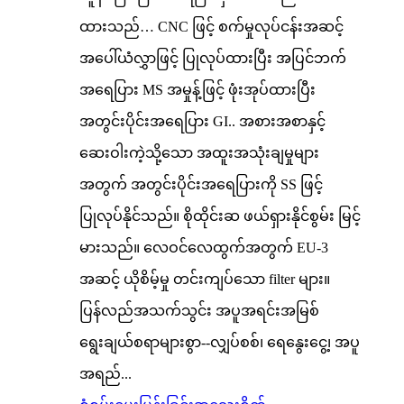
ထားသည်… CNC ဖြင့် စက်မှုလုပ်ငန်းအဆင့်
အပေါ်ယံလွှာဖြင့် ပြုလုပ်ထားပြီး အပြင်ဘက်
အရေပြား MS အမှုန့်ဖြင့် ဖုံးအုပ်ထားပြီး
အတွင်းပိုင်းအရေပြား GI.. အစားအစာနှင့်
ဆေးဝါးကဲ့သို့သော အထူးအသုံးချမှုများ
အတွက် အတွင်းပိုင်းအရေပြားကို SS ဖြင့်
ပြုလုပ်နိုင်သည်။ စိုထိုင်းဆ ဖယ်ရှားနိုင်စွမ်း မြင့်
မားသည်။ လေဝင်လေထွက်အတွက် EU-3
အဆင့် ယိုစိမ့်မှု တင်းကျပ်သော filter များ။
ပြန်လည်အသက်သွင်း အပူအရင်းအမြစ်
ရွေးချယ်စရာများစွာ--လျှပ်စစ်၊ ရေနွေးငွေ့၊ အပူ
အရည်...