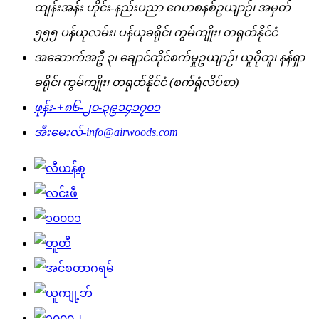
ထျန်းအန်း ဟိုင်း-နည်းပညာ ဂေဟစနစ်ဥယျာဉ်၊ အမှတ်
၅၅၅ ပန်ယုလမ်း၊ ပန်ယုခရိုင်၊ ကွမ်ကျိုး၊ တရုတ်နိုင်ငံ
အဆောက်အဦ ၃၊ ချောင်ထိုင်စက်မှုဥယျာဉ်၊ ယူဝိုတူ၊ နန်ရှာ
ခရိုင်၊ ကွမ်ကျိုး၊ တရုတ်နိုင်ငံ (စက်ရုံလိပ်စာ)
ဖုန်း-
+၈၆-၂၀-၃၉၁၄၁၇၀၁
အီးမေးလ်-
info@airwoods.com