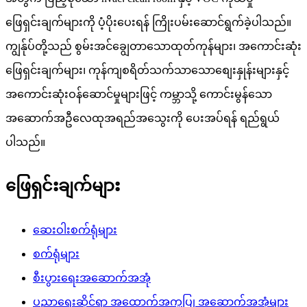
ဖြေရှင်းချက်များကို ပံ့ပိုးပေးရန် ကြိုးပမ်းဆောင်ရွက်ခဲ့ပါသည်။
ကျွန်ုပ်တို့သည် စွမ်းအင်ချွေတာသောထုတ်ကုန်များ၊ အကောင်းဆုံး
ဖြေရှင်းချက်များ၊ ကုန်ကျစရိတ်သက်သာသောစျေးနှုန်းများနှင့်
အကောင်းဆုံးဝန်ဆောင်မှုများဖြင့် ကမ္ဘာသို့ ကောင်းမွန်သော
အဆောက်အဦလေထုအရည်အသွေးကို ပေးအပ်ရန် ရည်ရွယ်
ပါသည်။
ဖြေရှင်းချက်များ
ဆေးဝါးစက်ရုံများ
စက်ရုံများ
စီးပွားရေးအဆောက်အအုံ
ပညာရေးဆိုင်ရာ အထောက်အကူပြု အဆောက်အအုံများ