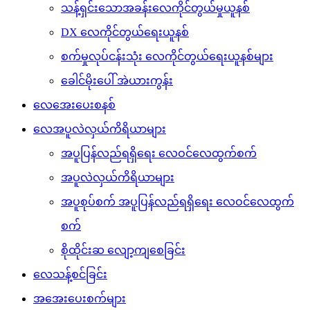
သန့်ရှင်းသောအခန်းလေကိုင်တွယ်မှုယူနစ်
DX လေကိုင်တွယ်ရေးယူနစ်
စက်မှုလုပ်ငန်းသုံး လေကိုင်တွယ်ရေးယူနစ်များ
ခေါင်မိုးပေါ် အဲယားကွန်း
လေအေးပေးစနစ်
လေအပူလဲလှယ်ကိရိယာများ
အပူပြန်လည်ရရှိရေး လေဝင်လေထွက်စက်
အပူလဲလှယ်ကိရိယာများ
အပူစုပ်စက် အပူပြန်လည်ရရှိရေး လေဝင်လေထွက်
စက်
စိုထိုင်းဆ လျော့ကျစေခြင်း
လေသန့်စင်ခြင်း
အအေးပေးစက်များ