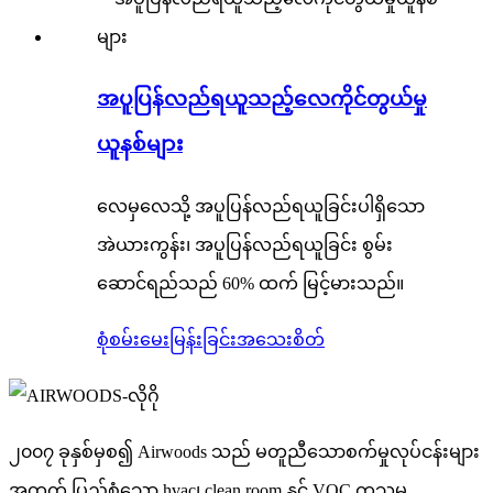
အပူပြန်လည်ရယူသည့်လေကိုင်တွယ်မှု
ယူနစ်များ
လေမှလေသို့ အပူပြန်လည်ရယူခြင်းပါရှိသော
အဲယားကွန်း၊ အပူပြန်လည်ရယူခြင်း စွမ်း
ဆောင်ရည်သည် 60% ထက် မြင့်မားသည်။
စုံစမ်းမေးမြန်းခြင်း
အသေးစိတ်
၂၀၀၇ ခုနှစ်မှစ၍ Airwoods သည် မတူညီသောစက်မှုလုပ်ငန်းများ
အတွက် ပြည့်စုံသော hvac၊ clean room နှင့် VOC ကုသမှု