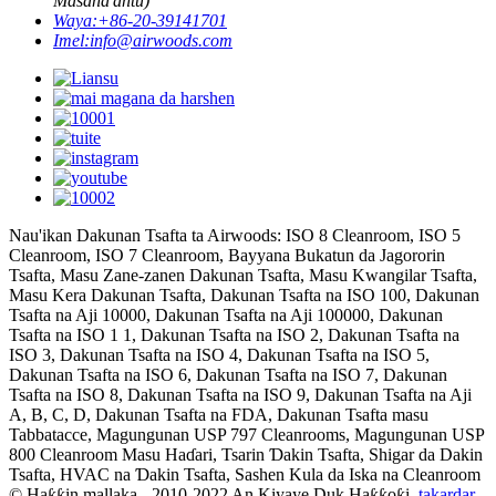
Masana'antu)
Waya:
+86-20-39141701
Imel:
info@airwoods.com
Nau'ikan Dakunan Tsafta ta Airwoods: ISO 8 Cleanroom, ISO 5
Cleanroom, ISO 7 Cleanroom, Bayyana Bukatun da Jagororin
Tsafta, Masu Zane-zanen Dakunan Tsafta, Masu Kwangilar Tsafta,
Masu Kera Dakunan Tsafta, Dakunan Tsafta na ISO 100, Dakunan
Tsafta na Aji 10000, Dakunan Tsafta na Aji 100000, Dakunan
Tsafta na ISO 1 1, Dakunan Tsafta na ISO 2, Dakunan Tsafta na
ISO 3, Dakunan Tsafta na ISO 4, Dakunan Tsafta na ISO 5,
Dakunan Tsafta na ISO 6, Dakunan Tsafta na ISO 7, Dakunan
Tsafta na ISO 8, Dakunan Tsafta na ISO 9, Dakunan Tsafta na Aji
A, B, C, D, Dakunan Tsafta na FDA, Dakunan Tsafta masu
Tabbatacce, Magungunan USP 797 Cleanrooms, Magungunan USP
800 Cleanroom Masu Haɗari, Tsarin Ɗakin Tsafta, Shigar da Dakin
Tsafta, HVAC na Ɗakin Tsafta, Sashen Kula da Iska na Cleanroom
© Haƙƙin mallaka - 2010-2022 An Kiyaye Duk Haƙƙoƙi.
takardar