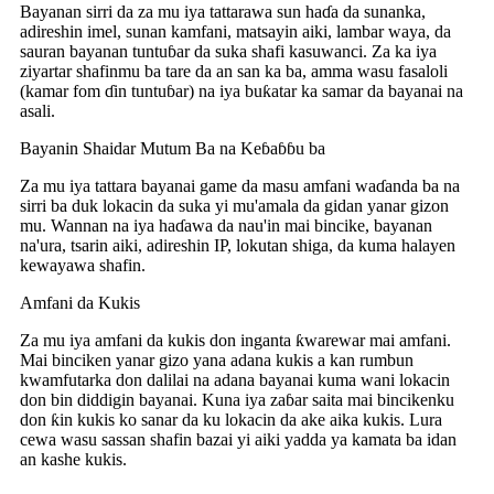
Bayanan sirri da za mu iya tattarawa sun haɗa da sunanka,
adireshin imel, sunan kamfani, matsayin aiki, lambar waya, da
sauran bayanan tuntuɓar da suka shafi kasuwanci. Za ka iya
ziyartar shafinmu ba tare da an san ka ba, amma wasu fasaloli
(kamar fom ɗin tuntuɓar) na iya buƙatar ka samar da bayanai na
asali.
Bayanin Shaidar Mutum Ba na Keɓaɓɓu ba
Za mu iya tattara bayanai game da masu amfani waɗanda ba na
sirri ba duk lokacin da suka yi mu'amala da gidan yanar gizon
mu. Wannan na iya haɗawa da nau'in mai bincike, bayanan
na'ura, tsarin aiki, adireshin IP, lokutan shiga, da kuma halayen
kewayawa shafin.
Amfani da Kukis
Za mu iya amfani da kukis don inganta ƙwarewar mai amfani.
Mai binciken yanar gizo yana adana kukis a kan rumbun
kwamfutarka don dalilai na adana bayanai kuma wani lokacin
don bin diddigin bayanai. Kuna iya zaɓar saita mai bincikenku
don ƙin kukis ko sanar da ku lokacin da ake aika kukis. Lura
cewa wasu sassan shafin bazai yi aiki yadda ya kamata ba idan
an kashe kukis.