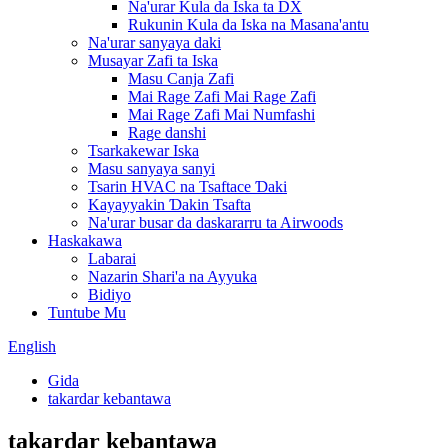
Na'urar Kula da Iska ta DX
Rukunin Kula da Iska na Masana'antu
Na'urar sanyaya daki
Musayar Zafi ta Iska
Masu Canja Zafi
Mai Rage Zafi Mai Rage Zafi
Mai Rage Zafi Mai Numfashi
Rage danshi
Tsarkakewar Iska
Masu sanyaya sanyi
Tsarin HVAC na Tsaftace Ɗaki
Kayayyakin Ɗakin Tsafta
Na'urar busar da daskararru ta Airwoods
Haskakawa
Labarai
Nazarin Shari'a na Ayyuka
Bidiyo
Tuntube Mu
English
Gida
takardar kebantawa
takardar kebantawa