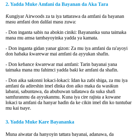
2. Yadda Muke Amfani da Bayanan da Aka Tara
Ƙungiyar Airwoods za ta iya tattarawa da amfani da bayanan
masu amfani don dalilai masu zuwa:
- Don inganta sabis na abokin ciniki: Bayananka suna taimaka
mana mu amsa tambayoyinka yadda ya kamata.
- Don inganta gidan yanar gizon: Za mu iya amfani da ra'ayoyi
don haɓaka ƙwarewar mai amfani da ayyukan shafin.
- Don keɓance ƙwarewar mai amfani: Tarin bayanai yana
taimaka mana mu fahimci yadda baƙi ke amfani da shafin.
- Don aika saƙonni lokaci-lokaci: Idan ka zaɓi shiga, za mu iya
amfani da adireshin imel ɗinka don aiko maka da wasiƙun
labarai, sabuntawa, da abubuwan tallatawa da suka shafi
samfuranmu da ayyukanmu. Kuna iya cire rajista a kowane
lokaci ta amfani da hanyar haɗin da ke cikin imel ɗin ko tuntuɓar
mu kai tsaye.
3. Yadda Muke Kare Bayananka
Muna aiwatar da hanyoyin tattara bayanai, adanawa, da