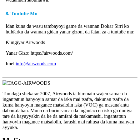
8. Tuntuɓe Mu
Idan kuna da wasu tambayoyi game da wannan Dokar Sirri ko
hulɗarku da wannan gidan yanar gizon, da fatan za a tuntuɓe mu:
Ƙungiyar Airwoods
Yanar Gizo: https://airwoods.com/
Imel:
info@airwoods.com
Tun daga shekarar 2007, Airwoods ta himmatu wajen samar da
ingantattun hanyoyin samar da iska mai tsafta, dakunan tsafta da
kuma hanyoyin magance matsalolin iska (VOC) ga masana'antu
daban-daban. Muna da burin samar da ingantaccen iska ga duniya
tare da kayayyakin da ke da amfani da makamashi, ingantattun
hanyoyin magance matsalolin, farashi mai rahusa da kuma manyan
ayyuka.