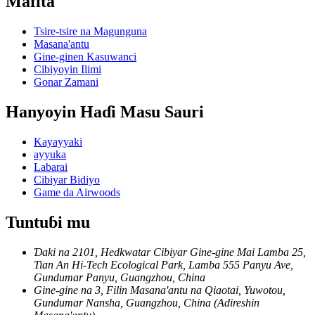
Mafita
Tsire-tsire na Magunguna
Masana'antu
Gine-ginen Kasuwanci
Cibiyoyin Ilimi
Gonar Zamani
Hanyoyin Haɗi Masu Sauri
Kayayyaki
ayyuka
Labarai
Cibiyar Bidiyo
Game da Airwoods
Tuntuɓi mu
Ɗaki na 2101, Hedkwatar Cibiyar Gine-gine Mai Lamba 25,
Tian An Hi-Tech Ecological Park, Lamba 555 Panyu Ave,
Gundumar Panyu, Guangzhou, China
Gine-gine na 3, Filin Masana'antu na Qiaotai, Yuwotou,
Gundumar Nansha, Guangzhou, China (Adireshin