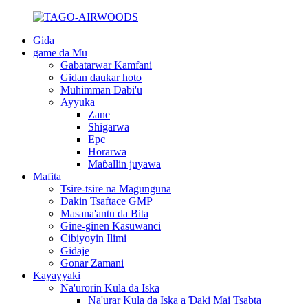
Gida
game da Mu
Gabatarwar Kamfani
Gidan daukar hoto
Muhimman Dabi'u
Ayyuka
Zane
Shigarwa
Epc
Horarwa
Maɓallin juyawa
Mafita
Tsire-tsire na Magunguna
Dakin Tsaftace GMP
Masana'antu da Bita
Gine-ginen Kasuwanci
Cibiyoyin Ilimi
Gidaje
Gonar Zamani
Kayayyaki
Na'urorin Kula da Iska
Na'urar Kula da Iska a Ɗaki Mai Tsabta