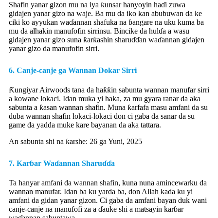
Shafin yanar gizon mu na iya ƙunsar hanyoyin haɗi zuwa
gidajen yanar gizo na waje. Ba mu da iko kan abubuwan da ke
ciki ko ayyukan waɗannan shafuka na ɓangare na uku kuma ba
mu da alhakin manufofin sirrinsu. Bincike da hulɗa a wasu
gidajen yanar gizo suna ƙarƙashin sharuɗɗan waɗannan gidajen
yanar gizo da manufofin sirri.
6. Canje-canje ga Wannan Dokar Sirri
Ƙungiyar Airwoods tana da haƙƙin sabunta wannan manufar sirri
a kowane lokaci. Idan muka yi haka, za mu gyara ranar da aka
sabunta a ƙasan wannan shafin. Muna ƙarfafa masu amfani da su
duba wannan shafin lokaci-lokaci don ci gaba da sanar da su
game da yadda muke kare bayanan da aka tattara.
An sabunta shi na ƙarshe: 26 ga Yuni, 2025
7. Karɓar Waɗannan Sharuɗɗa
Ta hanyar amfani da wannan shafin, kuna nuna amincewarku da
wannan manufar. Idan ba ku yarda ba, don Allah kada ku yi
amfani da gidan yanar gizon. Ci gaba da amfani bayan duk wani
canje-canje na manufofi za a ɗauke shi a matsayin karɓar
waɗannan sabuntawa.