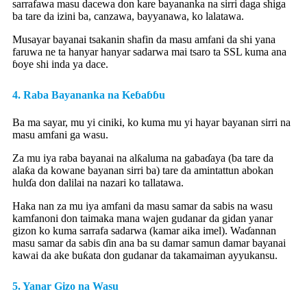
sarrafawa masu dacewa don kare bayananka na sirri daga shiga
ba tare da izini ba, canzawa, bayyanawa, ko lalatawa.
Musayar bayanai tsakanin shafin da masu amfani da shi yana
faruwa ne ta hanyar hanyar sadarwa mai tsaro ta SSL kuma ana
ɓoye shi inda ya dace.
4. Raba Bayananka na Keɓaɓɓu
Ba ma sayar, mu yi ciniki, ko kuma mu yi hayar bayanan sirri na
masu amfani ga wasu.
Za mu iya raba bayanai na alƙaluma na gabaɗaya (ba tare da
alaƙa da kowane bayanan sirri ba) tare da amintattun abokan
hulɗa don dalilai na nazari ko tallatawa.
Haka nan za mu iya amfani da masu samar da sabis na wasu
kamfanoni don taimaka mana wajen gudanar da gidan yanar
gizon ko kuma sarrafa sadarwa (kamar aika imel). Waɗannan
masu samar da sabis ɗin ana ba su damar samun damar bayanai
kawai da ake buƙata don gudanar da takamaiman ayyukansu.
5. Yanar Gizo na Wasu