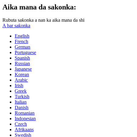
Aika mana da sakonka:
Rubuta saƙonka a nan ka aika mana da shi
A bar saƙonka
English
French
German
Portuguese
Spanish
Russian
Japanese
Korean
Arabic
Irish
Greek
Turkish
Italian
Danish
Romanian
Indonesian
Czech
Afrikaans
Swedish