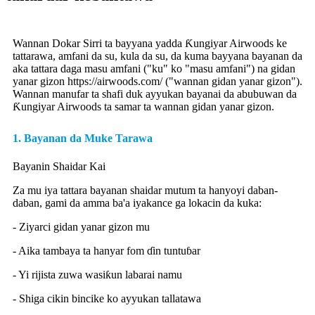
Wannan Dokar Sirri ta bayyana yadda Ƙungiyar Airwoods ke
tattarawa, amfani da su, kula da su, da kuma bayyana bayanan da
aka tattara daga masu amfani ("ku" ko "masu amfani") na gidan
yanar gizon https://airwoods.com/ ("wannan gidan yanar gizon").
Wannan manufar ta shafi duk ayyukan bayanai da abubuwan da
Ƙungiyar Airwoods ta samar ta wannan gidan yanar gizon.
1. Bayanan da Muke Tarawa
Bayanin Shaidar Kai
Za mu iya tattara bayanan shaidar mutum ta hanyoyi daban-
daban, gami da amma ba'a iyakance ga lokacin da kuka:
- Ziyarci gidan yanar gizon mu
- Aika tambaya ta hanyar fom ɗin tuntuɓar
- Yi rijista zuwa wasiƙun labarai namu
- Shiga cikin bincike ko ayyukan tallatawa