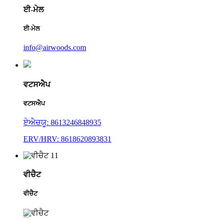
ਈ-ਮੇਲ
ਈ-ਮੇਲ
info@airwoods.com
ਵਟਸਐਪ
ਵਟਸਐਪ
ਏਐਚਯੂ: 8613246848935
ERV/HRV: 8618620893831
ਵੀਚੈਟ
ਵੀਚੈਟ