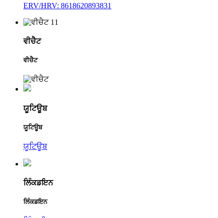
ERV/HRV: 8618620893831
ਵੀਚੈਟ
ਵੀਚੈਟ
ਯੂਟਿਊਬ
ਯੂਟਿਊਬ
ਯੂਟਿਊਬ
ਲਿੰਕਡਇਨ
ਲਿੰਕਡਇਨ