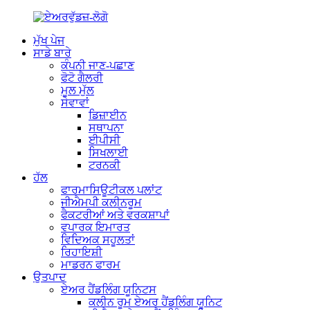
ਮੁੱਖ ਪੇਜ
ਸਾਡੇ ਬਾਰੇ
ਕੰਪਨੀ ਜਾਣ-ਪਛਾਣ
ਫੋਟੋ ਗੈਲਰੀ
ਮੂਲ ਮੁੱਲ
ਸੇਵਾਵਾਂ
ਡਿਜ਼ਾਈਨ
ਸਥਾਪਨਾ
ਈਪੀਸੀ
ਸਿਖਲਾਈ
ਟਰਨਕੀ
ਹੱਲ
ਫਾਰਮਾਸਿਊਟੀਕਲ ਪਲਾਂਟ
ਜੀਐਮਪੀ ਕਲੀਨਰੂਮ
ਫੈਕਟਰੀਆਂ ਅਤੇ ਵਰਕਸ਼ਾਪਾਂ
ਵਪਾਰਕ ਇਮਾਰਤ
ਵਿਦਿਅਕ ਸਹੂਲਤਾਂ
ਰਿਹਾਇਸ਼ੀ
ਮਾਡਰਨ ਫਾਰਮ
ਉਤਪਾਦ
ਏਅਰ ਹੈਂਡਲਿੰਗ ਯੂਨਿਟਸ
ਕਲੀਨ ਰੂਮ ਏਅਰ ਹੈਂਡਲਿੰਗ ਯੂਨਿਟ