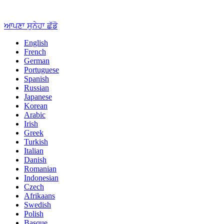
ਆਪਣਾ ਸੁਨੇਹਾ ਛੱਡੋ
English
French
German
Portuguese
Spanish
Russian
Japanese
Korean
Arabic
Irish
Greek
Turkish
Italian
Danish
Romanian
Indonesian
Czech
Afrikaans
Swedish
Polish
Basque