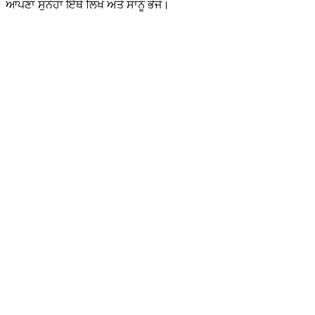
ਆਪਣਾ ਸੁਨੇਹਾ ਇੱਥੇ ਲਿਖੋ ਅਤੇ ਸਾਨੂੰ ਭੇਜੋ।