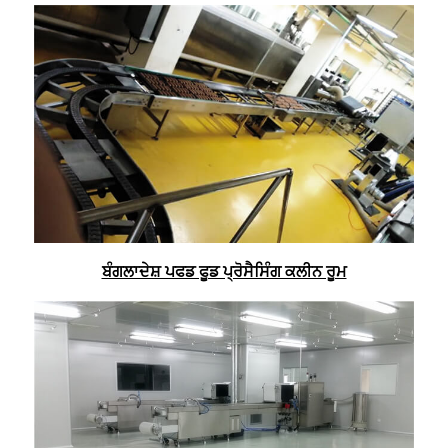
ਬੰਗਲਾਦੇਸ਼ ਪਫਡ ਫੂਡ ਪ੍ਰੋਸੈਸਿੰਗ ਕਲੀਨ ਰੂਮ