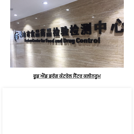
ਫੂਡ ਐਂਡ ਡਰੱਗ ਕੰਟਰੋਲ ਸੈਂਟਰ ਕਲੀਨਰੂਮ