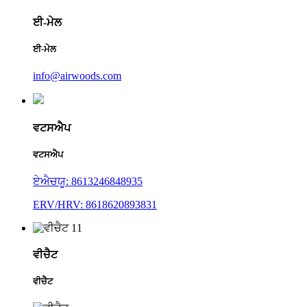
ਈ-ਮੇਲ
ਈ-ਮੇਲ
info@airwoods.com
ਵਟਸਐਪ
ਵਟਸਐਪ
ਏਐਚਯੂ: 8613246848935
ERV/HRV: 8618620893831
ਵੀਚੈਟ
ਵੀਚੈਟ