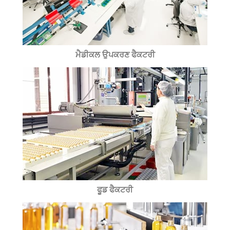
ਮੈਡੀਕਲ ਉਪਕਰਣ ਫੈਕਟਰੀ
ਫੂਡ ਫੈਕਟਰੀ