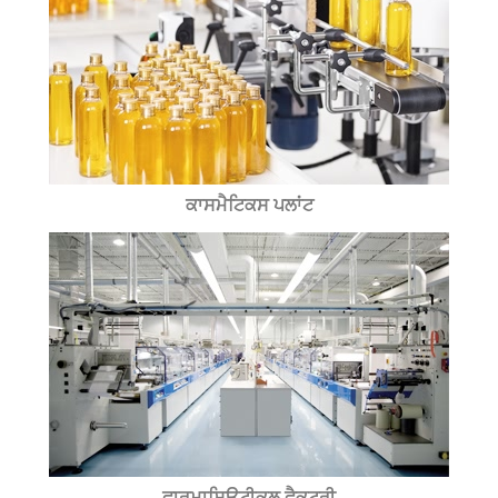
ਕਾਸਮੈਟਿਕਸ ਪਲਾਂਟ
ਫਾਰਮਾਸਿਊਟੀਕਲ ਫੈਕਟਰੀ