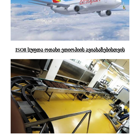
ISO8 სუფთა ოთახი ეთიოპიის ავიახაზებისთვის