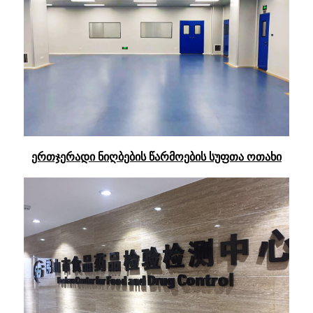
ერთჯერადი ნიღბების წარმოების სუფთა ოთახი