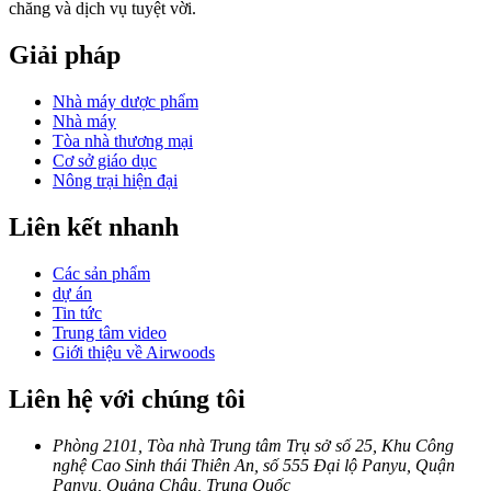
chăng và dịch vụ tuyệt vời.
Giải pháp
Nhà máy dược phẩm
Nhà máy
Tòa nhà thương mại
Cơ sở giáo dục
Nông trại hiện đại
Liên kết nhanh
Các sản phẩm
dự án
Tin tức
Trung tâm video
Giới thiệu về Airwoods
Liên hệ với chúng tôi
Phòng 2101, Tòa nhà Trung tâm Trụ sở số 25, Khu Công
nghệ Cao Sinh thái Thiên An, số 555 Đại lộ Panyu, Quận
Panyu, Quảng Châu, Trung Quốc