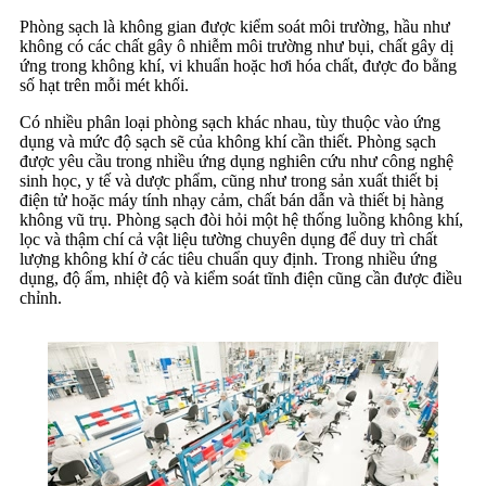
Phòng sạch là không gian được kiểm soát môi trường, hầu như
không có các chất gây ô nhiễm môi trường như bụi, chất gây dị
ứng trong không khí, vi khuẩn hoặc hơi hóa chất, được đo bằng
số hạt trên mỗi mét khối.
Có nhiều phân loại phòng sạch khác nhau, tùy thuộc vào ứng
dụng và mức độ sạch sẽ của không khí cần thiết. Phòng sạch
được yêu cầu trong nhiều ứng dụng nghiên cứu như công nghệ
sinh học, y tế và dược phẩm, cũng như trong sản xuất thiết bị
điện tử hoặc máy tính nhạy cảm, chất bán dẫn và thiết bị hàng
không vũ trụ. Phòng sạch đòi hỏi một hệ thống luồng không khí,
lọc và thậm chí cả vật liệu tường chuyên dụng để duy trì chất
lượng không khí ở các tiêu chuẩn quy định. Trong nhiều ứng
dụng, độ ẩm, nhiệt độ và kiểm soát tĩnh điện cũng cần được điều
chỉnh.