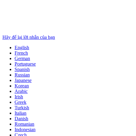
Hãy để lại lời nhắn của bạn
English
French
German
Portuguese
Spanish
Russian
Japanese
Korean
Arabic
Irish
Greek
Turkish
Italian
Danish
Romanian
Indonesian
Czech