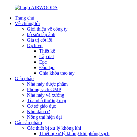
Trang chủ
Về chúng tôi
Giới thiệu về công ty
bộ sưu tập ảnh
Giá trị cốt lõi
Dịch vụ
Thiết kế
Lắp đặt
Epc
Đào tạo
Chìa khóa trao tay
Giải pháp
Nhà máy dược phẩm
Phòng sạch GMP
Nhà máy và xưởng
Tòa nhà thương mại
Cơ sở giáo dục
Khu dân cư
Nông trại hiện đại
Các sản phẩm
Các thiết bị xử lý không khí
Thiết bị xử lý không khí phòng sạch