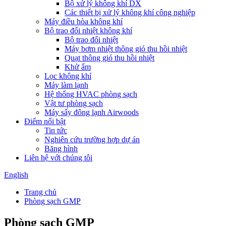
Bộ xử lý không khí DX
Các thiết bị xử lý không khí công nghiệp
Máy điều hòa không khí
Bộ trao đổi nhiệt không khí
Bộ trao đổi nhiệt
Máy bơm nhiệt thông gió thu hồi nhiệt
Quạt thông gió thu hồi nhiệt
Khử ẩm
Lọc không khí
Máy làm lạnh
Hệ thống HVAC phòng sạch
Vật tư phòng sạch
Máy sấy đông lạnh Airwoods
Điểm nổi bật
Tin tức
Nghiên cứu trường hợp dự án
Băng hình
Liên hệ với chúng tôi
English
Trang chủ
Phòng sạch GMP
Phòng sạch GMP