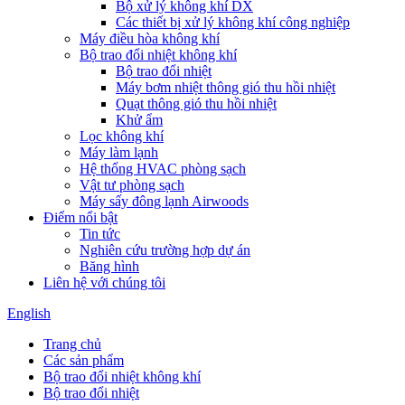
Bộ xử lý không khí DX
Các thiết bị xử lý không khí công nghiệp
Máy điều hòa không khí
Bộ trao đổi nhiệt không khí
Bộ trao đổi nhiệt
Máy bơm nhiệt thông gió thu hồi nhiệt
Quạt thông gió thu hồi nhiệt
Khử ẩm
Lọc không khí
Máy làm lạnh
Hệ thống HVAC phòng sạch
Vật tư phòng sạch
Máy sấy đông lạnh Airwoods
Điểm nổi bật
Tin tức
Nghiên cứu trường hợp dự án
Băng hình
Liên hệ với chúng tôi
English
Trang chủ
Các sản phẩm
Bộ trao đổi nhiệt không khí
Bộ trao đổi nhiệt