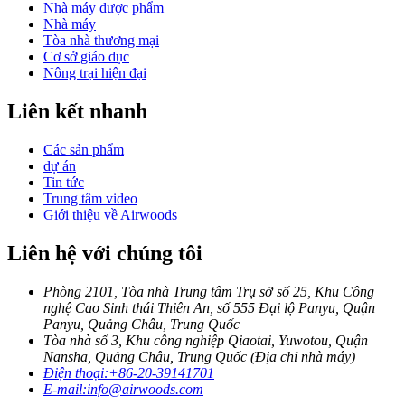
Nhà máy dược phẩm
Nhà máy
Tòa nhà thương mại
Cơ sở giáo dục
Nông trại hiện đại
Liên kết nhanh
Các sản phẩm
dự án
Tin tức
Trung tâm video
Giới thiệu về Airwoods
Liên hệ với chúng tôi
Phòng 2101, Tòa nhà Trung tâm Trụ sở số 25, Khu Công
nghệ Cao Sinh thái Thiên An, số 555 Đại lộ Panyu, Quận
Panyu, Quảng Châu, Trung Quốc
Tòa nhà số 3, Khu công nghiệp Qiaotai, Yuwotou, Quận
Nansha, Quảng Châu, Trung Quốc (Địa chỉ nhà máy)
Điện thoại:
+86-20-39141701
E-mail:
info@airwoods.com