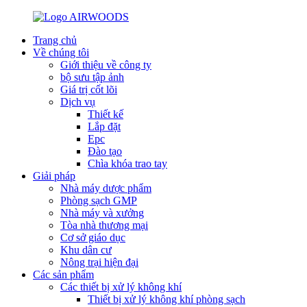
Trang chủ
Về chúng tôi
Giới thiệu về công ty
bộ sưu tập ảnh
Giá trị cốt lõi
Dịch vụ
Thiết kế
Lắp đặt
Epc
Đào tạo
Chìa khóa trao tay
Giải pháp
Nhà máy dược phẩm
Phòng sạch GMP
Nhà máy và xưởng
Tòa nhà thương mại
Cơ sở giáo dục
Khu dân cư
Nông trại hiện đại
Các sản phẩm
Các thiết bị xử lý không khí
Thiết bị xử lý không khí phòng sạch