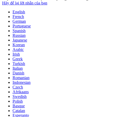
Hãy để lại lời nhắn của bạn
English
French
German
Portuguese
Spanish
Russian
Japanese
Korean
Arabic
Irish
Greek
Turkish
Italian
Danish
Romanian
Indonesian
Czech
Afrikaans
Swedish
Polish
Basque
Catalan
Esperanto