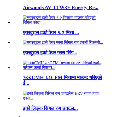
Airwoods AV-TTW3E Energy Re...
एयरवुड्स इको पेयर १.२ भित्ता ...
एयरवुड्स इको पेयर प्लस सिंग...
१००CMH ८८CFM भित्तामा माउन्ट गरिएको
ई...
इको लिङ्क सिंगल रुम डक्टल...