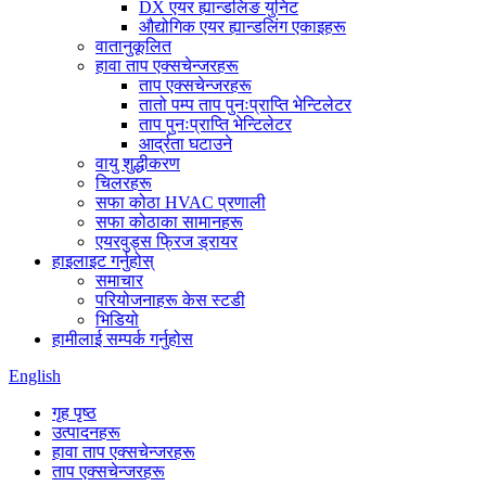
DX एयर ह्यान्डलिङ युनिट
औद्योगिक एयर ह्यान्डलिंग एकाइहरू
वातानुकूलित
हावा ताप एक्सचेन्जरहरू
ताप एक्सचेन्जरहरू
तातो पम्प ताप पुनःप्राप्ति भेन्टिलेटर
ताप पुनःप्राप्ति भेन्टिलेटर
आर्द्रता घटाउने
वायु शुद्धीकरण
चिलरहरू
सफा कोठा HVAC प्रणाली
सफा कोठाका सामानहरू
एयरवुड्स फ्रिज ड्रायर
हाइलाइट गर्नुहोस्
समाचार
परियोजनाहरू केस स्टडी
भिडियो
हामीलाई सम्पर्क गर्नुहोस
English
गृह पृष्ठ
उत्पादनहरू
हावा ताप एक्सचेन्जरहरू
ताप एक्सचेन्जरहरू