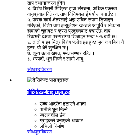
ताप स्थानान्तरण हुँदैन।
४. विशेष भित्री मिश्रित हावा संरचना, अधिक एकरूप
वायुप्रवाह वितरण, ताप विनिमयलाई पर्याप्त बनाउँछ।
५. फरक कार्य क्षेत्रलाई अझ उचित रूपमा डिजाइन
गरिएको, विशेष ताप इन्सुलेशन खण्डले आपूर्ति र निकास
हावाको चुहावट र क्रस प्रदूषणबाट बचाउँछ, ताप
रिकभरी दक्षता परम्परागत डिजाइन भन्दा ५% बढी छ।
६. तातो पाइप भित्र विशेष फ्लोराइड हुन्छ जुन जंग बिना नै
हुन्छ, यो धेरै सुरक्षित छ।
७. शून्य ऊर्जा खपत, मर्मतसम्भार रहित।
८. भरपर्दो, धुन मिल्ने र लामो आयु।
सोधपुछ
विवरण
डेसिकेन्ट पाङ्ग्राहरू
उच्च आर्द्रता हटाउने क्षमता
पानीले धुन मिल्ने
ज्वलनशील छैन
ग्राहकले बनाएको आकार
लचिलो निर्माण
सोधपुछ
विवरण