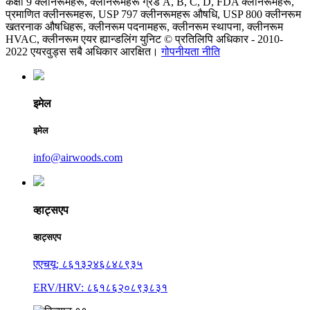
कक्षा 9 क्लीनरूमहरू, क्लीनरूमहरू ग्रेड A, B, C, D, FDA क्लीनरूमहरू,
प्रमाणित क्लीनरूमहरू, USP 797 क्लीनरूमहरू औषधि, USP 800 क्लीनरूम
खतरनाक औषधिहरू, क्लीनरूम पदनामहरू, क्लीनरूम स्थापना, क्लीनरूम
HVAC, क्लीनरूम एयर ह्यान्डलिंग युनिट © प्रतिलिपि अधिकार - 2010-
2022 एयरवुड्स सबै अधिकार आरक्षित।
गोपनीयता नीति
इमेल
इमेल
info@airwoods.com
व्हाट्सएप
व्हाट्सएप
एएचयू: ८६१३२४६८४८९३५
ERV/HRV: ८६१८६२०८९३८३१