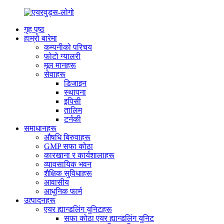
गृह पृष्ठ
हाम्रो बारेमा
कम्पनीको परिचय
फोटो ग्यालरी
मूल मानहरू
सेवाहरू
डिजाइन
स्थापना
इपिसी
तालिम
टर्नकी
समाधानहरू
औषधि बिरुवाहरू
GMP सफा कोठा
कारखाना र कार्यशालाहरू
व्यावसायिक भवन
शैक्षिक सुविधाहरू
आवासीय
आधुनिक फार्म
उत्पादनहरू
एयर ह्यान्डलिंग युनिटहरू
सफा कोठा एयर ह्यान्डलिंग युनिट