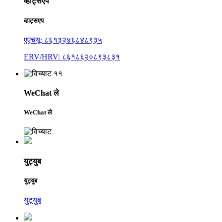
व्हाट्सएप
व्हाट्सएप
एएचयू: ८६१३२४६८४८९३५
ERV/HRV: ८६१८६२०८९३८३१
WeChat ले
WeChat ले
युट्युब
युट्युब
युट्युब