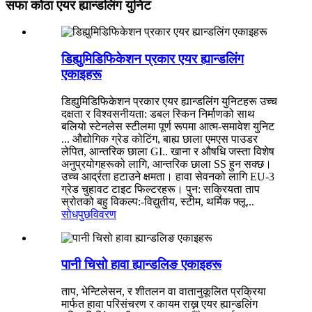
सफा कोठा एयर ह्यान्डलिंग युनिट
डिह्युमिडिफिकेशन प्रकार एयर ह्यान्डलिंग
एकाइहरू
डिह्युमिडिफिकेशन प्रकार एयर ह्यान्डलिंग युनिटहरू उच्च
दक्षता र विश्वसनीयता: डबल स्किन निर्माणको साथ
बलियो स्टेनलेस स्टीलमा पूर्ण रूपमा आत्म-समावेश युनिट
... औद्योगिक ग्रेड कोटिंग, बाह्य छाला एमएस पाउडर
लेपित, आन्तरिक छाला GI.. खाना र औषधि जस्ता विशेष
अनुप्रयोगहरूको लागि, आन्तरिक छाला SS हुन सक्छ।
उच्च आर्द्रता हटाउने क्षमता। हावा सेवनको लागि EU-3
ग्रेड चुहावट टाइट फिल्टरहरू। पुन: सक्रियता ताप
स्रोतको बहु विकल्प:-विद्युतीय, स्टीम, थर्मिक फ्लू...
सोधपुछ
विवरण
पानी चिसो हावा ह्यान्डलिङ एकाइहरू
ताप, भेन्टिलेसन, र शीतलन वा वातानुकूलित प्रक्रिया
मार्फत हावा परिसंचरण र कायम राख्न एयर ह्यान्डलिंग