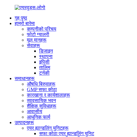
गृह पृष्ठ
हाम्रो बारेमा
कम्पनीको परिचय
फोटो ग्यालरी
मूल मानहरू
सेवाहरू
डिजाइन
स्थापना
इपिसी
तालिम
टर्नकी
समाधानहरू
औषधि बिरुवाहरू
GMP सफा कोठा
कारखाना र कार्यशालाहरू
व्यावसायिक भवन
शैक्षिक सुविधाहरू
आवासीय
आधुनिक फार्म
उत्पादनहरू
एयर ह्यान्डलिंग युनिटहरू
सफा कोठा एयर ह्यान्डलिंग युनिट