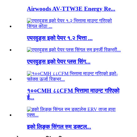
Airwoods AV-TTW3E Energy Re...
एयरवुड्स इको पेयर १.२ भित्ता ...
एयरवुड्स इको पेयर प्लस सिंग...
१००CMH ८८CFM भित्तामा माउन्ट गरिएको
ई...
इको लिङ्क सिंगल रुम डक्टल...