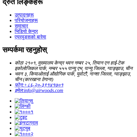
द्रुत लिङ्कहरू
उत्पादनहरू
परियोजनाहरू
समाचार
भिडियो केन्द्र
एयरवुड्सको बारेमा
सम्पर्कमा रहनुहोस्
कोठा २१०१, मुख्यालय केन्द्र भवन नम्बर २५, तियान एन हाई-टेक
इकोलोजिकल पार्क, नम्बर ५५५ पान्यु एभ, पान्यु जिल्ला, ग्वाङ्झाउ, चीन
भवन ३, कियाओताई औद्योगिक पार्क, युवोटौ, नान्शा जिल्ला, ग्वाङ्झाउ,
चीन (कारखाना ठेगाना)
फोन:
+८६-२०-३९१४१७०१
इमेल:
info@airwoods.com