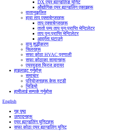
DX एयर ह्यान्डलिङ युनिट
औद्योगिक एयर ह्यान्डलिंग एकाइहरू
वातानुकूलित
हावा ताप एक्सचेन्जरहरू
ताप एक्सचेन्जरहरू
तातो पम्प ताप पुनःप्राप्ति भेन्टिलेटर
ताप पुनःप्राप्ति भेन्टिलेटर
आर्द्रता घटाउने
वायु शुद्धीकरण
चिलरहरू
सफा कोठा HVAC प्रणाली
सफा कोठाका सामानहरू
एयरवुड्स फ्रिज ड्रायर
हाइलाइट गर्नुहोस्
समाचार
परियोजनाहरू केस स्टडी
भिडियो
हामीलाई सम्पर्क गर्नुहोस
English
गृह पृष्ठ
उत्पादनहरू
एयर ह्यान्डलिंग युनिटहरू
सफा कोठा एयर ह्यान्डलिंग युनिट