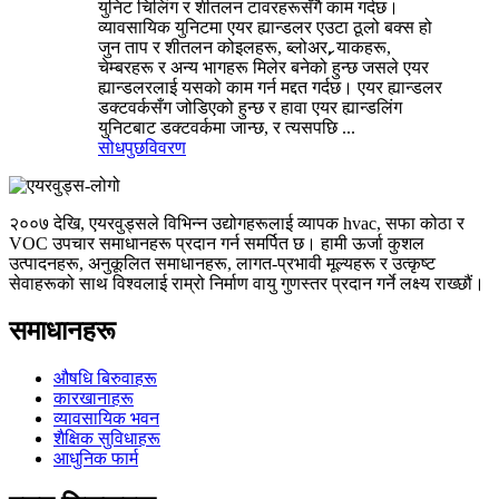
युनिट चिलिंग र शीतलन टावरहरूसँगै काम गर्दछ।
व्यावसायिक युनिटमा एयर ह्यान्डलर एउटा ठूलो बक्स हो
जुन ताप र शीतलन कोइलहरू, ब्लोअर, र्‍याकहरू,
चेम्बरहरू र अन्य भागहरू मिलेर बनेको हुन्छ जसले एयर
ह्यान्डलरलाई यसको काम गर्न मद्दत गर्दछ। एयर ह्यान्डलर
डक्टवर्कसँग जोडिएको हुन्छ र हावा एयर ह्यान्डलिंग
युनिटबाट डक्टवर्कमा जान्छ, र त्यसपछि ...
सोधपुछ
विवरण
२००७ देखि, एयरवुड्सले विभिन्न उद्योगहरूलाई व्यापक hvac, सफा कोठा र
VOC उपचार समाधानहरू प्रदान गर्न समर्पित छ। हामी ऊर्जा कुशल
उत्पादनहरू, अनुकूलित समाधानहरू, लागत-प्रभावी मूल्यहरू र उत्कृष्ट
सेवाहरूको साथ विश्वलाई राम्रो निर्माण वायु गुणस्तर प्रदान गर्ने लक्ष्य राख्छौं।
समाधानहरू
औषधि बिरुवाहरू
कारखानाहरू
व्यावसायिक भवन
शैक्षिक सुविधाहरू
आधुनिक फार्म