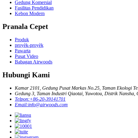
Gedung Komersial
Fasilitas Pendidikan
Kebon Modern
Pranala Cepet
Produk
proyèk-proyèk
Pawarta
Pusat Video
Babagan Airwoods
Hubungi Kami
Kamar 2101, Gedung Pusat Markas No.25, Taman Ekologi Tekn
Gedung 3, Taman Industri Qiaotai, Yuwotou, Distrik Nansha,
Telpon:
+86-20-39141701
Email:
info@airwoods.com