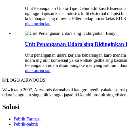
Unit Penanganan Udara Tipe Dehumidifikasi Efisiensi la
nganggo lapisan kelas industri, kulit eksternal dilapisi 
kelembapan sing dhuwur. Filter kedap bocor kelas EU-3 ka
pitakon
rincian
Unit Penanganan Udara sing Didinginkan
Unit penanganan udara kerjane bebarengan karo menara p
udara ing unit komersial yaiku kothak gedhe sing kasusu
Penanganan udara disambungake menyang saluran udara la
pitakon
rincian
Wiwit taun 2007, Airwoods darmabakti kanggo nyedhiyakake solusi 
udara bangunan sing apik kanggo jagad iki kanthi produk sing efisien e
Solusi
Pabrik Farmasi
Pabrik-pabrik