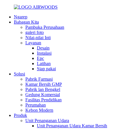
Ngarep
Babagan Kita
Pambuka Perusahaan
galeri foto
Nilai-nilai Inti
Layanan
Desain
Instalasi
Epc
Latihan
Siap pakai
Solusi
Pabrik Farmasi
Kamar Bersih GMP
Pabrik lan Bengkel
Gedung Komersial
Fasilitas Pendidikan
Perumahan
Kebon Modern
Produk
Unit Penanganan Udara
Unit Penanganan Udara Kamar Bersih