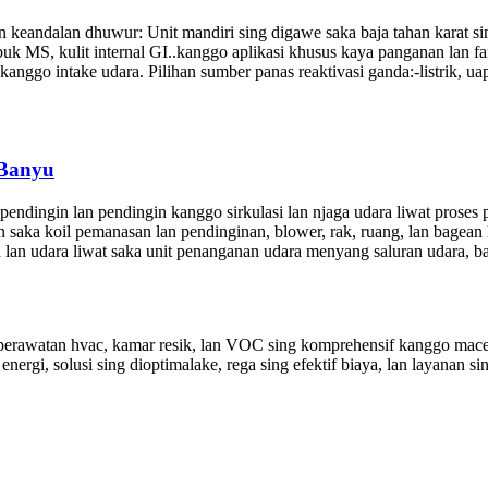
n keandalan dhuwur: Unit mandiri sing digawe saka baja tahan karat 
bubuk MS, kulit internal GI..kanggo aplikasi khusus kaya panganan lan f
nggo intake udara. Pilihan sumber panas reaktivasi ganda:-listrik, uap,
 Banyu
endingin lan pendingin kanggo sirkulasi lan njaga udara liwat proses
n saka koil pemanasan lan pendinginan, blower, rak, ruang, lan bagea
n udara liwat saka unit penanganan udara menyang saluran udara, ban
perawatan hvac, kamar resik, lan VOC sing komprehensif kanggo mace
nergi, solusi sing dioptimalake, rega sing efektif biaya, lan layanan si