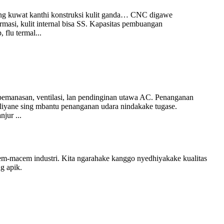
sing kuwat kanthi konstruksi kulit ganda… CNC digawe
armasi, kulit internal bisa SS. Kapasitas pembuangan
 flu termal...
 pemanasan, ventilasi, lan pendinginan utawa AC. Penanganan
n liyane sing mbantu penanganan udara nindakake tugase.
jur ...
m-macem industri. Kita ngarahake kanggo nyedhiyakake kualitas
ng apik.