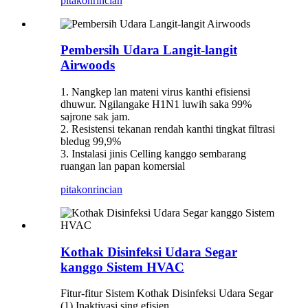
pitakon
rincian
Pembersih Udara Langit-langit
Airwoods
1. Nangkep lan mateni virus kanthi efisiensi
dhuwur. Ngilangake H1N1 luwih saka 99%
sajrone sak jam.
2. Resistensi tekanan rendah kanthi tingkat filtrasi
bledug 99,9%
3. Instalasi jinis Celling kanggo sembarang
ruangan lan papan komersial
pitakon
rincian
Kothak Disinfeksi Udara Segar
kanggo Sistem HVAC
Fitur-fitur Sistem Kothak Disinfeksi Udara Segar
(1) Inaktivasi sing efisien