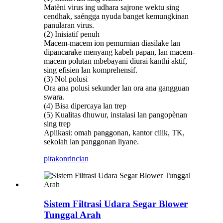
Matèni virus ing udhara sajrone wektu sing
cendhak, saéngga nyuda banget kemungkinan
panularan virus.
(2) Inisiatif penuh
Macem-macem ion pemurnian diasilake lan
dipancarake menyang kabeh papan, lan macem-
macem polutan mbebayani diurai kanthi aktif,
sing efisien lan komprehensif.
(3) Nol polusi
Ora ana polusi sekunder lan ora ana gangguan
swara.
(4) Bisa dipercaya lan trep
(5) Kualitas dhuwur, instalasi lan pangopènan
sing trep
Aplikasi: omah panggonan, kantor cilik, TK,
sekolah lan panggonan liyane.
pitakon
rincian
Sistem Filtrasi Udara Segar Blower
Tunggal Arah