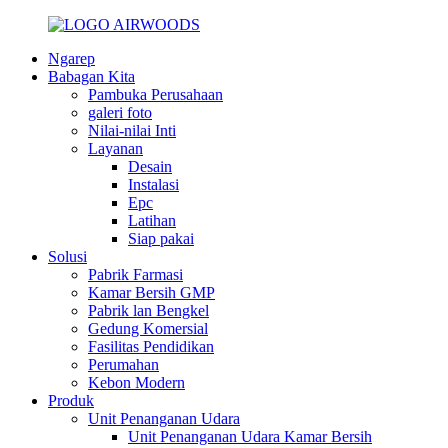
Ngarep
Babagan Kita
Pambuka Perusahaan
galeri foto
Nilai-nilai Inti
Layanan
Desain
Instalasi
Epc
Latihan
Siap pakai
Solusi
Pabrik Farmasi
Kamar Bersih GMP
Pabrik lan Bengkel
Gedung Komersial
Fasilitas Pendidikan
Perumahan
Kebon Modern
Produk
Unit Penanganan Udara
Unit Penanganan Udara Kamar Bersih