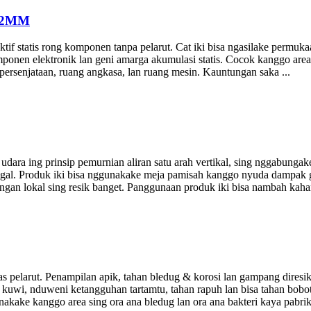
ng 2MM
if statis rong komponen tanpa pelarut. Cat iki bisa ngasilake permukaan
onen elektronik lan geni amarga akumulasi statis. Cocok kanggo area i
 persenjataan, ruang angkasa, lan ruang mesin. Kauntungan saka ...
udara ing prinsip pemurnian aliran satu arah vertikal, sing nggabunga
t tunggal. Produk iki bisa nggunakake meja pamisah kanggo nyuda dampak 
ungan lokal sing resik banget. Panggunaan produk iki bisa nambah kaha
 pelarut. Penampilan apik, tahan bledug & korosi lan gampang diresiki.
ra kuwi, nduweni ketangguhan tartamtu, tahan rapuh lan bisa tahan bo
ake kanggo area sing ora ana bledug lan ora ana bakteri kaya pabrik 