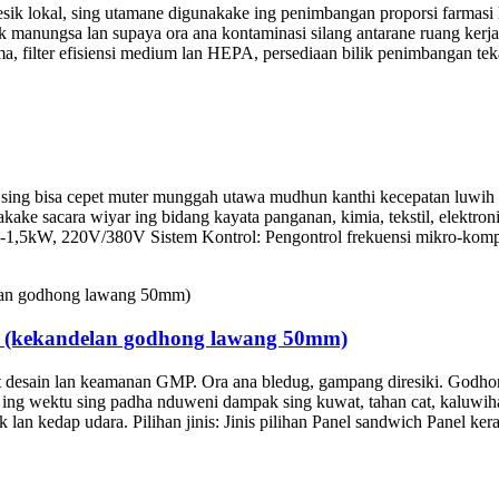
resik lokal, sing utamane digunakake ing penimbangan proporsi farma
anungsa lan supaya ora ana kontaminasi silang antarane ruang kerja lan
ama, filter efisiensi medium lan HEPA, persediaan bilik penimbangan tek
sing bisa cepet muter munggah utawa mudhun kanthi kecepatan luwih s
akake sacara wiyar ing bidang kayata panganan, kimia, tekstil, elektron
-1,5kW, 220V/380V Sistem Kontrol: Pengontrol frekuensi mikro-komput
 (kekandelan godhong lawang 50mm)
t desain lan keamanan GMP. Ora ana bledug, gampang diresiki. Godhong
 ing wektu sing padha nduweni dampak sing kuwat, tahan cat, kaluwiha
 lan kedap udara. Pilihan jinis: Jinis pilihan Panel sandwich Panel ker