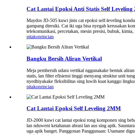
Cat Lantai Epoksi Anti Statis Self Leveli
Maydos JD-505 kuwi jinis cat epoksi self-leveling kondukt
gampang diresiki. Cat iki uga bisa nyegah kerusakan komp
telekomunikasi, percetakan, mesin presisi, bubuk, kimia,
pitakon
rincian
Bangku Bersih Aliran Vertikal
Meja pembersih udara vertikal nggunakake bentuk aliran 
statis, lan filter efisiensi tinggi menyang struktur uni
nyedhiyakake fleksibilitas sing luwih kuat kanggo lingk
pitakon
rincian
Cat Lantai Epoksi Self Leveling 2MM
JD-2000 kuwi cat lantai epoksi rong komponen sing bebas
lan nduweni ketahanan abrasi lan aus sing apik. Saunta
uga apik banget. Panggonan Panggunaan: Utamane digunak