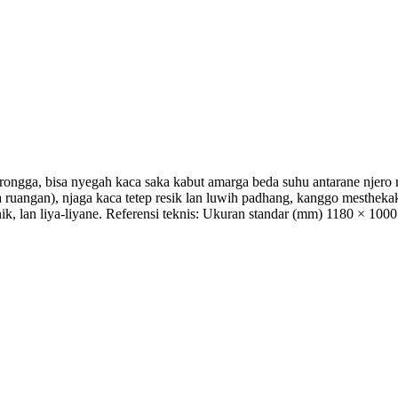
rongga, bisa nyegah kaca saka kabut amarga beda suhu antarane njero 
 ruangan), njaga kaca tetep resik lan luwih padhang, kanggo mesthekak
nik, lan liya-liyane. Referensi teknis: Ukuran standar (mm) 1180 × 1000 