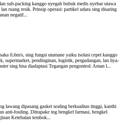
si lan sub-packing kanggo nyegah bubuk medis nyebar utawa
 ruang resik. Prinsip operasi: partikel udara sing disaring
anan negatif...
aka 0,6m/s, sing fungsi utamane yaiku isolasi cepet kanggo
ik, supermarket, pendinginan, logistik, pergudangan, lan liya-
er sing bisa diadaptasi Tegangan pengontrol: Aman l...
 lawang dipasang gasket sealing berkualitas tinggi, kanthi
n anti-fouling. Ditrapake ing bengkel farmasi, bengkel
ajinan Ketebalan tembok...