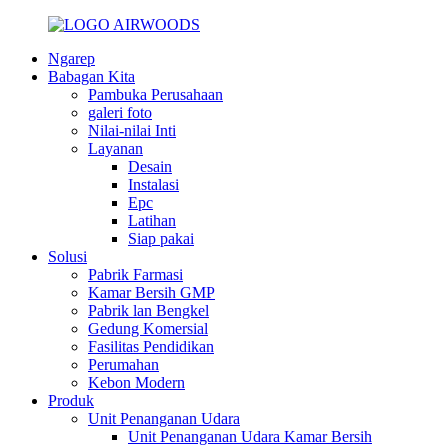
Ngarep
Babagan Kita
Pambuka Perusahaan
galeri foto
Nilai-nilai Inti
Layanan
Desain
Instalasi
Epc
Latihan
Siap pakai
Solusi
Pabrik Farmasi
Kamar Bersih GMP
Pabrik lan Bengkel
Gedung Komersial
Fasilitas Pendidikan
Perumahan
Kebon Modern
Produk
Unit Penanganan Udara
Unit Penanganan Udara Kamar Bersih