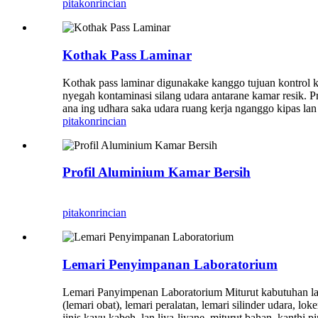
pitakon
rincian
Kothak Pass Laminar
Kothak pass laminar digunakake kanggo tujuan kontrol ke
nyegah kontaminasi silang udara antarane kamar resik. Pr
ana ing udhara saka udara ruang kerja nganggo kipas la
pitakon
rincian
Profil Aluminium Kamar Bersih
pitakon
rincian
Lemari Penyimpanan Laboratorium
Lemari Panyimpenan Laboratorium Miturut kabutuhan l
(lemari obat), lemari peralatan, lemari silinder udara, lok
jinis kayu kabeh, lan liya-liyane, miturut bahan, kanthi p