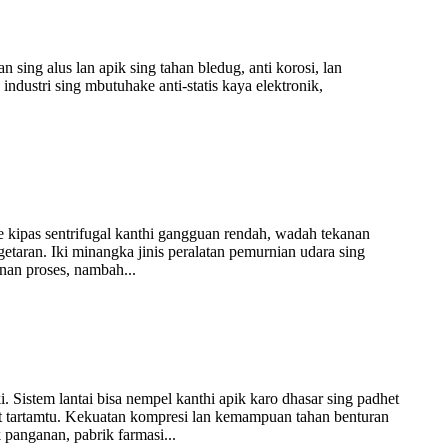
 sing alus lan apik sing tahan bledug, anti korosi, lan
ndustri sing mbutuhake anti-statis kaya elektronik,
ke kipas sentrifugal kanthi gangguan rendah, wadah tekanan
getaran. Iki minangka jinis peralatan pemurnian udara sing
nan proses, nambah...
 Sistem lantai bisa nempel kanthi apik karo dhasar sing padhet
bot tartamtu. Kekuatan kompresi lan kemampuan tahan benturan
panganan, pabrik farmasi...