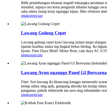
Bilik penimbangan tekanan negatif minangka peralatan 
mumbul, supaya ora kena pengaruh inhalasi kanggo awak m
saka udara ruang kerja nganggo kipas, filter efisiensi ut
pitakon
rincian
Lawang Gulung Cepet
Lawang gulung cepet kuwi lawang isolasi tanpa alangan 
njamin kualitas udara ing tingkat bebas bledug. Iki digun
liyane. Fitur Daya Motif: Motor Rem, catu daya AC 0,55
pitakon
rincian
Lawang Ayun nganggo Panel GI Berwarna
Fitur: Seri lawang iki dirancang kanggo memenuhi syara
kedap udara sing apik, gampang diresiki lan kedap udara
panganan, pabrik elektronik lan area sing mbutuhake resik
pitakon
rincian