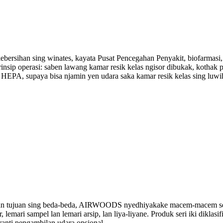
bersihan sing winates, kayata Pusat Pencegahan Penyakit, biofarmasi, 
insip operasi: saben lawang kamar resik kelas ngisor dibukak, kothak p
n HEPA, supaya bisa njamin yen udara saka kamar resik kelas sing luwi
an tujuan sing beda-beda, AIRWOODS nyedhiyakake macem-macem seri 
er, lemari sampel lan lemari arsip, lan liya-liyane. Produk seri iki diklas
iranti pengambilan udara opsional.