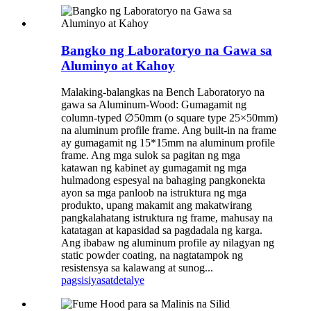
Bangko ng Laboratoryo na Gawa sa
Aluminyo at Kahoy
Malaking-balangkas na Bench Laboratoryo na
gawa sa Aluminum-Wood: Gumagamit ng
column-typed ∅50mm (o square type 25×50mm)
na aluminum profile frame. Ang built-in na frame
ay gumagamit ng 15*15mm na aluminum profile
frame. Ang mga sulok sa pagitan ng mga
katawan ng kabinet ay gumagamit ng mga
hulmadong espesyal na bahaging pangkonekta
ayon sa mga panloob na istruktura ng mga
produkto, upang makamit ang makatwirang
pangkalahatang istruktura ng frame, mahusay na
katatagan at kapasidad sa pagdadala ng karga.
Ang ibabaw ng aluminum profile ay nilagyan ng
static powder coating, na nagtatampok ng
resistensya sa kalawang at sunog...
pagsisiyasat
detalye