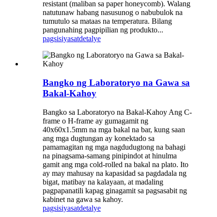
resistant (maliban sa paper honeycomb). Walang
natutunaw habang nasusunog o nabubulok na
tumutulo sa mataas na temperatura. Bilang
pangunahing pagpipilian ng produkto...
pagsisiyasat
detalye
Bangko ng Laboratoryo na Gawa sa
Bakal-Kahoy
Bangko sa Laboratoryo na Bakal-Kahoy Ang C-
frame o H-frame ay gumagamit ng
40x60x1.5mm na mga bakal na bar, kung saan
ang mga dugtungan ay konektado sa
pamamagitan ng mga nagdudugtong na bahagi
na pinagsama-samang pinipindot at hinulma
gamit ang mga cold-rolled na bakal na plato. Ito
ay may mahusay na kapasidad sa pagdadala ng
bigat, matibay na kalayaan, at madaling
pagpapanatili kapag ginagamit sa pagsasabit ng
kabinet na gawa sa kahoy.
pagsisiyasat
detalye