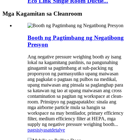
Eco Link Single Room Ductle...
Mga Kagamitan sa Cleanroom
Booth ng Pagtimbang ng Negatibong
Presyon
Ang negative pressure weighing booth ay isang
lokal na kagamitang panlinis, na pangunahing
ginagamit sa pagtimbang at sub-packing ng
proporsyon ng parmasyutiko upang maiwasan
ang pagkalat o pagtaas ng pulbos na medikal,
upang maiwasan ang pinsala sa paglanghap para
sa katawan ng tao at upang maiwasan ang cross
contamination sa pagitan ng workspace at clean-
room. Prinsipyo ng pagpapatakbo: sinala ang
mga airborne particle mula sa hangin sa
workspace na may bentilador, primary efficiency
filter, medium efficiency filter at HEPA, mga
supply ng negative pressure weighing booth...
pagsisiyasat
detalye