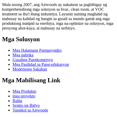
Mula noong 2007, ang Airwoods ay nakatuon sa pagbibigay ng
komprehensibong mga solusyon sa hvac, clean room, at VOC
treatment sa iba't ibang industriya. Layunin naming maghatid ng
mahusay na kalidad ng hangin sa gusali sa mundo gamit ang mga
produktong matipid sa enerhiya, mga na-optimize na solusyon, mga
presyong abot-kaya, at mahusay na serbisyo.
Mga Solusyon
Mga Halamang Parmasyutiko
Mga pabrika
Gusaling Pangkomersyo
Mga Pasilidad sa Pang-edukasyon
Modernong Sakahan
Mga Mabilisang Link
Mga Produkto
mga proyekto
Balita
Sentro ng Bidyo
Tungkol sa Airwoods