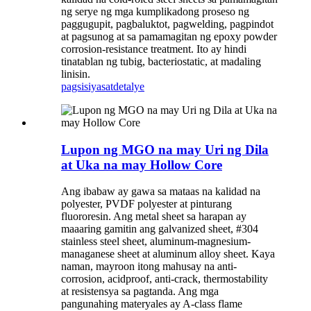
ng serye ng mga kumplikadong proseso ng
paggugupit, pagbaluktot, pagwelding, pagpindot
at pagsunog at sa pamamagitan ng epoxy powder
corrosion-resistance treatment. Ito ay hindi
tinatablan ng tubig, bacteriostatic, at madaling
linisin.
pagsisiyasat
detalye
Lupon ng MGO na may Uri ng Dila
at Uka na may Hollow Core
Ang ibabaw ay gawa sa mataas na kalidad na
polyester, PVDF polyester at pinturang
fluororesin. Ang metal sheet sa harapan ay
maaaring gamitin ang galvanized sheet, #304
stainless steel sheet, aluminum-magnesium-
managanese sheet at aluminum alloy sheet. Kaya
naman, mayroon itong mahusay na anti-
corrosion, acidproof, anti-crack, thermostability
at resistensya sa pagtanda. Ang mga
pangunahing materyales ay A-class flame