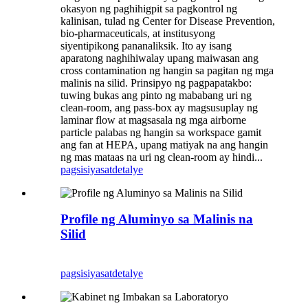
okasyon ng paghihigpit sa pagkontrol ng
kalinisan, tulad ng Center for Disease Prevention,
bio-pharmaceuticals, at institusyong
siyentipikong pananaliksik. Ito ay isang
aparatong naghihiwalay upang maiwasan ang
cross contamination ng hangin sa pagitan ng mga
malinis na silid. Prinsipyo ng pagpapatakbo:
tuwing bukas ang pinto ng mababang uri ng
clean-room, ang pass-box ay magsusuplay ng
laminar flow at magsasala ng mga airborne
particle palabas ng hangin sa workspace gamit
ang fan at HEPA, upang matiyak na ang hangin
ng mas mataas na uri ng clean-room ay hindi...
pagsisiyasat
detalye
Profile ng Aluminyo sa Malinis na
Silid
pagsisiyasat
detalye