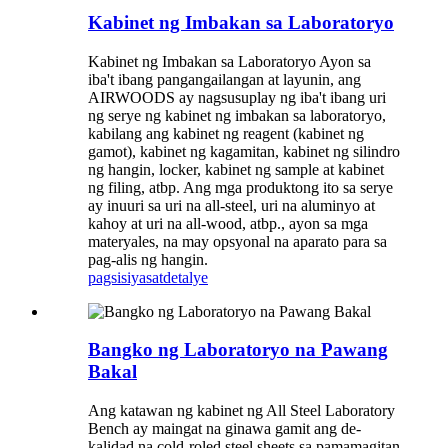
Kabinet ng Imbakan sa Laboratoryo
Kabinet ng Imbakan sa Laboratoryo Ayon sa
iba't ibang pangangailangan at layunin, ang
AIRWOODS ay nagsusuplay ng iba't ibang uri
ng serye ng kabinet ng imbakan sa laboratoryo,
kabilang ang kabinet ng reagent (kabinet ng
gamot), kabinet ng kagamitan, kabinet ng silindro
ng hangin, locker, kabinet ng sample at kabinet
ng filing, atbp. Ang mga produktong ito sa serye
ay inuuri sa uri na all-steel, uri na aluminyo at
kahoy at uri na all-wood, atbp., ayon sa mga
materyales, na may opsyonal na aparato para sa
pag-alis ng hangin.
pagsisiyasat
detalye
Bangko ng Laboratoryo na Pawang
Bakal
Ang katawan ng kabinet ng All Steel Laboratory
Bench ay maingat na ginawa gamit ang de-
kalidad na cold-roled steel sheets sa pamamagitan