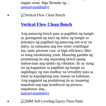
engine room. Mga Bentahe ng ...
pagsisiyasat
detalye
Vertical Flow Clean Bench
Ang patayong bench para sa paglilinis ng hangin
ay gumagamit ng anyo ng daloy ng hangin sa
prinsipyo ng paglilinis ng patayong one-way na
daloy, na isinasama ang low-noise centrifugal
fan, static pressure case, at high efficiency filter
sa isang istrukturang yunit. Maaaring gamitin ng
produktong ito ang separating bench upang
mabawasan ang epekto ng vibration. Ito ay isang
uri ng kagamitan sa paglilinis ng hangin na
nagbibigay ng mas matibay na versatility para sa
lokal na kapaligirang may mataas na kalinisan.
Ang paggamit ng produktong ito ay maaaring
mapabuti ang mga kondisyon ng proseso,
mapahusay ang...
pagsisiyasat
detalye