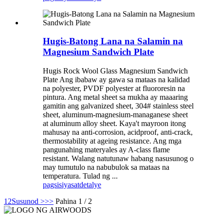
Hugis-Batong Lana na Salamin na
Magnesium Sandwich Plate
Hugis Rock Wool Glass Magnesium Sandwich
Plate Ang ibabaw ay gawa sa mataas na kalidad
na polyester, PVDF polyester at fluororesin na
pintura. Ang metal sheet sa mukha ay maaaring
gamitin ang galvanized sheet, 304# stainless steel
sheet, aluminum-magnesium-managanese sheet
at aluminum alloy sheet. Kaya't mayroon itong
mahusay na anti-corrosion, acidproof, anti-crack,
thermostability at ageing resistance. Ang mga
pangunahing materyales ay A-class flame
resistant. Walang natutunaw habang nasusunog o
may tumutulo na nabubulok sa mataas na
temperatura. Tulad ng ...
pagsisiyasat
detalye
1
2
Susunod >
>>
Pahina 1 / 2