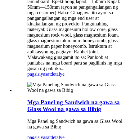
laminboard. Epektibong lapad: 1150mm Kapal:
50mm—150mm (ayon sa pangangailangan ng
mga customer) Haba: Ginagawa ito ayon sa
pangangailangan ng mga end user at
kinakailangan ng proyekto. Pangunahing
materyal: Glass magnesium hollow core, glass
magnesium rock wool, glass magnesium foam,
glass magnesium aluminum honeycomb, glass
magnesium paper honeycomb. Istruktura at
aplikasyon ng pagtayo: Rabbet joint.
Malawakang ginagamit ito sa: Panloob at
panlabas na mga board para sa paglilinis ng mga
gusali ng pabrika...
pagsisiyasat
detalye
Mga Panel ng Sandwich na gawa sa
Glass Wool na gawa sa Bibig
Mga Panel ng Sandwich na gawa sa Glass Wool
na gawa sa Bibig
pagsisiyasat
detalye