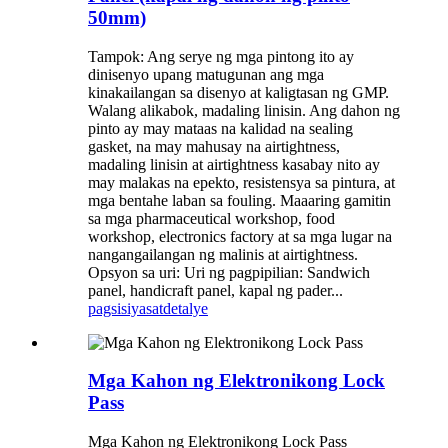
50mm)
Tampok: Ang serye ng mga pintong ito ay
dinisenyo upang matugunan ang mga
kinakailangan sa disenyo at kaligtasan ng GMP.
Walang alikabok, madaling linisin. Ang dahon ng
pinto ay may mataas na kalidad na sealing
gasket, na may mahusay na airtightness,
madaling linisin at airtightness kasabay nito ay
may malakas na epekto, resistensya sa pintura, at
mga bentahe laban sa fouling. Maaaring gamitin
sa mga pharmaceutical workshop, food
workshop, electronics factory at sa mga lugar na
nangangailangan ng malinis at airtightness.
Opsyon sa uri: Uri ng pagpipilian: Sandwich
panel, handicraft panel, kapal ng pader...
pagsisiyasat
detalye
Mga Kahon ng Elektronikong Lock
Pass
Mga Kahon ng Elektronikong Lock Pass