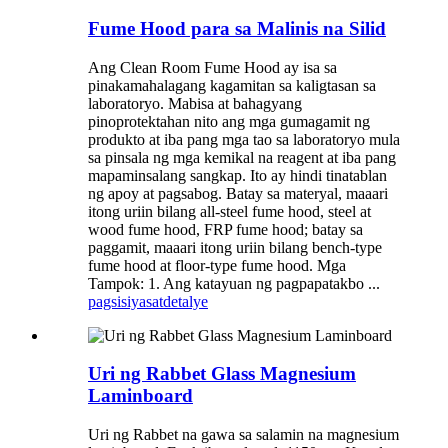
Fume Hood para sa Malinis na Silid
Ang Clean Room Fume Hood ay isa sa
pinakamahalagang kagamitan sa kaligtasan sa
laboratoryo. Mabisa at bahagyang
pinoprotektahan nito ang mga gumagamit ng
produkto at iba pang mga tao sa laboratoryo mula
sa pinsala ng mga kemikal na reagent at iba pang
mapaminsalang sangkap. Ito ay hindi tinatablan
ng apoy at pagsabog. Batay sa materyal, maaari
itong uriin bilang all-steel fume hood, steel at
wood fume hood, FRP fume hood; batay sa
paggamit, maaari itong uriin bilang bench-type
fume hood at floor-type fume hood. Mga
Tampok: 1. Ang katayuan ng pagpapatakbo ...
pagsisiyasat
detalye
Uri ng Rabbet Glass Magnesium
Laminboard
Uri ng Rabbet na gawa sa salamin na magnesium