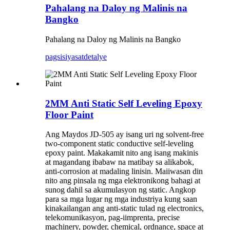
Pahalang na Daloy ng Malinis na
Bangko
Pahalang na Daloy ng Malinis na Bangko
pagsisiyasat
detalye
2MM Anti Static Self Leveling Epoxy
Floor Paint
Ang Maydos JD-505 ay isang uri ng solvent-free
two-component static conductive self-leveling
epoxy paint. Makakamit nito ang isang makinis
at magandang ibabaw na matibay sa alikabok,
anti-corrosion at madaling linisin. Maiiwasan din
nito ang pinsala ng mga elektronikong bahagi at
sunog dahil sa akumulasyon ng static. Angkop
para sa mga lugar ng mga industriya kung saan
kinakailangan ang anti-static tulad ng electronics,
telekomunikasyon, pag-iimprenta, precise
machinery, powder, chemical, ordnance, space at