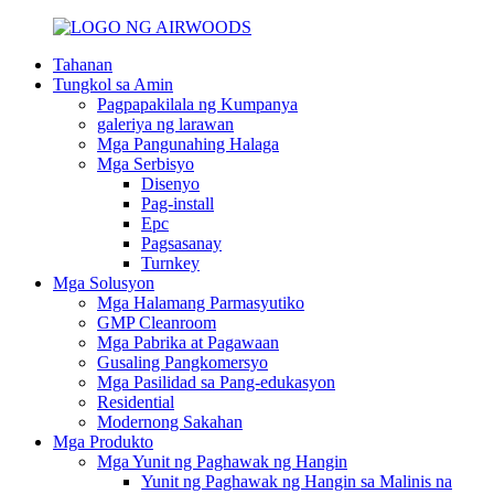
Tahanan
Tungkol sa Amin
Pagpapakilala ng Kumpanya
galeriya ng larawan
Mga Pangunahing Halaga
Mga Serbisyo
Disenyo
Pag-install
Epc
Pagsasanay
Turnkey
Mga Solusyon
Mga Halamang Parmasyutiko
GMP Cleanroom
Mga Pabrika at Pagawaan
Gusaling Pangkomersyo
Mga Pasilidad sa Pang-edukasyon
Residential
Modernong Sakahan
Mga Produkto
Mga Yunit ng Paghawak ng Hangin
Yunit ng Paghawak ng Hangin sa Malinis na