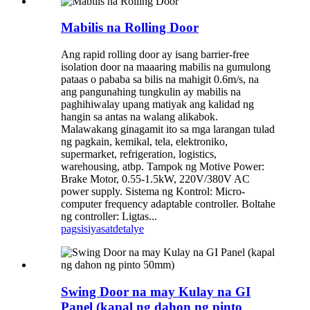
Mabilis na Rolling Door
Ang rapid rolling door ay isang barrier-free
isolation door na maaaring mabilis na gumulong
pataas o pababa sa bilis na mahigit 0.6m/s, na
ang pangunahing tungkulin ay mabilis na
paghihiwalay upang matiyak ang kalidad ng
hangin sa antas na walang alikabok.
Malawakang ginagamit ito sa mga larangan tulad
ng pagkain, kemikal, tela, elektroniko,
supermarket, refrigeration, logistics,
warehousing, atbp. Tampok ng Motive Power:
Brake Motor, 0.55-1.5kW, 220V/380V AC
power supply. Sistema ng Kontrol: Micro-
computer frequency adaptable controller. Boltahe
ng controller: Ligtas...
pagsisiyasat
detalye
Swing Door na may Kulay na GI
Panel (kapal ng dahon ng pinto