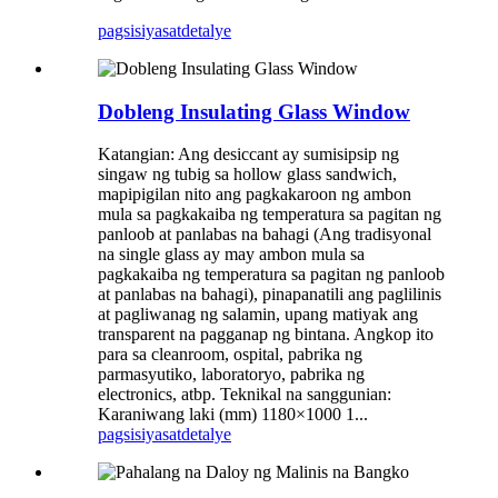
pagsisiyasat
detalye
Dobleng Insulating Glass Window
Katangian: Ang desiccant ay sumisipsip ng
singaw ng tubig sa hollow glass sandwich,
mapipigilan nito ang pagkakaroon ng ambon
mula sa pagkakaiba ng temperatura sa pagitan ng
panloob at panlabas na bahagi (Ang tradisyonal
na single glass ay may ambon mula sa
pagkakaiba ng temperatura sa pagitan ng panloob
at panlabas na bahagi), pinapanatili ang paglilinis
at pagliwanag ng salamin, upang matiyak ang
transparent na pagganap ng bintana. Angkop ito
para sa cleanroom, ospital, pabrika ng
parmasyutiko, laboratoryo, pabrika ng
electronics, atbp. Teknikal na sanggunian:
Karaniwang laki (mm) 1180×1000 1...
pagsisiyasat
detalye