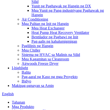
Silid
Yunit ng Paghawak ng Hangin ng DX
Mga Yunit ng Pang-industriyang Paghawak ng
Hangin
Air Conditioning
Mga Palitan ng Init ng Hangin
Mga Heat Exchanger
Heat Pump Heat Recovery Ventilator
Bentilador ng Pagbawi ng Init
Pag-aalis ng kahalumigmigan
Paglilinis ng Hangin
Mga Chiller
Sistema ng HVAC sa Malinis na Silid
Mga Kagamitan sa Cleanroom
Airwoods Freeze Dryer
I-highlight
Balita
Pag-aaral ng Kaso ng mga Proyekto
Bidyo
Makipag-ugnayan sa Amin
English
Tahanan
Mga Produkto