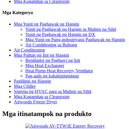
Mga Kagamitan sa Cleanroom
Mga Kategorya
Mga Yunit ng Paghawak ng Hangin
Yunit ng Paghawak ng Hangin sa Malinis na Silid
Yunit ng Paghawak ng Hangin ng DX
Mga Yunit ng Pang-industriyang Paghawak ng Hangin
Air Conditioning sa Bubong
Air Conditioning
Mga Palitan ng Init ng Hangin
Bentilador ng Pagbawi ng Init
Mga Heat Exchanger
Heat Pump Heat Recovery Ventilator
Pag-aalis ng kahalumigmigan
Paglilinis ng Hangin
Mga Chiller
Sistema ng HVAC para sa Malinis na Silid
Mga Kagamitan sa Cleanroom
Airwoods Freeze Dryer
Mga itinatampok na produkto