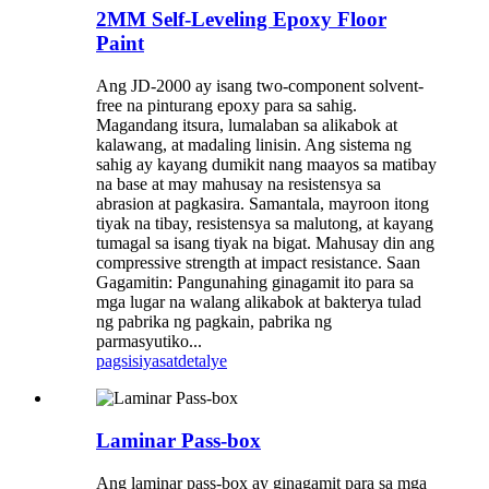
2MM Self-Leveling Epoxy Floor
Paint
Ang JD-2000 ay isang two-component solvent-
free na pinturang epoxy para sa sahig.
Magandang itsura, lumalaban sa alikabok at
kalawang, at madaling linisin. Ang sistema ng
sahig ay kayang dumikit nang maayos sa matibay
na base at may mahusay na resistensya sa
abrasion at pagkasira. Samantala, mayroon itong
tiyak na tibay, resistensya sa malutong, at kayang
tumagal sa isang tiyak na bigat. Mahusay din ang
compressive strength at impact resistance. Saan
Gagamitin: Pangunahing ginagamit ito para sa
mga lugar na walang alikabok at bakterya tulad
ng pabrika ng pagkain, pabrika ng
parmasyutiko...
pagsisiyasat
detalye
Laminar Pass-box
Ang laminar pass-box ay ginagamit para sa mga