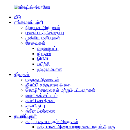
வீடு
எங்களைப் பற்றி
நிறுவன அறிமுகம்
புகைப்படத் தொகுப்பு
முக்கிய மதிப்புகள்
சேவைகள்
வடிவமைப்பு
நிறுவல்
இபிசி
பயிற்சி
முழுமையான
தீர்வுகள்
மருந்து ஆலைகள்
ஜிஎம்பி சுத்தமான அறை
தொழிற்சாலைகள் மற்றும் பட்டறைகள்
வணிகக் கட்டிடம்
கல்வி வசதிகள்
குடியிருப்பு
நவீன பண்ணை
தயாரிப்புகள்
காற்று கையாளும் அலகுகள்
சுத்தமான அறை காற்று கையாளும் அலகு