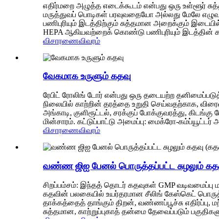
எதிர்மறை அழுத்த எடைக்கூடம் என்பது ஒரு உள்ளூர் சு
மருத்துவப் பொடிகள் பரவுவதையோ அல்லது மேலே எழுவதையோ
பணிபுரியும் இடத்திற்கும் சுத்தமான அறைக்கும் இடையில்
HEPA ஆகியவற்றைக் கொண்டு பணிபுரியும் இடத்தின் காற்
விசாரணை
விவரம்
வேகமாக உருளும் கதவு
ரேபிட் ரோலிங் டோர் என்பது ஒரு தடையற்ற தனிமைப்படுத்
நிலையில் காற்றின் தரத்தை உறுதி செய்வதற்காக, விர
அங்காடி, குளிரூட்டல், சரக்குப் போக்குவரத்து, கிடங்க
மின்சாரம். கட்டுப்பாட்டு அமைப்பு: மைக்ரோ-கம்ப்யூட்டர்
விசாரணை
விவரம்
வண்ண ஜிஐ பேனல் பொருத்தப்பட்ட சுழலும் கதவு
சிறப்பம்சம்: இந்தத் தொடர் கதவுகள் GMP வடிவமைப்பு ம
கதவின் பலகையில் உயர்தரமான சீலிங் கேஸ்கெட் பொருத
தாக்கத்தைத் தாங்கும் திறன், வண்ணப்பூச்சு எதிர்ப்ப
சுத்தமான, காற்றுப்புகாத் தன்மை தேவைப்படும் பகுதிகளு