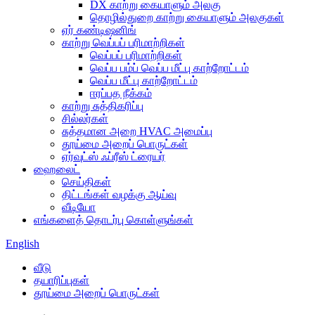
DX காற்று கையாளும் அலகு
தொழில்துறை காற்று கையாளும் அலகுகள்
ஏர் கண்டிஷனிங்
காற்று வெப்பப் பரிமாற்றிகள்
வெப்பப் பரிமாற்றிகள்
வெப்ப பம்ப் வெப்ப மீட்பு காற்றோட்டம்
வெப்ப மீட்பு காற்றோட்டம்
ஈரப்பத நீக்கம்
காற்று சுத்திகரிப்பு
சில்லர்கள்
சுத்தமான அறை HVAC அமைப்பு
தூய்மை அறைப் பொருட்கள்
ஏர்வுட்ஸ் ஃப்ரீஸ் ட்ரையர்
ஹைலைட்
செய்திகள்
திட்டங்கள் வழக்கு ஆய்வு
வீடியோ
எங்களைத் தொடர்பு கொள்ளுங்கள்
English
வீடு
தயாரிப்புகள்
தூய்மை அறைப் பொருட்கள்