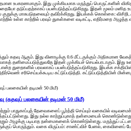
த்தமான உபகரணமாகும். இது முக்கியமாக மருந்துப் பொருட்களின் விகி
 தடுப்பதற்காகப் பயன்படுத்தப்படுகிறது. இதன் மூலம் மனித உடலுக்க
 குறுக்கு மாசுபடுதலையும் தவிர்க்கிறது. இயக்கக் கொள்கை: விசிறி, மு
றில் உள்ள காற்றில் பரவும் துகள்களை வடிகட்டி, எதிர்மறை அழுத்த எ
தும் கதவு ஆகும். இது வினாடிக்கு 0.6 மீட்டருக்கும் அதிகமான வேகத்
ைவாகத் தனிமைப்படுத்துவதே இதன் முக்கியச் செயல்பாடாகும். இது 
ு போன்ற துறைகளில் பரவலாகப் பயன்படுத்தப்படுகிறது. இயக்க சக்தியின
 அதிர்வெண் சரிசெய்யக்கூடிய கட்டுப்படுத்தி. கட்டுப்படுத்தியின் மின்ன
 (கதவுப் பலகையின் தடிமன் 50 மிமீ)
ற்றும் பாதுகாப்புத் தேவைகளைப் பூர்த்தி செய்யும் வகையில் வடிவமைக
்தப்பட்டுள்ளது. இது நல்ல காற்றுப்புகாத் தன்மையைக் கொண்டுள்ளத
ு, மற்றும் அழுக்கு படியாத நன்மைகளைக் கொண்டுள்ளது. மருந்துப் பட்
க்குப் பொருந்தும். வகை விருப்பம்: சாண்ட்விச் பேனல், கைவினைப் பேன