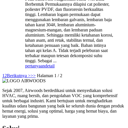
Berbentuk Permukaannya dilapisi cat poliester,
poliester PVDF, dan fluororesin berkualitas
tinggi. Lembaran logam permukaan dapat
menggunakan lembaran galvanis, lembaran baja
tahan karat 304#, lembaran aluminium-
magnesium-mangan, dan lembaran paduan
aluminium. Sehingga memiliki ketahanan korosi,
tahan asam, anti retak, stabilitas termal, dan
ketahanan penuaan yang baik. Bahan intinya
tahan api kelas A. Tidak terjadi peleburan saat
terbakar maupun tetesan dekomposisi suhu
tinggi. Sebagai ...
pertanyaan
detail
1
2
Berikutnya >
>>
Halaman 1 / 2
Sejak 2007, Airwoods berdedikasi untuk menyediakan solusi
HVAC, ruang bersih, dan pengolahan VOC yang komprehensif
untuk berbagai industri. Kami bertujuan untuk menghadirkan
kualitas udara bangunan yang baik ke seluruh dunia dengan produk
hemat energi, solusi yang optimal, harga yang hemat biaya, dan
layanan yang prima.