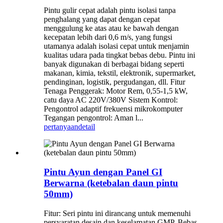
Pintu gulir cepat adalah pintu isolasi tanpa
penghalang yang dapat dengan cepat
menggulung ke atas atau ke bawah dengan
kecepatan lebih dari 0,6 m/s, yang fungsi
utamanya adalah isolasi cepat untuk menjamin
kualitas udara pada tingkat bebas debu. Pintu ini
banyak digunakan di berbagai bidang seperti
makanan, kimia, tekstil, elektronik, supermarket,
pendinginan, logistik, pergudangan, dll. Fitur
Tenaga Penggerak: Motor Rem, 0,55-1,5 kW,
catu daya AC 220V/380V Sistem Kontrol:
Pengontrol adaptif frekuensi mikrokomputer
Tegangan pengontrol: Aman l...
pertanyaan
detail
Pintu Ayun dengan Panel GI
Berwarna (ketebalan daun pintu
50mm)
Fitur: Seri pintu ini dirancang untuk memenuhi
persyaratan desain dan keselamatan GMP. Bebas