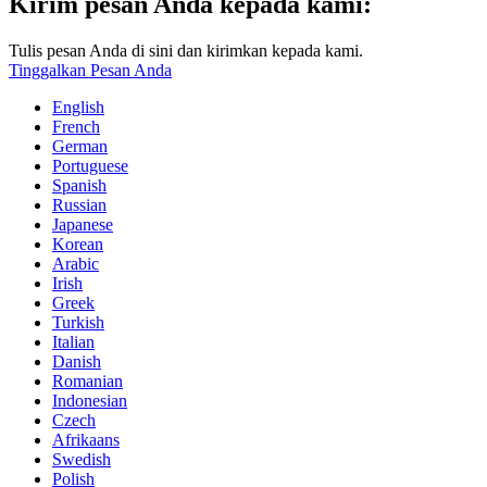
Kirim pesan Anda kepada kami:
Tulis pesan Anda di sini dan kirimkan kepada kami.
Tinggalkan Pesan Anda
English
French
German
Portuguese
Spanish
Russian
Japanese
Korean
Arabic
Irish
Greek
Turkish
Italian
Danish
Romanian
Indonesian
Czech
Afrikaans
Swedish
Polish