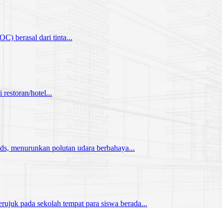
) berasal dari tinta...
restoran/hotel...
s, menurunkan polutan udara berbahaya...
erujuk pada sekolah tempat para siswa berada...