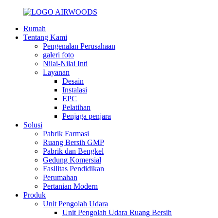
Rumah
Tentang Kami
Pengenalan Perusahaan
galeri foto
Nilai-Nilai Inti
Layanan
Desain
Instalasi
EPC
Pelatihan
Penjaga penjara
Solusi
Pabrik Farmasi
Ruang Bersih GMP
Pabrik dan Bengkel
Gedung Komersial
Fasilitas Pendidikan
Perumahan
Pertanian Modern
Produk
Unit Pengolah Udara
Unit Pengolah Udara Ruang Bersih