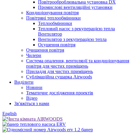
Повітрооброблювальна установка DX
Промислові вентиляційні установки
Кондиціонування повітря
Повітряні теплообмінники
Теплообмінники
Тепловий насос з рекуперацією тепла
Вентилятор
Вентилятор з рекуперацією тепла
Осушення повітря
Очищення повітря
Чилери
Система опалення, вентиляції та кондиціонування
повітря для чистих приміщень
Приладдя для чистих приміщень
Сублімаційна сушарка Airwoods
Виділити
Новини
Тематичне дослідження проектів
Відео
Зв'яжіться з нами
English