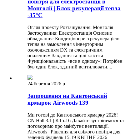
повітря для електростанції в
Монголії | Блок рекуперації тепла
-35°C
Огляд проекту Розташування: Монголія
Застосування: Електростанція Основне
обладнання: Кондиціонери з рекуперацією
тепла на замовлення з інверторним
охолодженням DX та електричним
опаленням Завдання та цілі клієнта
Функціональність «все в одному»: Потрібен
був один блок, здатний вентилювати,...
24 березня 2026 р.
Запрошення на Кантонський
ярмарок Airwoods 139
Ми готові до Кантонського ярмарку 2026!
CN Hall 3.1 | K15-16 Давайте зустрінемося та
поговоримо про майбутнє вентиляції.
Airwoods | Рішення для свіжого повітря для
зелених будівель 15-19 КВІТНЯ 2026