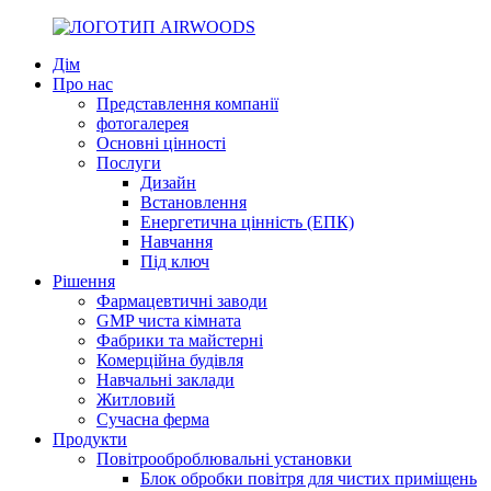
Дім
Про нас
Представлення компанії
фотогалерея
Основні цінності
Послуги
Дизайн
Встановлення
Енергетична цінність (ЕПК)
Навчання
Під ключ
Рішення
Фармацевтичні заводи
GMP чиста кімната
Фабрики та майстерні
Комерційна будівля
Навчальні заклади
Житловий
Сучасна ферма
Продукти
Повітрооброблювальні установки
Блок обробки повітря для чистих приміщень