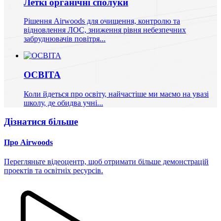
Леткі органічні сполуки
Рішення Airwoods для очищення, контролю та
відновлення ЛОС, зниження рівня небезпечних
забруднювачів повітря...
ОСВІТА
Коли йдеться про освіту, найчастіше ми маємо на увазі
школу, де обидва учні...
Дізнатися більше
Про Airwoods
Перегляньте відеоцентр, щоб отримати більше демонстрацій
проектів та освітніх ресурсів.