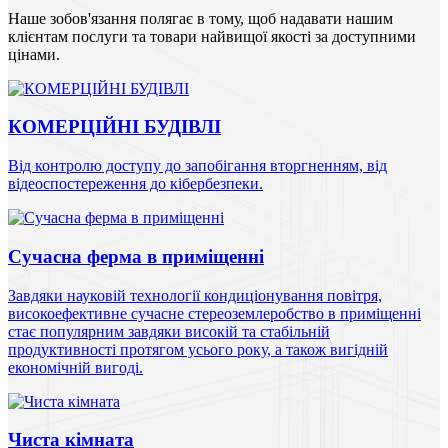
Наше зобов'язання полягає в тому, щоб надавати нашим
клієнтам послуги та товари найвищої якості за доступними
цінами.
КОМЕРЦІЙНІ БУДІВЛІ
Від контролю доступу до запобігання вторгненням, від
відеоспостереження до кібербезпеки.
Сучасна ферма в приміщенні
Завдяки науковій технології кондиціонування повітря,
високоефективне сучасне стереоземлеробство в приміщенні
стає популярним завдяки високій та стабільній
продуктивності протягом усього року, а також вигідній
економічній вигоді.
Чиста кімната