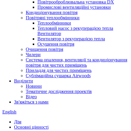
Повітрооброблювальна установка DX
Промислові вентиляційні установки
Кондиціонування повітря
Повітряні теплообмінники
Теплообмінники
Тепловий насос з рекуперацією тепла
Вентилятор
Вентилятор з рекуперацією тепла
Осушення повітря
Очищення повітря
Чилери
Система опалення, вентиляції та кондиціонування
повітря для чистих приміщень
Приладдя для чистих приміщень
Сублімаційна сушарка Airwoods
Виділити
Новини
Тематичне дослідження проектів
Відео
Зв'яжіться з нами
English
Дім
Основні цінності