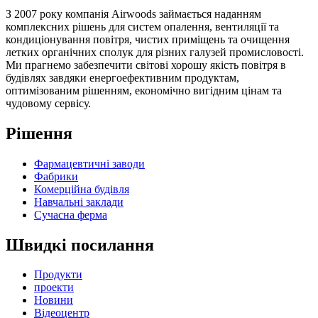
З 2007 року компанія Airwoods займається наданням
комплексних рішень для систем опалення, вентиляції та
кондиціонування повітря, чистих приміщень та очищення
летких органічних сполук для різних галузей промисловості.
Ми прагнемо забезпечити світові хорошу якість повітря в
будівлях завдяки енергоефективним продуктам,
оптимізованим рішенням, економічно вигідним цінам та
чудовому сервісу.
Рішення
Фармацевтичні заводи
Фабрики
Комерційна будівля
Навчальні заклади
Сучасна ферма
Швидкі посилання
Продукти
проекти
Новини
Відеоцентр