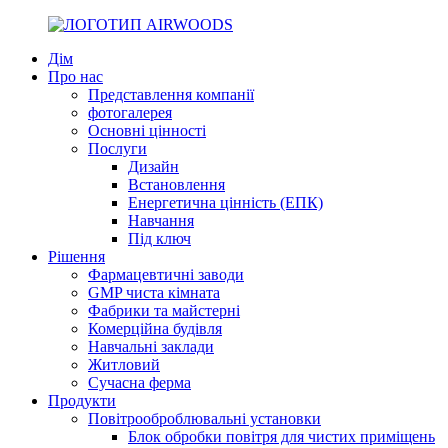
Дім
Про нас
Представлення компанії
фотогалерея
Основні цінності
Послуги
Дизайн
Встановлення
Енергетична цінність (ЕПК)
Навчання
Під ключ
Рішення
Фармацевтичні заводи
GMP чиста кімната
Фабрики та майстерні
Комерційна будівля
Навчальні заклади
Житловий
Сучасна ферма
Продукти
Повітрооброблювальні установки
Блок обробки повітря для чистих приміщень