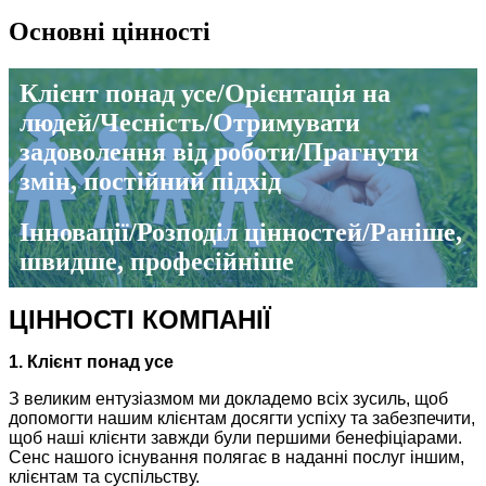
Основні цінності
Клієнт понад усе/Орієнтація на
людей/Чесність/Отримувати
задоволення від роботи/Прагнути
змін, постійний підхід
Інновації/Розподіл цінностей/Раніше,
швидше, професійніше
ЦІННОСТІ КОМПАНІЇ
1. Клієнт понад усе
З великим ентузіазмом ми докладемо всіх зусиль, щоб
допомогти нашим клієнтам досягти успіху та забезпечити,
щоб наші клієнти завжди були першими бенефіціарами.
Сенс нашого існування полягає в наданні послуг іншим,
клієнтам та суспільству.