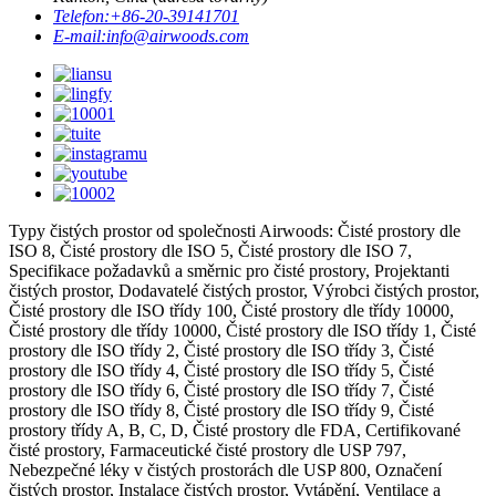
Telefon:
+86-20-39141701
E-mail:
info@airwoods.com
Typy čistých prostor od společnosti Airwoods: Čisté prostory dle
ISO 8, Čisté prostory dle ISO 5, Čisté prostory dle ISO 7,
Specifikace požadavků a směrnic pro čisté prostory, Projektanti
čistých prostor, Dodavatelé čistých prostor, Výrobci čistých prostor,
Čisté prostory dle ISO třídy 100, Čisté prostory dle třídy 10000,
Čisté prostory dle třídy 10000, Čisté prostory dle ISO třídy 1, Čisté
prostory dle ISO třídy 2, Čisté prostory dle ISO třídy 3, Čisté
prostory dle ISO třídy 4, Čisté prostory dle ISO třídy 5, Čisté
prostory dle ISO třídy 6, Čisté prostory dle ISO třídy 7, Čisté
prostory dle ISO třídy 8, Čisté prostory dle ISO třídy 9, Čisté
prostory třídy A, B, C, D, Čisté prostory dle FDA, Certifikované
čisté prostory, Farmaceutické čisté prostory dle USP 797,
Nebezpečné léky v čistých prostorách dle USP 800, Označení
čistých prostor, Instalace čistých prostor, Vytápění, Ventilace a