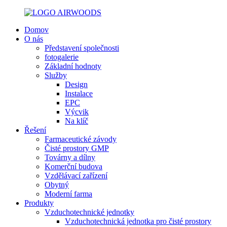
Domov
O nás
Představení společnosti
fotogalerie
Základní hodnoty
Služby
Design
Instalace
EPC
Výcvik
Na klíč
Řešení
Farmaceutické závody
Čisté prostory GMP
Továrny a dílny
Komerční budova
Vzdělávací zařízení
Obytný
Moderní farma
Produkty
Vzduchotechnické jednotky
Vzduchotechnická jednotka pro čisté prostory