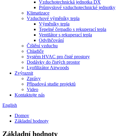
Vzduchotechnická jednotka DX
Průmyslové vzduchotechnické jednotky
Klimatizace
Vzduchové výměníky tepla
Výměníky tepla
Tepelné čerpadlo s rekuperací tepla
Ventilátor s rekuperací tepla
Odvlhčování
Čištění vzduchu
Chladiče
Systém HVAC pro čisté prostory
Dodávky do čistých prostor
Lyofilizátor Airwoods
Zvýraznit
Zprávy
Případová studie projektů
Video
Kontaktujte nás
English
Domov
Základní hodnoty
Základní hodnoty