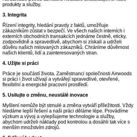
produkty a služby.
3. Integrita
Řízení integrity, hledání pravdy z faktů, umožňuje
zákazníkům zůstat v bezpečí. Ve všech našich interních i
externích obchodních transakcích jednáme čestně, eticky,
zodpovědně a spravedlivě, abychom si získali a udrželi
důvěru našich milovaných zákazníků. Chráníme důvěrnost
našich klientů, lidí a zainteresovaných stran.
4. Užijte si práci
Práce je součástí života. Zaměstnanci společnosti Airwoods
si práci i život užívají a vytvářejí spravedlivé, otevřené,
flexibilní a energické pracovní prostředí.
5. Usilujte o změnu, neustálé inovace
Myšlení nemůže být strnulé a změna vytváří příležitosti. Vždy
hledáme lepší řešení a naši práci děláme lépe. Provádíme
výzkum a vývoj a vylepšujeme technologie a služby,
abychom udrželi náklady pod kontrolou a dosáhli tak více s
menším množstvím zdrojů.