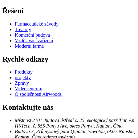
Řešení
Farmaceutické závody
Továrny
Komerční budova
Vzdělávací zařízení
Moderní farma
Rychlé odkazy
Produkty
projekty
Zprávy
Videocentrum
O společnosti Airwoods
Kontaktujte nás
Místnost 2101, budova ústředí č. 25, ekologický park Tian An
Hi-Tech, č. 555 Panyu Ave, okres Panyu, Kanton, Čína
Budova 3, Průmyslový park Qiaotai, Yuwotou, okres Nansha,
Kanton, Čína (adresa továrny)