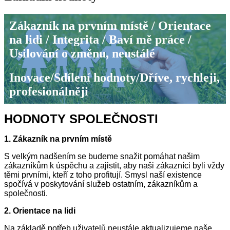
Zákazník na prvním místě / Orientace
na lidi / Integrita / Baví mě práce /
Usilování o změnu, neustálé
Inovace/Sdílení hodnoty/Dříve, rychleji,
profesionálněji
HODNOTY SPOLEČNOSTI
1. Zákazník na prvním místě
S velkým nadšením se budeme snažit pomáhat našim
zákazníkům k úspěchu a zajistit, aby naši zákazníci byli vždy
těmi prvními, kteří z toho profitují. Smysl naší existence
spočívá v poskytování služeb ostatním, zákazníkům a
společnosti.
2. Orientace na lidi
Na základě potřeb uživatelů neustále aktualizujeme naše