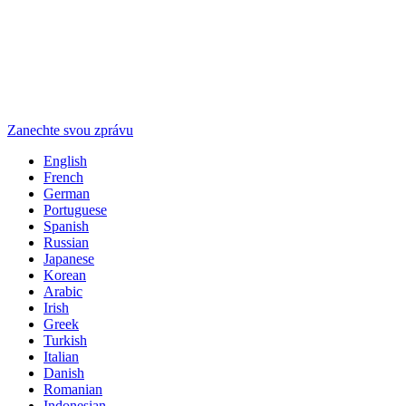
Zanechte svou zprávu
English
French
German
Portuguese
Spanish
Russian
Japanese
Korean
Arabic
Irish
Greek
Turkish
Italian
Danish
Romanian
Indonesian