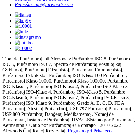
Retpoŝto:
info@airwoods.com
Tipoj de Purĉambroj laŭ Airwoods: Purĉambro ISO 8, Purĉambro
ISO 5, Purĉambro ISO 7, Specifo de Purĉambraj Postuloj kaj
Gvidlinioj, Purĉambraj Dizajnistoj, Purĉambraj Entreprenistoj,
Purĉambraj Fabrikistoj, Purĉambraj ISO-Klaso 100 Purĉambroj,
Purĉambroj Klaso 10000, Purĉambroj Klaso 100000, Purĉambroj
ISO-Klaso 1, Purĉambroj ISO-Klaso 2, Purĉambro ISO-Klaso 3,
Purĉambroj ISO-Klaso 4, Purĉambroj ISO-Klaso 5, Purĉambro
ISO-Klaso 6, Purĉambroj ISO-Klaso 7, Purĉambroj ISO-Klaso 8,
Purĉambroj ISO-Klaso 9, Purĉambroj Grado A, B, C, D, FDA
Purĉambroj, Atestitaj Purĉambroj, USP 797 Farmaciaj Purĉambroj,
USP 800 Purĉambraj Danĝeraj Medikamentoj, Nomoj de
Purĉambraj, Instalo de Purĉambraj, HVAC-Sistemo por Purĉambraj,
Aermanipula Unuo por Purĉambraj © Kopirajto - 2010-2022
Airwoods Ĉiuj Rajtoj Rezervitaj.
Regularo pri Privateco