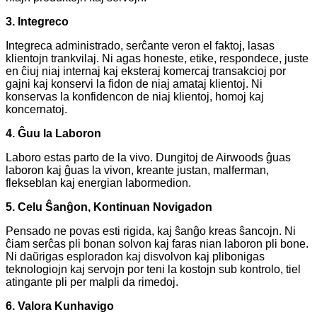
3. Integreco
Integreca administrado, serĉante veron el faktoj, lasas
klientojn trankvilaj. Ni agas honeste, etike, respondece, juste
en ĉiuj niaj internaj kaj eksteraj komercaj transakcioj por
gajni kaj konservi la fidon de niaj amataj klientoj. Ni
konservas la konfidencon de niaj klientoj, homoj kaj
koncernatoj.
4. Ĝuu la Laboron
Laboro estas parto de la vivo. Dungitoj de Airwoods ĝuas
laboron kaj ĝuas la vivon, kreante justan, malferman,
flekseblan kaj energian labormedion.
5. Celu Ŝanĝon, Kontinuan Novigadon
Pensado ne povas esti rigida, kaj ŝanĝo kreas ŝancojn. Ni
ĉiam serĉas pli bonan solvon kaj faras nian laboron pli bone.
Ni daŭrigas esploradon kaj disvolvon kaj plibonigas
teknologiojn kaj servojn por teni la kostojn sub kontrolo, tiel
atingante pli per malpli da rimedoj.
6. Valora Kunhavigo