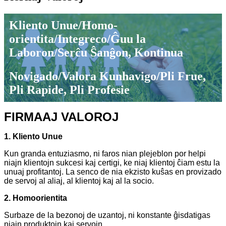
Kliento Unue/Homo-
orientita/Integreco/Ĝuu la
Laboron/Serĉu Ŝanĝon, Kontinua
Novigado/Valora Kunhavigo/Pli Frue,
Pli Rapide, Pli Profesie
FIRMAAJ VALOROJ
1. Kliento Unue
Kun granda entuziasmo, ni faros nian plejeblon por helpi
niajn klientojn sukcesi kaj certigi, ke niaj klientoj ĉiam estu la
unuaj profitantoj. La senco de nia ekzisto kuŝas en provizado
de servoj al aliaj, al klientoj kaj al la socio.
2. Homoorientita
Surbaze de la bezonoj de uzantoj, ni konstante ĝisdatigas
niajn produktojn kaj servojn.