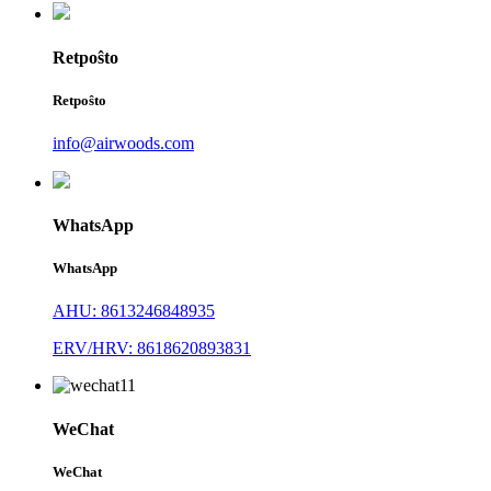
Retpoŝto
Retpoŝto
info@airwoods.com
WhatsApp
WhatsApp
AHU: 8613246848935
ERV/HRV: 8618620893831
WeChat
WeChat