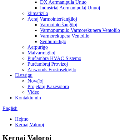
DX Aermanipula Unuo
Industriaj Aermanipulaj Unuoj
klimatizilo
Aeraj Varmointerŝanĝiloj
Varmointerŝanĝiloj
Varmopumpilo Varmorekupera Ventolilo
Varmorekupera Ventolilo
Senhumidigo
Aerpurigo
Malvarmigiloj
Purĉambra HVAC-Sistemo
Purĉambraj Provizoj
Airwoods Frostosekigilo
Elstarigu
Novaĵoj
Projektoj Kazesploro
Video
Kontaktu nin
English
Hejmo
Kernaj Valoroj
Kernaj Valoroj