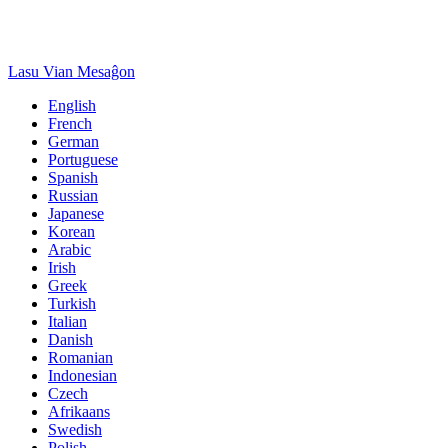
Lasu Vian Mesaĝon
English
French
German
Portuguese
Spanish
Russian
Japanese
Korean
Arabic
Irish
Greek
Turkish
Italian
Danish
Romanian
Indonesian
Czech
Afrikaans
Swedish
Polish