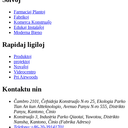
Farmaciaj Plantoj
Fabrikoj
Komerca Konstruaĵo
Edukaj Instalaĵoj
Moderna Bieno
Rapidaj ligiloj
Produktoj
projektoj
Novaĵoj
Videocentro
Pri Airwoods
Kontaktu nin
Ĉambro 2101, Ĉefsideja Konstruaĵo N-ro 25, Ekologia Parko
Tian An kun Altteknologio, Avenuo Panyu N-ro 555, Distrikto
Panyu, Kantono, Ĉinio
Konstruaĵo 3, Industria Parko Qiaotai, Yuwotou, Distrikto
Nansha, Kantono, Ĉinio (Fabrika Adreso)
Telefono:
+86-20-39141701