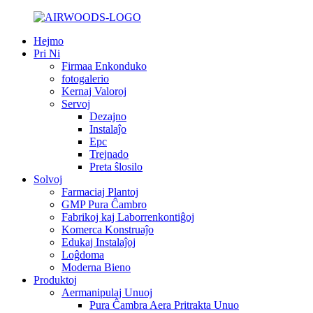
Hejmo
Pri Ni
Firmaa Enkonduko
fotogalerio
Kernaj Valoroj
Servoj
Dezajno
Instalaĵo
Epc
Trejnado
Preta ŝlosilo
Solvoj
Farmaciaj Plantoj
GMP Pura Ĉambro
Fabrikoj kaj Laborrenkontiĝoj
Komerca Konstruaĵo
Edukaj Instalaĵoj
Loĝdoma
Moderna Bieno
Produktoj
Aermanipulaj Unuoj
Pura Ĉambra Aera Pritrakta Unuo