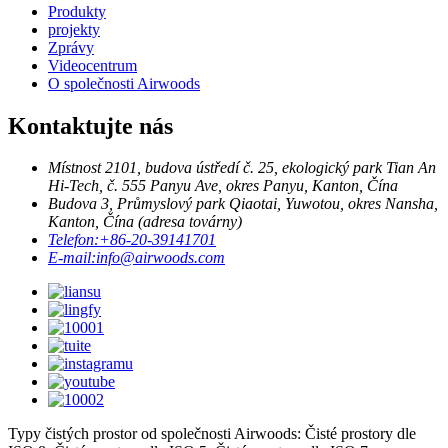
Produkty
projekty
Zprávy
Videocentrum
O společnosti Airwoods
Kontaktujte nás
Místnost 2101, budova ústředí č. 25, ekologický park Tian An
Hi-Tech, č. 555 Panyu Ave, okres Panyu, Kanton, Čína
Budova 3, Průmyslový park Qiaotai, Yuwotou, okres Nansha,
Kanton, Čína (adresa továrny)
Telefon:
+86-20-39141701
E-mail:
info@airwoods.com
Typy čistých prostor od společnosti Airwoods: Čisté prostory dle