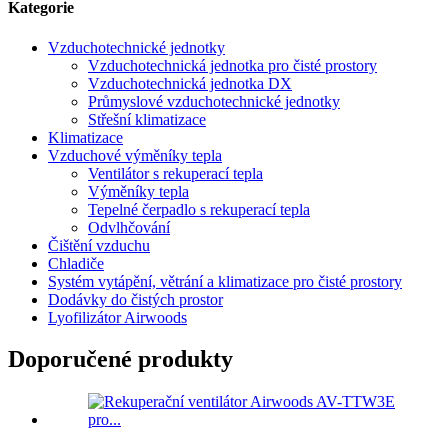
Kategorie
Vzduchotechnické jednotky
Vzduchotechnická jednotka pro čisté prostory
Vzduchotechnická jednotka DX
Průmyslové vzduchotechnické jednotky
Střešní klimatizace
Klimatizace
Vzduchové výměníky tepla
Ventilátor s rekuperací tepla
Výměníky tepla
Tepelné čerpadlo s rekuperací tepla
Odvlhčování
Čištění vzduchu
Chladiče
Systém vytápění, větrání a klimatizace pro čisté prostory
Dodávky do čistých prostor
Lyofilizátor Airwoods
Doporučené produkty