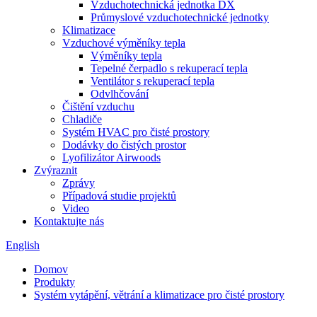
Vzduchotechnická jednotka DX
Průmyslové vzduchotechnické jednotky
Klimatizace
Vzduchové výměníky tepla
Výměníky tepla
Tepelné čerpadlo s rekuperací tepla
Ventilátor s rekuperací tepla
Odvlhčování
Čištění vzduchu
Chladiče
Systém HVAC pro čisté prostory
Dodávky do čistých prostor
Lyofilizátor Airwoods
Zvýraznit
Zprávy
Případová studie projektů
Video
Kontaktujte nás
English
Domov
Produkty
Systém vytápění, větrání a klimatizace pro čisté prostory