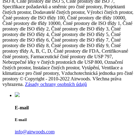
ISO 8, Čisté prostory dle ISO 5, Čisté prostory dle ISO 7,
Specifikace požadavků a směrnic pro čisté prostory, Projektanti
čistých prostor, Dodavatelé čistých prostor, Výrobci čistých prostor,
Čisté prostory dle ISO třídy 100, Čisté prostory dle třídy 10000,
Čisté prostory dle třídy 10000, Čisté prostory dle ISO třídy 1, Čisté
prostory dle ISO třídy 2, Čisté prostory dle ISO třídy 3, Čisté
prostory dle ISO třídy 4, Čisté prostory dle ISO třídy 5, Čisté
prostory dle ISO třídy 6, Čisté prostory dle ISO třídy 7, Čisté
prostory dle ISO třídy 8, Čisté prostory dle ISO třídy 9, Čisté
prostory třídy A, B, C, D, Čisté prostory dle FDA, Certifikované
čisté prostory, Farmaceutické čisté prostory dle USP 797,
Nebezpečné léky v čistých prostorách dle USP 800, Označení
čistých prostor, Instalace čistých prostor, Vytápění, Ventilace a
klimatizace pro čisté prostory, Vzduchotechnická jednotka pro čisté
prostory © Copyright - 2010-2022 Airwoods. Všechna práva
vyhrazena.
Zásady ochrany osobních údajů
E-mail
E-mail
info@airwoods.com