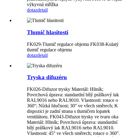
výkyvná mřížka
dotaz
detail
Tlumič hlasitosti
FK029-Tlumič regulace objemu FK038-Kulatý
tlumič regulace objemu
dotaz
detail
Tryska difuzéru
FK026-Difuzor trysky Materiál: Hliník;
Povrchová úprava: standardní bílý práškový lak
RAL9016 nebo RAL9010. Vlastnosti: rotace o
360°; Nízká hlučnost; 30° ve všech směrech; K
dispozici je zadní strana s tlumičem lopatek
ventilátoru. FK043-Difuzor trysky ve tvaru oka
Materiál: Hliník; Povrchová úprava: standardní
bílý práškový lak RAL9016 nebo RAL9010.
Vlastnosti: 45° ve všech směrech; rotace o 360°.