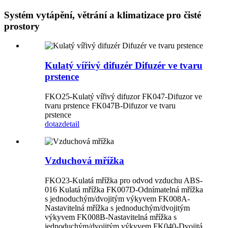
Systém vytápění, větrání a klimatizace pro čisté
prostory
Kulatý vířivý difuzér Difuzér ve tvaru
prstence
FKO25-Kulatý vířivý difuzor FK047-Difuzor ve
tvaru prstence FK047B-Difuzor ve tvaru
prstence
dotaz
detail
Vzduchová mřížka
FKO23-Kulatá mřížka pro odvod vzduchu ABS-
016 Kulatá mřížka FK007D-Odnímatelná mřížka
s jednoduchým/dvojitým výkyvem FK008A-
Nastavitelná mřížka s jednoduchým/dvojitým
výkyvem FK008B-Nastavitelná mřížka s
jednoduchým/dvojitým výkyvem FK040-Dvojitá