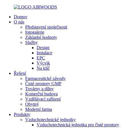
Domov
O nás
Představení společnosti
fotogalerie
Základní hodnoty
Služby
Design
Instalace
EPC
Výcvik
Na klíč
Řešení
Farmaceutické závody
Čisté prostory GMP
Továrny a dílny
Komerční budova
Vzdělávací zařízení
Obytný
Moderní farma
Produkty
Vzduchotechnické jednotky
Vzduchotechnická jednotka pro čisté prostory