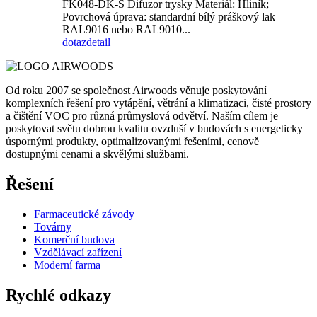
FK048-DK-S Difuzor trysky Materiál: Hliník;
Povrchová úprava: standardní bílý práškový lak
RAL9016 nebo RAL9010...
dotaz
detail
Od roku 2007 se společnost Airwoods věnuje poskytování
komplexních řešení pro vytápění, větrání a klimatizaci, čisté prostory
a čištění VOC pro různá průmyslová odvětví. Naším cílem je
poskytovat světu dobrou kvalitu ovzduší v budovách s energeticky
úspornými produkty, optimalizovanými řešeními, cenově
dostupnými cenami a skvělými službami.
Řešení
Farmaceutické závody
Továrny
Komerční budova
Vzdělávací zařízení
Moderní farma
Rychlé odkazy