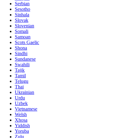
Serbian
Sesotho
Sinhala
Slovak
Slovenian
Somali
Samoan
Scots Gaelic
Shona
Sindhi
Sundanese
Swahili
Tajik
Tamil
Telugu
Thai
Ukrainian
Urdu
Uzbek
Vietnamese
Welsh
Xhosa
Yiddish
Yoruba
Zulu