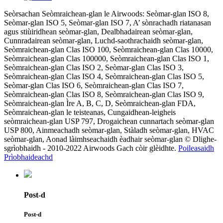
Seòrsachan Seòmraichean-glan le Airwoods: Seòmar-glan ISO 8,
Seòmar-glan ISO 5, Seòmar-glan ISO 7, A’ sònrachadh riatanasan
agus stiùiridhean seòmar-glan, Dealbhadairean seòmar-glan,
Cunnradairean seòmar-glan, Luchd-saothrachaidh seòmar-glan,
Seòmraichean-glan Clas ISO 100, Seòmraichean-glan Clas 10000,
Seòmraichean-glan Clas 100000, Seòmraichean-glan Clas ISO 1,
Seòmraichean-glan Clas ISO 2, Seòmar-glan Clas ISO 3,
Seòmraichean-glan Clas ISO 4, Seòmraichean-glan Clas ISO 5,
Seòmar-glan Clas ISO 6, Seòmraichean-glan Clas ISO 7,
Seòmraichean-glan Clas ISO 8, Seòmraichean-glan Clas ISO 9,
Seòmraichean-glan Ìre A, B, C, D, Seòmraichean-glan FDA,
Seòmraichean-glan le teisteanas, Cungaidhean-leigheis
seòmraichean-glan USP 797, Drogaichean cunnartach seòmar-glan
USP 800, Ainmeachadh seòmar-glan, Stàladh seòmar-glan, HVAC
seòmar-glan, Aonad làimhseachaidh èadhair seòmar-glan © Dlighe-
sgrìobhaidh - 2010-2022 Airwoods Gach còir glèidhte.
Poileasaidh
Prìobhaideachd
Post-d
Post-d