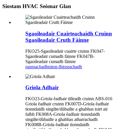
Siostam HVAC Seòmar Glan
Sgaoileadair Cuairteachaidh Cruinn
Sgaoileadair Cruth Fàinne
FKO25-Sgaoileadair cuairte cruinn FK047-
Sgaoileadair cumadh fàinne FK047B-
Sgaoileadair cumadh fàinne
rannsachadh
mion-fhiosrachadh
Griola Adhair
FKO23-Griola èadhair tilleadh cruinn ABS-016
Griola èadhair cruinn FK007D-Griola èadhair
tionndaidh singilte/dùbailte a ghabhas toirt air
falbh FK008A-Griola èadhair tionndaidh
singilte/dùbailte a ghabhas atharrachadh
FK008B-Griola èadhair tionndaidh