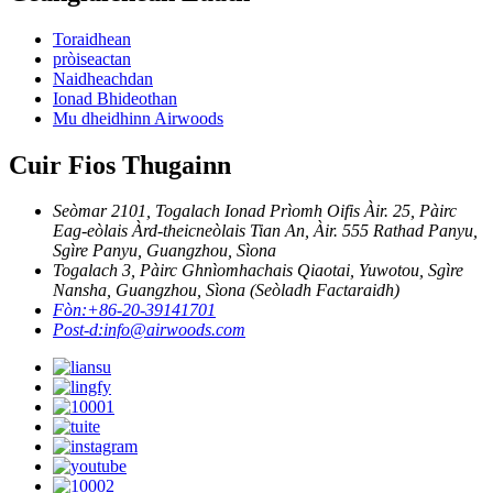
Toraidhean
pròiseactan
Naidheachdan
Ionad Bhideothan
Mu dheidhinn Airwoods
Cuir Fios Thugainn
Seòmar 2101, Togalach Ionad Prìomh Oifis Àir. 25, Pàirc
Eag-eòlais Àrd-theicneòlais Tian An, Àir. 555 Rathad Panyu,
Sgìre Panyu, Guangzhou, Sìona
Togalach 3, Pàirc Ghnìomhachais Qiaotai, Yuwotou, Sgìre
Nansha, Guangzhou, Sìona (Seòladh Factaraidh)
Fòn:
+86-20-39141701
Post-d:
info@airwoods.com