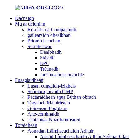
Dachaigh
Mu ar deidhinn
Ro-ràdh na Companaidh
gailearaidh dhealbhan
Prìomh Luachan
Seirbheisean
Dealbhadh
Stàladh
EPC
Trèanadh
Iuchair-chrìochnaichte
Fuasglaidhean
Lusan cungaidh-leigheis
Seòmar-glanaidh GMP
Factaraidhean agus Bùthan-obrach
Togalach Malairteach
Goireasan Foghlaim
Àite-còmhnaidh
Tuathanas Nuadh-aimsireil
Toraidhean
Aonadan Làimhseachaidh Adhair
Aonad Làimhseachaidh Adhair Seòmar Glan