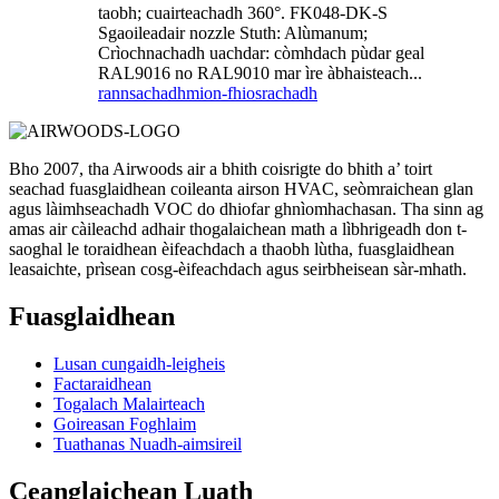
taobh; cuairteachadh 360°. FK048-DK-S
Sgaoileadair nozzle Stuth: Alùmanum;
Crìochnachadh uachdar: còmhdach pùdar geal
RAL9016 no RAL9010 mar ìre àbhaisteach...
rannsachadh
mion-fhiosrachadh
Bho 2007, tha Airwoods air a bhith coisrigte do bhith a’ toirt
seachad fuasglaidhean coileanta airson HVAC, seòmraichean glan
agus làimhseachadh VOC do dhiofar ghnìomhachasan. Tha sinn ag
amas air càileachd adhair thogalaichean math a lìbhrigeadh don t-
saoghal le toraidhean èifeachdach a thaobh lùtha, fuasglaidhean
leasaichte, prìsean cosg-èifeachdach agus seirbheisean sàr-mhath.
Fuasglaidhean
Lusan cungaidh-leigheis
Factaraidhean
Togalach Malairteach
Goireasan Foghlaim
Tuathanas Nuadh-aimsireil
Ceanglaichean Luath