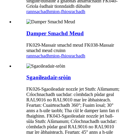
singilte/dùbailte a ghabhas atharrachadh FK040-
Griola èadhair tionndaidh dùbailte
rannsachadh
mion-fhiosrachadh
Damper Smachd Meud
FK029-Massair smachd meud FK038-Massair
smachd meud cruinn
rannsachadh
mion-fhiosrachadh
Sgaoileadair-sròin
FK026-Sgaoileadair nozzle jet Stuth: Alùmanum;
Crìochnachadh uachdar: còmhdach pùdar geal
RAL9016 no RAL9010 mar ìre àbhaisteach.
Feartan: Cuairteachadh 360°; Fuaim ìosal; 30°
anns a h-uile taobh; Tha cùl le damper lann fan ri
fhaighinn. FK043-Sgaoileadair nozzle jet ball-
sùla Stuth: Alùmanum; Crìochnachadh uachdar:
còmhdach pùdar geal RAL9016 no RAL9010
mar ìre àbhaisteach. Feartan: 45° anns a h-uile