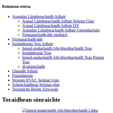
Roinnean-seòrsa
Aonadan Làimhseachaidh Adhair
Aonad Làimhseachaidh Adhair Seòmar Glan
Aonad Làimhseachaidh Adhair DX
Aonadan Làimhseachaidh Adhair Gnìomhachais
Fionnarachadh-àile mullaich
Fionnarachadh-àile
Iomlaidearan Teas Adhair
Inneal-analachaidh Ath-bheothachaidh Teas
Iomlaidearan Teas
Inneal-analachaidh Ath-bheothachaidh Teas Pumpa
Teas
dì-taiseachadh
Glanadh Adhair
Fuaradairean
Siostam HVAC Seòmar Glan
Solarachaidhean Seòmar-glan
Tiormaiche Reòite Airwoods
Toraidhean sònraichte