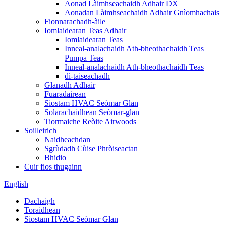
Aonad Làimhseachaidh Adhair DX
Aonadan Làimhseachaidh Adhair Gnìomhachais
Fionnarachadh-àile
Iomlaidearan Teas Adhair
Iomlaidearan Teas
Inneal-analachaidh Ath-bheothachaidh Teas
Pumpa Teas
Inneal-analachaidh Ath-bheothachaidh Teas
dì-taiseachadh
Glanadh Adhair
Fuaradairean
Siostam HVAC Seòmar Glan
Solarachaidhean Seòmar-glan
Tiormaiche Reòite Airwoods
Soilleirich
Naidheachdan
Sgrùdadh Cùise Phròiseactan
Bhidio
Cuir fios thugainn
English
Dachaigh
Toraidhean
Siostam HVAC Seòmar Glan