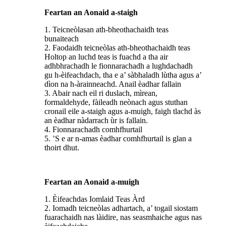
Feartan an Aonaid a-staigh
1. Teicneòlasan ath-bheothachaidh teas
bunaiteach
2. Faodaidh teicneòlas ath-bheothachaidh teas
Holtop an luchd teas is fuachd a tha air
adhbhrachadh le fionnarachadh a lughdachadh
gu h-èifeachdach, tha e a’ sàbhaladh lùtha agus a’
dìon na h-àrainneachd. Anail èadhar fallain
3. Abair nach eil ri duslach, mìrean,
formaldehyde, fàileadh neònach agus stuthan
cronail eile a-staigh agus a-muigh, faigh tlachd às
an èadhar nàdarrach ùr is fallain.
4. Fionnarachadh comhfhurtail
5. ’S e ar n-amas èadhar comhfhurtail is glan a
thoirt dhut.
Feartan an Aonaid a-muigh
1. Èifeachdas Iomlaid Teas Àrd
2. Iomadh teicneòlas adhartach, a’ togail siostam
fuarachaidh nas làidire, nas seasmhaiche agus nas