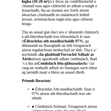
lugha (10-20 m²).
Le fòcas air comhfhurtachd a
chumail suas agus càileachd an adhair a-staigh a
leasachadh, tha an siostam seo foirfe airson
àiteachan còmhnaidh no malairteach leithid
àrosan, seòmraichean taigh-òsta agus oifisean
beaga.
Tha an aonad gun duct seo a’ dèanamh cinnteach
à ath-bheothachadh teas èifeachdach le suas
ri
Èifeachdas ath-nuadhachaidh 97%
, ga
dhèanamh na fhuasgladh air leth freagarrach
airson togalaichean mothachail air lùth. Tha e a’
nochdadh a
In-ghabhail/Torrachd Adhair as
Àirde
airson sgaoileadh adhair cunbhalach, fhad
‘s a tha an
Còmhdach fèin-ghluasadach
a’ cur
casg air sruthadh adhair no biastagan nach eilear
ag iarraidh nuair a bhios an aonad dheth.
Prìomh fheartan:
● Èifeachdas Ath-nuadhachaidh: Suas ri
97% airson ath-bheothachadh teas sàr-
mhath.
● Còmhdach Seòmair: Freagarrach airson
seòmraichean eadar 10 agus 20 m².