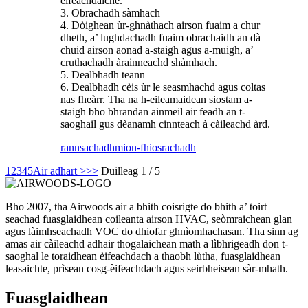
èifeachdaiche.
3. Obrachadh sàmhach
4. Dòighean ùr-ghnàthach airson fuaim a chur
dheth, a’ lughdachadh fuaim obrachaidh an dà
chuid airson aonad a-staigh agus a-muigh, a’
cruthachadh àrainneachd shàmhach.
5. Dealbhadh teann
6. Dealbhadh cèis ùr le seasmhachd agus coltas
nas fheàrr. Tha na h-eileamaidean siostam a-
staigh bho bhrandan ainmeil air feadh an t-
saoghail gus dèanamh cinnteach à càileachd àrd.
rannsachadh
mion-fhiosrachadh
1
2
3
4
5
Air adhart >
>>
Duilleag 1 / 5
Bho 2007, tha Airwoods air a bhith coisrigte do bhith a’ toirt
seachad fuasglaidhean coileanta airson HVAC, seòmraichean glan
agus làimhseachadh VOC do dhiofar ghnìomhachasan. Tha sinn ag
amas air càileachd adhair thogalaichean math a lìbhrigeadh don t-
saoghal le toraidhean èifeachdach a thaobh lùtha, fuasglaidhean
leasaichte, prìsean cosg-èifeachdach agus seirbheisean sàr-mhath.
Fuasglaidhean