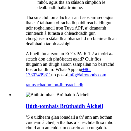
mhòr, agus tha an stàladh sìmplidh le
dealbhadh balla-troimhe.
Tha smachd iomallach air an t-siostam seo agus
tha e a’ tabhann obrachadh paidhreachaidh gun
uèir roghainneil tron ​​Tuya APP, a’ dèanamh
cinnteach à furasta a chleachdadh gun
chosgaisean stàlaidh a bharrachd no buaireadh air
dealbhadh taobh a-staigh.
A bheil thu airson an ECO-PAIR 1.2 a thoirt a-
steach don ath phròiseact agad? Cuir fios
thugainn an-diugh airson sampallan no barrachd
fiosrachaidh tro WhatsApp aig
+86-
13302499811
no post-d
info@airwoods.com
rannsachadh
mion-fhiosrachadh
Bùth-tomhais Brùthaidh Àicheil
’S e uidheam glan ionadail a th’ ann am bothan
cuideam àicheil, a thathas a’ cleachdadh sa mhòr-
chuid ann an cuideam co-rèireach cungaidh-