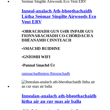
Inneal-analach Ath-bheothachaidh
Lùtha Seòmar Singilte Airwoods Eco
Vent ERV
•
OBRACHADH GUN UèIR INPAIR GUS
FIONNARACHADH CO-CHÒRDACH A
DHÈANAMH CINNTEACH
•
SMACHD BUIDHNE
•
GNÌOMH WIFI
•
Pannal Smachd Ùr
rannsachadh
mion-fhiosrachadh
Innealan-analach ath-bheothachaidh
lùtha air an cur suas air balla