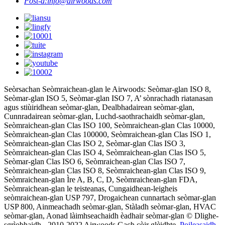
Post-d:
info@airwoods.com
Seòrsachan Seòmraichean-glan le Airwoods: Seòmar-glan ISO 8,
Seòmar-glan ISO 5, Seòmar-glan ISO 7, A’ sònrachadh riatanasan
agus stiùiridhean seòmar-glan, Dealbhadairean seòmar-glan,
Cunnradairean seòmar-glan, Luchd-saothrachaidh seòmar-glan,
Seòmraichean-glan Clas ISO 100, Seòmraichean-glan Clas 10000,
Seòmraichean-glan Clas 100000, Seòmraichean-glan Clas ISO 1,
Seòmraichean-glan Clas ISO 2, Seòmar-glan Clas ISO 3,
Seòmraichean-glan Clas ISO 4, Seòmraichean-glan Clas ISO 5,
Seòmar-glan Clas ISO 6, Seòmraichean-glan Clas ISO 7,
Seòmraichean-glan Clas ISO 8, Seòmraichean-glan Clas ISO 9,
Seòmraichean-glan Ìre A, B, C, D, Seòmraichean-glan FDA,
Seòmraichean-glan le teisteanas, Cungaidhean-leigheis
seòmraichean-glan USP 797, Drogaichean cunnartach seòmar-glan
USP 800, Ainmeachadh seòmar-glan, Stàladh seòmar-glan, HVAC
seòmar-glan, Aonad làimhseachaidh èadhair seòmar-glan © Dlighe-
sgrìobhaidh - 2010-2022 Airwoods Gach còir glèidhte.
Poileasaidh