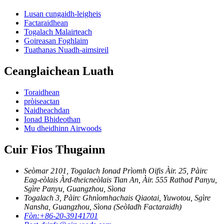
Lusan cungaidh-leigheis
Factaraidhean
Togalach Malairteach
Goireasan Foghlaim
Tuathanas Nuadh-aimsireil
Ceanglaichean Luath
Toraidhean
pròiseactan
Naidheachdan
Ionad Bhideothan
Mu dheidhinn Airwoods
Cuir Fios Thugainn
Seòmar 2101, Togalach Ionad Prìomh Oifis Àir. 25, Pàirc
Eag-eòlais Àrd-theicneòlais Tian An, Àir. 555 Rathad Panyu,
Sgìre Panyu, Guangzhou, Sìona
Togalach 3, Pàirc Ghnìomhachais Qiaotai, Yuwotou, Sgìre
Nansha, Guangzhou, Sìona (Seòladh Factaraidh)
Fòn:
+86-20-39141701