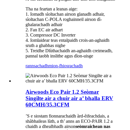
Tha na feartan a leanas aige:
1. Iomadh sìoltachan airson glanadh adhair,
sìoltachan C-POLA roghainneil airson dì-
ghalarachadh adhair
2. Fan EC air adhart
3. Compressor DC Inverter
4. Iomlaidear teas entalpaidh crois-an-aghaidh
sruth a ghabhas nighe
5. Treidhe Dlùthachaidh an-aghaidh creimeadh,
pannal taobh inslithe agus dìon-uisge
rannsachadh
mion-fhiosrachadh
Airwoods Eco Pair 1.2 Seòmar
Singilte air a chuir air a’ bhalla ERV
60CMH/35.3CFM
’S e siostam fionnarachaidh àrd-èifeachdais, a
shàbhaileas lùth, a th’ anns an ECO-PAIR 1.2 a
chaidh a dhealbhadh airson
seòmraichean nas