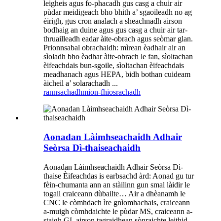
leigheis agus fo-phacadh gus casg a chuir air
pùdar meidigeach bho bhith a’ sgaoileadh no ag
èirigh, gus cron analach a sheachnadh airson
bodhaig an duine agus gus casg a chuir air tar-
thruailleadh eadar àite-obrach agus seòmar glan.
Prionnsabal obrachaidh: mìrean èadhair air an
sìoladh bho èadhar àite-obrach le fan, sìoltachan
èifeachdais bun-sgoile, sìoltachan èifeachdais
meadhanach agus HEPA, bidh bothan cuideam
àicheil a’ solarachadh ...
rannsachadh
mion-fhiosrachadh
Aonadan Làimhseachaidh Adhair
Seòrsa Dì-thaiseachaidh
Aonadan Làimhseachaidh Adhair Seòrsa Dì-
thaise Èifeachdas is earbsachd àrd: Aonad gu tur
fèin-chumanta ann an stàilinn gun smal làidir le
togail craiceann dùbailte… Air a dhèanamh le
CNC le còmhdach ìre gnìomhachais, craiceann
a-muigh còmhdaichte le pùdar MS, craiceann a-
staigh GI..airson tagraidhean sònraichte leithid