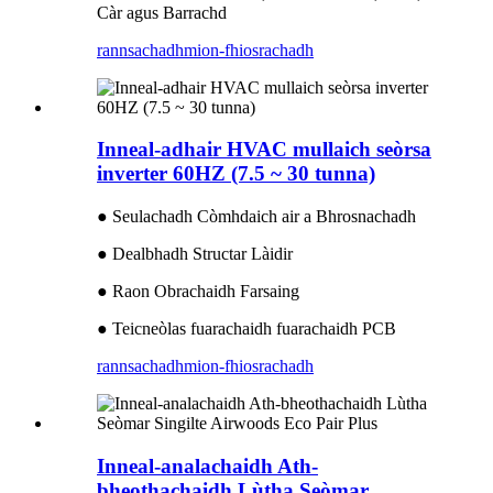
Càr agus Barrachd
rannsachadh
mion-fhiosrachadh
Inneal-adhair HVAC mullaich seòrsa
inverter 60HZ (7.5 ~ 30 tunna)
● Seulachadh Còmhdaich air a Bhrosnachadh
● Dealbhadh Structar Làidir
● Raon Obrachaidh Farsaing
● Teicneòlas fuarachaidh fuarachaidh PCB
rannsachadh
mion-fhiosrachadh
Inneal-analachaidh Ath-
bheothachaidh Lùtha Seòmar