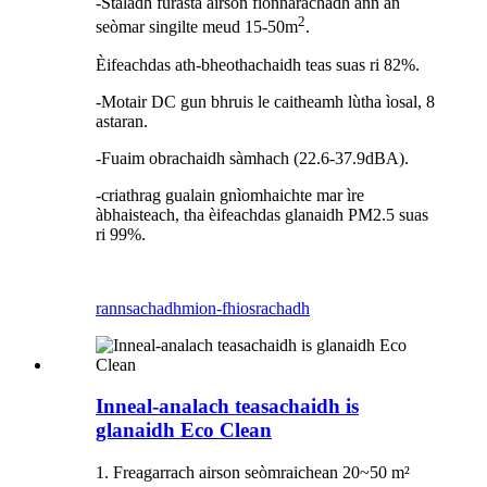
-Stàladh furasta airson fionnarachadh ann an
2
seòmar singilte meud 15-50m
.
Èifeachdas ath-bheothachaidh teas suas ri 82%.
-Motair DC gun bhruis le caitheamh lùtha ìosal, 8
astaran.
-Fuaim obrachaidh sàmhach (22.6-37.9dBA).
-criathrag gualain gnìomhaichte mar ìre
àbhaisteach, tha èifeachdas glanaidh PM2.5 suas
ri 99%.
rannsachadh
mion-fhiosrachadh
Inneal-analach teasachaidh is
glanaidh Eco Clean
1. Freagarrach airson seòmraichean 20~50 m²