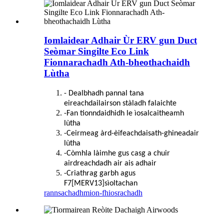
Iomlaidear Adhair Ùr ERV gun Duct
Seòmar Singilte Eco Link
Fionnarachadh Ath-bheothachaidh
Lùtha
- Dealbhadh pannal tana
eireachdail
airson stàladh falaichte
-Fan tionndaidhidh le ìosal
caitheamh
lùtha
-Ceirmeag àrd-èifeachdais
ath-ghineadair
lùtha
-Còmhla làimhe gus casg a chuir
air
dreachdadh air ais adhair
-Criathrag garbh agus
F7[MERV13]
sìoltachan
rannsachadh
mion-fhiosrachadh