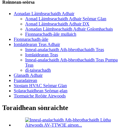
Roinnean-seòrsa
Aonadan Làimhseachaidh Adhair
Aonad Làimhseachaidh Adhair Seòmar Glan
Aonad Làimhseachaidh Adhair DX
Aonadan Làimhseachaidh Adhair Gnìomhachais
Fionnarachadh-àile mullaich
Fionnarachadh-àile
Iomlaidearan Teas Adhair
Inneal-analachaidh Ath-bheothachaidh Teas
Iomlaidearan Teas
Inneal-analachaidh Ath-bheothachaidh Teas Pumpa
Teas
dì-taiseachadh
Glanadh Adhair
Fuaradairean
Siostam HVAC Seòmar Glan
Solarachaidhean Seòmar-glan
Tiormaiche Reòite Airwoods
Toraidhean sònraichte