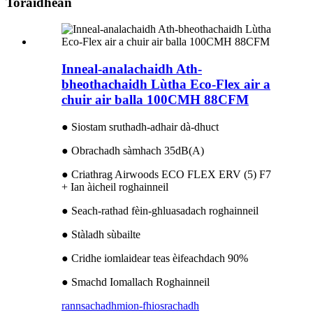
Toraidhean
Inneal-analachaidh Ath-
bheothachaidh Lùtha Eco-Flex air a
chuir air balla 100CMH 88CFM
● Siostam sruthadh-adhair dà-dhuct
● Obrachadh sàmhach 35dB(A)
● Criathrag Airwoods ECO FLEX ERV (5) F7
+ Ian àicheil roghainneil
● Seach-rathad fèin-ghluasadach roghainneil
● Stàladh sùbailte
● Cridhe iomlaidear teas èifeachdach 90%
● Smachd Iomallach Roghainneil
rannsachadh
mion-fhiosrachadh