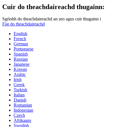
Cuir do theachdaireachd thugainn:
Sgrìobh do theachdaireachd an seo agus cuir thugainn i
Fàg do theachdaireachd
English
French
German
Portuguese
Spanish
Russian
Japanese
Korean
Arabic
Irish
Greek
Turkish
Italian
Danish
Romanian
Indonesian
Czech
Afrikaans
Swedish