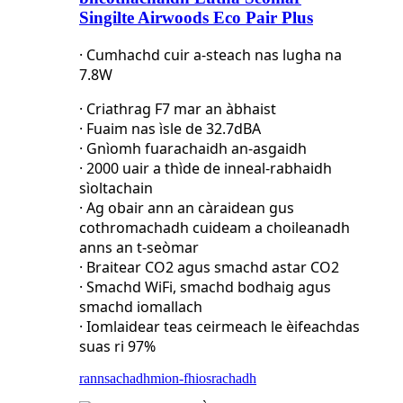
Singilte Airwoods Eco Pair Plus
· Cumhachd cuir a-steach nas lugha na
7.8W
· Criathrag F7 mar an àbhaist
· Fuaim nas ìsle de 32.7dBA
· Gnìomh fuarachaidh an-asgaidh
· 2000 uair a thìde de inneal-rabhaidh
sìoltachain
· Ag obair ann an càraidean gus
cothromachadh cuideam a choileanadh
anns an t-seòmar
· Braitear CO2 agus smachd astar CO2
· Smachd WiFi, smachd bodhaig agus
smachd iomallach
· Iomlaidear teas ceirmeach le èifeachdas
suas ri 97%
rannsachadh
mion-fhiosrachadh