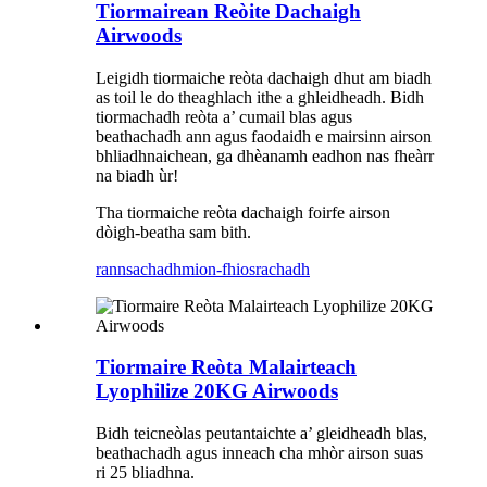
Tiormairean Reòite Dachaigh
Airwoods
Leigidh tiormaiche reòta dachaigh dhut am biadh
as toil le do theaghlach ithe a ghleidheadh. Bidh
tiormachadh reòta a’ cumail blas agus
beathachadh ann agus faodaidh e mairsinn airson
bhliadhnaichean, ga dhèanamh eadhon nas fheàrr
na biadh ùr!
Tha tiormaiche reòta dachaigh foirfe airson
dòigh-beatha sam bith.
rannsachadh
mion-fhiosrachadh
Tiormaire Reòta Malairteach
Lyophilize 20KG Airwoods
Bidh teicneòlas peutantaichte a’ gleidheadh ​​blas,
beathachadh agus inneach cha mhòr airson suas
ri 25 bliadhna.