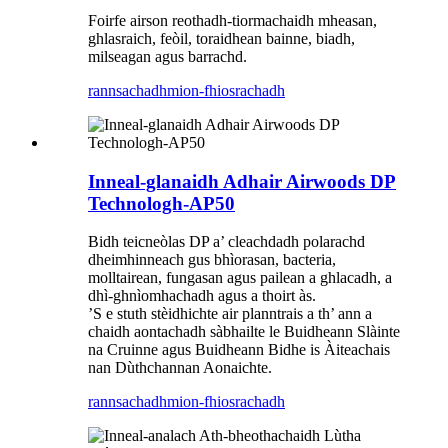
Foirfe airson reothadh-tiormachaidh mheasan,
ghlasraich, feòil, toraidhean bainne, biadh,
milseagan agus barrachd.
rannsachadh
mion-fhiosrachadh
Inneal-glanaidh Adhair Airwoods DP
Technologh-AP50
Bidh teicneòlas DP a’ cleachdadh polarachd
dheimhinneach gus bhìorasan, bacteria,
molltairean, fungasan agus pailean a ghlacadh, a
dhì-ghnìomhachadh agus a thoirt às.
’S e stuth stèidhichte air planntrais a th’ ann a
chaidh aontachadh sàbhailte le Buidheann Slàinte
na Cruinne agus Buidheann Bidhe is Àiteachais
nan Dùthchannan Aonaichte.
rannsachadh
mion-fhiosrachadh