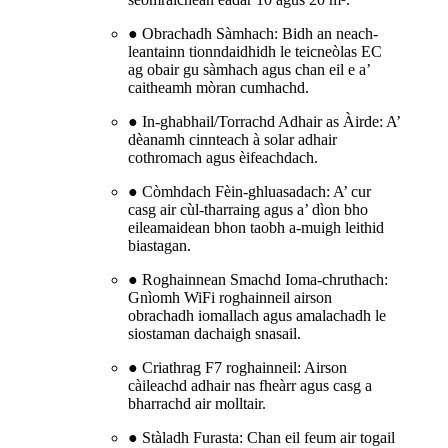
● Obrachadh Sàmhach: Bidh an neach-
leantainn tionndaidhidh le teicneòlas EC
ag obair gu sàmhach agus chan eil e a’
caitheamh mòran cumhachd.
● In-ghabhail/Torrachd Adhair as Àirde: A’
dèanamh cinnteach à solar adhair
cothromach agus èifeachdach.
● Còmhdach Fèin-ghluasadach: A’ cur
casg air cùl-tharraing agus a’ dìon bho
eileamaidean bhon taobh a-muigh leithid
biastagan.
● Roghainnean Smachd Ioma-chruthach:
Gnìomh WiFi roghainneil airson
obrachadh iomallach agus amalachadh le
siostaman dachaigh snasail.
● Criathrag F7 roghainneil: Airson
càileachd adhair nas fheàrr agus casg a
bharrachd air molltair.
● Stàladh Furasta: Chan eil feum air togail