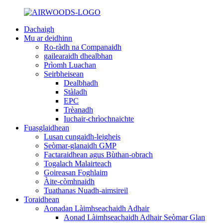
Dachaigh
Mu ar deidhinn
Ro-ràdh na Companaidh
gailearaidh dhealbhan
Prìomh Luachan
Seirbheisean
Dealbhadh
Stàladh
EPC
Trèanadh
Iuchair-chrìochnaichte
Fuasglaidhean
Lusan cungaidh-leigheis
Seòmar-glanaidh GMP
Factaraidhean agus Bùthan-obrach
Togalach Malairteach
Goireasan Foghlaim
Àite-còmhnaidh
Tuathanas Nuadh-aimsireil
Toraidhean
Aonadan Làimhseachaidh Adhair
Aonad Làimhseachaidh Adhair Seòmar Glan