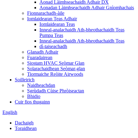
Aonad Làimhseachaidh Adhair DX
Aonadan Làimhseachaidh Adhair Gnìomhachais
Fionnarachadh-àile
Iomlaidearan Teas Adhair
Iomlaidearan Teas
Inneal-analachaidh Ath-bheothachaidh Teas
Pumpa Teas
Inneal-analachaidh Ath-bheothachaidh Teas
dì-taiseachadh
Glanadh Adhair
Fuaradairean
Siostam HVAC Seòmar Glan
Solarachaidhean Seòmar-glan
Tiormaiche Reòite Airwoods
Soilleirich
Naidheachdan
Sgrùdadh Cùise Phròiseactan
Bhidio
Cuir fios thugainn
English
Dachaigh
Toraidhean