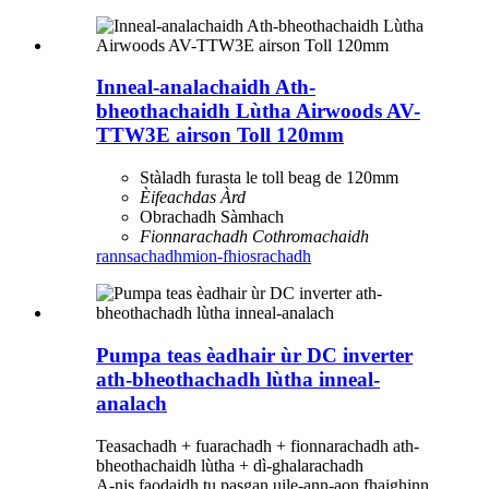
Inneal-analachaidh Ath-
bheothachaidh Lùtha Airwoods AV-
TTW3E airson Toll 120mm
Stàladh furasta le toll beag de 120mm
Èifeachdas Àrd
Obrachadh Sàmhach
Fionnarachadh Cothromachaidh
rannsachadh
mion-fhiosrachadh
Pumpa teas èadhair ùr DC inverter
ath-bheothachadh lùtha inneal-
analach
Teasachadh + fuarachadh + fionnarachadh ath-
bheothachaidh lùtha + dì-ghalarachadh
A-nis faodaidh tu pasgan uile-ann-aon fhaighinn.