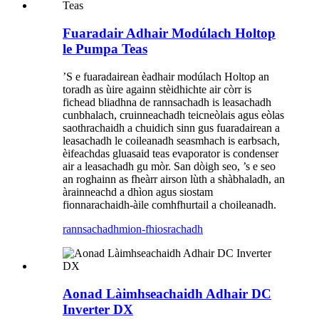
Fuaradair Adhair Modúlach Holtop
le Pumpa Teas
’S e fuaradairean èadhair modúlach Holtop an
toradh as ùire againn stèidhichte air còrr is
fichead bliadhna de rannsachadh is leasachadh
cunbhalach, cruinneachadh teicneòlais agus eòlas
saothrachaidh a chuidich sinn gus fuaradairean a
leasachadh le coileanadh seasmhach is earbsach,
èifeachdas gluasaid teas evaporator is condenser
air a leasachadh gu mòr. San dòigh seo, ’s e seo
an roghainn as fheàrr airson lùth a shàbhaladh, an
àrainneachd a dhìon agus siostam
fionnarachaidh-àile comhfhurtail a choileanadh.
rannsachadh
mion-fhiosrachadh
Aonad Làimhseachaidh Adhair DC
Inverter DX