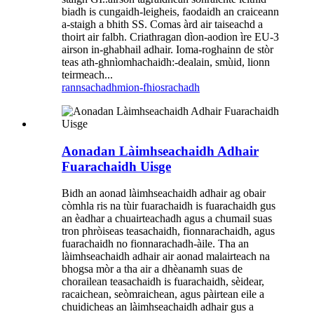
biadh is cungaidh-leigheis, faodaidh an craiceann
a-staigh a bhith SS. Comas àrd air taiseachd a
thoirt air falbh. Criathragan dìon-aodion ìre EU-3
airson in-ghabhail adhair. Ioma-roghainn de stòr
teas ath-ghnìomhachaidh:-dealain, smùid, lionn
teirmeach...
rannsachadh
mion-fhiosrachadh
Aonadan Làimhseachaidh Adhair
Fuarachaidh Uisge
Bidh an aonad làimhseachaidh adhair ag obair
còmhla ris na tùir fuarachaidh is fuarachaidh gus
an èadhar a chuairteachadh agus a chumail suas
tron ​​phròiseas teasachaidh, fionnarachaidh, agus
fuarachaidh no fionnarachadh-àile. Tha an
làimhseachaidh adhair air aonad malairteach na
bhogsa mòr a tha air a dhèanamh suas de
chorailean teasachaidh is fuarachaidh, sèidear,
racaichean, seòmraichean, agus pàirtean eile a
chuidicheas an làimhseachaidh adhair gus a