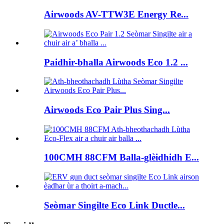
Airwoods AV-TTW3E Energy Re...
Paidhir-bhalla Airwoods Eco 1.2 ...
Airwoods Eco Pair Plus Sing...
100CMH 88CFM Balla-glèidhidh E...
Seòmar Singilte Eco Link Ductle...