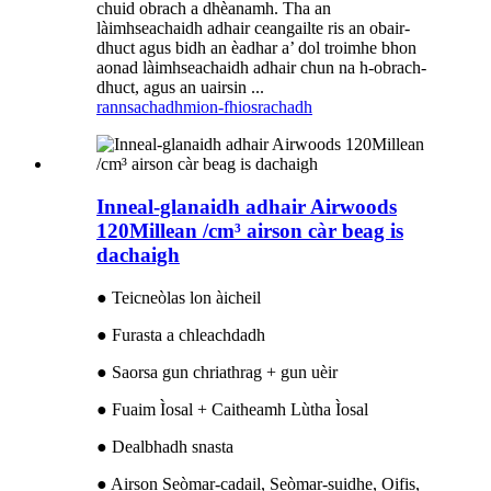
chuid obrach a dhèanamh. Tha an
làimhseachaidh adhair ceangailte ris an obair-
dhuct agus bidh an èadhar a’ dol troimhe bhon
aonad làimhseachaidh adhair chun na h-obrach-
dhuct, agus an uairsin ...
rannsachadh
mion-fhiosrachadh
Inneal-glanaidh adhair Airwoods
120Millean /cm³ airson càr beag is
dachaigh
● Teicneòlas lon àicheil
● Furasta a chleachdadh
● Saorsa gun chriathrag + gun uèir
● Fuaim Ìosal + Caitheamh Lùtha Ìosal
● Dealbhadh snasta
● Airson Seòmar-cadail, Seòmar-suidhe, Oifis,