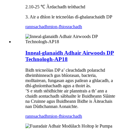
2.10-25 ℃ Àrdachadh teòthachd
3. Air a dhìon le teicneòlas dì-ghalarachaidh DP
rannsachadh
mion-fhiosrachadh
Inneal-glanaidh Adhair Airwoods DP
Technologh-AP18
Bidh teicneòlas DP a’ cleachdadh polarachd
dheimhinneach gus bhìorasan, bacteria,
molltairean, fungasan agus pailean a ghlacadh, a
dhì-ghnìomhachadh agus a thoirt às.
’S e stuth stèidhichte air planntrais a th’ ann a
chaidh aontachadh sàbhailte le Buidheann Slàinte
na Cruinne agus Buidheann Bidhe is Àiteachais
nan Dùthchannan Aonaichte.
rannsachadh
mion-fhiosrachadh