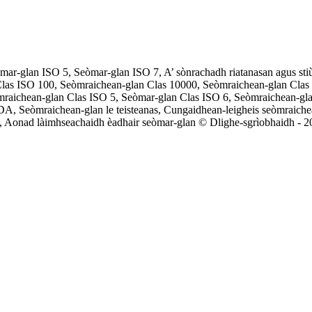
ar-glan ISO 5, Seòmar-glan ISO 7, A’ sònrachadh riatanasan agus sti
Clas ISO 100, Seòmraichean-glan Clas 10000, Seòmraichean-glan Clas
mraichean-glan Clas ISO 5, Seòmar-glan Clas ISO 6, Seòmraichean-gl
DA, Seòmraichean-glan le teisteanas, Cungaidhean-leigheis seòmraic
Aonad làimhseachaidh èadhair seòmar-glan © Dlighe-sgrìobhaidh - 2