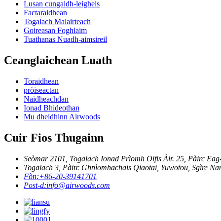
Lusan cungaidh-leigheis
Factaraidhean
Togalach Malairteach
Goireasan Foghlaim
Tuathanas Nuadh-aimsireil
Ceanglaichean Luath
Toraidhean
pròiseactan
Naidheachdan
Ionad Bhideothan
Mu dheidhinn Airwoods
Cuir Fios Thugainn
Seòmar 2101, Togalach Ionad Prìomh Oifis Àir. 25, Pàirc Eag-
Togalach 3, Pàirc Ghnìomhachais Qiaotai, Yuwotou, Sgìre Na
Fòn:
+86-20-39141701
Post-d:
info@airwoods.com