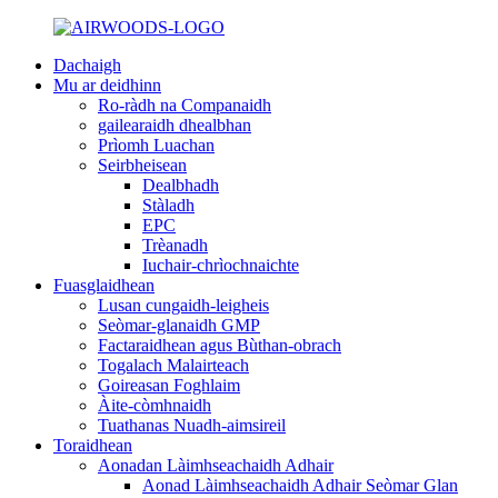
Dachaigh
Mu ar deidhinn
Ro-ràdh na Companaidh
gailearaidh dhealbhan
Prìomh Luachan
Seirbheisean
Dealbhadh
Stàladh
EPC
Trèanadh
Iuchair-chrìochnaichte
Fuasglaidhean
Lusan cungaidh-leigheis
Seòmar-glanaidh GMP
Factaraidhean agus Bùthan-obrach
Togalach Malairteach
Goireasan Foghlaim
Àite-còmhnaidh
Tuathanas Nuadh-aimsireil
Toraidhean
Aonadan Làimhseachaidh Adhair
Aonad Làimhseachaidh Adhair Seòmar Glan