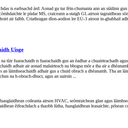
as is earbsachd àrd: Aonad gu tur fèin-chumanta ann an stàilinn gun s
hdaichte le pùdar MS, craiceann a-staigh GI..airson tagraidhean sònra
thoirt air falbh. Criathragan dìon-aodion ìre EU-3 airson in-ghabhail ad
idh Uisge
a tùir fuarachaidh is fuarachaidh gus an èadhar a chuairteachadh agus a
haidh adhair air aonad malairteach na bhogsa mòr a tha air a dhèanamh 
as an làimhseachaidh adhair gus a chuid obrach a dhèanamh. Tha an lài
hun na h-obrach-dhuct, agus an uairsin ...
had fuasglaidhean coileanta airson HVAC, seòmraichean glan agus làim
raidhean èifeachdach a thaobh lùtha, fuasglaidhean leasaichte, prìsean 