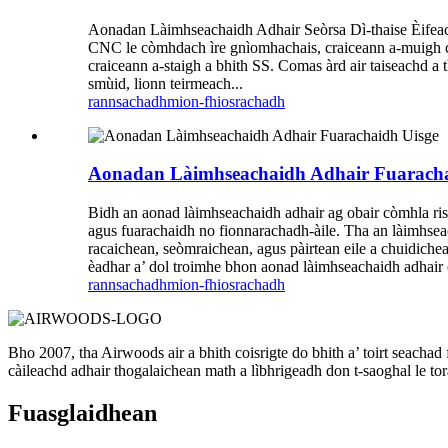
Aonadan Làimhseachaidh Adhair Seòrsa Dì-thaise Èifeachd
CNC le còmhdach ìre gnìomhachais, craiceann a-muigh còm
craiceann a-staigh a bhith SS. Comas àrd air taiseachd a 
smùid, lionn teirmeach...
rannsachadh
mion-fhiosrachadh
Aonadan Làimhseachaidh Adhair Fuaracha
Bidh an aonad làimhseachaidh adhair ag obair còmhla ris n
agus fuarachaidh no fionnarachadh-àile. Tha an làimhseac
racaichean, seòmraichean, agus pàirtean eile a chuidiche
èadhar a’ dol troimhe bhon aonad làimhseachaidh adhair c
rannsachadh
mion-fhiosrachadh
Bho 2007, tha Airwoods air a bhith coisrigte do bhith a’ toirt seac
càileachd adhair thogalaichean math a lìbhrigeadh don t-saoghal le to
Fuasglaidhean