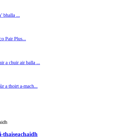
-thaiseachaidh