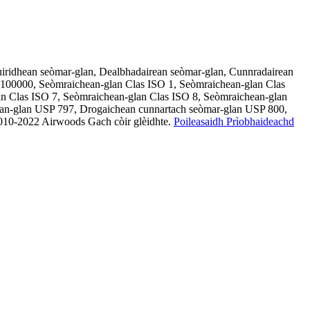
ùiridhean seòmar-glan, Dealbhadairean seòmar-glan, Cunnradairean
 100000, Seòmraichean-glan Clas ISO 1, Seòmraichean-glan Clas
an Clas ISO 7, Seòmraichean-glan Clas ISO 8, Seòmraichean-glan
hean-glan USP 797, Drogaichean cunnartach seòmar-glan USP 800,
010-2022 Airwoods Gach còir glèidhte.
Poileasaidh Prìobhaideachd