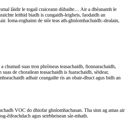
mal làidir le togail craiceann dùbailte… Air a dhèanamh le
ichte leithid biadh is cungaidh-leigheis, faodaidh an
hair. Ioma-roghainn de stòr teas ath-ghnìomhachaidh:-dealain,
 chumail suas tron ​​phròiseas teasachaidh, fionnarachaidh,
suas de chorailean teasachaidh is fuarachaidh, sèidear,
mhseachaidh adhair ceangailte ris an obair-dhuct agus bidh an
hseachadh VOC do dhiofar ghnìomhachasan. Tha sinn ag amas air
cosg-èifeachdach agus seirbheisean sàr-mhath.