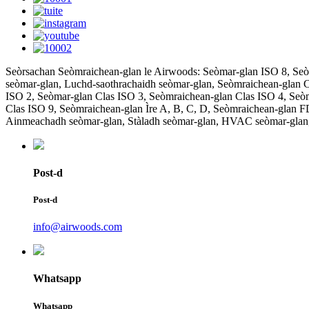
Seòrsachan Seòmraichean-glan le Airwoods: Seòmar-glan ISO 8, Seòm
seòmar-glan, Luchd-saothrachaidh seòmar-glan, Seòmraichean-glan 
ISO 2, Seòmar-glan Clas ISO 3, Seòmraichean-glan Clas ISO 4, Seò
Clas ISO 9, Seòmraichean-glan Ìre A, B, C, D, Seòmraichean-glan F
Ainmeachadh seòmar-glan, Stàladh seòmar-glan, HVAC seòmar-glan, 
Post-d
Post-d
info@airwoods.com
Whatsapp
Whatsapp