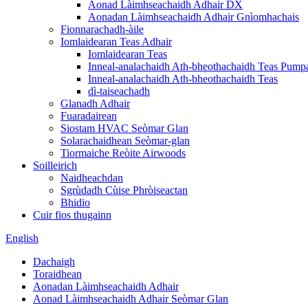
Aonad Làimhseachaidh Adhair DX
Aonadan Làimhseachaidh Adhair Gnìomhachais
Fionnarachadh-àile
Iomlaidearan Teas Adhair
Iomlaidearan Teas
Inneal-analachaidh Ath-bheothachaidh Teas Pump
Inneal-analachaidh Ath-bheothachaidh Teas
dì-taiseachadh
Glanadh Adhair
Fuaradairean
Siostam HVAC Seòmar Glan
Solarachaidhean Seòmar-glan
Tiormaiche Reòite Airwoods
Soilleirich
Naidheachdan
Sgrùdadh Cùise Phròiseactan
Bhidio
Cuir fios thugainn
English
Dachaigh
Toraidhean
Aonadan Làimhseachaidh Adhair
Aonad Làimhseachaidh Adhair Seòmar Glan