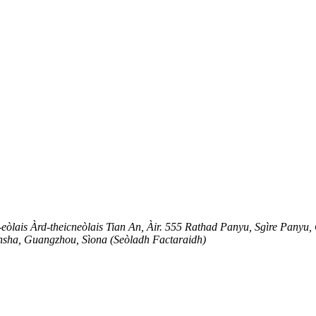
eòlais Àrd-theicneòlais Tian An, Àir. 555 Rathad Panyu, Sgìre Panyu
nsha, Guangzhou, Sìona (Seòladh Factaraidh)