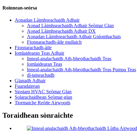
Roinnean-seòrsa
Aonadan Làimhseachaidh Adhair
Aonad Làimhseachaidh Adhair Seòmar Glan
Aonad Làimhseachaidh Adhair DX
Aonadan Làimhseachaidh Adhair Gnìomhachais
Fionnarachadh-àile mullaich
Fionnarachadh-àile
Iomlaidearan Teas Adhair
Inneal-analachaidh Ath-bheothachaidh Teas
Iomlaidearan Teas
Inneal-analachaidh Ath-bheothachaidh Teas Pumpa Teas
dì-taiseachadh
Glanadh Adhair
Fuaradairean
Siostam HVAC Seòmar Glan
Solarachaidhean Seòmar-glan
Tiormaiche Reòite Airwoods
Toraidhean sònraichte