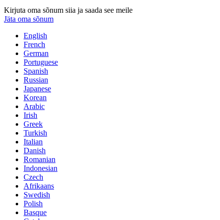
Kirjuta oma sõnum siia ja saada see meile
Jäta oma sõnum
English
French
German
Portuguese
Spanish
Russian
Japanese
Korean
Arabic
Irish
Greek
Turkish
Italian
Danish
Romanian
Indonesian
Czech
Afrikaans
Swedish
Polish
Basque