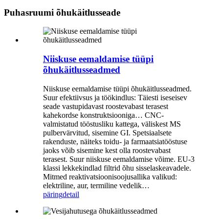
Puhasruumi õhukäitlusseade
Niiskuse eemaldamise tüüpi
õhukäitlusseadmed
Niiskuse eemaldamise tüüpi õhukäitlusseadmed.
Suur efektiivsus ja töökindlus: Täiesti iseseisev
seade vastupidavast roostevabast terasest
kahekordse konstruktsiooniga… CNC-
valmistatud tööstusliku kattega, väliskest MS
pulbervärvitud, sisemine GI. Spetsiaalsete
rakenduste, näiteks toidu- ja farmaatsiatööstuse
jaoks võib sisemine kest olla roostevabast
terasest. Suur niiskuse eemaldamise võime. EU-3
klassi lekkekindlad filtrid õhu sisselaskeavadele.
Mitmed reaktivatsioonisoojusallika valikud:
elektriline, aur, termiline vedelik…
päring
detail