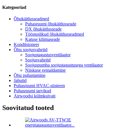
Kategooriad
Õhukäitlusseadmed
Puhasruumi õhukäitlusseade
DX õhukäitlusseade
Tööstuslikud õhukäitlusseadmed
Katuse kliimaseade
Konditsioneer
Õhu soojusvahetid
Soojustagastusventilaator
Soojusvahetid
Soojuspumba soojustagastusega ventilaator
Niiskuse eemaldamine
Õhu puhastamine
Jahutid
Puhasruumi HVAC-süsteem
Puhasruumi tarvikud
Airwoodsi külmkuivati
Soovitatud tooted