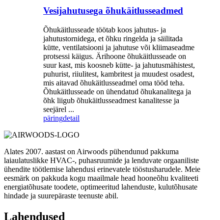
Vesijahutusega õhukäitlusseadmed
Õhukäitlusseade töötab koos jahutus- ja
jahutustornidega, et õhku ringelda ja säilitada
kütte, ventilatsiooni ja jahutuse või kliimaseadme
protsessi käigus. Ärihoone õhukäitlusseade on
suur kast, mis koosneb kütte- ja jahutusmähistest,
puhurist, riiulitest, kambritest ja muudest osadest,
mis aitavad õhukäitlusseadmel oma tööd teha.
Õhukäitlusseade on ühendatud õhukanalitega ja
õhk liigub õhukäitlusseadmest kanalitesse ja
seejärel ...
päring
detail
Alates 2007. aastast on Airwoods pühendunud pakkuma
laiaulatuslikke HVAC-, puhasruumide ja lenduvate orgaaniliste
ühendite töötlemise lahendusi erinevatele tööstusharudele. Meie
eesmärk on pakkuda kogu maailmale head hooneõhu kvaliteeti
energiatõhusate toodete, optimeeritud lahenduste, kulutõhusate
hindade ja suurepäraste teenuste abil.
Lahendused