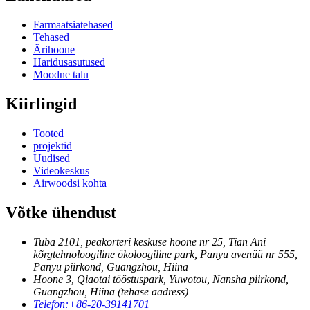
Farmaatsiatehased
Tehased
Ärihoone
Haridusasutused
Moodne talu
Kiirlingid
Tooted
projektid
Uudised
Videokeskus
Airwoodsi kohta
Võtke ühendust
Tuba 2101, peakorteri keskuse hoone nr 25, Tian Ani
kõrgtehnoloogiline ökoloogiline park, Panyu avenüü nr 555,
Panyu piirkond, Guangzhou, Hiina
Hoone 3, Qiaotai tööstuspark, Yuwotou, Nansha piirkond,
Guangzhou, Hiina (tehase aadress)
Telefon:
+86-20-39141701