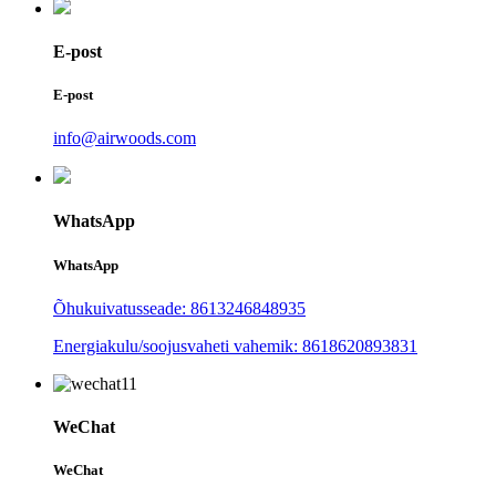
E-post
E-post
info@airwoods.com
WhatsApp
WhatsApp
Õhukuivatusseade: 8613246848935
Energiakulu/soojusvaheti vahemik: 8618620893831
WeChat
WeChat