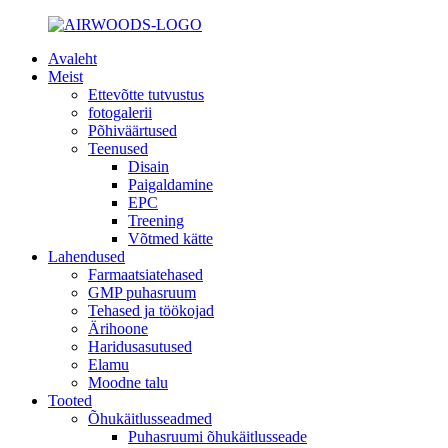
Avaleht
Meist
Ettevõtte tutvustus
fotogalerii
Põhiväärtused
Teenused
Disain
Paigaldamine
EPC
Treening
Võtmed kätte
Lahendused
Farmaatsiatehased
GMP puhasruum
Tehased ja töökojad
Ärihoone
Haridusasutused
Elamu
Moodne talu
Tooted
Õhukäitlusseadmed
Puhasruumi õhukäitlusseade