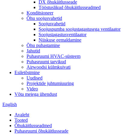
DX õhukäitlusseade
Tööstuslikud õhukäitlusseadmed
Konditsioneer
Õhu soojusvahetid
Soojusvahetid
Soojuspumba soojustagastusega ventilaator
Soojustagastusventilaator
Niiskuse eemaldamine
Õhu puhastamine
Jahutid
Puhasruumi HVAC-süsteem
Puhasruumi tarvikud
Airwoodsi külmkuivati
Esiletõstmine
Uudised
Projektide juhtumiuuring
Video
Võta meiega ühendust
English
Avaleht
Tooted
Õhukäitlusseadmed
Puhasruumi õhukäitlusseade