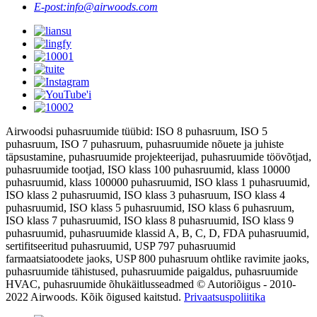
E-post:
info@airwoods.com
Airwoodsi puhasruumide tüübid: ISO 8 puhasruum, ISO 5
puhasruum, ISO 7 puhasruum, puhasruumide nõuete ja juhiste
täpsustamine, puhasruumide projekteerijad, puhasruumide töövõtjad,
puhasruumide tootjad, ISO klass 100 puhasruumid, klass 10000
puhasruumid, klass 100000 puhasruumid, ISO klass 1 puhasruumid,
ISO klass 2 puhasruumid, ISO klass 3 puhasruum, ISO klass 4
puhasruumid, ISO klass 5 puhasruumid, ISO klass 6 puhasruum,
ISO klass 7 puhasruumid, ISO klass 8 puhasruumid, ISO klass 9
puhasruumid, puhasruumide klassid A, B, C, D, FDA puhasruumid,
sertifitseeritud puhasruumid, USP 797 puhasruumid
farmaatsiatoodete jaoks, USP 800 puhasruum ohtlike ravimite jaoks,
puhasruumide tähistused, puhasruumide paigaldus, puhasruumide
HVAC, puhasruumide õhukäitlusseadmed © Autoriõigus - 2010-
2022 Airwoods. Kõik õigused kaitstud.
Privaatsuspoliitika