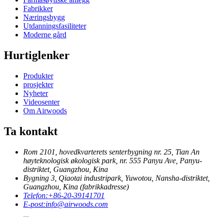
Fabrikker
Næringsbygg
Utdanningsfasiliteter
Moderne gård
Hurtiglenker
Produkter
prosjekter
Nyheter
Videosenter
Om Airwoods
Ta kontakt
Rom 2101, hovedkvarterets senterbygning nr. 25, Tian An
høyteknologisk økologisk park, nr. 555 Panyu Ave, Panyu-
distriktet, Guangzhou, Kina
Bygning 3, Qiaotai industripark, Yuwotou, Nansha-distriktet,
Guangzhou, Kina (fabrikkadresse)
Telefon:
+86-20-39141701
E-post:
info@airwoods.com