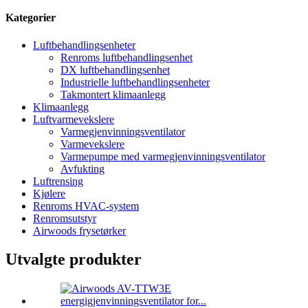
Kategorier
Luftbehandlingsenheter
Renroms luftbehandlingsenhet
DX luftbehandlingsenhet
Industrielle luftbehandlingsenheter
Takmontert klimaanlegg
Klimaanlegg
Luftvarmevekslere
Varmegjenvinningsventilator
Varmevekslere
Varmepumpe med varmegjenvinningsventilator
Avfukting
Luftrensing
Kjølere
Renroms HVAC-system
Renromsutstyr
Airwoods frysetørker
Utvalgte produkter