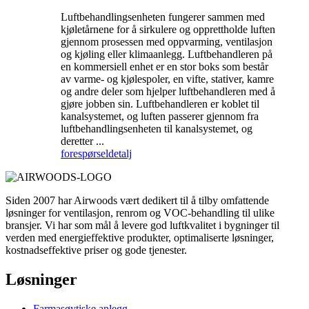
Luftbehandlingsenheten fungerer sammen med
kjøletårnene for å sirkulere og opprettholde luften
gjennom prosessen med oppvarming, ventilasjon
og kjøling eller klimaanlegg. Luftbehandleren på
en kommersiell enhet er en stor boks som består
av varme- og kjølespoler, en vifte, stativer, kamre
og andre deler som hjelper luftbehandleren med å
gjøre jobben sin. Luftbehandleren er koblet til
kanalsystemet, og luften passerer gjennom fra
luftbehandlingsenheten til kanalsystemet, og
deretter ...
forespørsel
detalj
Siden 2007 har Airwoods vært dedikert til å tilby omfattende
løsninger for ventilasjon, renrom og VOC-behandling til ulike
bransjer. Vi har som mål å levere god luftkvalitet i bygninger til
verden med energieffektive produkter, optimaliserte løsninger,
kostnadseffektive priser og gode tjenester.
Løsninger
Farmasøytiske anlegg