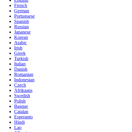
English
French
German
Portuguese
Spanish
Russian
Japanese
Korean
Arabic
Irish
Greek
Turkish
Italian
Danish
Romanian
Indonesian
Czech
Afrikaans
Swedish
Polish
Basque
Catalan
Esperanto
Hindi
Lao