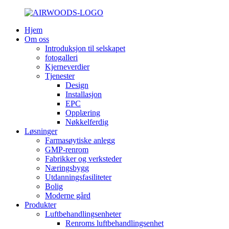
Hjem
Om oss
Introduksjon til selskapet
fotogalleri
Kjerneverdier
Tjenester
Design
Installasjon
EPC
Opplæring
Nøkkelferdig
Løsninger
Farmasøytiske anlegg
GMP-renrom
Fabrikker og verksteder
Næringsbygg
Utdanningsfasiliteter
Bolig
Moderne gård
Produkter
Luftbehandlingsenheter
Renroms luftbehandlingsenhet