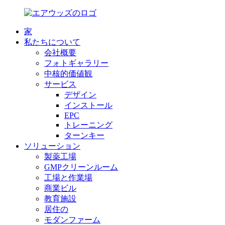
家
私たちについて
会社概要
フォトギャラリー
中核的価値観
サービス
デザイン
インストール
EPC
トレーニング
ターンキー
ソリューション
製薬工場
GMPクリーンルーム
工場と作業場
商業ビル
教育施設
居住の
モダンファーム