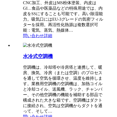
CNC加工、外皮はMS粉体塗装、内皮は
GI…食品や医薬品などの特殊用途では、内
皮をSSにすることも可能です。高い除湿能
力。吸気口にはEU-3グレードの気密フィル
ターを採用。再活性化熱源は複数選択可
能：電気、蒸気、熱媒体…
問い合わせ
詳細
水冷式空調機
空調機は、冷却塔や冷房塔と連携して、暖
房、換気、冷房（または空調）のプロセス
を通して空気を循環させ、温度を維持しま
す。業務用空調機の空調機は、加熱コイル
と冷却コイル、送風機、ラック、チャンバ
ー、その他空調機の機能を補助する部品で
構成された大きな箱です。空調機はダクト
に接続され、空気は空調機からダクトを通
って、そして…
問い合わせ
詳細