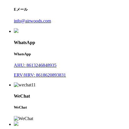
Eメール
info@airwoods.com
WhatsApp
WhatsApp
AHU: 8613246848935
ERV/HRV: 8618620893831
WeChat
WeChat