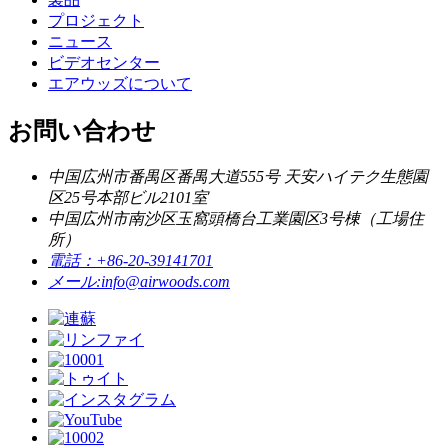
プロジェクト
ニュース
ビデオセンター
エアウッズについて
お問い合わせ
中国広州市番禺区番禺大道555号 天安ハイテク生態園
区25号本部ビル2101室
中国広州市南沙区玉窩頭橋台工業園区3号棟（工場住
所）
電話：
+86-20-39141701
メール:
info@airwoods.com