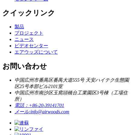
クイックリンク
製品
プロジェクト
ニュース
ビデオセンター
エアウッズについて
お問い合わせ
中国広州市番禺区番禺大道555号 天安ハイテク生態園
区25号本部ビル2101室
中国広州市南沙区玉窩頭橋台工業園区3号棟（工場住
所）
電話：
+86-20-39141701
メール:
info@airwoods.com