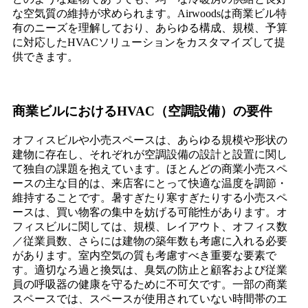
な空気質の維持が求められます。Airwoodsは商業ビル特
有のニーズを理解しており、あらゆる構成、規模、予算
に対応したHVACソリューションをカスタマイズして提
供できます。
商業ビルにおけるHVAC（空調設備）の要件
オフィスビルや小売スペースは、あらゆる規模や形状の
建物に存在し、それぞれが空調設備の設計と設置に関し
て独自の課題を抱えています。ほとんどの商業小売スペ
ースの主な目的は、来店客にとって快適な温度を調節・
維持することです。暑すぎたり寒すぎたりする小売スペ
ースは、買い物客の集中を妨げる可能性があります。オ
フィスビルに関しては、規模、レイアウト、オフィス数
／従業員数、さらには建物の築年数も考慮に入れる必要
があります。室内空気の質も考慮すべき重要な要素で
す。適切なろ過と換気は、臭気の防止と顧客および従業
員の呼吸器の健康を守るために不可欠です。一部の商業
スペースでは、スペースが使用されていない時間帯のエ