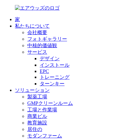
家
私たちについて
会社概要
フォトギャラリー
中核的価値観
サービス
デザイン
インストール
EPC
トレーニング
ターンキー
ソリューション
製薬工場
GMPクリーンルーム
工場と作業場
商業ビル
教育施設
居住の
モダンファーム