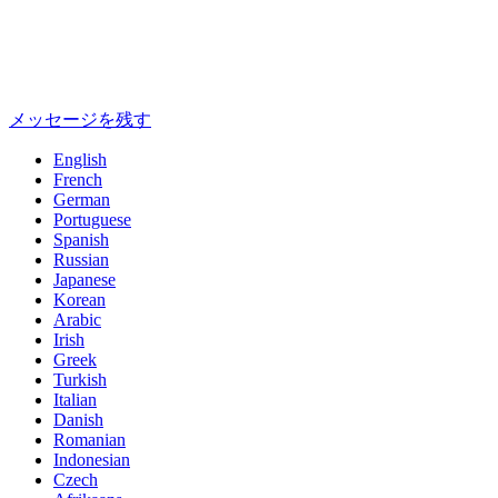
メッセージを残す
English
French
German
Portuguese
Spanish
Russian
Japanese
Korean
Arabic
Irish
Greek
Turkish
Italian
Danish
Romanian
Indonesian
Czech