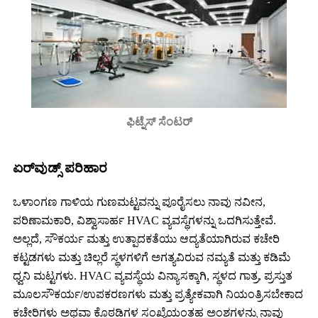
ಫಿಟ್ನೆಸ್ ಸೆಂಟರ್
ಏರ್‌ವುಡ್ಸ್ ಪರಿಹಾರ
ಒಳಾಂಗಣ ಗಾಳಿಯ ಗುಣಮಟ್ಟವನ್ನು ಪೂರೈಸಲು ನಾವು ನವೀನ,
ಪರಿಣಾಮಕಾರಿ, ವಿಶ್ವಾಸಾರ್ಹ HVAC ವ್ಯವಸ್ಥೆಗಳನ್ನು ಒದಗಿಸುತ್ತೇವೆ.
ಅಲ್ಲದೆ, ಸೌಕರ್ಯ ಮತ್ತು ಉತ್ಪಾದಕತೆಯು ಆದ್ಯತೆಯಾಗಿರುವ ಕಚೇರಿ
ಕಟ್ಟಡಗಳು ಮತ್ತು ಚಿಲ್ಲರೆ ಸ್ಥಳಗಳಿಗೆ ಅಗತ್ಯವಿರುವ ನಮ್ಯತೆ ಮತ್ತು ಕಡಿಮೆ
ಧ್ವನಿ ಮಟ್ಟಗಳು. HVAC ವ್ಯವಸ್ಥೆಯ ವಿನ್ಯಾಸಕ್ಕಾಗಿ, ಸ್ಥಳದ ಗಾತ್ರ, ಪ್ರಸ್ತುತ
ಮೂಲಸೌಕರ್ಯ/ಉಪಕರಣಗಳು ಮತ್ತು ಪ್ರತ್ಯೇಕವಾಗಿ ನಿಯಂತ್ರಿಸಬೇಕಾದ
ಕಚೇರಿಗಳು ಅಥವಾ ಕೊಠಡಿಗಳ ಸಂಖ್ಯೆಯಂತಹ ಅಂಶಗಳನ್ನು ನಾವು