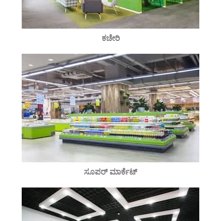
ಕಚೇರಿ
ಸೂಪರ್ ಮಾರ್ಕೆಟ್