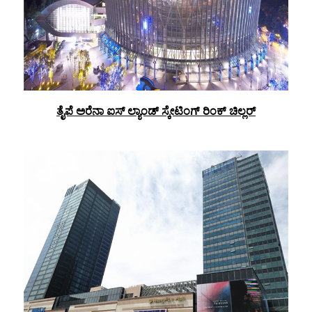
ತೈಪೆ ಅರೆನಾ ಐಸ್ ಲ್ಯಾಂಡ್ ಸ್ಕೇಟಿಂಗ್ ರಿಂಕ್ ಚಿಲ್ಲರ್