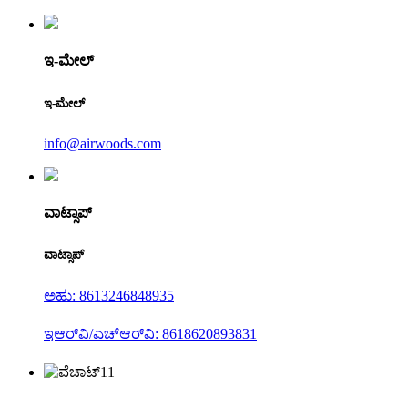
ಇ-ಮೇಲ್
ಇ-ಮೇಲ್
info@airwoods.com
ವಾಟ್ಸಾಪ್
ವಾಟ್ಸಾಪ್
ಅಹು: 8613246848935
ಇಆರ್‌ವಿ/ಎಚ್‌ಆರ್‌ವಿ: 8618620893831