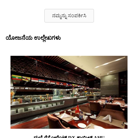
ನಮ್ಮನ್ನು ಸಂಪರ್ಕಿಸಿ
ಯೋಜನೆಯ ಉಲ್ಲೇಖಗಳು
ದುಬೈ ರೆಸ್ಟೋರೆಂಟ್ DX ಕಾಯಿಲ್ AHU