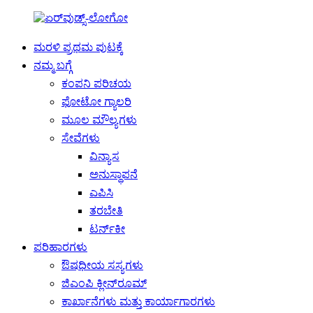
ಮರಳಿ ಪ್ರಥಮ ಪುಟಕ್ಕೆ
ನಮ್ಮ ಬಗ್ಗೆ
ಕಂಪನಿ ಪರಿಚಯ
ಫೋಟೋ ಗ್ಯಾಲರಿ
ಮೂಲ ಮೌಲ್ಯಗಳು
ಸೇವೆಗಳು
ವಿನ್ಯಾಸ
ಅನುಸ್ಥಾಪನೆ
ಎಪಿಸಿ
ತರಬೇತಿ
ಟರ್ನ್‌ಕೀ
ಪರಿಹಾರಗಳು
ಔಷಧೀಯ ಸಸ್ಯಗಳು
ಜಿಎಂಪಿ ಕ್ಲೀನ್‌ರೂಮ್
ಕಾರ್ಖಾನೆಗಳು ಮತ್ತು ಕಾರ್ಯಾಗಾರಗಳು