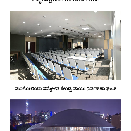
ಮಂಗೋಲಿಯಾ ಸಮ್ಮೇಳನ ಕೇಂದ್ರ ವಾಯು ನಿರ್ವಹಣಾ ಘಟಕ