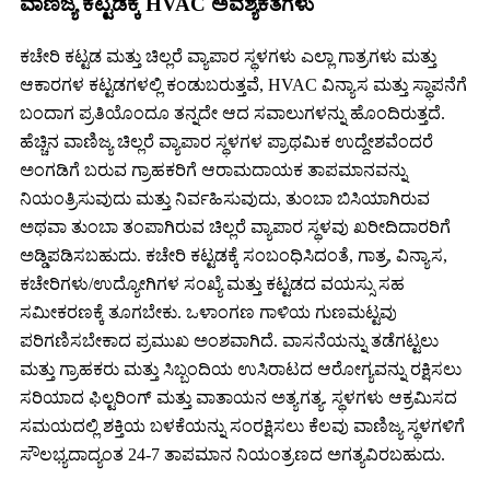
ವಾಣಿಜ್ಯ ಕಟ್ಟಡಕ್ಕೆ HVAC ಅವಶ್ಯಕತೆಗಳು
ಕಚೇರಿ ಕಟ್ಟಡ ಮತ್ತು ಚಿಲ್ಲರೆ ವ್ಯಾಪಾರ ಸ್ಥಳಗಳು ಎಲ್ಲಾ ಗಾತ್ರಗಳು ಮತ್ತು
ಆಕಾರಗಳ ಕಟ್ಟಡಗಳಲ್ಲಿ ಕಂಡುಬರುತ್ತವೆ, HVAC ವಿನ್ಯಾಸ ಮತ್ತು ಸ್ಥಾಪನೆಗೆ
ಬಂದಾಗ ಪ್ರತಿಯೊಂದೂ ತನ್ನದೇ ಆದ ಸವಾಲುಗಳನ್ನು ಹೊಂದಿರುತ್ತದೆ.
ಹೆಚ್ಚಿನ ವಾಣಿಜ್ಯ ಚಿಲ್ಲರೆ ವ್ಯಾಪಾರ ಸ್ಥಳಗಳ ಪ್ರಾಥಮಿಕ ಉದ್ದೇಶವೆಂದರೆ
ಅಂಗಡಿಗೆ ಬರುವ ಗ್ರಾಹಕರಿಗೆ ಆರಾಮದಾಯಕ ತಾಪಮಾನವನ್ನು
ನಿಯಂತ್ರಿಸುವುದು ಮತ್ತು ನಿರ್ವಹಿಸುವುದು, ತುಂಬಾ ಬಿಸಿಯಾಗಿರುವ
ಅಥವಾ ತುಂಬಾ ತಂಪಾಗಿರುವ ಚಿಲ್ಲರೆ ವ್ಯಾಪಾರ ಸ್ಥಳವು ಖರೀದಿದಾರರಿಗೆ
ಅಡ್ಡಿಪಡಿಸಬಹುದು. ಕಚೇರಿ ಕಟ್ಟಡಕ್ಕೆ ಸಂಬಂಧಿಸಿದಂತೆ, ಗಾತ್ರ, ವಿನ್ಯಾಸ,
ಕಚೇರಿಗಳು/ಉದ್ಯೋಗಿಗಳ ಸಂಖ್ಯೆ ಮತ್ತು ಕಟ್ಟಡದ ವಯಸ್ಸು ಸಹ
ಸಮೀಕರಣಕ್ಕೆ ತೂಗಬೇಕು. ಒಳಾಂಗಣ ಗಾಳಿಯ ಗುಣಮಟ್ಟವು
ಪರಿಗಣಿಸಬೇಕಾದ ಪ್ರಮುಖ ಅಂಶವಾಗಿದೆ. ವಾಸನೆಯನ್ನು ತಡೆಗಟ್ಟಲು
ಮತ್ತು ಗ್ರಾಹಕರು ಮತ್ತು ಸಿಬ್ಬಂದಿಯ ಉಸಿರಾಟದ ಆರೋಗ್ಯವನ್ನು ರಕ್ಷಿಸಲು
ಸರಿಯಾದ ಫಿಲ್ಟರಿಂಗ್ ಮತ್ತು ವಾತಾಯನ ಅತ್ಯಗತ್ಯ. ಸ್ಥಳಗಳು ಆಕ್ರಮಿಸದ
ಸಮಯದಲ್ಲಿ ಶಕ್ತಿಯ ಬಳಕೆಯನ್ನು ಸಂರಕ್ಷಿಸಲು ಕೆಲವು ವಾಣಿಜ್ಯ ಸ್ಥಳಗಳಿಗೆ
ಸೌಲಭ್ಯದಾದ್ಯಂತ 24-7 ತಾಪಮಾನ ನಿಯಂತ್ರಣದ ಅಗತ್ಯವಿರಬಹುದು.