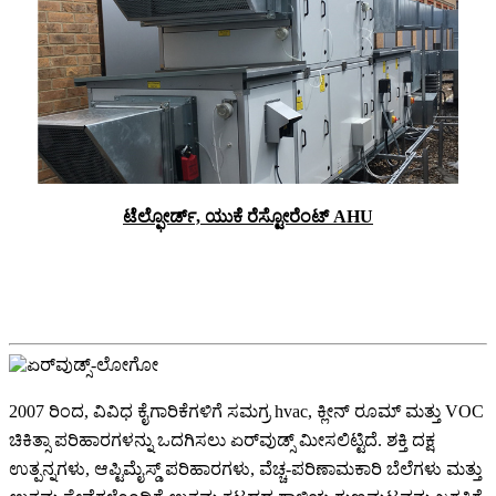
ಟೆಲ್ಫೋರ್ಡ್, ಯುಕೆ ರೆಸ್ಟೋರೆಂಟ್ AHU
2007 ರಿಂದ, ವಿವಿಧ ಕೈಗಾರಿಕೆಗಳಿಗೆ ಸಮಗ್ರ hvac, ಕ್ಲೀನ್ ರೂಮ್ ಮತ್ತು VOC
ಚಿಕಿತ್ಸಾ ಪರಿಹಾರಗಳನ್ನು ಒದಗಿಸಲು ಏರ್‌ವುಡ್ಸ್ ಮೀಸಲಿಟ್ಟಿದೆ. ಶಕ್ತಿ ದಕ್ಷ
ಉತ್ಪನ್ನಗಳು, ಆಪ್ಟಿಮೈಸ್ಡ್ ಪರಿಹಾರಗಳು, ವೆಚ್ಚ-ಪರಿಣಾಮಕಾರಿ ಬೆಲೆಗಳು ಮತ್ತು