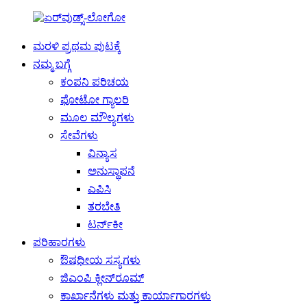
ಮರಳಿ ಪ್ರಥಮ ಪುಟಕ್ಕೆ
ನಮ್ಮ ಬಗ್ಗೆ
ಕಂಪನಿ ಪರಿಚಯ
ಫೋಟೋ ಗ್ಯಾಲರಿ
ಮೂಲ ಮೌಲ್ಯಗಳು
ಸೇವೆಗಳು
ವಿನ್ಯಾಸ
ಅನುಸ್ಥಾಪನೆ
ಎಪಿಸಿ
ತರಬೇತಿ
ಟರ್ನ್‌ಕೀ
ಪರಿಹಾರಗಳು
ಔಷಧೀಯ ಸಸ್ಯಗಳು
ಜಿಎಂಪಿ ಕ್ಲೀನ್‌ರೂಮ್
ಕಾರ್ಖಾನೆಗಳು ಮತ್ತು ಕಾರ್ಯಾಗಾರಗಳು