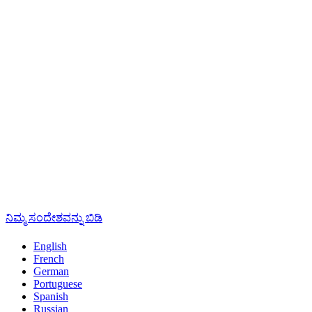
ನಿಮ್ಮ ಸಂದೇಶವನ್ನು ಬಿಡಿ
English
French
German
Portuguese
Spanish
Russian