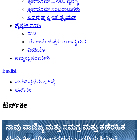
ಕ್ಲೀನ್‌ರೂಮ್ HVAC ವ್ಯವಸ್ಥೆ
ಕ್ಲೀನ್‌ರೂಮ್ ಸರಬರಾಜುಗಳು
ಏರ್‌ವುಡ್ಸ್ ಫ್ರೀಜ್ ಡ್ರೈಯರ್
ಹೈಲೈಟ್ ಮಾಡಿ
ಸುದ್ದಿ
ಯೋಜನೆಗಳ ಪ್ರಕರಣ ಅಧ್ಯಯನ
ವೀಡಿಯೊ
ನಮ್ಮನ್ನು ಸಂಪರ್ಕಿಸಿ
English
ಮರಳಿ ಪ್ರಥಮ ಪುಟಕ್ಕೆ
ಟರ್ನ್‌ಕೀ
ಟರ್ನ್‌ಕೀ
ನಾವು ವಾಣಿಜ್ಯ ಮತ್ತು ಸಮಗ್ರ ಮತ್ತು ತಡೆರಹಿತ
ಟರ್ನ್‌ಕೀ ಪರಿಹಾರಗಳನ್ನು ಒದಗಿಸುತ್ತಿದ್ದೇವೆ