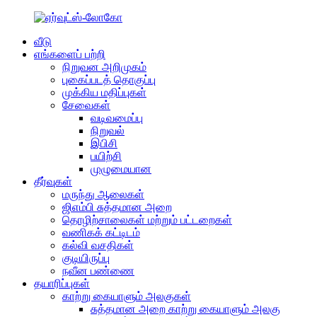
வீடு
எங்களைப் பற்றி
நிறுவன அறிமுகம்
புகைப்படத் தொகுப்பு
முக்கிய மதிப்புகள்
சேவைகள்
வடிவமைப்பு
நிறுவல்
இபிசி
பயிற்சி
முழுமையான
தீர்வுகள்
மருந்து ஆலைகள்
ஜிஎம்பி சுத்தமான அறை
தொழிற்சாலைகள் மற்றும் பட்டறைகள்
வணிகக் கட்டிடம்
கல்வி வசதிகள்
குடியிருப்பு
நவீன பண்ணை
தயாரிப்புகள்
காற்று கையாளும் அலகுகள்
சுத்தமான அறை காற்று கையாளும் அலகு