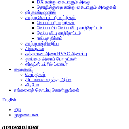
DX காற்று கையாளும் அலகு
தொழில்துறை காற்று கையாளும் அலகுகள்
ஏர் கண்டிஷனிங்
காற்று வெப்பப் பரிமாற்றிகள்
வெப்பப் பரிமாற்றிகள்
வெப்ப பம்ப் வெப்ப மீட்பு காற்றோட்டம்
வெப்ப மீட்பு காற்றோட்டம்
ஈரப்பத நீக்கம்
காற்று சுத்திகரிப்பு
சில்லர்கள்
சுத்தமான அறை HVAC அமைப்பு
தூய்மை அறைப் பொருட்கள்
ஏர்வுட்ஸ் ஃப்ரீஸ் ட்ரையர்
ஹைலைட்
செய்திகள்
திட்டங்கள் வழக்கு ஆய்வு
வீடியோ
எங்களைத் தொடர்பு கொள்ளுங்கள்
English
வீடு
முழுமையான
முழுமையான