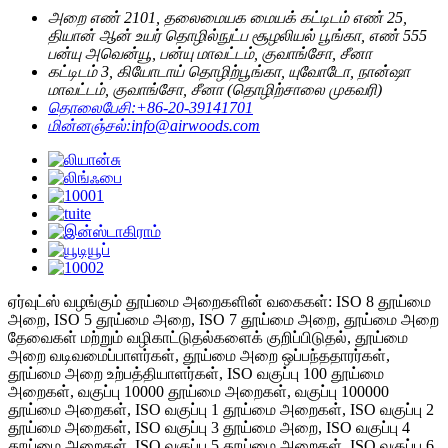
அறை எண் 2101, தலைமையக மையக் கட்டிடம் எண் 25,
தியான் ஆன் உயர் தொழில்நுட்ப சூழலியல் பூங்கா, எண் 555
பன்யு அவென்யூ, பன்யு மாவட்டம், குவாங்சோ, சீனா
கட்டிடம் 3, கியோடாய் தொழிற்பூங்கா, யுவோடோ, நான்ஷா
மாவட்டம், குவாங்சோ, சீனா (தொழிற்சாலை முகவரி)
தொலைபேசி:
+86-20-39141701
மின்னஞ்சல்:
info@airwoods.com
ஏர்வுட்ஸ் வழங்கும் தூய்மை அறைகளின் வகைகள்: ISO 8 தூய்மை
அறை, ISO 5 தூய்மை அறை, ISO 7 தூய்மை அறை, தூய்மை அறை
தேவைகள் மற்றும் வழிகாட்டுதல்களைக் குறிப்பிடுதல், தூய்மை
அறை வடிவமைப்பாளர்கள், தூய்மை அறை ஒப்பந்ததாரர்கள்,
தூய்மை அறை உற்பத்தியாளர்கள், ISO வகுப்பு 100 தூய்மை
அறைகள், வகுப்பு 10000 தூய்மை அறைகள், வகுப்பு 100000
தூய்மை அறைகள், ISO வகுப்பு 1 தூய்மை அறைகள், ISO வகுப்பு 2
தூய்மை அறைகள், ISO வகுப்பு 3 தூய்மை அறை, ISO வகுப்பு 4
தூய்மை அறைகள், ISO வகுப்பு 5 தூய்மை அறைகள், ISO வகுப்பு 6