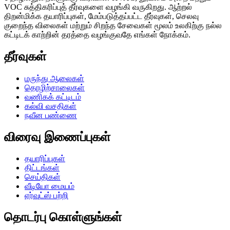
VOC சுத்திகரிப்புத் தீர்வுகளை வழங்கி வருகிறது. ஆற்றல்
திறன்மிக்க தயாரிப்புகள், மேம்படுத்தப்பட்ட தீர்வுகள், செலவு
குறைந்த விலைகள் மற்றும் சிறந்த சேவைகள் மூலம் உலகிற்கு நல்ல
கட்டிடக் காற்றின் தரத்தை வழங்குவதே எங்கள் நோக்கம்.
தீர்வுகள்
மருந்து ஆலைகள்
தொழிற்சாலைகள்
வணிகக் கட்டிடம்
கல்வி வசதிகள்
நவீன பண்ணை
விரைவு இணைப்புகள்
தயாரிப்புகள்
திட்டங்கள்
செய்திகள்
வீடியோ மையம்
ஏர்வுட்ஸ் பற்றி
தொடர்பு கொள்ளுங்கள்