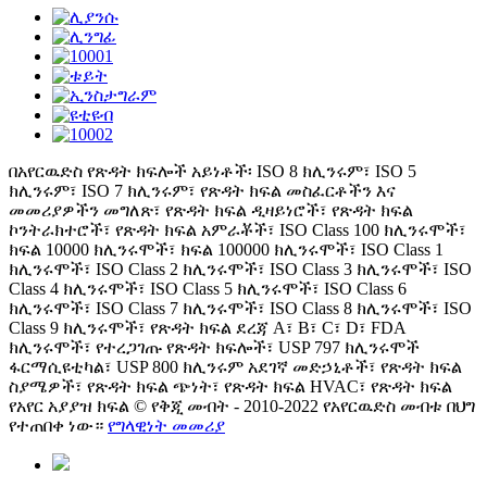
በአየርዉድስ የጽዳት ክፍሎች አይነቶች፡ ISO 8 ክሊንሩም፣ ISO 5
ክሊንሩም፣ ISO 7 ክሊንሩም፣ የጽዳት ክፍል መስፈርቶችን እና
መመሪያዎችን መግለጽ፣ የጽዳት ክፍል ዲዛይነሮች፣ የጽዳት ክፍል
ኮንትራክተሮች፣ የጽዳት ክፍል አምራቾች፣ ISO Class 100 ክሊንሩሞች፣
ክፍል 10000 ክሊንሩሞች፣ ክፍል 100000 ክሊንሩሞች፣ ISO Class 1
ክሊንሩሞች፣ ISO Class 2 ክሊንሩሞች፣ ISO Class 3 ክሊንሩሞች፣ ISO
Class 4 ክሊንሩሞች፣ ISO Class 5 ክሊንሩሞች፣ ISO Class 6
ክሊንሩሞች፣ ISO Class 7 ክሊንሩሞች፣ ISO Class 8 ክሊንሩሞች፣ ISO
Class 9 ክሊንሩሞች፣ የጽዳት ክፍል ደረጃ A፣ B፣ C፣ D፣ FDA
ክሊንሩሞች፣ የተረጋገጡ የጽዳት ክፍሎች፣ USP 797 ክሊንሩሞች
ፋርማሲዩቲካል፣ USP 800 ክሊንሩም አደገኛ መድኃኒቶች፣ የጽዳት ክፍል
ስያሜዎች፣ የጽዳት ክፍል ጭነት፣ የጽዳት ክፍል HVAC፣ የጽዳት ክፍል
የአየር አያያዝ ክፍል © የቅጂ መብት - 2010-2022 የአየርዉድስ መብቱ በህግ
የተጠበቀ ነው።
የግላዊነት መመሪያ