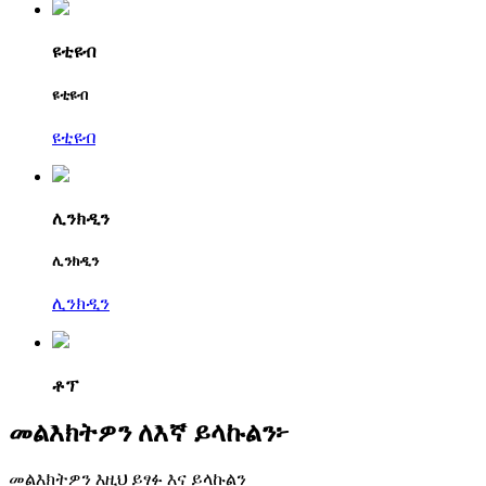
ዩቲዩብ
ዩቲዩብ
ዩቲዩብ
ሊንክዲን
ሊንክዲን
ሊንክዲን
ቶፕ
መልእክትዎን ለእኛ ይላኩልን፦
መልእክትዎን እዚህ ይፃፉ እና ይላኩልን