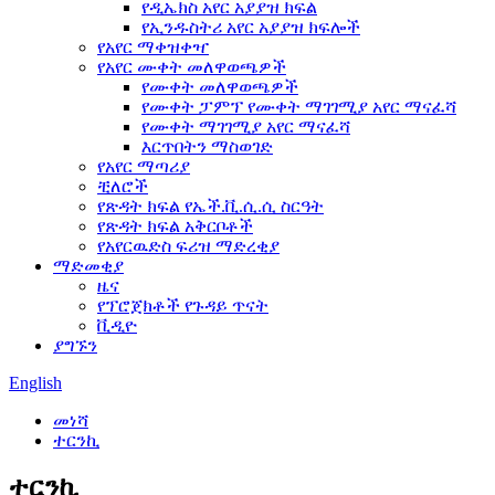
የዲኤክስ አየር አያያዝ ክፍል
የኢንዱስትሪ አየር አያያዝ ክፍሎች
የአየር ማቀዝቀዣ
የአየር ሙቀት መለዋወጫዎች
የሙቀት መለዋወጫዎች
የሙቀት ፓምፕ የሙቀት ማገገሚያ አየር ማናፈሻ
የሙቀት ማገገሚያ አየር ማናፈሻ
እርጥበትን ማስወገድ
የአየር ማጣሪያ
ቺለሮች
የጽዳት ክፍል የኤች.ቪ.ሲ.ሲ ስርዓት
የጽዳት ክፍል አቅርቦቶች
የአየርዉድስ ፍሪዝ ማድረቂያ
ማድመቂያ
ዜና
የፕሮጀክቶች የጉዳይ ጥናት
ቪዲዮ
ያግኙን
English
መነሻ
ተርንኪ
ተርንኪ