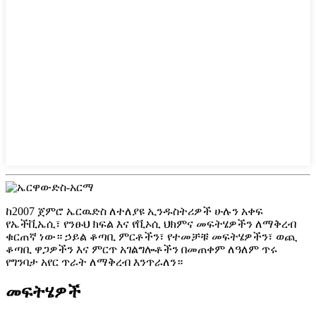
ከ2007 ጀምሮ ኤርዉድስ ለተለያዩ ኢንዱስትሪዎች ሁሉን አቀፍ
የኤችቪኤሲ፣ የንፁህ ክፍል እና የቪኦሲ ህክምና መፍትሄዎችን ለማቅረብ
ቁርጠኛ ነው። ኃይል ቆጣቢ ምርቶችን፣ የተመቻቹ መፍትሄዎችን፣ ወጪ
ቆጣቢ ዋጋዎችን እና ምርጥ አገልግሎቶችን በመጠቀም ለዓለም ጥሩ
የግንባታ አየር ጥራት ለማቅረብ እንጥራለን።
መፍትሄዎች