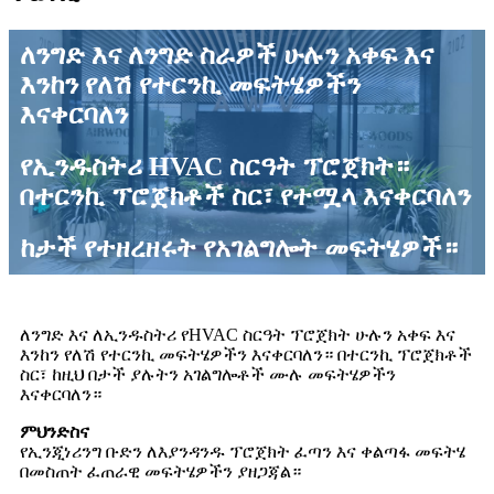
ለንግድ እና ለንግድ ስራዎች ሁሉን አቀፍ እና
እንከን የለሽ የተርንኪ መፍትሄዎችን
እናቀርባለን
የኢንዱስትሪ HVAC ስርዓት ፕሮጀክት።
በተርንኪ ፕሮጀክቶች ስር፣ የተሟላ እናቀርባለን
ከታች የተዘረዘሩት የአገልግሎት መፍትሄዎች።
ለንግድ እና ለኢንዱስትሪ የHVAC ስርዓት ፕሮጀክት ሁሉን አቀፍ እና
እንከን የለሽ የተርንኪ መፍትሄዎችን እናቀርባለን። በተርንኪ ፕሮጀክቶች
ስር፣ ከዚህ በታች ያሉትን አገልግሎቶች ሙሉ መፍትሄዎችን
እናቀርባለን።
ምህንድስና
የኢንጂነሪንግ ቡድን ለእያንዳንዱ ፕሮጀክት ፈጣን እና ቀልጣፋ መፍትሄ
በመስጠት ፈጠራዊ መፍትሄዎችን ያዘጋጃል።