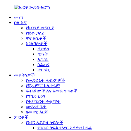
መነሻ
ስለ እኛ
የኩባንያ መግቢያ
የፎቶ ጋለሪ
ዋና እሴቶች
አገልግሎቶች
ዲዛይን
ጭነት
ኢፒሲ
ስልጠና
ተርንኪ
መፍትሄዎች
የመድኃኒት ፋብሪካዎች
የጂኤምፒ ክሊንሩም
ፋብሪካዎች እና አውደ ጥናቶች
የንግድ ህንፃ
የትምህርት ተቋማት
መኖሪያ ቤት
ዘመናዊ እርሻ
ምርቶች
የአየር አያያዝ ክፍሎች
የንፁህ ክፍል የአየር አያያዝ ክፍል