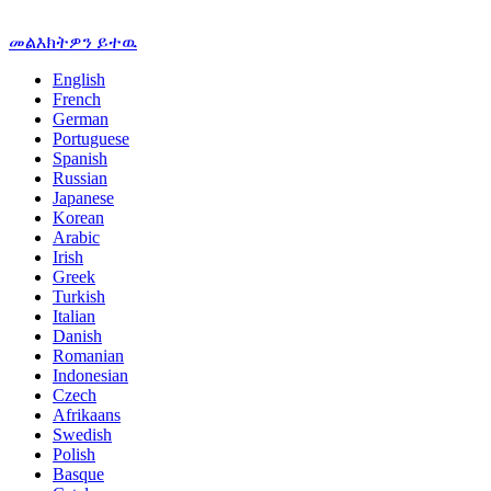
መልእክትዎን ይተዉ
English
French
German
Portuguese
Spanish
Russian
Japanese
Korean
Arabic
Irish
Greek
Turkish
Italian
Danish
Romanian
Indonesian
Czech
Afrikaans
Swedish
Polish
Basque