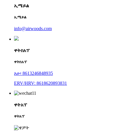
ኢሜይል
ኢሜይል
info@airwoods.com
ዋትስአፕ
ዋትስአፕ
አሁ፡ 8613246848935
ERV/HRV: 8618620893831
ዋትአፕ
ዋትአፕ