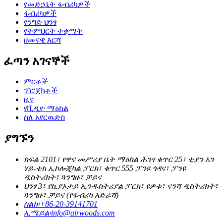
የመድኃኒት ፋብሪካዎች
ፋብሪካዎች
የንግድ ህንፃ
የትምህርት ተቋማት
ዘመናዊ እርሻ
ፈጣን አገናኞች
ምርቶች
ፕሮጀክቶች
ዜና
የቪዲዮ ማዕከል
ስለ አየርዉድስ
ያግኙን
ክፍል 2101፣ የዋና መሥሪያ ቤት ማዕከል ሕንፃ ቁጥር 25፣ ቲያን አን
ሃይ-ቴክ ኢኮሎጂካል ፓርክ፣ ቁጥር 555 ፓንዩ ጎዳና፣ ፓንዩ
ዲስትሪክት፣ ጓንግዙ፣ ቻይና
ህንፃ 3፣ የኪያኦታይ ኢንዱስትሪያል ፓርክ፣ ዩዎቱ፣ ናንሻ ዲስትሪክት፣
ጓንግዙ፣ ቻይና (የፋብሪካ አድራሻ)
ስልክ፡
+86-20-39141701
ኢሜይል፡
info@airwoods.com