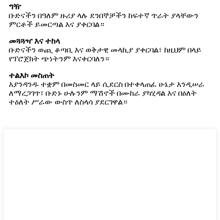
ግዥ
ቡድናችን በዓለም ዙሪያ ላሉ ደንበኞቻችን ከፍተኛ ጥራት ያላቸውን
ምርቶች ይመርጣል እና ያቀርባል።
መጓጓዣ እና ተከላ
ቡድናችን ወጪ ቆጣቢ እና ወቅታዊ መላኪያ ያቀርባል፣ ከዚህም በላይ
የፕሮጀክት ጭነትንም እናቀርባለን።
ተልእኮ መስጠት
እያንዳንዱ ተቋም በመስመር ላይ ሲደርስ በተቀላጠፈ ሁኔታ እንዲሠራ
ለማረጋገጥ፣ ቡድኑ ሁሉንም ማሽኖች በሙከራ ያካሂዳል እና በዕለት
ተዕለት ሥራው ውስጥ ለስላሳ ያደርገዋል።