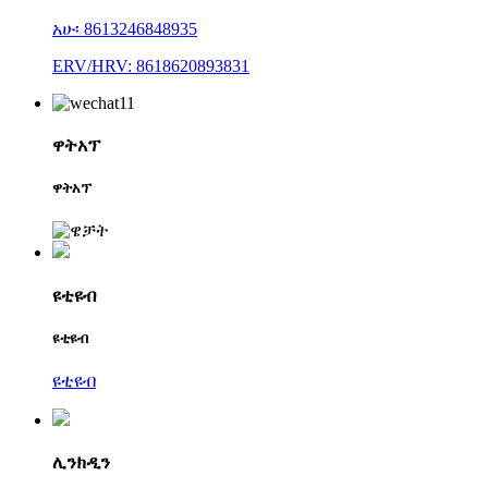
አሁ፡ 8613246848935
ERV/HRV: 8618620893831
ዋትአፕ
ዋትአፕ
ዩቲዩብ
ዩቲዩብ
ዩቲዩብ
ሊንክዲን