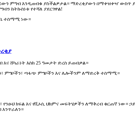
ውን ምግብ እንዲጠብቁ ያስችልዎታል። ማድረቂያውን በማቀዝቀዣ ውስጥ ያ
ግብን ከትኩስነቱ የተሻለ ያደርገዋል!
ቤ ተስማሚ ነው።
ድረቂያ
 እና ሸካራነት እስከ 25 ዓመታት ድረስ ይጠብቃል።
ን፣ ምግቦችን፣ ጣፋጭ ምግቦችን እና ሌሎችንም ለማድረቅ ተስማሚ።
፣ የንፁህ ክፍል እና የቪኦሲ ህክምና መፍትሄዎችን ለማቅረብ ቁርጠኛ ነው። 
ብ እንጥራለን።