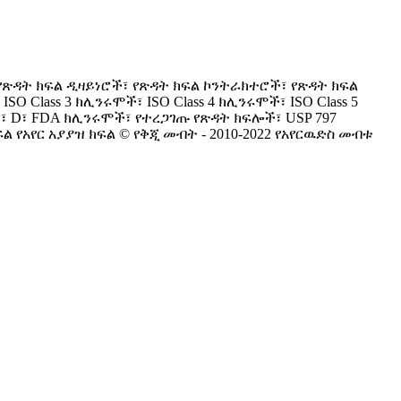
 የጽዳት ክፍል ዲዛይነሮች፣ የጽዳት ክፍል ኮንትራክተሮች፣ የጽዳት ክፍል
O Class 3 ክሊንሩሞች፣ ISO Class 4 ክሊንሩሞች፣ ISO Class 5
፣ C፣ D፣ FDA ክሊንሩሞች፣ የተረጋገጡ የጽዳት ክፍሎች፣ USP 797
የአየር አያያዝ ክፍል © የቅጂ መብት - 2010-2022 የአየርዉድስ መብቱ