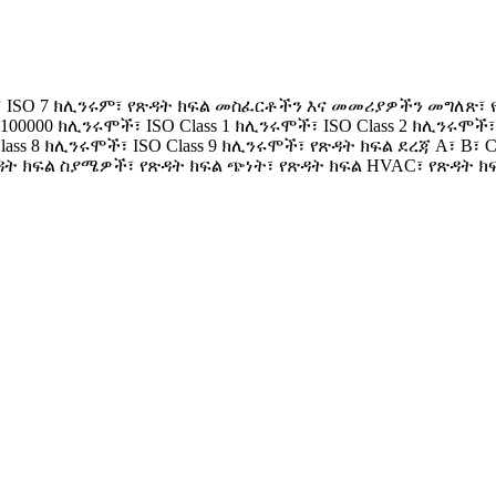
ም፣ ISO 7 ክሊንሩም፣ የጽዳት ክፍል መስፈርቶችን እና መመሪያዎችን መግለጽ፣
0000 ክሊንሩሞች፣ ISO Class 1 ክሊንሩሞች፣ ISO Class 2 ክሊንሩሞች፣ IS
Class 8 ክሊንሩሞች፣ ISO Class 9 ክሊንሩሞች፣ የጽዳት ክፍል ደረጃ A፣ B
 ክፍል ስያሜዎች፣ የጽዳት ክፍል ጭነት፣ የጽዳት ክፍል HVAC፣ የጽዳት ክፍል 