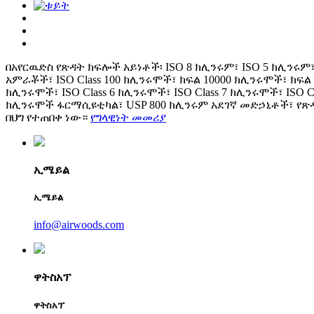
በአየርዉድስ የጽዳት ክፍሎች አይነቶች፡ ISO 8 ክሊንሩም፣ ISO 5 ክሊንሩ
አምራቾች፣ ISO Class 100 ክሊንሩሞች፣ ክፍል 10000 ክሊንሩሞች፣ ክፍል 10
ክሊንሩሞች፣ ISO Class 6 ክሊንሩሞች፣ ISO Class 7 ክሊንሩሞች፣ ISO 
ክሊንሩሞች ፋርማሲዩቲካል፣ USP 800 ክሊንሩም አደገኛ መድኃኒቶች፣ የጽዳት
በህግ የተጠበቀ ነው።
የግላዊነት መመሪያ
ኢሜይል
ኢሜይል
info@airwoods.com
ዋትስአፕ
ዋትስአፕ