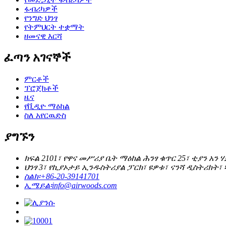
ፋብሪካዎች
የንግድ ህንፃ
የትምህርት ተቋማት
ዘመናዊ እርሻ
ፈጣን አገናኞች
ምርቶች
ፕሮጀክቶች
ዜና
የቪዲዮ ማዕከል
ስለ አየርዉድስ
ያግኙን
ክፍል 2101፣ የዋና መሥሪያ ቤት ማዕከል ሕንፃ ቁጥር 25፣ ቲያን አን 
ህንፃ 3፣ የኪያኦታይ ኢንዱስትሪያል ፓርክ፣ ዩዎቱ፣ ናንሻ ዲስትሪክት፣ 
ስልክ፡
+86-20-39141701
ኢሜይል፡
info@airwoods.com