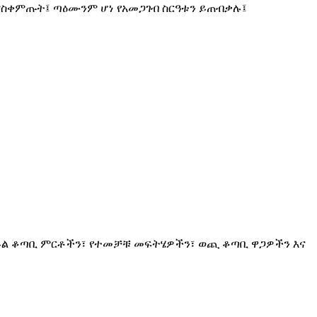
ስቀምጡት፤ ጣዕሙንም ሆነ የአመጋገብ ስርዓቱን ይጠብቃሉ፤
ኃይል ቆጣቢ ምርቶችን፣ የተመቻቹ መፍትሄዎችን፣ ወጪ ቆጣቢ ዋጋዎችን እና