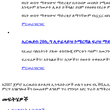
የቤት ውስጥ ማቀዝቀዣ ማድረቂያ ቤተሰብዎ መብላት የሚወደ
እንዲሁም ለዓመታት ሊቆይ ይችላል፤ ይህም የቀዘቀዘ የደረቀ ም
የቤት ውስጥ ማቀዝቀዣ ማድረቂያ ለማንኛውም የአኗኗር ዘይ
ምርመራ
ዝርዝር
ኤርዉድስ 20ኪ.ግ ሊዮፊላይዝ ኮሜርሻል ፍሪዝ ማ
የፈጠራ ባለቤትነት ያለው ቴክኖሎጂ የምርቱን ጣዕም፣ አመጋገብ
ፍራፍሬዎችን፣ አትክልቶችን፣ ስጋዎችን፣ የወተት ተዋጽኦዎች
ምርመራ
ዝርዝር
ከ2007 ጀምሮ ኤርዉድስ ለተለያዩ ኢንዱስትሪዎች ሁሉን አቀፍ የኤችቪኤሲ
ምርጥ አገልግሎቶችን በመጠቀም ለዓለም ጥሩ የግንባታ አየር ጥራት ለማቅረ
መፍትሄዎች
የመድኃኒት ፋብሪካዎች