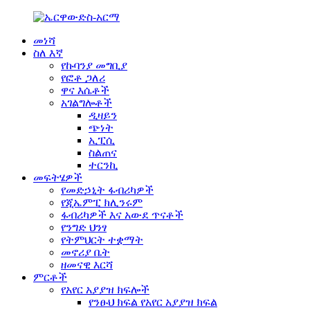
መነሻ
ስለ እኛ
የኩባንያ መግቢያ
የፎቶ ጋለሪ
ዋና እሴቶች
አገልግሎቶች
ዲዛይን
ጭነት
ኢፒሲ
ስልጠና
ተርንኪ
መፍትሄዎች
የመድኃኒት ፋብሪካዎች
የጂኤምፒ ክሊንሩም
ፋብሪካዎች እና አውደ ጥናቶች
የንግድ ህንፃ
የትምህርት ተቋማት
መኖሪያ ቤት
ዘመናዊ እርሻ
ምርቶች
የአየር አያያዝ ክፍሎች
የንፁህ ክፍል የአየር አያያዝ ክፍል