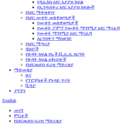
የዲኤክስ አየር አያያዝ ክፍል
የኢንዱስትሪ አየር አያያዝ ክፍሎች
የአየር ማቀዝቀዣ
የአየር ሙቀት መለዋወጫዎች
የሙቀት መለዋወጫዎች
የሙቀት ፓምፕ የሙቀት ማገገሚያ አየር ማናፈሻ
የሙቀት ማገገሚያ አየር ማናፈሻ
እርጥበትን ማስወገድ
የአየር ማጣሪያ
ቺለሮች
የጽዳት ክፍል የኤች.ቪ.ሲ.ሲ ስርዓት
የጽዳት ክፍል አቅርቦቶች
የአየርዉድስ ፍሪዝ ማድረቂያ
ማድመቂያ
ዜና
የፕሮጀክቶች የጉዳይ ጥናት
ቪዲዮ
ያግኙን
English
መነሻ
ምርቶች
የአየርዉድስ ፍሪዝ ማድረቂያ