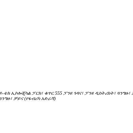
ሃይ-ቴክ ኢኮሎጂካል ፓርክ፣ ቁጥር 555 ፓንዩ ጎዳና፣ ፓንዩ ዲስትሪክት፣ ጓንግዙ፣
ጓንግዙ፣ ቻይና (የፋብሪካ አድራሻ)