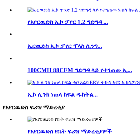
የአየርዉድስ ኢኮ ፓየር 1.2 ግድግዳ ...
ኤርዉድስ ኢኮ ፓየር ፕላስ ሲንግ...
100CMH 88CFM ግድግዳ ላይ የተገጠመ ኢ...
ኢኮ ሊንክ ነጠላ ክፍል ዱክትል...
የአየርዉድስ ፍሪዝ ማድረቂያ
የአየርዉድስ የቤት ፍሪዝ ማድረቂያዎች