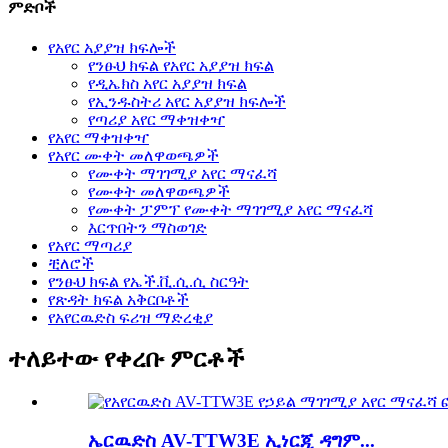
ምድቦች
የአየር አያያዝ ክፍሎች
የንፁህ ክፍል የአየር አያያዝ ክፍል
የዲኤክስ አየር አያያዝ ክፍል
የኢንዱስትሪ አየር አያያዝ ክፍሎች
የጣሪያ አየር ማቀዝቀዣ
የአየር ማቀዝቀዣ
የአየር ሙቀት መለዋወጫዎች
የሙቀት ማገገሚያ አየር ማናፈሻ
የሙቀት መለዋወጫዎች
የሙቀት ፓምፕ የሙቀት ማገገሚያ አየር ማናፈሻ
እርጥበትን ማስወገድ
የአየር ማጣሪያ
ቺለሮች
የንፁህ ክፍል የኤች.ቪ.ሲ.ሲ ስርዓት
የጽዳት ክፍል አቅርቦቶች
የአየርዉድስ ፍሪዝ ማድረቂያ
ተለይተው የቀረቡ ምርቶች
ኤርዉድስ AV-TTW3E ኢነርጂ ዳግም...