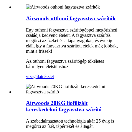
Airwoods otthoni fagyasztva szárítók
Egy otthoni fagyasztva szárítógéppel megőrizheti
családja kedvenc ételeit. A fagyasztva szárítás
megőrzi az ízeket és a tápanyagokat, és évekig
eláll, így a fagyasztva szárított ételek még jobbak,
mint a frissek!
Az otthoni fagyasztva szárítógép tökéletes
bármilyen életstílushoz.
vizsgálat
részlet
Airwoods 20KG liofilizált
kereskedelmi fagyasztva szárító
A szabadalmaztatott technológia akár 25 évig is
megőrzi az ízét, tápértékét és állagát.