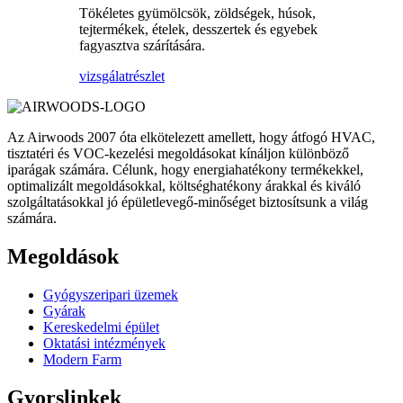
Tökéletes gyümölcsök, zöldségek, húsok,
tejtermékek, ételek, desszertek és egyebek
fagyasztva szárítására.
vizsgálat
részlet
Az Airwoods 2007 óta elkötelezett amellett, hogy átfogó HVAC,
tisztatéri és VOC-kezelési megoldásokat kínáljon különböző
iparágak számára. Célunk, hogy energiahatékony termékekkel,
optimalizált megoldásokkal, költséghatékony árakkal és kiváló
szolgáltatásokkal jó épületlevegő-minőséget biztosítsunk a világ
számára.
Megoldások
Gyógyszeripari üzemek
Gyárak
Kereskedelmi épület
Oktatási intézmények
Modern Farm
Gyorslinkek