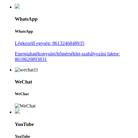
WhatsApp
WhatsApp
Légkezelő egység: 8613246848935
Energiahatékonysági/hőmérséklet-szabályozási faktor:
8618620893831
WeChat
WeChat
YouTube
YouTube