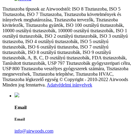
Tisztaszoba típusok az Airwoodstól: ISO 8 Tisztaszoba, ISO 5
Tisztaszoba, ISO 7 Tisztaszoba, Tisztaszoba követelmények és
irányelvek meghatározása, Tisztaszoba tervezők, Tisztaszoba
kivitelezők, Tisztaszoba gyártók, ISO 100 osztályú tisztaszobák,
10000 osztályú tisztaszobák, 100000 osztályú tisztaszobák, ISO 1
osztályú tisztaszobák, ISO 2 osztályú tisztaszobák, ISO 3 osztályú
tisztaszoba, ISO 4 osztályú tisztaszobák, ISO 5 osztályú
tisztaszobák, ISO 6 osztályú tisztaszoba, ISO 7 osztályú
tisztaszobák, ISO 8 osztályú tisztaszobák, ISO 9 osztályú
tisztaszobák, A, B, C, D osztályú tisztaszobák, FDA tisztaszobák,
Tanúsított tisztaszobák, USP 797 Tisztaszobák gyógyszeripari célra,
USP 800 Tisztaszoba veszélyes gyógyszerek számára, Tisztaszoba
megnevezések, Tisztaszoba telepítése, Tisztaszoba HVAC,
Tisztaszoba légkezelő egység © Copyright - 2010-2022 Airwoods
Minden jog fenntartva.
Adatvédelmi irányelvek
Email
Email
info@airwoods.com