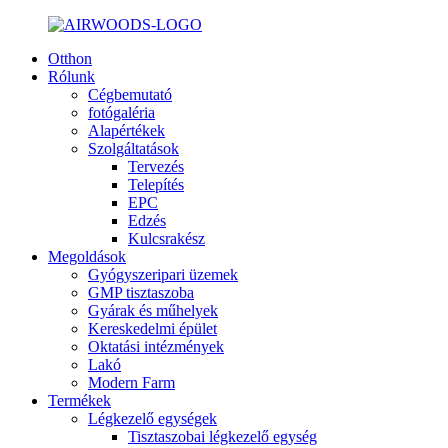
Otthon
Rólunk
Cégbemutató
fotógaléria
Alapértékek
Szolgáltatások
Tervezés
Telepítés
EPC
Edzés
Kulcsrakész
Megoldások
Gyógyszeripari üzemek
GMP tisztaszoba
Gyárak és műhelyek
Kereskedelmi épület
Oktatási intézmények
Lakó
Modern Farm
Termékek
Légkezelő egységek
Tisztaszobai légkezelő egység