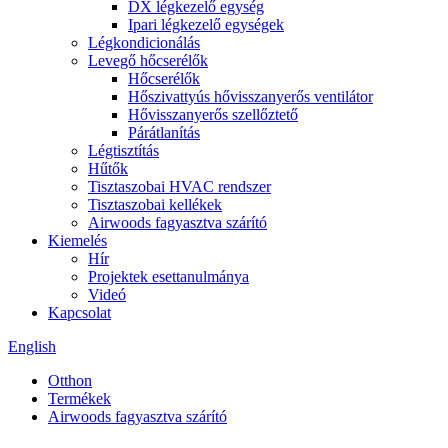
DX légkezelő egység
Ipari légkezelő egységek
Légkondicionálás
Levegő hőcserélők
Hőcserélők
Hőszivattyús hővisszanyerős ventilátor
Hővisszanyerős szellőztető
Párátlanítás
Légtisztítás
Hűtők
Tisztaszobai HVAC rendszer
Tisztaszobai kellékek
Airwoods fagyasztva szárító
Kiemelés
Hír
Projektek esettanulmánya
Videó
Kapcsolat
English
Otthon
Termékek
Airwoods fagyasztva szárító