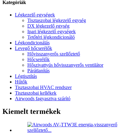
Kategóriák
Légkezelő egységek
Tisztaszobai légkezelő egység
DX légkezelő egység
Ipari légkezelő egységek
Tetőtéri légkondicionáló
Légkondicionálás
Levegő hőcserélők
Hővisszanyerős szellőztető
Hőcserélők
Hőszivattyús hővisszanyerős ventilátor
Párátlanítás
Légtisztítás
Hűtők
Tisztaszobai HVAC rendszer
Tisztaszobai kellékek
Airwoods fagyasztva szárító
Kiemelt termékek