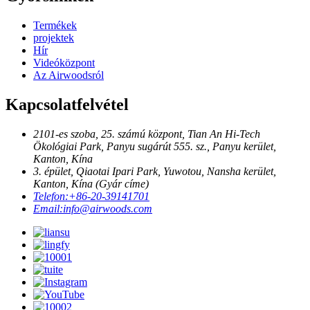
Termékek
projektek
Hír
Videóközpont
Az Airwoodsról
Kapcsolatfelvétel
2101-es szoba, 25. számú központ, Tian An Hi-Tech
Ökológiai Park, Panyu sugárút 555. sz., Panyu kerület,
Kanton, Kína
3. épület, Qiaotai Ipari Park, Yuwotou, Nansha kerület,
Kanton, Kína (Gyár címe)
Telefon:
+86-20-39141701
Email:
info@airwoods.com