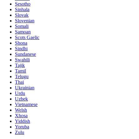
Sesotho
Sinhala
Slovak
Slovenian
Somali
Samoan
Scots Gaelic
Shona
Sindhi
Sundanese
Swahili
Tajik
Tamil
Telugu
Thai
Ukrainian
Urdu
Uzbek
Vietnamese
Welsh
Xhosa
Yiddish
Yoruba
Zulu