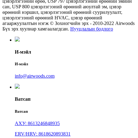
цэвэрлэгээний өрөө, USP 797 цэвэрлэгээний өрөөний эмийн
сан, USP 800 цэвэрлэгээний өрөөний аюултай эм, цэвэр
өрөөний нэршил, цэвэрлэгээний өрөөний суурилуулалт,
цэвэрлэгээний өрөөний HVAC, цэвэр өрөөний
агааржуулалтын нэгж © Зохиогчийн эрх - 2010-2022 Airwoods
Бүх эрх хуулиар хамгаалагдсан.
Нууцлалын бодлого
И-мэйл
И-мэйл
info@airwoods.com
Ватсап
Ватсап
АХУ: 8613246848935
ERV/HRV: 8618620893831