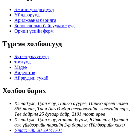
Эмийн үйлдвэрүүд
Үйлдвэрүүд
Арилжааны барилга
Боловсролын байгууламжууд
Орчин үеийн ферм
Түргэн холбоосууд
Бүтээгдэхүүнүүд
төслүүд
Мэдээ
Видео төв
Айрвудын тухай
Холбоо барих
Хятад улс, Гуанжоу, Панью дүүрэг, Панью өргөн чөлөө
555 тоот, Тиан Ань Өндөр технологийн экологийн парк,
Төв байрны 25 дугаар байр, 2101 тоот өрөө
Хятад улс, Гуанжоу, Нанша дүүрэг, Юйвотоу, Цяотай
аж үйлдвэрийн паркийн 3-р барилга (Үйлдвэрийн хаяг)
Утас:
+86-20-39141701