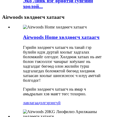
Эко Линк нэг өрөөтэй сувгийн
хоолой...
Airwoods хөлдөөгч хатаагч
Airwoods Home хөлдөөгч хатаагч
Гэрийн хөлдөөгч хатаагч нь танай гэр
бүлийн идэх дуртай хоолыг хадгалах
боломжийг олгодог. Хөлдөөж хатаах нь амт
болон тэжээллэг чанарыг хоёуланг нь
хадгалдаг бөгөөд олон жилийн турш
хадгалагдах боломжтой бөгөөд хөлдөөж
хатаасан хоолыг шинэхэнээс ч илүү амттай
болгодог!
Гэрийн хөлдөөгч хатаагч нь ямар ч
амьдралын хэв маягт төгс тохирно.
лавлагаа
дэлгэрэнгүй