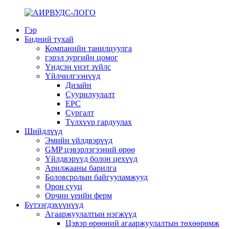
Гэр
Бидний тухай
Компанийн танилцуулга
гэрэл зургийн цомог
Үндсэн үнэт зүйлс
Үйлчилгээнүүд
Дизайн
Суурилуулалт
EPC
Сургалт
Түлхүүр гардуулах
Шийдлүүд
Эмийн үйлдвэрүүд
GMP цэвэрлэгээний өрөө
Үйлдвэрүүд болон цехүүд
Арилжааны барилга
Боловсролын байгууламжууд
Орон сууц
Орчин үеийн ферм
Бүтээгдэхүүнүүд
Агааржуулалтын нэгжүүд
Цэвэр өрөөний агааржуулалтын төхөөрөмж