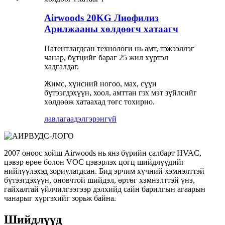
Airwoods 20KG Лиофилиз
Арилжааны хөлдөөгч хатаагч
Патентлагдсан технологи нь амт, тэжээллэг
чанар, бүтцийг бараг 25 жил хүртэл
хадгалдаг.
Жимс, хүнсний ногоо, мах, сүүн
бүтээгдэхүүн, хоол, амттан гэх мэт зүйлсийг
хөлдөөж хатаахад төгс тохирно.
лавлагаа
дэлгэрэнгүй
2007 оноос хойш Airwoods нь янз бүрийн салбарт HVAC,
цэвэр өрөө болон VOC цэвэрлэх цогц шийдлүүдийг
нийлүүлэхэд зориулагдсан. Бид эрчим хүчний хэмнэлттэй
бүтээгдэхүүн, оновчтой шийдэл, өртөг хэмнэлттэй үнэ,
гайхалтай үйлчилгээгээр дэлхийд сайн барилгын агаарын
чанарыг хүргэхийг зорьж байна.
Шийдлүүд