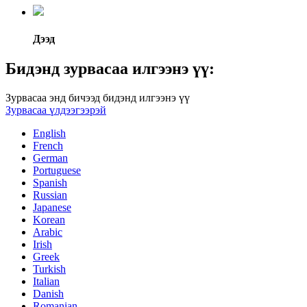
Дээд
Бидэнд зурвасаа илгээнэ үү:
Зурвасаа энд бичээд бидэнд илгээнэ үү
Зурвасаа үлдээгээрэй
English
French
German
Portuguese
Spanish
Russian
Japanese
Korean
Arabic
Irish
Greek
Turkish
Italian
Danish
Romanian