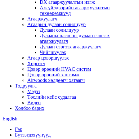
DX агааржуулалтын нэгж
Аж үйлдвэрийн агааржуулалтын
төхөөрөмжүүд
Агааржуулагч
Агаарын дулаан солилцуур
Дулаан солилцуур
Дулааны насосны дулаан сэргээх
агааржуулагч
Дулаан сэргээх агааржуулагч
Чийгшүүлэх
Агаар цэвэршүүлэх
Хөргөгч
Цэвэр өрөөний HVAC систем
Цэвэр өрөөний хангамж
Airwoods хөлдөөгч хатаагч
Тодруулга
Мэдээ
Төслийн кейс судалгаа
Видео
Холбоо барих
English
Гэр
Бүтээгдэхүүнүүд