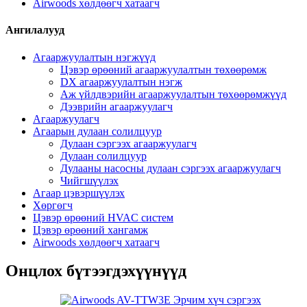
Airwoods хөлдөөгч хатаагч
Ангилалууд
Агааржуулалтын нэгжүүд
Цэвэр өрөөний агааржуулалтын төхөөрөмж
DX агааржуулалтын нэгж
Аж үйлдвэрийн агааржуулалтын төхөөрөмжүүд
Дээврийн агааржуулагч
Агааржуулагч
Агаарын дулаан солилцуур
Дулаан сэргээх агааржуулагч
Дулаан солилцуур
Дулааны насосны дулаан сэргээх агааржуулагч
Чийгшүүлэх
Агаар цэвэршүүлэх
Хөргөгч
Цэвэр өрөөний HVAC систем
Цэвэр өрөөний хангамж
Airwoods хөлдөөгч хатаагч
Онцлох бүтээгдэхүүнүүд