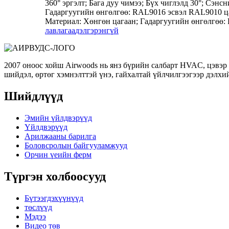
360° эргэлт; Бага дуу чимээ; Бүх чиглэлд 30°; Сэ
Гадаргуугийн өнгөлгөө: RAL9016 эсвэл RAL9010 ца
Материал: Хөнгөн цагаан; Гадаргуугийн өнгөлгөө: 
лавлагаа
дэлгэрэнгүй
2007 оноос хойш Airwoods нь янз бүрийн салбарт HVAC, цэвэр
шийдэл, өртөг хэмнэлттэй үнэ, гайхалтай үйлчилгээгээр дэлхи
Шийдлүүд
Эмийн үйлдвэрүүд
Үйлдвэрүүд
Арилжааны барилга
Боловсролын байгууламжууд
Орчин үеийн ферм
Түргэн холбоосууд
Бүтээгдэхүүнүүд
төслүүд
Мэдээ
Видео төв