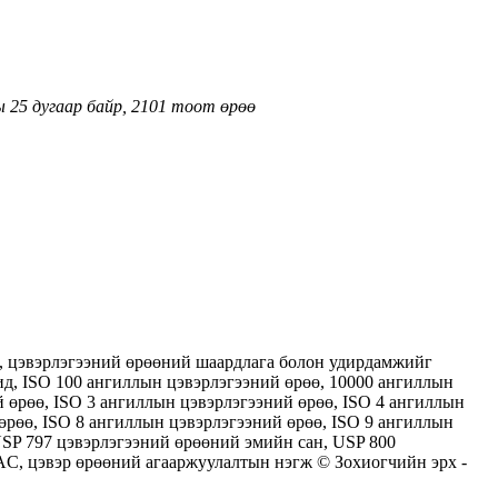
ы 25 дугаар байр, 2101 тоот өрөө
өө, цэвэрлэгээний өрөөний шаардлага болон удирдамжийг
ид, ISO 100 ангиллын цэвэрлэгээний өрөө, 10000 ангиллын
й өрөө, ISO 3 ангиллын цэвэрлэгээний өрөө, ISO 4 ангиллын
өрөө, ISO 8 ангиллын цэвэрлэгээний өрөө, ISO 9 ангиллын
 USP 797 цэвэрлэгээний өрөөний эмийн сан, USP 800
AC, цэвэр өрөөний агааржуулалтын нэгж © Зохиогчийн эрх -