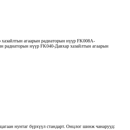
р хазайлтын агаарын радиаторын нүүр FK008A-
рын радиаторын нүүр FK040-Давхар хазайлтын агаарын
агаан нунтаг бүрхүүл стандарт. Онцлог шинж чанарууд: