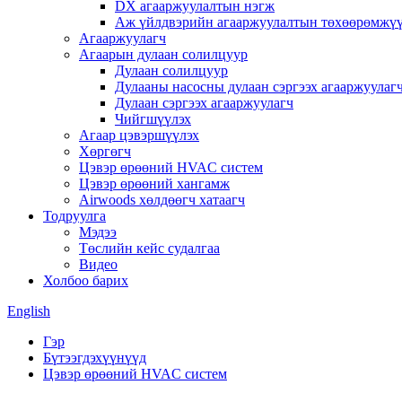
DX агааржуулалтын нэгж
Аж үйлдвэрийн агааржуулалтын төхөөрөмжү
Агааржуулагч
Агаарын дулаан солилцуур
Дулаан солилцуур
Дулааны насосны дулаан сэргээх агааржуулаг
Дулаан сэргээх агааржуулагч
Чийгшүүлэх
Агаар цэвэршүүлэх
Хөргөгч
Цэвэр өрөөний HVAC систем
Цэвэр өрөөний хангамж
Airwoods хөлдөөгч хатаагч
Тодруулга
Мэдээ
Төслийн кейс судалгаа
Видео
Холбоо барих
English
Гэр
Бүтээгдэхүүнүүд
Цэвэр өрөөний HVAC систем