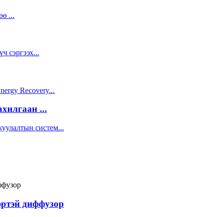
илгаан ...
эртэй диффузор