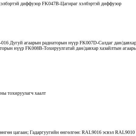
хэлбэртэй диффузор FK047B-Цагираг хэлбэртэй диффузор
016 Дугуй агаарын радиаторын нүүр FK007D-Салдаг дан/давха
аторын нүүр FK008B-Тохируулгатай дан/давхар хазайлтын агаа
ны тохируулагч хаалт
нгөн цагаан; Гадаргуугийн өнгөлгөө: RAL9016 эсвэл RAL9010 ц