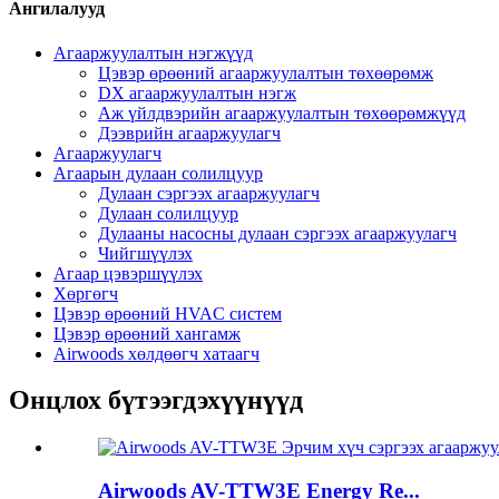
Ангилалууд
Агааржуулалтын нэгжүүд
Цэвэр өрөөний агааржуулалтын төхөөрөмж
DX агааржуулалтын нэгж
Аж үйлдвэрийн агааржуулалтын төхөөрөмжүүд
Дээврийн агааржуулагч
Агааржуулагч
Агаарын дулаан солилцуур
Дулаан сэргээх агааржуулагч
Дулаан солилцуур
Дулааны насосны дулаан сэргээх агааржуулагч
Чийгшүүлэх
Агаар цэвэршүүлэх
Хөргөгч
Цэвэр өрөөний HVAC систем
Цэвэр өрөөний хангамж
Airwoods хөлдөөгч хатаагч
Онцлох бүтээгдэхүүнүүд
Airwoods AV-TTW3E Energy Re...