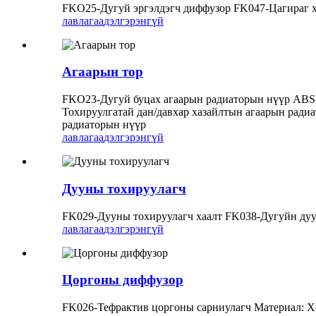
FKO25-Дугуй эргэлдэгч диффузор FK047-Цагираг 
лавлагаа
дэлгэрэнгүй
Агаарын тор
FKO23-Дугуй буцах агаарын радиаторын нүүр ABS-
Тохируулгатай дан/давхар хазайлтын агаарын ради
радиаторын нүүр
лавлагаа
дэлгэрэнгүй
Дууны тохируулагч
FK029-Дууны тохируулагч хаалт FK038-Дугуйн дуу
лавлагаа
дэлгэрэнгүй
Цоргоны диффузор
FK026-Тефрактив цоргоны сарниулагч Материал: Хө