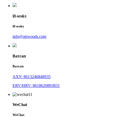
И-мэйл
И-мэйл
info@airwoods.com
Ватсап
Ватсап
АХУ: 8613246848935
ERV/HRV: 8618620893831
WeChat
WeChat