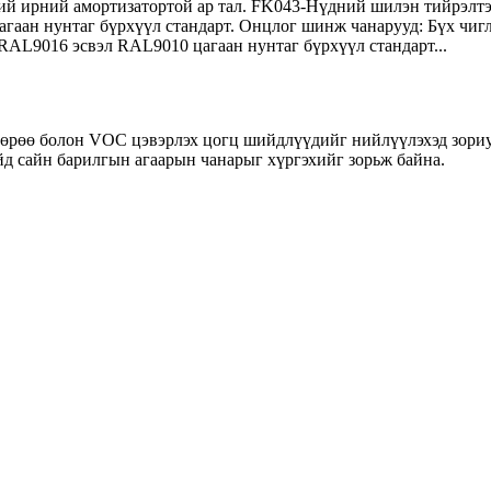
нсний ирний амортизатортой ар тал. FK043-Нүдний шилэн тийрэлт
гаан нунтаг бүрхүүл стандарт. Онцлог шинж чанарууд: Бүх чигл
RAL9016 эсвэл RAL9010 цагаан нунтаг бүрхүүл стандарт...
 өрөө болон VOC цэвэрлэх цогц шийдлүүдийг нийлүүлэхэд зориу
йд сайн барилгын агаарын чанарыг хүргэхийг зорьж байна.