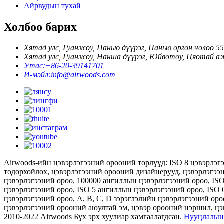
Айрвудын тухай
Холбоо барих
Хятад улс, Гуанжоу, Панью дүүрэг, Панью өргөн чөлөө 55
Хятад улс, Гуанжоу, Нанша дүүрэг, Юйвотоу, Цяотай аж 
Утас:
+86-20-39141701
И-мэйл:
info@airwoods.com
Airwoods-ийн цэвэрлэгээний өрөөний төрлүүд: ISO 8 цэвэрлэг
тодорхойлох, цэвэрлэгээний өрөөний дизайнерууд, цэвэрлэгээ
цэвэрлэгээний өрөө, 100000 ангиллын цэвэрлэгээний өрөө, IS
цэвэрлэгээний өрөө, ISO 5 ангиллын цэвэрлэгээний өрөө, ISO 
цэвэрлэгээний өрөө, А, В, С, D зэрэглэлийн цэвэрлэгээний өр
цэвэрлэгээний өрөөний аюултай эм, цэвэр өрөөний нэршил, ц
2010-2022 Airwoods Бүх эрх хуулиар хамгаалагдсан.
Нууцлалын