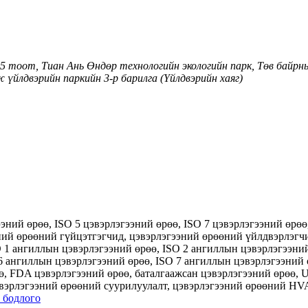
5 тоот, Тиан Ань Өндөр технологийн экологийн парк, Төв байрн
үйлдвэрийн паркийн 3-р барилга (Үйлдвэрийн хаяг)
ээний өрөө, ISO 5 цэвэрлэгээний өрөө, ISO 7 цэвэрлэгээний өр
ний өрөөний гүйцэтгэгчид, цэвэрлэгээний өрөөний үйлдвэрлэгч
O 1 ангиллын цэвэрлэгээний өрөө, ISO 2 ангиллын цэвэрлэгээни
6 ангиллын цэвэрлэгээний өрөө, ISO 7 ангиллын цэвэрлэгээний 
өө, FDA цэвэрлэгээний өрөө, баталгаажсан цэвэрлэгээний өрөө,
эвэрлэгээний өрөөний суурилуулалт, цэвэрлэгээний өрөөний HV
 бодлого