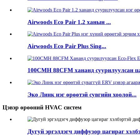
Airwoods Eco Pair 1.2 ханын ...
Airwoods Eco Pair Plus Sing...
100CMH 88CFM хананд суурилуулсан цах
Эко Линк нэг өрөөтэй сувгийн хоолой...
Цэвэр өрөөний HVAC систем
Дугуй эргэлдэгч диффузор цагираг хэлб