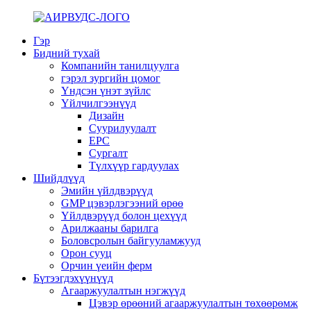
Гэр
Бидний тухай
Компанийн танилцуулга
гэрэл зургийн цомог
Үндсэн үнэт зүйлс
Үйлчилгээнүүд
Дизайн
Суурилуулалт
EPC
Сургалт
Түлхүүр гардуулах
Шийдлүүд
Эмийн үйлдвэрүүд
GMP цэвэрлэгээний өрөө
Үйлдвэрүүд болон цехүүд
Арилжааны барилга
Боловсролын байгууламжууд
Орон сууц
Орчин үеийн ферм
Бүтээгдэхүүнүүд
Агааржуулалтын нэгжүүд
Цэвэр өрөөний агааржуулалтын төхөөрөмж