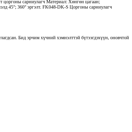
эт цоргоны сарниулагч Материал: Хөнгөн цагаан;
элд 45°; 360° эргэлт. FK048-DK-S Цоргоны сарниулагч
лагдсан. Бид эрчим хүчний хэмнэлттэй бүтээгдэхүүн, оновчтой