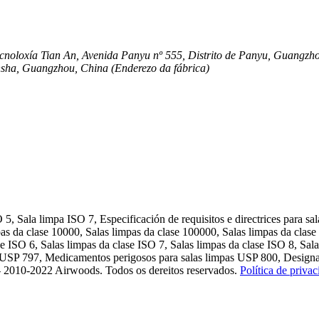
Tecnoloxía Tian An, Avenida Panyu nº 555, Distrito de Panyu, Guangzh
ansha, Guangzhou, China (Enderezo da fábrica)
, Sala limpa ISO 7, Especificación de requisitos e directrices para sal
pas da clase 10000, Salas limpas da clase 100000, Salas limpas da clase
se ISO 6, Salas limpas da clase ISO 7, Salas limpas da clase ISO 8, Sal
s USP 797, Medicamentos perigosos para salas limpas USP 800, Designac
 - 2010-2022 Airwoods. Todos os dereitos reservados.
Política de priva