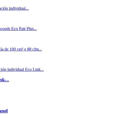
k...
anel