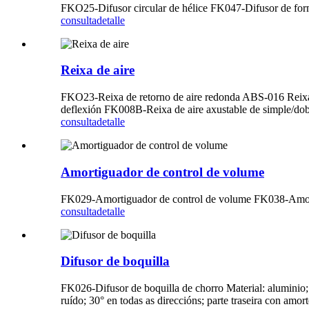
FKO25-Difusor circular de hélice FK047-Difusor de fo
consulta
detalle
Reixa de aire
FKO23-Reixa de retorno de aire redonda ABS-016 Reixa 
deflexión FK008B-Reixa de aire axustable de simple/dob
consulta
detalle
Amortiguador de control de volume
FK029-Amortiguador de control de volume FK038-Amort
consulta
detalle
Difusor de boquilla
FK026-Difusor de boquilla de chorro Material: aluminio;
ruído; 30° en todas as direccións; parte traseira con am