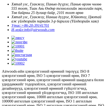
Хятад улс, Гуанжоу, Панью дүүрэг, Панью өргөн чөлөө
555 тоот, Тиан Ань Өндөр технологийн экологийн парк,
Төв байрны 25 дугаар байр, 2101 тоот өрөө
Хятад улс, Гуанжоу, Нанша дүүрэг, Юйвотоу, Цяотай
аж үйлдвэрийн паркийн 3-р барилга (Үйлдвэрийн хаяг)
Утас:
+86-20-39141701
И-мэйл:
info@airwoods.com
Airwoods-ийн цэвэрлэгээний өрөөний төрлүүд: ISO 8
цэвэрлэгээний өрөө, ISO 5 цэвэрлэгээний өрөө, ISO 7
цэвэрлэгээний өрөө, цэвэрлэгээний өрөөний шаардлага болон
удирдамжийг тодорхойлох, цэвэрлэгээний өрөөний
дизайнерууд, цэвэрлэгээний өрөөний гүйцэтгэгчид,
цэвэрлэгээний өрөөний үйлдвэрлэгчид, ISO 100 ангиллын
цэвэрлэгээний өрөө, 10000 ангиллын цэвэрлэгээний өрөө,
100000 ангиллын цэвэрлэгээний өрөө, ISO 1 ангиллын
цэвэрлэгээний өрөө, ISO 2 ангиллын цэвэрлэгээний өрөө, ISO