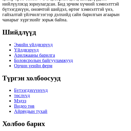
нийлүүлэхэд зориулагдсан. Бид эрчим хүчний хэмнэлттэй
бүтээгдэхүүн, оновчтой шийдэл, өртөг хэмнэлттэй үнэ,
гайхалтай үйлчилгээгээр дэлхийд сайн барилгын агаарын
чанарыг хүргэхийг зорьж байна.
Шийдлүүд
Эмийн үйлдвэрүүд
Үйлдвэрүүд
Арилжааны барилга
Боловсролын байгууламжууд
Орчин үеийн ферм
Түргэн холбоосууд
Бүтээгдэхүүнүүд
төслүүд
Мэдээ
Видео төв
Айрвудын тухай
Холбоо барих