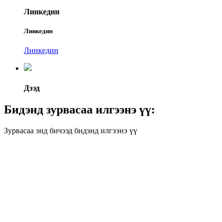
Линкедин
Линкедин
Линкедин
Дээд
Бидэнд зурвасаа илгээнэ үү:
Зурвасаа энд бичээд бидэнд илгээнэ үү