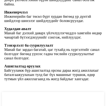
байна.
Инженерчлэл
Инженерийн баг төсөл бүрт хурдан бөгөөд үр дүнтэй
шийдлээр шинэлэг шийдлүүдийг боловсруулдаг.
Худалдан авалт
Манай баг дэлхий даяарх үйлчлүүлэгчиддээ хамгийн өндөр
чанартай бүтээгдэхүүнийг сонгож, нийлүүлдэг.
Тээвэрлэлт ба суурилуулалт
Манай баг зардал багатай, цаг тухайд нь хүргэлтийг санал
болгодог бөгөөд үүнээс гадна төслийн суурилуулалтыг
санал болгодог.
Ашиглалтад оруулах
Байгууламж бүр ашиглалтад орсны дараа жигд ажиллахыг
баталгаажуулахын тулд баг бүх машиныг туршиж, өдөр
тутмын үйл ажиллагаанд нь жигд байдлыг хангадаг.