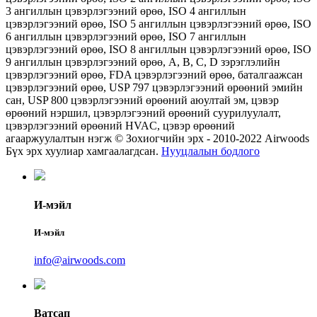
3 ангиллын цэвэрлэгээний өрөө, ISO 4 ангиллын
цэвэрлэгээний өрөө, ISO 5 ангиллын цэвэрлэгээний өрөө, ISO
6 ангиллын цэвэрлэгээний өрөө, ISO 7 ангиллын
цэвэрлэгээний өрөө, ISO 8 ангиллын цэвэрлэгээний өрөө, ISO
9 ангиллын цэвэрлэгээний өрөө, А, В, С, D зэрэглэлийн
цэвэрлэгээний өрөө, FDA цэвэрлэгээний өрөө, баталгаажсан
цэвэрлэгээний өрөө, USP 797 цэвэрлэгээний өрөөний эмийн
сан, USP 800 цэвэрлэгээний өрөөний аюултай эм, цэвэр
өрөөний нэршил, цэвэрлэгээний өрөөний суурилуулалт,
цэвэрлэгээний өрөөний HVAC, цэвэр өрөөний
агааржуулалтын нэгж © Зохиогчийн эрх - 2010-2022 Airwoods
Бүх эрх хуулиар хамгаалагдсан.
Нууцлалын бодлого
И-мэйл
И-мэйл
info@airwoods.com
Ватсап