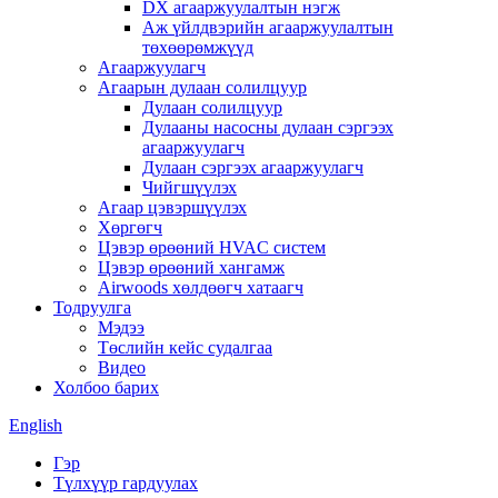
DX агааржуулалтын нэгж
Аж үйлдвэрийн агааржуулалтын
төхөөрөмжүүд
Агааржуулагч
Агаарын дулаан солилцуур
Дулаан солилцуур
Дулааны насосны дулаан сэргээх
агааржуулагч
Дулаан сэргээх агааржуулагч
Чийгшүүлэх
Агаар цэвэршүүлэх
Хөргөгч
Цэвэр өрөөний HVAC систем
Цэвэр өрөөний хангамж
Airwoods хөлдөөгч хатаагч
Тодруулга
Мэдээ
Төслийн кейс судалгаа
Видео
Холбоо барих
English
Гэр
Түлхүүр гардуулах