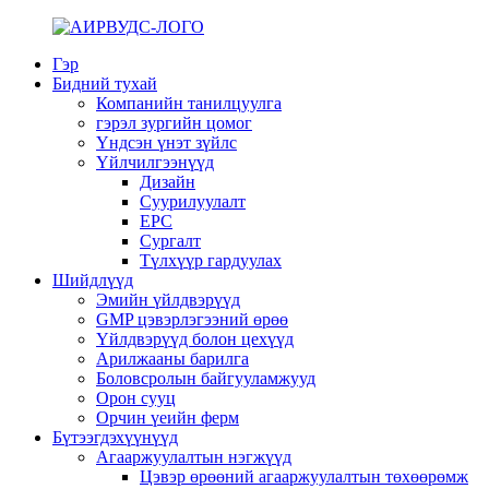
Гэр
Бидний тухай
Компанийн танилцуулга
гэрэл зургийн цомог
Үндсэн үнэт зүйлс
Үйлчилгээнүүд
Дизайн
Суурилуулалт
EPC
Сургалт
Түлхүүр гардуулах
Шийдлүүд
Эмийн үйлдвэрүүд
GMP цэвэрлэгээний өрөө
Үйлдвэрүүд болон цехүүд
Арилжааны барилга
Боловсролын байгууламжууд
Орон сууц
Орчин үеийн ферм
Бүтээгдэхүүнүүд
Агааржуулалтын нэгжүүд
Цэвэр өрөөний агааржуулалтын төхөөрөмж