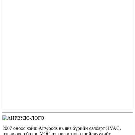
2007 оноос хойш Airwoods нь янз бүрийн салбарт HVAC,
цэвэр өрөө болон VOC цэвэрлэх цогц шийдлүүдийг