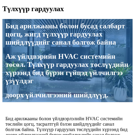
Түлхүүр гардуулах
Бид арилжааны болон бусад салбарт
цогц, жигд түлхүүр гардуулах
шийдлүүдийг санал болгож байна
Аж үйлдвэрийн HVAC системийн
төсөл. Түлхүүр гардуулах төслүүдийн
хүрээнд бид бүрэн гүйцэд үйлчилгээ
үзүүлдэг
доорх үйлчилгээний шийдлүүд.
Бид арилжааны болон үйлдвэрлэлийн HVAC системийн
төслийн цогц, тасралтгүй бэлэн шийдлүүдийг санал
болгож байна. Түлхүүр гардуулах төслүүдийн хүрээнд бид
доорх үйлчилгээний бүрэн шийдлүүдийг санал болгож