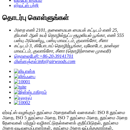
வீடியோ மையம்
ஏர்வுட்ஸ் பற்றி
தொடர்பு கொள்ளுங்கள்
அறை எண் 2101, தலைமையக மையக் கட்டிடம் எண் 25,
தியான் ஆன் உயர் தொழில்நுட்ப சூழலியல் பூங்கா, எண் 555
பன்யு அவென்யூ, பன்யு மாவட்டம், குவாங்சோ, சீனா
கட்டிடம் 3, கியோடாய் தொழிற்பூங்கா, யுவோடோ, நான்ஷா
மாவட்டம், குவாங்சோ, சீனா (தொழிற்சாலை முகவரி)
தொலைபேசி:
+86-20-39141701
மின்னஞ்சல்:
info@airwoods.com
ஏர்வுட்ஸ் வழங்கும் தூய்மை அறைகளின் வகைகள்: ISO 8 தூய்மை
அறை, ISO 5 தூய்மை அறை, ISO 7 தூய்மை அறை, தூய்மை அறை
தேவைகள் மற்றும் வழிகாட்டுதல்களைக் குறிப்பிடுதல், தூய்மை
அறை வடிவமைப்பாளர்கள், தூய்மை அறை ஒப்பந்ததாரர்கள்,