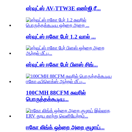
ஏர்வுட்ஸ் AV-TTW3E எனர்ஜி ரீ...
ஏர்வுட்ஸ் ஈகோ பேர் 1.2 வால் ...
ஏர்வுட்ஸ் ஈகோ பேர் பிளஸ் சிங்...
100CMH 88CFM சுவரில்
பொருத்தக்கூடிய...
ஈகோ லிங்க் ஒற்றை அறை குழாய்...