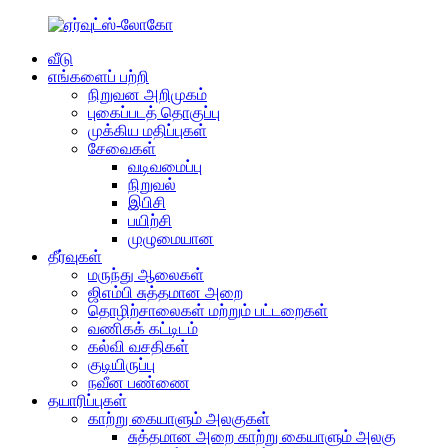
வீடு
எங்களைப் பற்றி
நிறுவன அறிமுகம்
புகைப்படத் தொகுப்பு
முக்கிய மதிப்புகள்
சேவைகள்
வடிவமைப்பு
நிறுவல்
இபிசி
பயிற்சி
முழுமையான
தீர்வுகள்
மருந்து ஆலைகள்
ஜிஎம்பி சுத்தமான அறை
தொழிற்சாலைகள் மற்றும் பட்டறைகள்
வணிகக் கட்டிடம்
கல்வி வசதிகள்
குடியிருப்பு
நவீன பண்ணை
தயாரிப்புகள்
காற்று கையாளும் அலகுகள்
சுத்தமான அறை காற்று கையாளும் அலகு