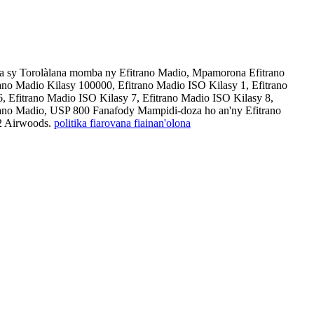
ra sy Torolàlana momba ny Efitrano Madio, Mpamorona Efitrano
no Madio Kilasy 100000, Efitrano Madio ISO Kilasy 1, Efitrano
, Efitrano Madio ISO Kilasy 7, Efitrano Madio ISO Kilasy 8,
rano Madio, USP 800 Fanafody Mampidi-doza ho an'ny Efitrano
2 Airwoods.
politika fiarovana fiainan'olona