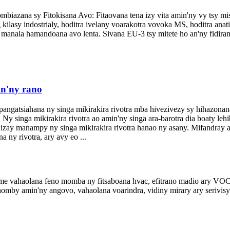
iazana sy Fitokisana Avo: Fitaovana tena izy vita amin'ny vy tsy mi
asy indostrialy, hoditra ivelany voarakotra vovoka MS, hoditra anat
 manala hamandoana avo lenta. Sivana EU-3 tsy mitete ho an'ny fidira
in'ny rano
angatsiahana ny singa mikirakira rivotra mba hivezivezy sy hihazonana
Ny singa mikirakira rivotra ao amin'ny singa ara-barotra dia boaty leh
hafa izay manampy ny singa mikirakira rivotra hanao ny asany. Mifandray
 ny rivotra, ary avy eo ...
 vahaolana feno momba ny fitsaboana hvac, efitrano madio ary VOC h
homby amin'ny angovo, vahaolana voarindra, vidiny mirary ary serivisy 