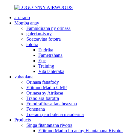
an-trano
Momba anay
Fampidirana ny orinasa
galerian-tsary
Soatoavina fototra
tolotra
Endrika
Fametrahana
Epc
Training
Vita tanteraka
vahaolana
Orinasa fanafody
Efitrano Madio GMP
Orinasa sy Atrikasa
Trano ara-barotra
Fotodrafitrasa fanabeazana
Fonenana
Toeram-pambolena maoderina
Products
Singa fitantanana rivotra
Efitrano Madio ho an'ny Fitantanana Rivotra