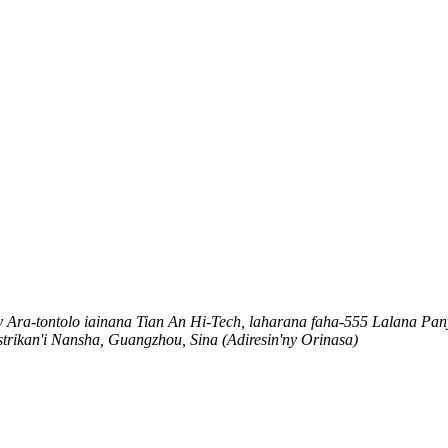
y Ara-tontolo iainana Tian An Hi-Tech, laharana faha-555 Lalana Pan
strikan'i Nansha, Guangzhou, Sina (Adiresin'ny Orinasa)