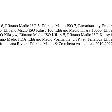
 8, Efitrano Madio ISO 5, Efitrano Madio ISO 7, Famaritana ny Fepet
Efitrano Madio ISO Kilasy 100, Efitrano Madio Kilasy 10000, Efitra
O Kilasy 4, Efitrano Madio ISO Kilasy 5, Efitrano Madio ISO Kilasy 6
fitrano Madio FDA, Efitrano Madio Voamarina, USP 797 Fanafody Efit
tantanana Rivotra Efitrano Madio © Zo rehetra voatokana - 2010-202