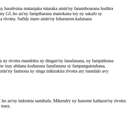
sy harafesina matanjaka miaraka amin'ny fanamboarana hoditra
iny GI..ho an'ny fampiharana manokana toy ny sakafo sy
na rivotra. Safidy maro amin'ny loharanon-kafanana
 ny rivotra mandritra ny dingan'ny fanafanana, ny fampidirana
ibe izay ahitana kodiarana fanafanana sy fampangatsiahana,
 amin'ny fantsona ny singa mikirakira rivotra ary mandalo avy
o an'ny indostria samihafa. Mikendry ny hanome kalitaon'ny rivotra
tsara.