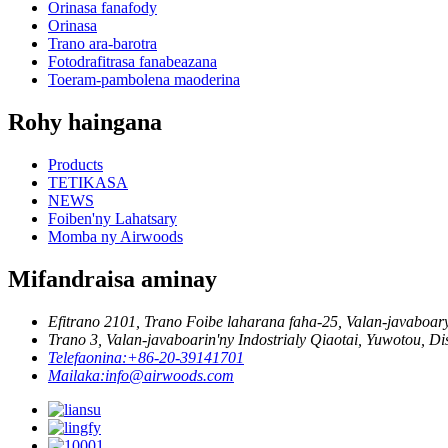
Orinasa fanafody
Orinasa
Trano ara-barotra
Fotodrafitrasa fanabeazana
Toeram-pambolena maoderina
Rohy haingana
Products
TETIKASA
NEWS
Foiben'ny Lahatsary
Momba ny Airwoods
Mifandraisa aminay
Efitrano 2101, Trano Foibe laharana faha-25, Valan-javaboar
Trano 3, Valan-javaboarin'ny Indostrialy Qiaotai, Yuwotou, Di
Telefaonina:
+86-20-39141701
Mailaka:
info@airwoods.com