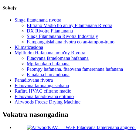
Sokajy
Singa fitantanana rivotra
Efitrano Madio ho an'ny Fitantanana Rivotra
DX Rivotra Fitantanana
Singa Fitantanana Rivotra Indostrialy
Fampangatsiahana rivotra eo an-tampon-trano
Klimatizasiona
Mpifindra Hafanana amin'ny Rivotra
Fitaovana famelomana hafanana
Mpifanakalo hafanana
Paompy hafanana, fitaovana famerenana hafanana
Fanalana hamandoana
Fanadiovana rivotra
Fitaovana fampangatsiahana
Rafitra HVAC efitrano madio
Fitaovana fanadiovana efitrano
Airwoods Freeze Drying Machine
Vokatra nasongadina