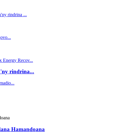
y rindrina...
nalana Hamandoana