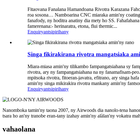
Fitaovana Fanalana Hamandoana Rivotra Karazana Fahomb
roa sosona… Namboarina CNC miaraka amin'ny coating kil
fanafody, ny hoditra anatiny dia mety ho SS. Fahafahana
famerenana:- herinaratra, etona, flui thermic...
Enquiry
antsipirihany
Singa fikirakirana rivotra mangatsiaka am
Miara-miasa amin'ny tilikambo fampangatsiahana sy famp
rivotra, ary ny fampangatsiahana na ny fanamafisam-peo. 
mpitsoka rivotra, fitoeran-javatra, efitrano, ary singa 
amin'ny singa mikirakira rivotra mankany amin'ny fantsona
Enquiry
antsipirihany
Nanomboka tamin'ny taona 2007, ny Airwoods dia nanolo-tena hanome
tsara ho an'ny tranobe eran-tany izahay amin'ny alàlan'ny vokatra ma
vahaolana