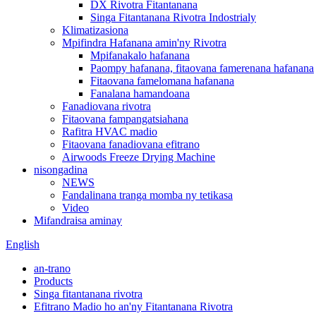
DX Rivotra Fitantanana
Singa Fitantanana Rivotra Indostrialy
Klimatizasiona
Mpifindra Hafanana amin'ny Rivotra
Mpifanakalo hafanana
Paompy hafanana, fitaovana famerenana hafanana
Fitaovana famelomana hafanana
Fanalana hamandoana
Fanadiovana rivotra
Fitaovana fampangatsiahana
Rafitra HVAC madio
Fitaovana fanadiovana efitrano
Airwoods Freeze Drying Machine
nisongadina
NEWS
Fandalinana tranga momba ny tetikasa
Video
Mifandraisa aminay
English
an-trano
Products
Singa fitantanana rivotra
Efitrano Madio ho an'ny Fitantanana Rivotra