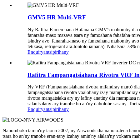
GMV5 HR Multi-VRF
Ny Rafitra Famerenana Hafanana GMV5 mahomby dia maneh
fanaraha-maso mazava tsara ny famoahana fahafaha-mivez
tsindry avo, fanaraha-maso ny famoahana mahomby avo le
tetikasa, refrigerant ara-tontolo iainana). Nihatsara 78
Enquiry
antsipirihany
Rafitra Fampangatsiahana Rivotra VRF Inv
Ny VRF (Fampangatsiahana rivotra mifandray maro) dia k
fampangatsiahana rivotra voalohany izay mampifandray s
rivotra mangatsiaka ary ny lafiny anatiny dia mampiasa 
salantsalany ary tranobe ho an'ny daholobe sasany. Toet
Enquiry
antsipirihany
Nanomboka tamin'ny taona 2007, ny Airwoods dia nanolo-tena hanome
tsara ho an'ny tranobe eran-tany izahay amin'ny alàlan'ny vokatra ma