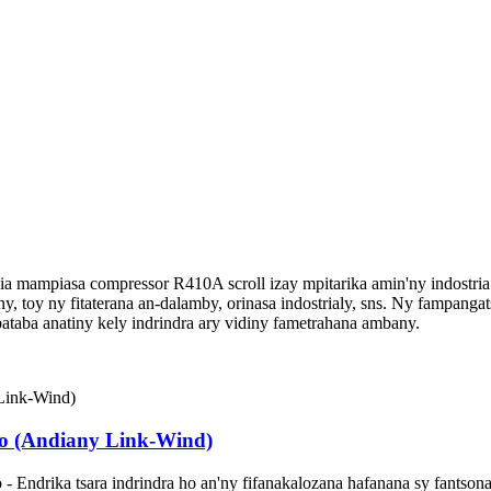
ia mampiasa compressor R410A scroll izay mpitarika amin'ny indostri
y, toy ny fitaterana an-dalamby, orinasa indostrialy, sns. Ny fampangat
bataba anatiny kely indrindra ary vidiny fametrahana ambany.
no (Andiany Link-Wind)
 - Endrika tsara indrindra ho an'ny fifanakalozana hafanana sy fantso