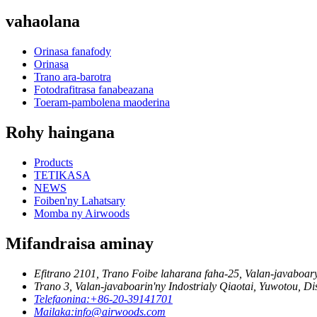
vahaolana
Orinasa fanafody
Orinasa
Trano ara-barotra
Fotodrafitrasa fanabeazana
Toeram-pambolena maoderina
Rohy haingana
Products
TETIKASA
NEWS
Foiben'ny Lahatsary
Momba ny Airwoods
Mifandraisa aminay
Efitrano 2101, Trano Foibe laharana faha-25, Valan-javaboar
Trano 3, Valan-javaboarin'ny Indostrialy Qiaotai, Yuwotou, Di
Telefaonina:
+86-20-39141701
Mailaka:
info@airwoods.com