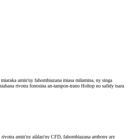
a miaraka amin'ny fahombiazana miasa milamina, ny singa
siahana rivotra fonosina an-tampon-trano Holtop no safidy tsara
na rivotra amin'ny alàlan'ny CFD, fahombiazana ambony ary