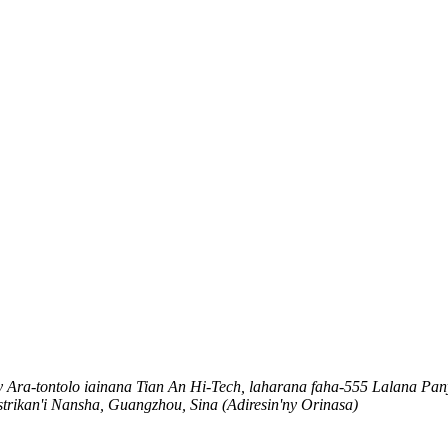
y Ara-tontolo iainana Tian An Hi-Tech, laharana faha-555 Lalana Pan
strikan'i Nansha, Guangzhou, Sina (Adiresin'ny Orinasa)