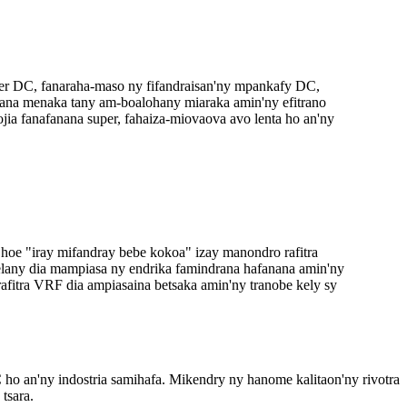
er DC, fanaraha-maso ny fifandraisan'ny mpankafy DC,
njana menaka tany am-boalohany miaraka amin'ny efitrano
jia fanafanana super, fahaiza-miovaova avo lenta ho an'ny
hoe "iray mifandray bebe kokoa" izay manondro rafitra
velany dia mampiasa ny endrika famindrana hafanana amin'ny
rafitra VRF dia ampiasaina betsaka amin'ny tranobe kely sy
o an'ny indostria samihafa. Mikendry ny hanome kalitaon'ny rivotra
tsara.