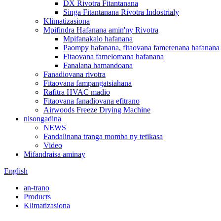
DX Rivotra Fitantanana
Singa Fitantanana Rivotra Indostrialy
Klimatizasiona
Mpifindra Hafanana amin'ny Rivotra
Mpifanakalo hafanana
Paompy hafanana, fitaovana famerenana hafanana
Fitaovana famelomana hafanana
Fanalana hamandoana
Fanadiovana rivotra
Fitaovana fampangatsiahana
Rafitra HVAC madio
Fitaovana fanadiovana efitrano
Airwoods Freeze Drying Machine
nisongadina
NEWS
Fandalinana tranga momba ny tetikasa
Video
Mifandraisa aminay
English
an-trano
Products
Klimatizasiona