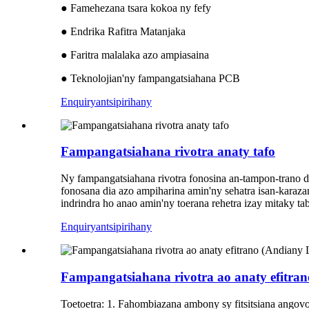
● Famehezana tsara kokoa ny fefy
● Endrika Rafitra Matanjaka
● Faritra malalaka azo ampiasaina
● Teknolojian'ny fampangatsiahana PCB
Enquiry
antsipirihany
Fampangatsiahana rivotra anaty tafo
Ny fampangatsiahana rivotra fonosina an-tampon-trano d
fonosana dia azo ampiharina amin'ny sehatra isan-karazan
indrindra ho anao amin'ny toerana rehetra izay mitaky ta
Enquiry
antsipirihany
Fampangatsiahana rivotra ao anaty efitra
Toetoetra: 1. Fahombiazana ambony sy fitsitsiana angovo