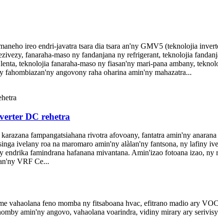
o ireo endri-javatra tsara dia tsara an'ny GMV5 (teknolojia invert
ivezy, fanaraha-maso ny fandanjana ny refrigerant, teknolojia fanda
nta, teknolojia fanaraha-maso ny fiasan'ny mari-pana ambany, teknolo
% ny fahombiazan'ny angovony raha oharina amin'ny mahazatra...
erter DC rehetra
arazana fampangatsiahana rivotra afovoany, fantatra amin'ny anarana 
inga ivelany roa na maromaro amin'ny alàlan'ny fantsona, ny lafiny i
ny endrika famindrana hafanana mivantana. Amin'izao fotoana izao, ny 
ran'ny VRF Ce...
 vahaolana feno momba ny fitsaboana hvac, efitrano madio ary VOC h
homby amin'ny angovo, vahaolana voarindra, vidiny mirary ary serivisy 