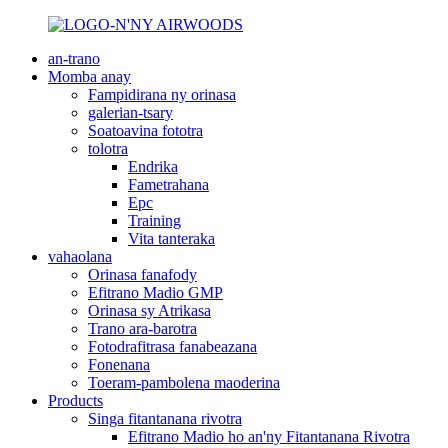
an-trano
Momba anay
Fampidirana ny orinasa
galerian-tsary
Soatoavina fototra
tolotra
Endrika
Fametrahana
Epc
Training
Vita tanteraka
vahaolana
Orinasa fanafody
Efitrano Madio GMP
Orinasa sy Atrikasa
Trano ara-barotra
Fotodrafitrasa fanabeazana
Fonenana
Toeram-pambolena maoderina
Products
Singa fitantanana rivotra
Efitrano Madio ho an'ny Fitantanana Rivotra