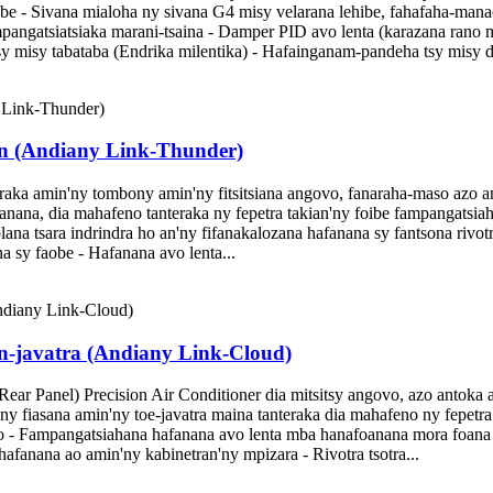
e - Sivana mialoha ny sivana G4 misy velarana lehibe, fahafaha-manao
pangatsiatsiaka marani-tsaina - Damper PID avo lenta (karazana rano
 misy tabataba (Endrika milentika) - Hafainganam-pandeha tsy misy di
on (Andiany Link-Thunder)
aka amin'ny tombony amin'ny fitsitsiana angovo, fanaraha-maso azo ant
anana, dia mahafeno tanteraka ny fepetra takian'ny foibe fampangatsia
lana tsara indrindra ho an'ny fifanakalozana hafanana sy fantsona riv
 sy faobe - Hafanana avo lenta...
an-javatra (Andiany Link-Cloud)
ar Panel) Precision Air Conditioner dia mitsitsy angovo, azo antoka a
y fiasana amin'ny toe-javatra maina tanteraka dia mahafeno ny fepetra
vo - Fampangatsiahana hafanana avo lenta mba hanafoanana mora foana n
fanana ao amin'ny kabinetran'ny mpizara - Rivotra tsotra...