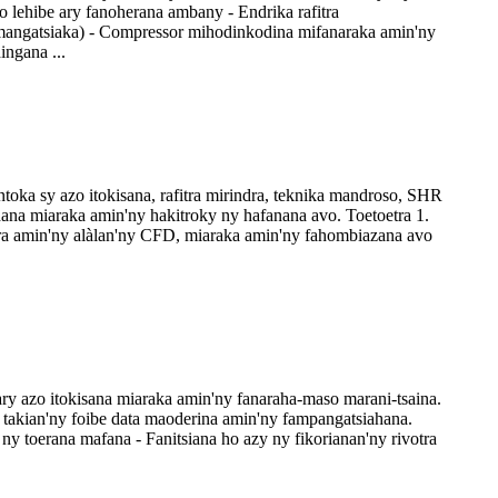
 lehibe ary fanoherana ambany - Endrika rafitra
 mangatsiaka) - Compressor mihodinkodina mifanaraka amin'ny
ngana ...
oka sy azo itokisana, rafitra mirindra, teknika mandroso, SHR
hana miaraka amin'ny hakitroky ny hafanana avo. Toetoetra 1.
otra amin'ny alàlan'ny CFD, miaraka amin'ny fahombiazana avo
ry azo itokisana miaraka amin'ny fanaraha-maso marani-tsaina.
 takian'ny foibe data maoderina amin'ny fampangatsiahana.
y toerana mafana - Fanitsiana ho azy ny fikorianan'ny rivotra