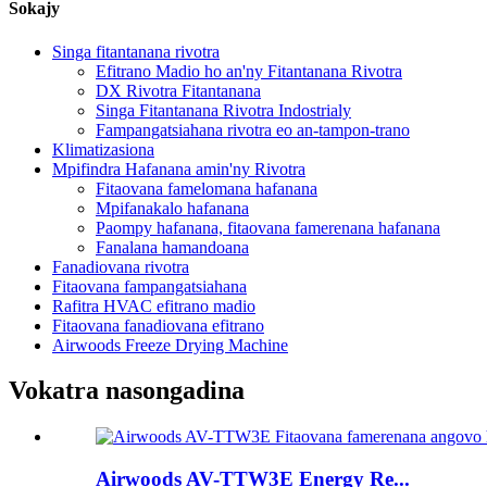
Sokajy
Singa fitantanana rivotra
Efitrano Madio ho an'ny Fitantanana Rivotra
DX Rivotra Fitantanana
Singa Fitantanana Rivotra Indostrialy
Fampangatsiahana rivotra eo an-tampon-trano
Klimatizasiona
Mpifindra Hafanana amin'ny Rivotra
Fitaovana famelomana hafanana
Mpifanakalo hafanana
Paompy hafanana, fitaovana famerenana hafanana
Fanalana hamandoana
Fanadiovana rivotra
Fitaovana fampangatsiahana
Rafitra HVAC efitrano madio
Fitaovana fanadiovana efitrano
Airwoods Freeze Drying Machine
Vokatra nasongadina
Airwoods AV-TTW3E Energy Re...