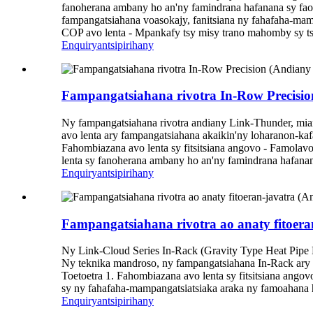
fanoherana ambany ho an'ny famindrana hafanana sy faob
fampangatsiahana voasokajy, fanitsiana ny fahafaha-mam
COP avo lenta - Mpankafy tsy misy trano mahomby sy tsy
Enquiry
antsipirihany
Fampangatsiahana rivotra In-Row Precisi
Ny fampangatsiahana rivotra andiany Link-Thunder, miar
avo lenta ary fampangatsiahana akaikin'ny loharanon-kaf
Fahombiazana avo lenta sy fitsitsiana angovo - Famolavo
lenta sy fanoherana ambany ho an'ny famindrana hafanana
Enquiry
antsipirihany
Fampangatsiahana rivotra ao anaty fitoer
Ny Link-Cloud Series In-Rack (Gravity Type Heat Pipe Re
Ny teknika mandroso, ny fampangatsiahana In-Rack ary n
Toetoetra 1. Fahombiazana avo lenta sy fitsitsiana ango
sy ny fahafaha-mampangatsiatsiaka araka ny famoahana ha
Enquiry
antsipirihany