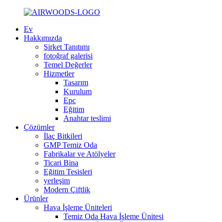
Ev
Hakkımızda
Şirket Tanıtımı
fotoğraf galerisi
Temel Değerler
Hizmetler
Tasarım
Kurulum
Epc
Eğitim
Anahtar teslimi
Çözümler
İlaç Bitkileri
GMP Temiz Oda
Fabrikalar ve Atölyeler
Ticari Bina
Eğitim Tesisleri
yerleşim
Modern Çiftlik
Ürünler
Hava İşleme Üniteleri
Temiz Oda Hava İşleme Ünitesi