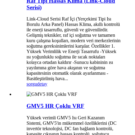
Raf Tipi Hassas Klima (Link-Cloud
Serisi)
Link-Cloud Serisi Raf İçi (Yerçekimi Tipi Isı
Borulu Arka Panel) Hassas Klima, akıllı kontrolü
ile enerji tasarruflu, güvenli ve güvenilirdir.
Gelişmiş teknikler, raf içi soğutma ve tamamen
kuru çalışma koşulları, modern veri merkezlerinin
soğutma gereksinimlerini karşılar. Özellikler 1.
Yüksek Verimlilik ve Enerji Tasarrufu -Yüksek
ısı yoğunluklu soğutma ile sıcak noktaları
kolayca ortadan kaldırır -Sunucu kabininin ısı
yayılımına göre hava akışının ve soğutma
kapasitesinin otomatik olarak ayarlanması -
Basitleştirilmiş hava...
sorgu
detay
GMV5 HR Çoklu VRF
Yüksek verimli GMV5 Isı Geri Kazanım
Sistemi, GMV5'in mükemmel özelliklerini (DC
invertör teknolojisi, DC fan bağlantı kontrolü,
kapasite çıkışının hassas kontrolü, soğutucu