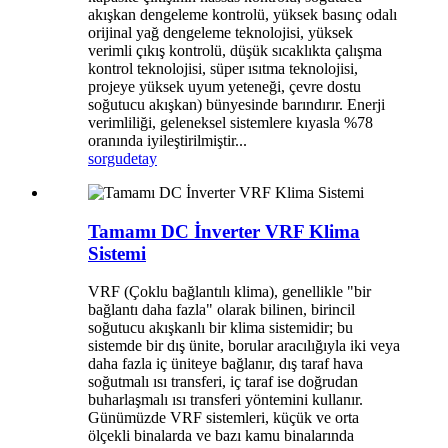
akışkan dengeleme kontrolü, yüksek basınç odalı
orijinal yağ dengeleme teknolojisi, yüksek
verimli çıkış kontrolü, düşük sıcaklıkta çalışma
kontrol teknolojisi, süper ısıtma teknolojisi,
projeye yüksek uyum yeteneği, çevre dostu
soğutucu akışkan) bünyesinde barındırır. Enerji
verimliliği, geleneksel sistemlere kıyasla %78
oranında iyileştirilmiştir...
sorgu
detay
Tamamı DC İnverter VRF Klima
Sistemi
VRF (Çoklu bağlantılı klima), genellikle "bir
bağlantı daha fazla" olarak bilinen, birincil
soğutucu akışkanlı bir klima sistemidir; bu
sistemde bir dış ünite, borular aracılığıyla iki veya
daha fazla iç üniteye bağlanır, dış taraf hava
soğutmalı ısı transferi, iç taraf ise doğrudan
buharlaşmalı ısı transferi yöntemini kullanır.
Günümüzde VRF sistemleri, küçük ve orta
ölçekli binalarda ve bazı kamu binalarında