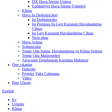
DX Hava İşleme Ünitesi
Endüstriyel Hava İşleme Üniteleri
Klima
Hava Isı Değiştiricileri
Isı Değiştiriciler
Isı Pompası Isı Geri Kazanım Havalandırma
Cihazı
Isı Geri Kazanım Havalandırma Cihazı
Nem alma
Hava Arıtma
Soğutucular
Temiz Oda Isıtma, Havalandırma ve Klima Sistemi
Temiz Oda Malzemeleri
Airwoods Dondurarak Kurutma Makinesi
Öne çıkanlar
Haberler
Projeler Vaka Çalışması
Video
Bize Ulaşın
English
Ev
Ürünler
Klima