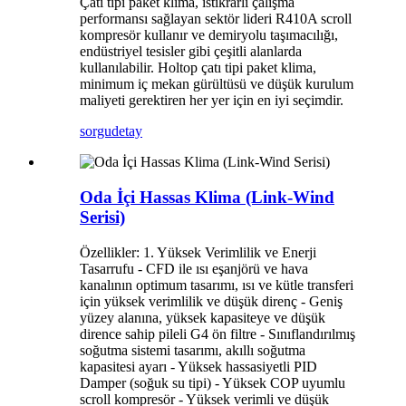
Çatı tipi paket klima, istikrarlı çalışma
performansı sağlayan sektör lideri R410A scroll
kompresör kullanır ve demiryolu taşımacılığı,
endüstriyel tesisler gibi çeşitli alanlarda
kullanılabilir. Holtop çatı tipi paket klima,
minimum iç mekan gürültüsü ve düşük kurulum
maliyeti gerektiren her yer için en iyi seçimdir.
sorgu
detay
Oda İçi Hassas Klima (Link-Wind
Serisi)
Özellikler: 1. Yüksek Verimlilik ve Enerji
Tasarrufu - CFD ile ısı eşanjörü ve hava
kanalının optimum tasarımı, ısı ve kütle transferi
için yüksek verimlilik ve düşük direnç - Geniş
yüzey alanına, yüksek kapasiteye ve düşük
dirence sahip pileli G4 ön filtre - Sınıflandırılmış
soğutma sistemi tasarımı, akıllı soğutma
kapasitesi ayarı - Yüksek hassasiyetli PID
Damper (soğuk su tipi) - Yüksek COP uyumlu
scroll kompresör - Yüksek verimli ve düşük