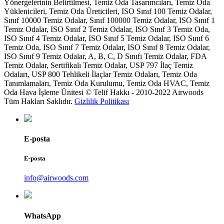
Yönergelerinin Belirtilmesi, Temiz Oda Tasarımcıları, Temiz Oda
Yüklenicileri, Temiz Oda Üreticileri, ISO Sınıf 100 Temiz Odalar,
Sınıf 10000 Temiz Odalar, Sınıf 100000 Temiz Odalar, ISO Sınıf 1
Temiz Odalar, ISO Sınıf 2 Temiz Odalar, ISO Sınıf 3 Temiz Oda,
ISO Sınıf 4 Temiz Odalar, ISO Sınıf 5 Temiz Odalar, ISO Sınıf 6
Temiz Oda, ISO Sınıf 7 Temiz Odalar, ISO Sınıf 8 Temiz Odalar,
ISO Sınıf 9 Temiz Odalar, A, B, C, D Sınıfı Temiz Odalar, FDA
Temiz Odalar, Sertifikalı Temiz Odalar, USP 797 İlaç Temiz
Odaları, USP 800 Tehlikeli İlaçlar Temiz Odaları, Temiz Oda
Tanımlamaları, Temiz Oda Kurulumu, Temiz Oda HVAC, Temiz
Oda Hava İşleme Ünitesi © Telif Hakkı - 2010-2022 Airwoods
Tüm Hakları Saklıdır.
Gizlilik Politikası
E-posta
E-posta
info@airwoods.com
WhatsApp