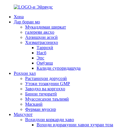
Хона
Дар бораи мо
Муқаддимаи ширкат
галереяи аксҳо
Арзишҳои асосӣ
Хизматрасониҳо
Тарроҳӣ
Насб
Эпс
Омӯзиш
Калиди супоридашуда
Роҳҳои ҳал
Растаниҳои дорусозӣ
Утоқи тозакунии GMP
Заводҳо ва коргоҳҳо
Бинои тиҷоратӣ
Муассисаҳои таълимӣ
Масканӣ
Фермаи муосир
Маҳсулот
Воҳидҳои коркарди ҳаво
Воҳиди идоракунии ҳавои ҳуҷраи тоза