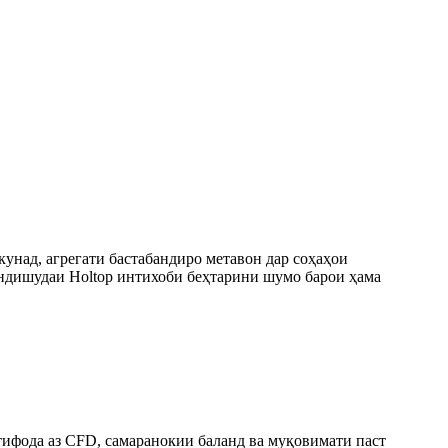
унад, агрегати бастабандиро метавон дар соҳаҳои
андишудаи Holtop интихоби беҳтарини шумо барои ҳама
стифода аз CFD, самаранокии баланд ва муқовимати паст