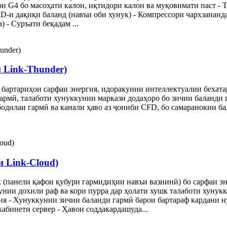
и G4 бо масоҳати калон, иқтидори калон ва муқовимати паст -
D-и дақиқи баланд (навъи оби хунук) - Компрессори чархзананд
 - Суръати беқадам ...
 Link-Thunder)
 бартариҳои сарфаи энергия, идоракунии интеллектуалии бехата
гармӣ, талаботи хунуккунии маркази додаҳоро бо зичии баланди
бодилаи гармӣ ва канали ҳаво аз ҷониби CFD, бо самаранокии ба
и Link-Cloud)
 (панели қафои қубури гармидиҳии навъи вазнинӣ) бо сарфаи эн
унии дохили раф ва кори пурра дар ҳолати хушк талаботи хунук
ия - Хунуккунии зичии баланди гармӣ барои бартараф кардани ну
бинети сервер - Ҳавои соддакардашуда...