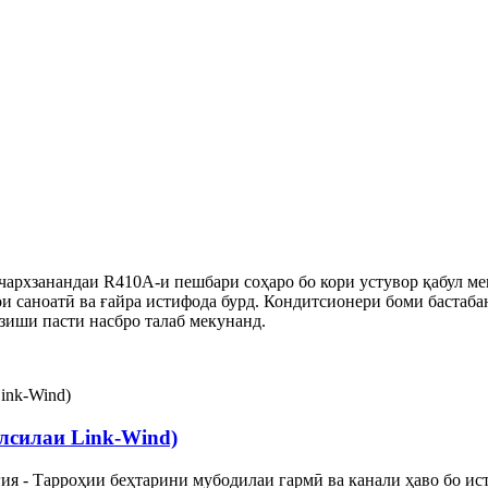
архзанандаи R410A-и пешбари соҳаро бо кори устувор қабул мек
ои саноатӣ ва ғайра истифода бурд. Кондитсионери боми бастаб
рзиши пасти насбро талаб мекунанд.
лсилаи Link-Wind)
гия - Тарроҳии беҳтарини мубодилаи гармӣ ва канали ҳаво бо и