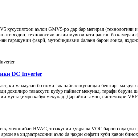
5 хусусиятҳои аълои GMV5-ро дар бар мегирад (технологияи и
инати яхдон, технологияи аслии мувозинати равған бо камераи 
гияи гармкунии фаврӣ, мутобиқшавии баланд барои лоиҳа, яхдон
ики DC Inverter
 аст, ки маъмулан бо номи "як пайвасткунандаи бештар" маъруф 
оҳиди дохилиро тавассути қубур пайваст мекунад, тарафи беруна
ии мустақимро қабул мекунад. Дар айни замон, системаҳои VRF 
ли ҳамаҷонибаи HVAC, тозакунии ҳуҷра ва VOC барои соҳаҳои г
 арзон ва хидматрасонии аъло ба ҷаҳон сифати хуби ҳавои бино