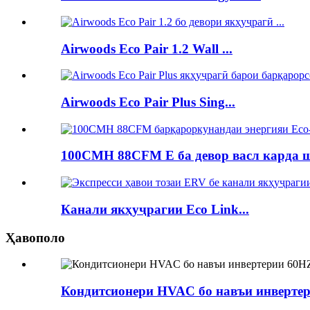
Airwoods Eco Pair 1.2 Wall ...
Airwoods Eco Pair Plus Sing...
100CMH 88CFM E ба девор васл карда шу
Канали якҳуҷрагии Eco Link...
Ҳавополо
Кондитсионери HVAC бо навъи инвертер