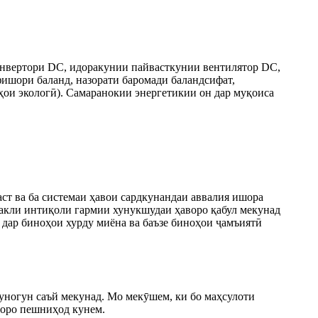
нвертори DC, идоракунии пайвасткунии вентилятор DC,
фишори баланд, назорати баромади баландсифат,
ҳои экологӣ). Самаранокии энергетикии он дар муқоиса
аст ва ба системаи ҳавои сардкунандаи аввалия ишора
 шакли интиқоли гармии хунукшудаи ҳаворо қабул мекунад
дар биноҳои хурду миёна ва баъзе биноҳои ҷамъиятӣ
уногун саъй мекунад. Мо мекӯшем, ки бо маҳсулоти
ҳоро пешниҳод кунем.