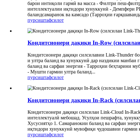
барои интиқоли гармӣ ва масса - Филтри пеш-филтр
интеллектуалии иқтидори хунуккунӣ - Демпфери PI
баландсамаранок ва камсадо (Тарроҳии ғарқшаванда)
пурсиш
тафсилот
Кондитсионери дақиқи In-Row (силсилаи
Кондитсионери дақиқи силсилавии Link-Thunder бо
и ултра баланд ва хунуккунӣ дар наздикии манбаи 
баланд ва сарфаи энергия - Тарроҳии беҳтарини му
- Мушти гармии ултра баланд...
пурсиш
тафсилот
Кондитсионери дақиқи In-Rack (силсила
Кондитсионери дақиқи силсилаи Link-Cloud In-Rack
интеллектуалӣ мебошад. Усулҳои пешрафта, хунукк
Хусусиятҳо 1. Самаранокии баланд ва сарфаи энерг
иқтидори хунуккунӣ мувофиқи ҷудошавии гармии ка
пурсиш
тафсилот