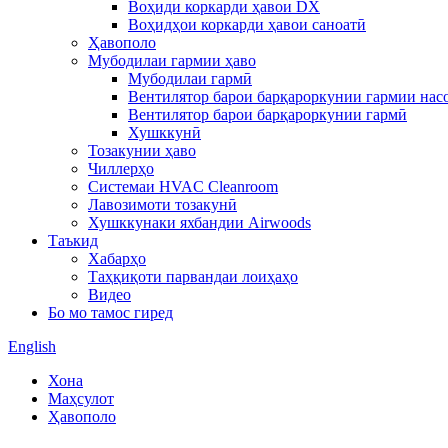
Воҳиди коркарди ҳавои DX
Воҳидҳои коркарди ҳавои саноатӣ
Ҳавополо
Мубодилаи гармии ҳаво
Мубодилаи гармӣ
Вентилятор барои барқароркунии гармии нас
Вентилятор барои барқароркунии гармӣ
Хушккунӣ
Тозакунии ҳаво
Чиллерҳо
Системаи HVAC Cleanroom
Лавозимоти тозакунӣ
Хушккунаки яхбандии Airwoods
Таъкид
Хабарҳо
Таҳқиқоти парвандаи лоиҳаҳо
Видео
Бо мо тамос гиред
English
Хона
Маҳсулот
Ҳавополо