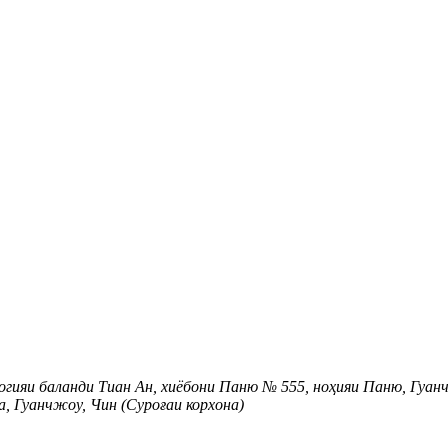
логияи баланди Тиан Ан, хиёбони Паню № 555, ноҳияи Паню, Гуан
, Гуанчжоу, Чин (Суроғаи корхона)