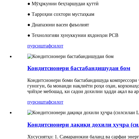
● Мӯҳркунии беҳтаршудаи қуттӣ
● Тарроҳии сохтори мустаҳкам
● Диапазони васеи фаъолият
● Технологияи хунуккунии яхдонҳои PCB
пурсиш
тафсилот
Кондитсионери бастабандишудаи бом
Кондитсионери боми бастабандишуда компрессори ч
гуногун, ба монанди нақлиёти роҳи оҳан, корхонаҳ
ҷойҳое мебошад, ки садои дохилии ҳадди ақал ва а
пурсиш
тафсилот
Кондитсионери дақиқи дохили ҳуҷра (си
Хусусиятҳо: 1. Самаранокии баланд ва сарфаи энер