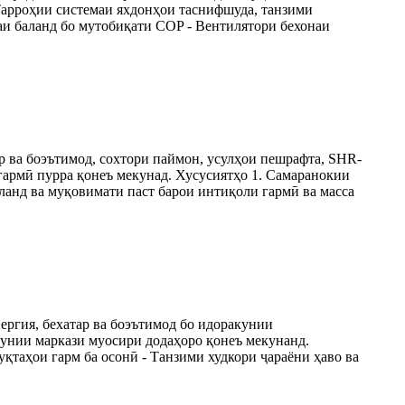
 Тарроҳии системаи яхдонҳои таснифшуда, танзими
аи баланд бо мутобиқати COP - Вентилятори бехонаи
р ва боэътимод, сохтори паймон, усулҳои пешрафта, SHR-
 гармӣ пурра қонеъ мекунад. Хусусиятҳо 1. Самаранокии
ланд ва муқовимати паст барои интиқоли гармӣ ва масса
ергия, бехатар ва боэътимод бо идоракунии
кунии маркази муосири додаҳоро қонеъ мекунанд.
қтаҳои гарм ба осонӣ - Танзими худкори ҷараёни ҳаво ва