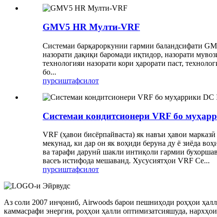
GMV5 HR Мулти-VRF
Системаи барқароркунии гармии баландсифати GMV
назорати дақиқи баромади иқтидор, назорати мувоз
технологияи назорати кори ҳарорати паст, техноло
бо...
пурсиш
тафсилот
Системаи кондитсионери VRF бо муҳарр
VRF (ҳавои бисёрпайваста) як навъи ҳавои марказӣ
мекунад, ки дар он як воҳиди беруна ду ё зиёда в
ва тарафи дарунӣ шакли интиқоли гармии бухоршав
васеъ истифода мешаванд. Хусусиятҳои VRF Ce...
пурсиш
тафсилот
Аз соли 2007 инҷониб, Airwoods барои пешниҳоди роҳҳои ҳал
каммасрафи энергия, роҳҳои ҳалли оптимизатсияшуда, нархҳои