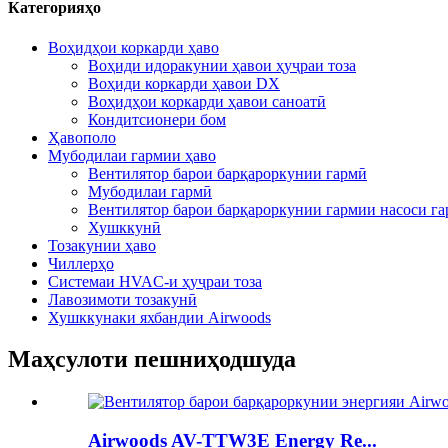
Категорияҳо
Воҳидҳои коркарди ҳаво
Воҳиди идоракунии ҳавои ҳуҷраи тоза
Воҳиди коркарди ҳавои DX
Воҳидҳои коркарди ҳавои саноатӣ
Кондитсионери бом
Ҳавополо
Мубодилаи гармии ҳаво
Вентилятор барои барқароркунии гармӣ
Мубодилаи гармӣ
Вентилятор барои барқароркунии гармии насоси г
Хушккунӣ
Тозакунии ҳаво
Чиллерҳо
Системаи HVAC-и ҳуҷраи тоза
Лавозимоти тозакунӣ
Хушккунаки яхбандии Airwoods
Маҳсулоти пешниҳодшуда
Airwoods AV-TTW3E Energy Re...