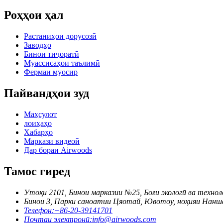
Роҳҳои ҳал
Растаниҳои дорусозӣ
Заводҳо
Бинои тиҷоратӣ
Муассисаҳои таълимӣ
Фермаи муосир
Пайвандҳои зуд
Маҳсулот
лоиҳаҳо
Хабарҳо
Маркази видеоӣ
Дар бораи Airwoods
Тамос гиред
Утоқи 2101, Бинои марказии №25, Боғи экологӣ ва техно
Бинои 3, Парки саноатии Цяотай, Ювотоу, ноҳияи Нанша
Телефон:
+86-20-39141701
Почтаи электронӣ:
info@airwoods.com