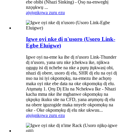
ebe obibi (Nhazi Sinking) - Ọsọ na-enweghị
nzọụkwụ ...
ajụjụ
nkọwa zuru ezu
Igwe oyi nke dị n'usoro (Usoro Link-
Egbe Eluigwe)
Igwe oyi na-eme ka ihe dị n'usoro Link-Thunder
dị n'usoro, yana uru nke ịchekwa ike, njikwa
ọgụgụ isi dị nchebe na nke a pụrụ ịtụkwasị obi,
nhazi dị obere, usoro dị elu, SHR dị elu na oyi dị
nso na isi iyi okpomọkụ, na-emezu ihe achọrọ
maka oyi nke ebe data na oke okpomọkụ dị elu.
Atụmatụ 1. Ọrụ Dị Elu na Nchekwa Ike - Nhazi
kacha mma nke ihe mgbanwe okpomọkụ na
ọkpọkọ ikuku site na CFD, yana arụmọrụ dị elu
na obere iguzogide maka nnyefe okpomọkụ na
oke - Oke okpomọkụ dị elu nke ukwuu...
ajụjụ
nkọwa zuru ezu