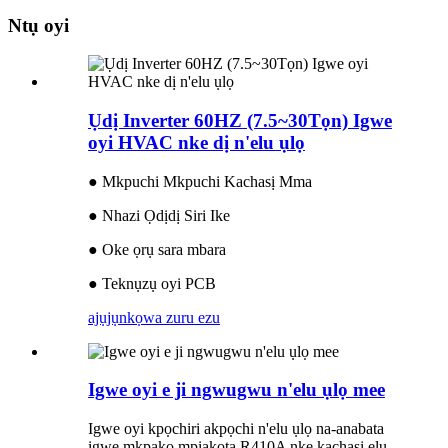
Ntụ oyi
Ụdị Inverter 60HZ (7.5~30Tọn) Igwe
oyi HVAC nke dị n'elu ụlọ
● Mkpuchi Mkpuchi Kachasị Mma
● Nhazi Ọdịdị Siri Ike
● Oke ọrụ sara mbara
● Teknụzụ oyi PCB
ajụjụ
nkọwa zuru ezu
Igwe oyi e ji ngwugwu n'elu ụlọ mee
Igwe oyi kpọchiri akpọchi n'elu ụlọ na-anabata
igwe mkpakọ mpịakọta R410A nke kachasị elu