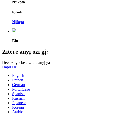
Njikọta
Njikọta
Njikọta
Elu
Zitere anyị ozi gị:
Dee ozi gị ebe a zitere anyị ya
Hapụ Ozi Gị
English
French
German
Portuguese
Spanish
Russian
Japanese
Korean
Arabic