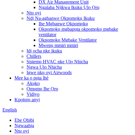
DX Air Management Unit
Ngalaba Njikwa Ikuku Ụlọ Ọrụ
Ntụ oyi
Ndị Na-agbanwe Okpomọkụ Ikuku
Ihe Mgbanwe Okpomọkụ
Okpomọkụ mgbapụta okpomọkụ mgbake
ventilator
Okpomọkụ Mgbake Ventilator
Mwepụ mmiri mmiri
Ịdị ọcha nke ikuku
Chillers
Sistemụ HVAC nke Ụlọ Nhicha
Ngwa Ụlọ Nhicha
Igwe nkụ oyi Airwoods
Mee ka ọ pụta ìhè
Akụkọ
Ọmụmụ Ihe Ọrụ
Vidiyo
Kpọtụrụ anyị
English
Ebe Obibi
Ngwaahịa
Ntụ oyi