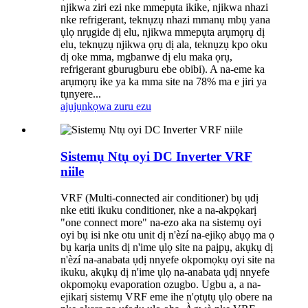
njikwa ziri ezi nke mmepụta ikike, njikwa nhazi
nke refrigerant, teknụzụ nhazi mmanụ mbụ yana
ụlọ nrụgide dị elu, njikwa mmepụta arụmọrụ dị
elu, teknụzụ njikwa ọrụ dị ala, teknụzụ kpo oku
dị oke mma, mgbanwe dị elu maka ọrụ,
refrigerant gburugburu ebe obibi). A na-eme ka
arụmọrụ ike ya ka mma site na 78% ma e jiri ya
tụnyere...
ajụjụ
nkọwa zuru ezu
Sistemụ Ntụ oyi DC Inverter VRF
niile
VRF (Multi-connected air conditioner) bụ ụdị
nke etiti ikuku conditioner, nke a na-akpọkarị
"one connect more" na-ezo aka na sistemụ oyi
oyi bụ isi nke otu unit dị n'èzí na-ejikọ abụọ ma ọ
bụ karịa units dị n'ime ụlọ site na paịpụ, akụkụ dị
n'èzí na-anabata ụdị nnyefe okpomọkụ oyi site na
ikuku, akụkụ dị n'ime ụlọ na-anabata ụdị nnyefe
okpomọkụ evaporation ozugbo. Ugbu a, a na-
ejikarị sistemụ VRF eme ihe n'ọtụtụ ụlọ obere na