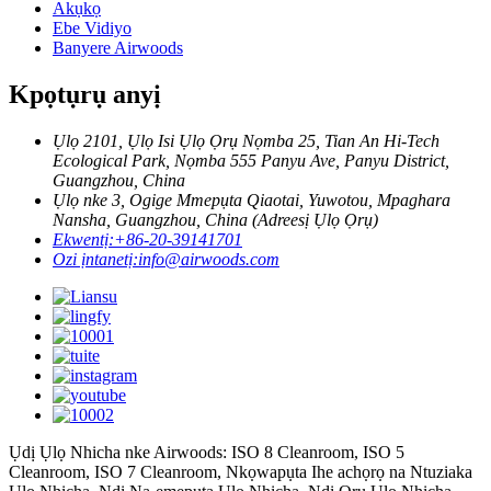
Akụkọ
Ebe Vidiyo
Banyere Airwoods
Kpọtụrụ anyị
Ụlọ 2101, Ụlọ Isi Ụlọ Ọrụ Nọmba 25, Tian An Hi-Tech
Ecological Park, Nọmba 555 Panyu Ave, Panyu District,
Guangzhou, China
Ụlọ nke 3, Ogige Mmepụta Qiaotai, Yuwotou, Mpaghara
Nansha, Guangzhou, China (Adreesị Ụlọ Ọrụ)
Ekwentị:
+86-20-39141701
Ozi ịntanetị:
info@airwoods.com
Ụdị Ụlọ Nhicha nke Airwoods: ISO 8 Cleanroom, ISO 5
Cleanroom, ISO 7 Cleanroom, Nkọwapụta Ihe achọrọ na Ntuziaka