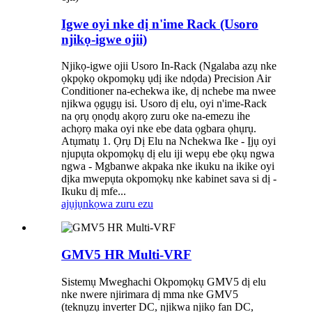
Igwe oyi nke dị n'ime Rack (Usoro
njikọ-igwe ojii)
Njikọ-igwe ojii Usoro In-Rack (Ngalaba azụ nke
ọkpọkọ okpomọkụ ụdị ike ndọda) Precision Air
Conditioner na-echekwa ike, dị nchebe ma nwee
njikwa ọgụgụ isi. Usoro dị elu, oyi n'ime-Rack
na ọrụ ọnọdụ akọrọ zuru oke na-emezu ihe
achọrọ maka oyi nke ebe data ọgbara ọhụrụ.
Atụmatụ 1. Ọrụ Dị Elu na Nchekwa Ike - Ịjụ oyi
njupụta okpomọkụ dị elu iji wepụ ebe ọkụ ngwa
ngwa - Mgbanwe akpaka nke ikuku na ikike oyi
dịka mwepụta okpomọkụ nke kabinet sava si dị -
Ikuku dị mfe...
ajụjụ
nkọwa zuru ezu
GMV5 HR Multi-VRF
Sistemụ Mweghachi Okpomọkụ GMV5 dị elu
nke nwere njirimara dị mma nke GMV5
(teknụzụ inverter DC, njikwa njikọ fan DC,