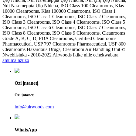
Ụlọ Nhicha, Ndị Na-emepụta Ụlọ Nhicha, Ndị Ọrụ Ụlọ Nhicha,
Ndị Na-emepụta Ụlọ Nhicha, ISO Class 100 Cleanrooms, Klas
10000 Cleanrooms, Klas 100000 Cleanrooms, ISO Class 1
Cleanrooms, ISO Class 1 Cleanrooms, ISO Class 2 Cleanrooms,
ISO Class 3 Cleanrooms, ISO Class 4 Cleanrooms, ISO Class 5
Cleanrooms, ISO Class 6 Cleanrooms, ISO Class 7 Cleanrooms,
ISO Class 8 Cleanrooms, ISO Class 9 Cleanrooms, Cleanrooms
Grade A, B, C, D, FDA Cleanrooms, Certified Cleanrooms
Pharmaceutical, USP 797 Cleanrooms Pharmaceutical, USP 800
Cleanrooms Hazardous Drugs, Cleanroom Air Handling Unit ©
Nwebiisinka - 2010-2022 Airwoods Ikike niile echekwabara.
amụma nzuzo
Ozi ịntanetị
Ozi ịntanetị
info@airwoods.com
WhatsApp