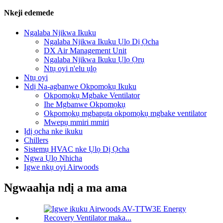
Nkeji edemede
Ngalaba Njikwa Ikuku
Ngalaba Njikwa Ikuku Ụlọ Dị Ọcha
DX Air Management Unit
Ngalaba Njikwa Ikuku Ụlọ Ọrụ
Ntụ oyi n'elu ụlọ
Ntụ oyi
Ndị Na-agbanwe Okpomọkụ Ikuku
Okpomọkụ Mgbake Ventilator
Ihe Mgbanwe Okpomọkụ
Okpomọkụ mgbapụta okpomọkụ mgbake ventilator
Mwepụ mmiri mmiri
Ịdị ọcha nke ikuku
Chillers
Sistemụ HVAC nke Ụlọ Dị Ọcha
Ngwa Ụlọ Nhicha
Igwe nkụ oyi Airwoods
Ngwaahịa ndị a ma ama