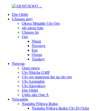
Ebe Obibi
Gbasara anyị
Okwu Mmalite Ụlọ Ọrụ
ụlọ ngosi foto
Ụkpụrụ Isi
Ọrụ
Nhazi
Nwụnye
Epc
Ọzụzụ
Turnkey
Ngwọta
Osisi ọgwụ
Ụlọ Nhicha GMP
Ụlọ ọrụ mmepụta ihe na ụlọ ọrụ
Ụlọ Azụmahịa
Ụlọ Akwụkwọ
Ebe Obibi
Ugbo nke Oge A
Ngwaahịa
Ngalaba Njikwa Ikuku
Ngalaba Njikwa Ikuku Ụlọ Dị Ọcha