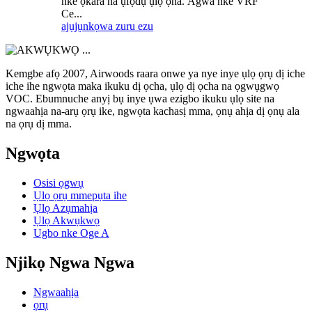
nke ọkara na ụfọdụ ụlọ ọha. Àgwà nke VRF
Ce...
ajụjụ
nkọwa zuru ezu
Kemgbe afọ 2007, Airwoods raara onwe ya nye inye ụlọ ọrụ dị iche
iche ihe ngwọta maka ikuku dị ọcha, ụlọ dị ọcha na ọgwụgwọ
VOC. Ebumnuche anyị bụ inye ụwa ezigbo ikuku ụlọ site na
ngwaahịa na-arụ ọrụ ike, ngwọta kachasị mma, ọnụ ahịa dị ọnụ ala
na ọrụ dị mma.
Ngwọta
Osisi ọgwụ
Ụlọ ọrụ mmepụta ihe
Ụlọ Azụmahịa
Ụlọ Akwụkwọ
Ugbo nke Oge A
Njikọ Ngwa Ngwa
Ngwaahịa
ọrụ