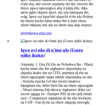
n'ụlọ ọrụ, nke nwere arụmọrụ siri ike, enwere ike
itinye ngwa ngwungwu ahụ n'ọtụtụ ebe, dịka
njem ụgbọ okporo ígwè, ụlọ ọrụ mmepụta ihe,
wdg. Igwe oyi kpọchiri akpọchi n'elu ụlọ Holtop
bụ nhọrọ kacha mma maka ebe ọ bụla chọrọ
obere mkpọtụ ime ụlọ na obere ọnụ ahịa nrụnye.
ajụjụ
nkọwa zuru ezu
Igwe oyi nke dị n'ime ụlọ (Usoro
njikọ ikuku)
Atụmatụ: 1. Ọrụ Dị Elu na Nchekwa Ike - Nhazi
kacha mma nke ihe mgbanwe okpomọkụ na
ọkpọkọ ikuku site na CFD, arụmọrụ dị elu na
obere nguzogide maka mbufe okpomọkụ na oke
- Nzacha nzacha G4 nke nwere nnukwu
mpaghara elu, ikike buru ibu na obere nguzogide
- Nhazi sistemụ friji nkewa, mgbanwe ikike oyi
nwere ọgụgụ isi - Damper PID dị elu (ụdị mmiri
oyi) - Compressor mpịakọta dị elu nke kwekọrọ
na COP - Fan dị elu na obere mkpọtụ enweghị