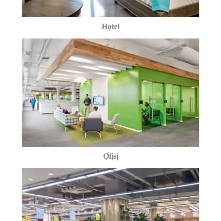
Họtel
Ọ́fịsị