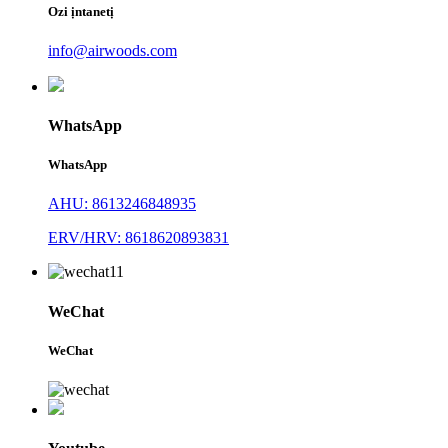
Ozi ịntanetị
info@airwoods.com
WhatsApp
WhatsApp
AHU: 8613246848935
ERV/HRV: 8618620893831
WeChat
WeChat