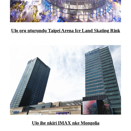
Ụlọ ọrụ ntụrụndụ Taipei Arena Ice Land Skating Rink
Ụlọ ihe nkiri IMAX nke Mongolia