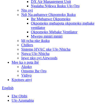
DX Air Management Unit
Ngalaba Njikwa Ikuku Ụlọ Ọrụ
Ntụ oyi
Ndị Na-agbanwe Okpomọkụ Ikuku
Ihe Mgbanwe Okpomọkụ
Okpomọkụ mgbapụta okpomọkụ mgbake
ventilator
Okpomọkụ Mgbake Ventilator
Mwepụ mmiri mmiri
Ịdị ọcha nke ikuku
Chillers
Sistemụ HVAC nke Ụlọ Nhicha
Ngwa Ụlọ Nhicha
Igwe nkụ oyi Airwoods
Mee ka ọ pụta ìhè
Akụkọ
Ọmụmụ Ihe Ọrụ
Vidiyo
Kpọtụrụ anyị
English
Ebe Obibi
Ụlọ Azụmahịa