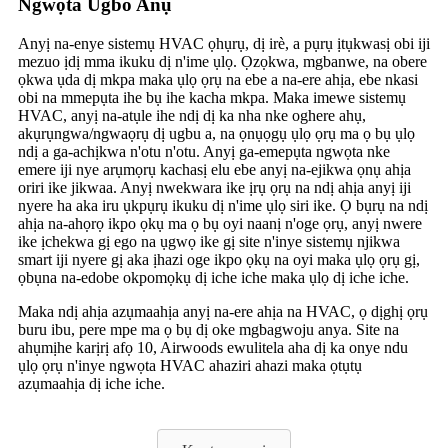
Ngwọta Ugbo Anụ
Anyị na-enye sistemụ HVAC ọhụrụ, dị irè, a pụrụ ịtụkwasị obi iji
mezuo ịdị mma ikuku dị n'ime ụlọ. Ọzọkwa, mgbanwe, na obere
ọkwa ụda dị mkpa maka ụlọ ọrụ na ebe a na-ere ahịa, ebe nkasi
obi na mmepụta ihe bụ ihe kacha mkpa. Maka imewe sistemụ
HVAC, anyị na-atụle ihe ndị dị ka nha nke oghere ahụ,
akụrụngwa/ngwaọrụ dị ugbu a, na ọnụọgụ ụlọ ọrụ ma ọ bụ ụlọ
ndị a ga-achịkwa n'otu n'otu. Anyị ga-emepụta ngwọta nke
emere iji nye arụmọrụ kachasị elu ebe anyị na-ejikwa ọnụ ahịa
oriri ike jikwaa. Anyị nwekwara ike ịrụ ọrụ na ndị ahịa anyị iji
nyere ha aka iru ụkpụrụ ikuku dị n'ime ụlọ siri ike. Ọ bụrụ na ndị
ahịa na-ahọrọ ikpo ọkụ ma ọ bụ oyi naanị n'oge ọrụ, anyị nwere
ike ịchekwa gị ego na ụgwọ ike gị site n'inye sistemụ njikwa
smart iji nyere gị aka ịhazi oge ikpo ọkụ na oyi maka ụlọ ọrụ gị,
ọbụna na-edobe okpomọkụ dị iche iche maka ụlọ dị iche iche.
Maka ndị ahịa azụmaahịa anyị na-ere ahịa na HVAC, ọ dịghị ọrụ
buru ibu, pere mpe ma ọ bụ dị oke mgbagwoju anya. Site na
ahụmịhe karịrị afọ 10, Airwoods ewulitela aha dị ka onye ndu
ụlọ ọrụ n'inye ngwọta HVAC ahaziri ahazi maka ọtụtụ
azụmaahịa dị iche iche.