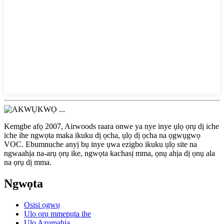
Kemgbe afọ 2007, Airwoods raara onwe ya nye inye ụlọ ọrụ dị iche
iche ihe ngwọta maka ikuku dị ọcha, ụlọ dị ọcha na ọgwụgwọ
VOC. Ebumnuche anyị bụ inye ụwa ezigbo ikuku ụlọ site na
ngwaahịa na-arụ ọrụ ike, ngwọta kachasị mma, ọnụ ahịa dị ọnụ ala
na ọrụ dị mma.
Ngwọta
Osisi ọgwụ
Ụlọ ọrụ mmepụta ihe
Ụlọ Azụmahịa