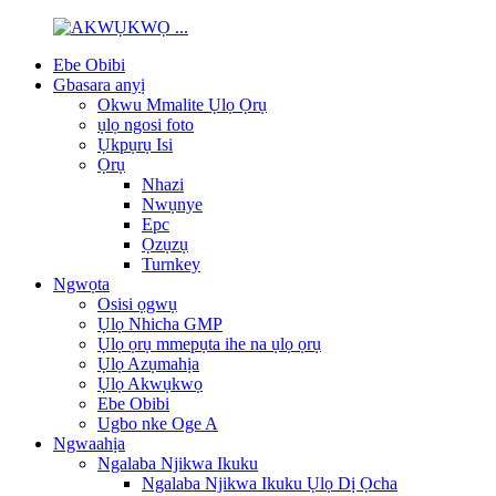
Ebe Obibi
Gbasara anyị
Okwu Mmalite Ụlọ Ọrụ
ụlọ ngosi foto
Ụkpụrụ Isi
Ọrụ
Nhazi
Nwụnye
Epc
Ọzụzụ
Turnkey
Ngwọta
Osisi ọgwụ
Ụlọ Nhicha GMP
Ụlọ ọrụ mmepụta ihe na ụlọ ọrụ
Ụlọ Azụmahịa
Ụlọ Akwụkwọ
Ebe Obibi
Ugbo nke Oge A
Ngwaahịa
Ngalaba Njikwa Ikuku
Ngalaba Njikwa Ikuku Ụlọ Dị Ọcha