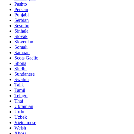
Pashto
Persian
Punjabi
Serbian
Sesotho
Sinhala
Slovak
Slovenian
Somali
Samoan
Scots Gaelic
Shona
Sindhi
Sundanese
Swahili
Tajik
Tamil
Telugu
Thai
Ukrainian
Urdu
Uzbek
Vietnamese
Welsh
Xhosa