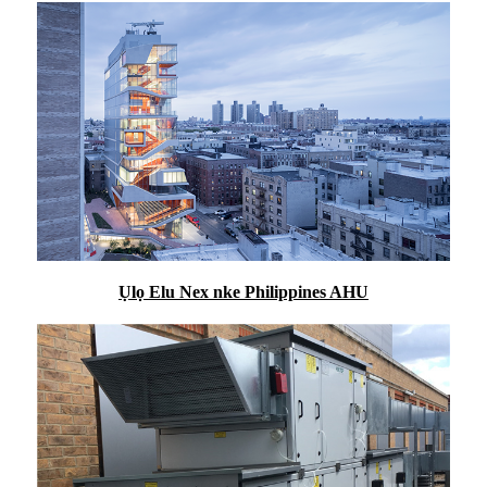
Ụlọ Elu Nex nke Philippines AHU