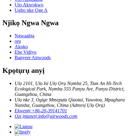
Ụlọ Akwụkwọ
Ugbo nke Oge A
Njikọ Ngwa Ngwa
Ngwaahịa
ọrụ
Akụkọ
Ebe Vidiyo
Banyere Airwoods
Kpọtụrụ anyị
Ụlọ 2101, Ụlọ Isi Ụlọ Ọrụ Nọmba 25, Tian An Hi-Tech
Ecological Park, Nọmba 555 Panyu Ave, Panyu District,
Guangzhou, China
Ụlọ nke 3, Ogige Mmepụta Qiaotai, Yuwotou, Mpaghara
Nansha, Guangzhou, China (Adreesị Ụlọ Ọrụ)
Ekwentị:
+86-20-39141701
Ozi ịntanetị:
info@airwoods.com