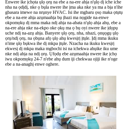
Enwere ike ịchọta ụlọ ọrụ na ebe a na-ere ahịa n'ụlọ dị iche iche
nha na ọdịdị, nke ọ bụla nwere ihe ịma aka nke ya ma a bịa n'ihe
gbasara imewe na nrụnye HVAC. Isi ihe mgbaru ọsọ maka ọtụtụ
ebe a na-ere ahịa azụmaahịa bụ ịhazi ma nọgide na-enwe
okpomọkụ dị mma maka ndị ahịa na-abata n'ụlọ ahịa ahụ, ebe a
na-ere ahịa nke na-ekpo oke ọkụ ma ọ bụ oyi nwere ike ịdọpụ
uche ndị na-azụ ahịa. Banyere ụlọ ọrụ, nha, nhazi, ọnụọgụ ụlọ
ọrụ/ndị ọrụ, na ọbụna afọ ụlọ ahụ kwesịrị ịtụle. Ịdị mma ikuku
n'ime ụlọ bụkwa ihe dị mkpa ịtụle. Nzacha na ikuku kwesịrị
ekwesị dị mkpa maka mgbochi isi na ichekwa ahụike iku ume
nke ndị ahịa na ndị ọrụ. Ụfọdụ ebe azụmaahịa nwere ike ịchọ
iwu okpomọkụ 24-7 n'ebe ahụ dum iji chekwaa ojiji ike n'oge
ebe a na-anaghị enwe oghere.