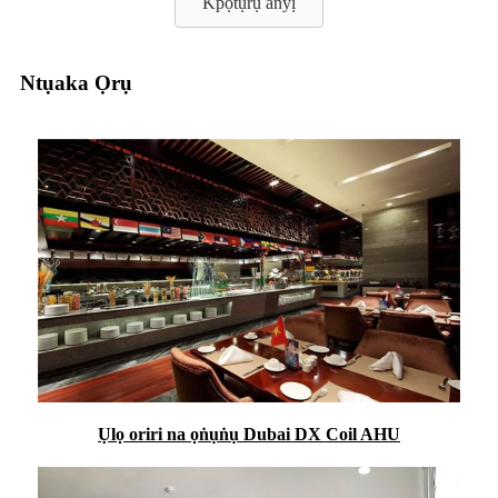
Kpọtụrụ anyị
Ntụaka Ọrụ
Ụlọ oriri na ọṅụṅụ Dubai DX Coil AHU