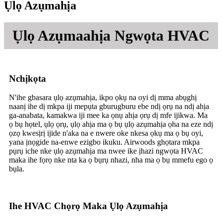
Ụlọ Azụmahịa
Ụlọ Azụmaahịa Ngwọta HVAC
Nchịkọta
N'ihe gbasara ụlọ azụmahịa, ikpo ọkụ na oyi dị mma abụghị
naanị ihe dị mkpa iji mepụta gburugburu ebe ndị ọrụ na ndị ahịa
ga-anabata, kamakwa iji mee ka ọnụ ahịa ọrụ dị mfe ijikwa. Ma
ọ bụ họtel, ụlọ ọrụ, ụlọ ahịa ma ọ bụ ụlọ azụmahịa ọha na eze ndị
ọzọ kwesịrị ijide n'aka na e nwere oke nkesa ọkụ ma ọ bụ oyi,
yana ịnọgide na-enwe ezigbo ikuku. Airwoods ghọtara mkpa
pụrụ iche nke ụlọ azụmahịa ma nwee ike ịhazi ngwọta HVAC
maka ihe fọrọ nke nta ka ọ bụrụ nhazi, nha ma ọ bụ mmefu ego ọ
bụla.
Ihe HVAC Chọrọ Maka Ụlọ Azụmahịa