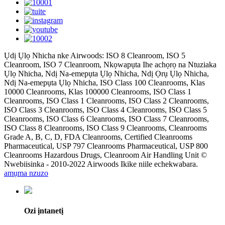
Ụdị Ụlọ Nhicha nke Airwoods: ISO 8 Cleanroom, ISO 5
Cleanroom, ISO 7 Cleanroom, Nkọwapụta Ihe achọrọ na Ntuziaka
Ụlọ Nhicha, Ndị Na-emepụta Ụlọ Nhicha, Ndị Ọrụ Ụlọ Nhicha,
Ndị Na-emepụta Ụlọ Nhicha, ISO Class 100 Cleanrooms, Klas
10000 Cleanrooms, Klas 100000 Cleanrooms, ISO Class 1
Cleanrooms, ISO Class 1 Cleanrooms, ISO Class 2 Cleanrooms,
ISO Class 3 Cleanrooms, ISO Class 4 Cleanrooms, ISO Class 5
Cleanrooms, ISO Class 6 Cleanrooms, ISO Class 7 Cleanrooms,
ISO Class 8 Cleanrooms, ISO Class 9 Cleanrooms, Cleanrooms
Grade A, B, C, D, FDA Cleanrooms, Certified Cleanrooms
Pharmaceutical, USP 797 Cleanrooms Pharmaceutical, USP 800
Cleanrooms Hazardous Drugs, Cleanroom Air Handling Unit ©
Nwebiisinka - 2010-2022 Airwoods Ikike niile echekwabara.
amụma nzuzo
Ozi ịntanetị