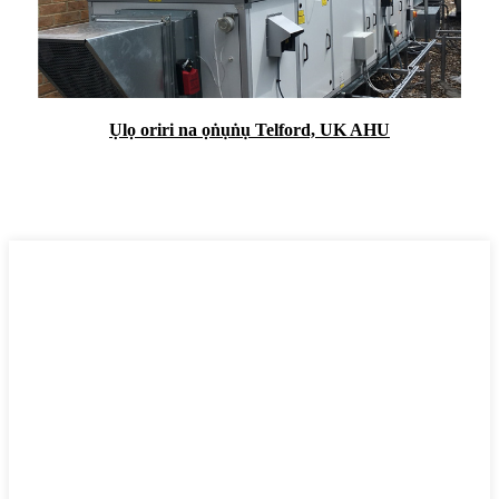
Ụlọ oriri na ọṅụṅụ Telford, UK AHU