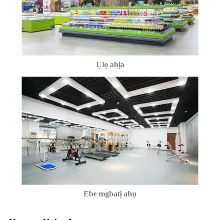
Ụlọ ahịa
Ebe mgbatị ahụ