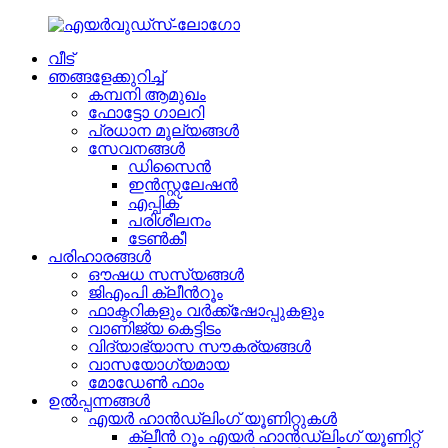
വീട്
ഞങ്ങളേക്കുറിച്ച്
കമ്പനി ആമുഖം
ഫോട്ടോ ഗാലറി
പ്രധാന മൂല്യങ്ങൾ
സേവനങ്ങള്‍
ഡിസൈൻ
ഇൻസ്റ്റലേഷൻ
എപ്പിക്
പരിശീലനം
ടേൺകീ
പരിഹാരങ്ങൾ
ഔഷധ സസ്യങ്ങൾ
ജിഎംപി ക്ലീൻറൂം
ഫാക്ടറികളും വർക്ക്‌ഷോപ്പുകളും
വാണിജ്യ കെട്ടിടം
വിദ്യാഭ്യാസ സൗകര്യങ്ങൾ
വാസയോഗ്യമായ
മോഡേൺ ഫാം
ഉൽപ്പന്നങ്ങൾ
എയർ ഹാൻഡ്ലിംഗ് യൂണിറ്റുകൾ
ക്ലീൻ റൂം എയർ ഹാൻഡ്‌ലിംഗ് യൂണിറ്റ്