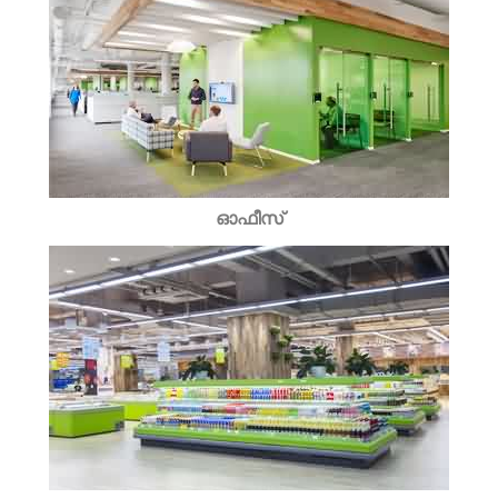
ഓഫീസ്