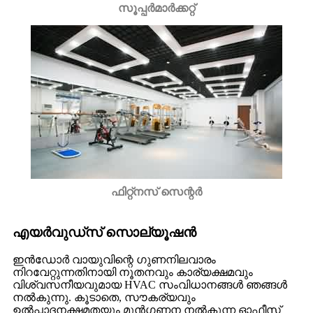
സൂപ്പർമാർക്കറ്റ്
ഫിറ്റ്നസ് സെന്റർ
എയർവുഡ്സ് സൊല്യൂഷൻ
ഇൻഡോർ വായുവിന്റെ ഗുണനിലവാരം
നിറവേറ്റുന്നതിനായി നൂതനവും കാര്യക്ഷമവും
വിശ്വസനീയവുമായ HVAC സംവിധാനങ്ങൾ ഞങ്ങൾ
നൽകുന്നു. കൂടാതെ, സൗകര്യവും
ഉൽപ്പാദനക്ഷമതയും മുൻഗണന നൽകുന്ന ഓഫീസ്