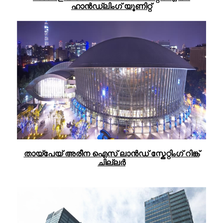
ഹാൻഡ്‌ലിംഗ് യൂണിറ്റ്
തായ്‌പേയ് അരീന ഐസ് ലാൻഡ് സ്കേറ്റിംഗ് റിങ്ക്
ചില്ലർ