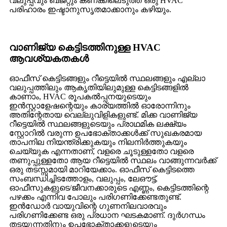
വലുപ്പവും ബജറ്റും കണക്കിലെടുത്ത് ഒരു HVAC
പരിഹാരം ഇഷ്ടാനുസൃതമാക്കാനും കഴിയും.
വാണിജ്യ കെട്ടിടത്തിനുള്ള HVAC
ആവശ്യകതകൾ
ഓഫീസ് കെട്ടിടങ്ങളും റീട്ടെയിൽ സ്ഥലങ്ങളും എല്ലാ
വലുപ്പത്തിലും ആകൃതിയിലുമുള്ള കെട്ടിടങ്ങളിൽ
കാണാം, HVAC രൂപകൽപ്പനയുടെയും
ഇൻസ്റ്റാളേഷന്റെയും കാര്യത്തിൽ ഓരോന്നിനും
അതിന്റേതായ വെല്ലുവിളികളുണ്ട്. മിക്ക വാണിജ്യ
റീട്ടെയിൽ സ്ഥലങ്ങളുടെയും പ്രാഥമിക ലക്ഷ്യം
സ്റ്റോറിൽ വരുന്ന ഉപഭോക്താക്കൾക്ക് സുഖകരമായ
താപനില നിയന്ത്രിക്കുകയും നിലനിർത്തുകയും
ചെയ്യുക എന്നതാണ്, വളരെ ചൂടുള്ളതോ വളരെ
തണുപ്പുള്ളതോ ആയ റീട്ടെയിൽ സ്ഥലം വാങ്ങുന്നവർക്ക്
ഒരു തടസ്സമായി മാറിയേക്കാം. ഓഫീസ് കെട്ടിടത്തെ
സംബന്ധിച്ചിടത്തോളം, വലുപ്പം, ലേഔട്ട്,
ഓഫീസുകളുടെ/ജീവനക്കാരുടെ എണ്ണം, കെട്ടിടത്തിന്റെ
പഴക്കം എന്നിവ പോലും പരിഗണിക്കേണ്ടതുണ്ട്.
ഇൻഡോർ വായുവിന്റെ ഗുണനിലവാരവും
പരിഗണിക്കേണ്ട ഒരു പ്രധാന ഘടകമാണ്. ദുർഗന്ധം
തടയുന്നതിനും ഉപഭോക്താക്കളുടെയും