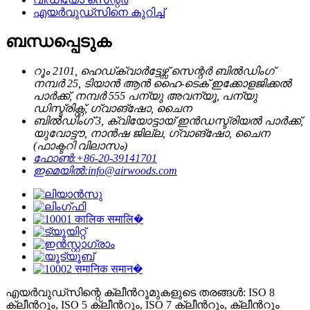
എയർവുഡ്സിനെ കുറിച്ച്
ബന്ധപ്പെടുക
റൂം 2101, ഹെഡ്ക്വാർട്ടേഴ്സ് സെന്റർ ബിൽഡിംഗ്
നമ്പർ 25, ടിയാൻ ആൻ ഹൈ-ടെക് ഇക്കോളജിക്കൽ
പാർക്ക്, നമ്പർ 555 പന്യു അവന്യൂ, പന്യു
ഡിസ്ട്രിക്റ്റ്, ഗ്വാങ്‌ഷോ, ചൈന
ബിൽഡിംഗ് 3, ക്വിയോട്ടായ് ഇൻഡസ്ട്രിയൽ പാർക്ക്,
യുവോട്ടൗ, നാൻഷ ജില്ല, ഗ്വാങ്‌ഷോ, ചൈന
(ഫാക്ടറി വിലാസം)
ഫോൺ:
+86-20-39141701
ഇമെയിൽ:
info@airwoods.com
എയർവുഡ്‌സിന്റെ ക്ലീൻറൂമുകളുടെ തരങ്ങൾ: ISO 8
ക്ലീൻറൂം, ISO 5 ക്ലീൻറൂം, ISO 7 ക്ലീൻറൂം, ക്ലീൻറൂം