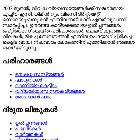
2007 മുതൽ, വിവിധ വ്യവസായങ്ങൾക്ക് സമഗ്രമായ
എച്ച്‌വി‌എസി, ക്ലീൻ റൂം, വി‌ഒ‌സി ട്രീറ്റ്‌മെന്റ്
സൊല്യൂഷനുകൾ എന്നിവ നൽകാൻ എയർവുഡ്‌സ്
സമർപ്പിച്ചു. ഊർജ്ജ കാര്യക്ഷമമായ ഉൽപ്പന്നങ്ങൾ,
ഒപ്റ്റിമൈസ് ചെയ്ത പരിഹാരങ്ങൾ, ചെലവ് കുറഞ്ഞ
വിലകൾ, മികച്ച സേവനങ്ങൾ എന്നിവ ഉപയോഗിച്ച് മികച്ച
കെട്ടിട വായു നിലവാരം ലോകത്തിന് എത്തിക്കാൻ ഞങ്ങൾ
ലക്ഷ്യമിടുന്നു.
പരിഹാരങ്ങൾ
ഔഷധ സസ്യങ്ങൾ
ഫാക്ടറികൾ
വാണിജ്യ കെട്ടിടം
വിദ്യാഭ്യാസ സൗകര്യങ്ങൾ
മോഡേൺ ഫാം
ദ്രുത ലിങ്കുകൾ
ഉൽപ്പന്നങ്ങൾ
പദ്ധതികൾ
വാർത്തകൾ
വീഡിയോ സെന്റർ