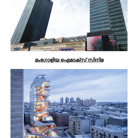
മംഗോളിയ ഐമാക്സ് സിനിമ