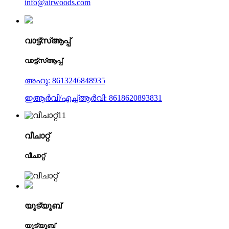
info@airwoods.com
വാട്ട്‌സ്ആപ്പ്
വാട്ട്‌സ്ആപ്പ്
അഹു: 8613246848935
ഇആർവി/എച്ച്ആർവി: 8618620893831
വീചാറ്റ്
വീചാറ്റ്
യൂട്യൂബ്
യൂട്യൂബ്