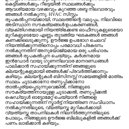
കെട്ടിടങ്ങൾക്കും റീട്ടെയിൽ സ്ഥലങ്ങൾക്കും
ആവശ്യമായ വഴക്കവും കുറഞ്ഞ ശബ്ദ നിലവാരവും
ഞങ്ങൾ നൽകുന്നു. HVAC സിസ്റ്റം
രൂപകൽപ്പനയ്ക്കായി, സ്ഥലത്തിന്റെ വലുപ്പം, നിലവിലെ
അടിസ്ഥാന സൗകര്യങ്ങൾ/ഉപകരണങ്ങൾ,
വ്യക്തിഗതമായി നിയന്ത്രിക്കേണ്ട ഓഫീസുകളുടെയോ
മുറികളുടെയോ എണ്ണം തുടങ്ങിയ ഘടകങ്ങൾ ഞങ്ങൾ
കണക്കിലെടുക്കുന്നു. ഊർജ്ജ ഉപഭോഗ ചെലവ്
നിയന്ത്രിക്കുന്നതിനൊപ്പം പരമാവധി പ്രകടനം
നൽകുന്നതിന് അനുയോജ്യമായ ഒരു പരിഹാരം
ഞങ്ങൾ രൂപകൽപ്പന ചെയ്യും. കർശനമായ
ഇൻഡോർ വായു ഗുണനിലവാര മാനദണ്ഡങ്ങൾ
പാലിക്കാൻ സഹായിക്കുന്നതിന് ഞങ്ങളുടെ
ക്ലയന്റുകളുമായി ഞങ്ങൾക്ക് പ്രവർത്തിക്കാനും
കഴിയും. ക്ലയന്റുകൾ ബിസിനസ്സ് സമയങ്ങളിൽ മാത്രം
സ്ഥലം ചൂടാക്കാനോ തണുപ്പിക്കാനോ
താൽപ്പര്യപ്പെടുന്നുവെങ്കിൽ, നിങ്ങളുടെ
സൗകര്യത്തിനായുള്ള ചൂടാക്കൽ, തണുപ്പിക്കൽ
ഷെഡ്യൂൾ ഓട്ടോമേറ്റ് ചെയ്യാൻ നിങ്ങളെ
സഹായിക്കുന്നതിന് സ്മാർട്ട് നിയന്ത്രണ സംവിധാനം
നൽകുന്നതിലൂടെ, വ്യത്യസ്ത മുറികൾക്കായി
വ്യത്യസ്ത താപനിലകൾ നിലനിർത്തുന്നതിലൂടെ
പോലും, നിങ്ങളുടെ ഊർജ്ജ ബില്ലുകളിൽ ഞങ്ങൾക്ക്
പണം ലാഭിക്കാൻ കഴിയും.