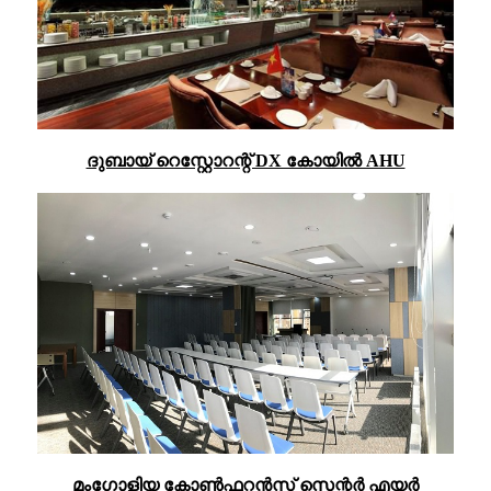
ദുബായ് റെസ്റ്റോറന്റ് DX കോയിൽ AHU
മംഗോളിയ കോൺഫറൻസ് സെന്റർ എയർ