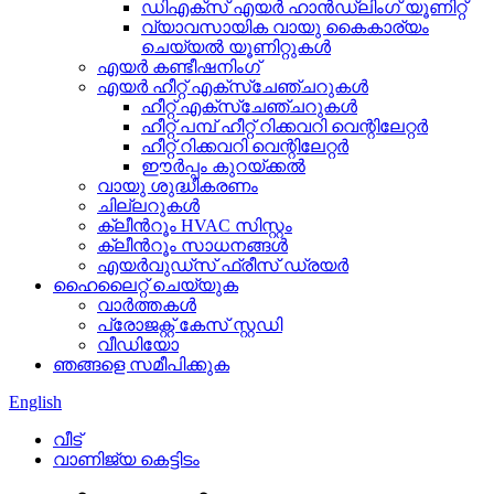
ഡിഎക്സ് എയർ ഹാൻഡ്ലിംഗ് യൂണിറ്റ്
വ്യാവസായിക വായു കൈകാര്യം
ചെയ്യൽ യൂണിറ്റുകൾ
എയർ കണ്ടീഷനിംഗ്
എയർ ഹീറ്റ് എക്സ്ചേഞ്ചറുകൾ
ഹീറ്റ് എക്സ്ചേഞ്ചറുകൾ
ഹീറ്റ് പമ്പ് ഹീറ്റ് റിക്കവറി വെന്റിലേറ്റർ
ഹീറ്റ് റിക്കവറി വെന്റിലേറ്റർ
ഈർപ്പം കുറയ്ക്കൽ
വായു ശുദ്ധീകരണം
ചില്ലറുകൾ
ക്ലീൻറൂം HVAC സിസ്റ്റം
ക്ലീൻറൂം സാധനങ്ങൾ
എയർവുഡ്സ് ഫ്രീസ് ഡ്രയർ
ഹൈലൈറ്റ് ചെയ്യുക
വാർത്തകൾ
പ്രോജക്റ്റ് കേസ് സ്റ്റഡി
വീഡിയോ
ഞങ്ങളെ സമീപിക്കുക
English
വീട്
വാണിജ്യ കെട്ടിടം