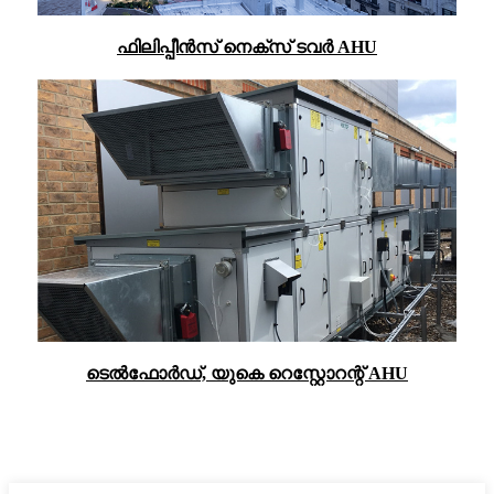
ഫിലിപ്പീൻസ് നെക്സ് ടവർ AHU
ടെൽഫോർഡ്, യുകെ റെസ്റ്റോറന്റ് AHU