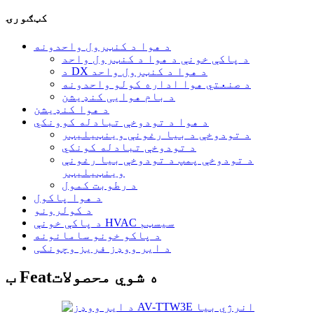
کټګورۍ
د هوا د کنټرول واحدونه
د پاکې خونې د هوا د کنټرول واحد
د DX د هوا د کنټرول واحد
د صنعتي هوا اداره کولو واحدونه
د بام هوایی کنډیشن
د هوا کنډیشن
د هوا د تودوخې تبادله کوونکي
د تودوخې د بیا رغونې وینټیلیټر
د تودوخې تبادله کونکي
د تودوخې پمپ د تودوخې بیا رغونې
وینټیلیټر
د رطوبت کمول
د هوا پاکول
د کولرونو
د پاکې خونې HVAC سیسټم
د پاکو خونو سامانونه
د ایر ووډز فریز وچونکی
ب Featه شوي محصولات