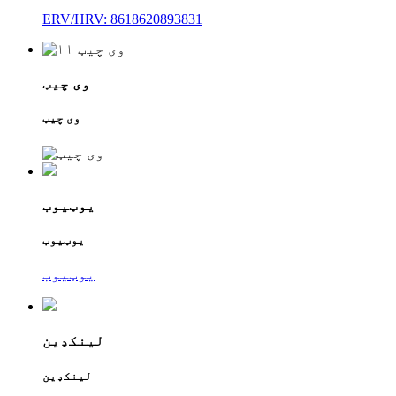
ERV/HRV: 8618620893831
وی چیټ
وی چیټ
یوټیوب
یوټیوب
یوټیوب
لینکډین
لینکډین