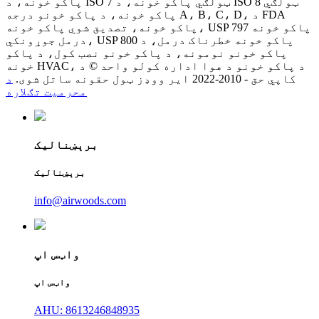
پاکو خونه، د ISO 7 ټولګي پاکو خونه، د ISO 8 ټولګي
پاکو خونه، د پاکو خونو درجه A، B، C، D، د FDA
پاکو خونه، تصدیق شوي پاکو خونه، USP 797 پاکو خونه
درمل جوړونکي، USP 800 پاکو خونه خطرناک درمل، د
پاکو خونو نومونه، د پاکو خونو نصب کول، د پاکو
خونه HVAC، د پاکو خونو د هوا اداره کولو واحد © د
کاپي حق - 2010-2022 ایر ووډز ټول حقونه ساتل شوی.
د
محرمیت تګلاره
برېښنالیک
برېښنالیک
info@airwoods.com
واټس اپ
واټس اپ
AHU: 8613246848935