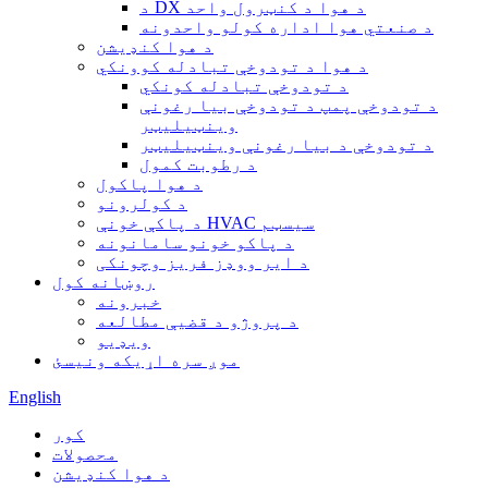
د DX د هوا د کنټرول واحد
د صنعتي هوا اداره کولو واحدونه
د هوا کنډیشن
د هوا د تودوخې تبادله کوونکي
د تودوخې تبادله کونکي
د تودوخې پمپ د تودوخې بیا رغونې
وینټیلیټر
د تودوخې د بیا رغونې وینټیلیټر
د رطوبت کمول
د هوا پاکول
د کولرونو
د پاکې خونې HVAC سیسټم
د پاکو خونو سامانونه
د ایر ووډز فریز وچونکی
روښانه کول
خبرونه
د پروژو د قضیې مطالعه
ویډیو
موږ سره اړیکه ونیسئ
English
کور
محصولات
د هوا کنډیشن