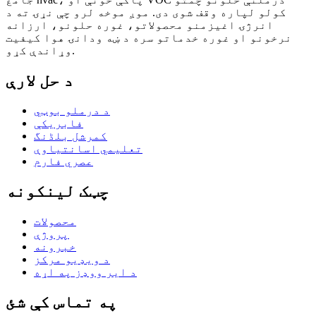
کولو لپاره وقف شوی دی. موږ موخه لرو چې نړۍ ته د
انرژۍ اغیزمنو محصولاتو، غوره حلونو، ارزانه
نرخونو او غوره خدماتو سره د ښه ودانۍ هوا کیفیت
وړاندې کړو.
د حل لارې
د درملو بوټي
فابریکې
کمرشل بلڈنگ
تعلیمي اسانتیاوې
عصري فارم
چټک لینکونه
محصولات
پروژې
خبرونه
د ویډیو مرکز
د ایر ووډز په اړه
په تماس کې شئ