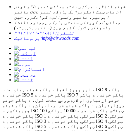
خونه ۲۱۰۱، د مرکزي دفتر ودانۍ نمبر ۲۵، تیان
ان های ټیک ایکولوژیک پارک، نمبر ۵۵۵ پانیو
ایونیو، پانیو ولسوالۍ، ګوانګزو، چین
ودانۍ ۳، کیوتای صنعتي پارک، یووتو، نانشا
ولسوالۍ، ګوانګزو، چین (د فابریکې پته)
تلیفون:
+۸۶-۲۰-۳۹۱۴۱۷۰۱
info@airwoods.com
برېښنالیک:
د ایر ووډز لخوا د پاکو خونو ډولونه: د ISO 8 پاکو
خونه، د ISO 5 پاکو خونه، د ISO 7 پاکو خونه، د پاکو
خونو اړتیاوې او لارښوونې مشخص کول، د پاکو خونو
ډیزاینران، د پاکو خونو قراردادیان، د پاکو خونو
جوړونکي، د ISO 100 ټولګي پاکو خونه، د 10000 ټولګي
پاکو خونه، د ISO 1 ټولګي پاکو خونه، د ISO 2 ټولګي
پاکو خونه، د ISO 3 ټولګي پاکو خونه، د ISO 4 ټولګي
پاکو خونه، د ISO 5 ټولګي پاکو خونه، د ISO 6 ټولګي