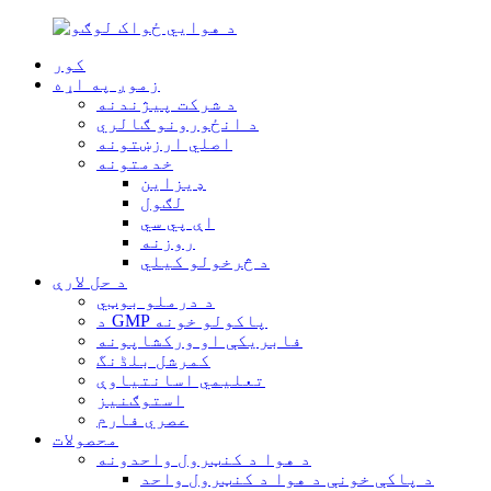
کور
زموږ په اړه
د شرکت پیژندنه
د انځورونو ګالري
اصلي ارزښتونه
خدمتونه
ډیزاین
لګول
اې پي سي
روزنه
د څرخولو کیلي
د حل لارې
د درملو بوټي
د GMP پاکولو خونه
فابریکې او ورکشاپونه
کمرشل بلڈنگ
تعلیمي اسانتیاوې
استوګنیز
عصري فارم
محصولات
د هوا د کنټرول واحدونه
د پاکې خونې د هوا د کنټرول واحد