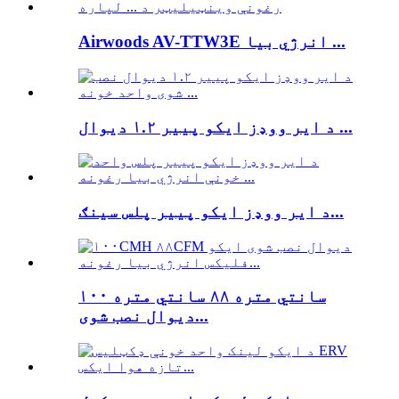
Airwoods AV-TTW3E انرژي بیا ...
د ایر ووډز ایکو پییر ۱.۲ دیوال ...
د ایر ووډز ایکو پییر پلس سینګ...
۱۰۰ سانتي متره ۸۸ سانتي متره
دیوال نصب شوی...