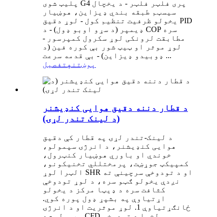
پلیټ شوی G4 پری فلټر فلټر - د یخچال
سیسټم طبقه بندي ډیزاین، هوښیار
یخولو ظرفیت تنظیم کول - لوړ دقیق PID
ډیمپر (د سړو اوبو ډول) - د COP سره
مطابقت لرونکی لوړ سکرول کمپرسور -
لوړ موثر او ټیټ شور بې کوره فین (د
ډوبیدو ډیزاین) - بې قدمه سرعت ...
پوښتنه
تفصیل
د قطار دننه دقیق هوایی کنډیشنر
(د لینک تندر لړۍ)
د لینک-تندر لړۍ په قطار کې دقیق
هوایی کنډیشنر، د انرژۍ سپمولو،
خوندي او باوري هوښیار کنټرول،
کمپیکټ جوړښت، پرمختللي تخنیکونو،
الټرا لوړ SHR او د تودوخې سرچینې ته
نږدې یخولو ګټو سره، د لوړ تودوخې
کثافت سره د ډیټا مرکز د یخولو
اړتیاوې په بشپړ ډول پوره کوي.
ځانګړتیاوې 1. لوړ موثریت او د انرژۍ
سپمولو - د CFD لخوا د تودوخې