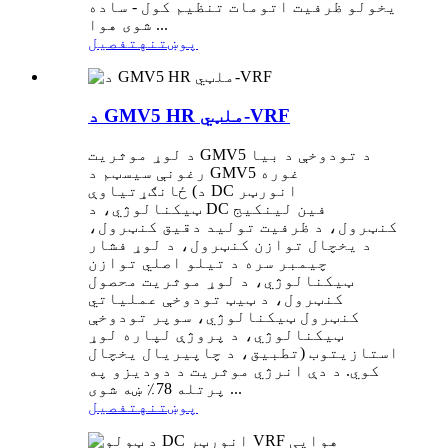
یخولو ظرفیت اتومات تنظیم کول - ساده
شوی هوا ...
پوښتنه
تفصیل
د GMV5 HR ملټي-VRF
د لوړ موثریت GMV5 د تودوخې د بیا
رغونې سیسټم د GMV5 غوره
ځانګړتیاوې (د DC انورټر
ټیکنالوژي، د DC فین لینکیج
کنټرول، د ظرفیت تولید دقیق کنټرول،
د یخچال توازن کنټرول، د لوړ فشار
چیمبر سره د تیلو اصلي توازن
ټیکنالوژي، د لوړ موثریت محصول
کنټرول، د ټیټ تودوخې عملیاتي
کنټرول ټیکنالوژي، سوپر تودوخې
ټیکنالوژي، د پروژې لپاره لوړ
تطبیق، د چاپیریال یخچال) استازیتوب
کوي. د دې انرژي موثریت د دودیزو په
پرتله 78٪ ښه شوی ...
پوښتنه
تفصیل