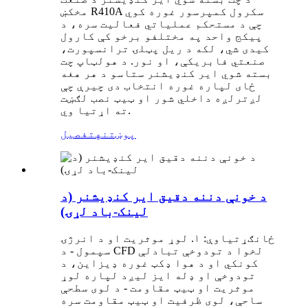
مخکښ R410A سکرول کمپرسور غوره کوي
چې د مستحکم عملیاتي فعالیت سره، د
پیکج واحد په مختلفو برخو کې کارول
کیدی شي، لکه د ریل پټلۍ ترانسپورت،
صنعتي فابریکې، او نور. د هولټاپ چت
بسته شوي ایر کنډیشنر ستاسو د هر هغه
ځای لپاره غوره انتخاب دی چیرې چې
لږترلږه داخلي شور او ټیټ نصب لګښت
ته اړتیا وي.
پوښتنه
تفصیل
د خونې دننه دقیق ایر کنډیشنر (د
لینک-باد لړۍ)
ځانګړتیاوې: ۱. لوړ موثریت او د انرژۍ
سپمول - د CFD لخوا د تودوخې تبادلې
کونکي او د هوا ډکټ غوره ډیزاین، د
تودوخې او ډله ایز لیږد لپاره لوړ
موثریت او ټیټ مقاومت - د لوی سطحې
ساحې، لوی ظرفیت او ټیټ مقاومت سره