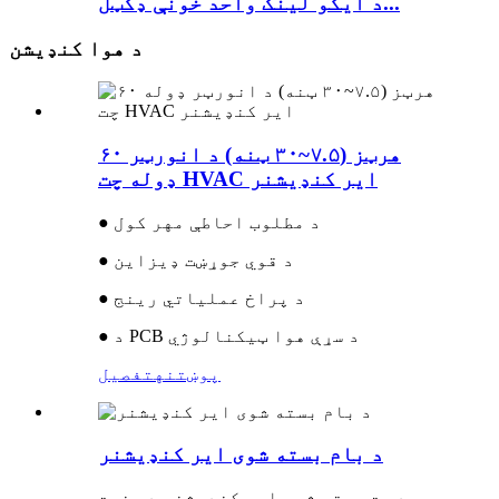
د ایکو لینک واحد خونې ډکټل...
د هوا کنډیشن
۶۰ هرټز (۷.۵~۳۰ ټنه) د انورټر
ډوله چت HVAC ایر کنډیشنر
● د مطلوب احاطې مهر کول
● د قوي جوړښت ډیزاین
● د پراخ عملیاتي رینج
● د PCB د سړې هوا ټیکنالوژي
پوښتنه
تفصیل
د بام بسته شوی ایر کنډیشنر
د چت بسته شوي ایر کنډیشنر د صنعت