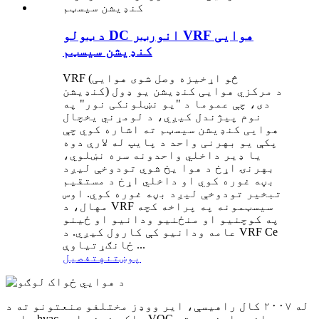
د ټولو DC انورټر VRF هوایی
کنډیشن سیسټم
VRF (څو اړخیزه وصل شوی هوایی
کنډیشن) ​​د مرکزي هوایی کنډیشن یو ډول
دی، چې عموما د "یو نښلونکی نور" په
نوم پیژندل کیږي، د لومړني یخچال
هوایی کنډیشن سیسټم ته اشاره کوي چې
پکې یو بهرنی واحد د پایپ له لارې دوه
یا ډیر داخلي واحدونه سره نښلوي،
بهرنۍ اړخ د هوا یخ شوي تودوخې لیږد
بڼه غوره کوي او داخلي اړخ د مستقیم
تبخیر تودوخې لیږد بڼه غوره کوي. اوس
مهال، د VRF سیسټمونه په پراخه کچه
په کوچنیو او منځنیو ودانیو او ځینو
عامه ودانیو کې کارول کیږي. د VRF Ce
ځانګړتیاوې ...
پوښتنه
تفصیل
له ۲۰۰۷ کال راهیسې، ایر ووډز مختلفو صنعتونو ته د
جامع hvac، پاکې خونې او VOC درملنې حلونو چمتو