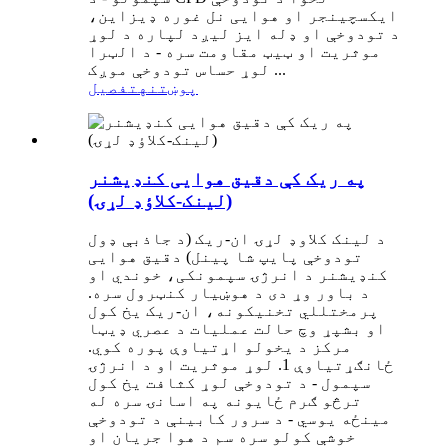
ایکسچینجر او هوایی نل غوره ډیزاین،
د تودوخې او ډله ایز لیږد لپاره د لوړ
موثریت او ټیټ مقاومت سره - د الټرا
لوړ حساس تودوخې موږک ...
پوښتنه
تفصیل
په ریک کې دقیق هوایی کنډیشنر
(لینک-کلاؤډ لړۍ)
د لینک کلاوډ لړۍ ان-ریک (د جاذبې ډول
تودوخې پایپ شا پینل) دقیق هوایی
کنډیشنر د انرژۍ سپمونکی، خوندي او
د باور وړ دی د هوښیار کنټرول سره.
پرمختللي تخنیکونه، ان-ریک یخ کول
او بشپړ وچ حالت عملیات د عصري ډیټا
مرکز د یخولو اړتیاوې پوره کوي.
ځانګړتیاوې 1. لوړ موثریت او د انرژۍ
سپمول - د تودوخې لوړ کثافت یخ کول
ترڅو ګرم ځایونه په اسانۍ سره له
مینځه یوسي - د سرور کابینې د تودوخې
خوشې کولو سره سم د هوا جریان او