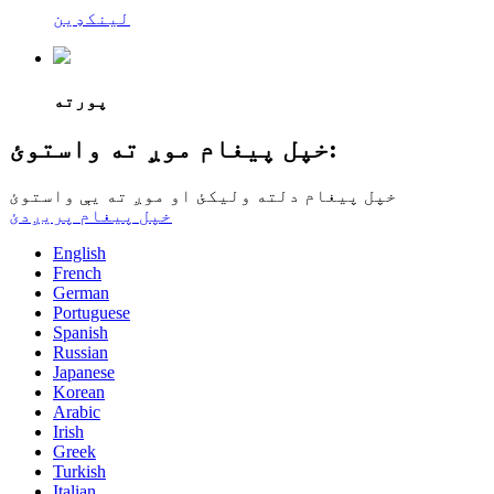
لینکډین
پورته
خپل پیغام موږ ته واستوئ:
خپل پیغام دلته ولیکئ او موږ ته یې واستوئ
خپل پیغام پریږدئ
English
French
German
Portuguese
Spanish
Russian
Japanese
Korean
Arabic
Irish
Greek
Turkish
Italian